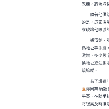
效能，將現場
順著他供
的是，這家店
來破壞他眼淚
據清楚，
偽地址等手腕
激增、多少數
換地址或注銷
續追蹤。
為了讓這
養
你同業·騎
平臺，在騎手接
將線索及時推