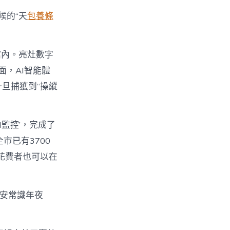
候的“天
包養條
館內。亮灶數字
面，AI智能體
一旦捕獲到“操縱
。
監控’，完成了
市已有3700
花費者也可以在
安常識年夜