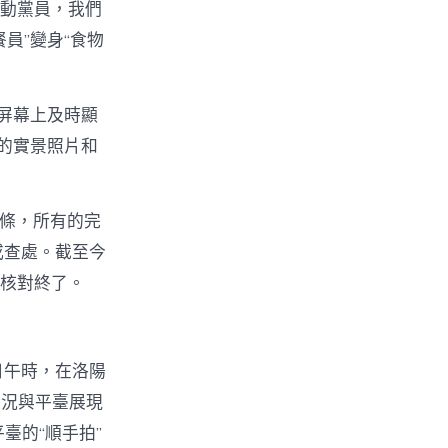
活動黨員，我們
員”變身“食物
夜屏幕上及時顯
的實景照片和
5條，所有的完
或查處。截至今
內核對終了。
日午時，在洛陽
狀況與平臺展現
臺的“順手拍”