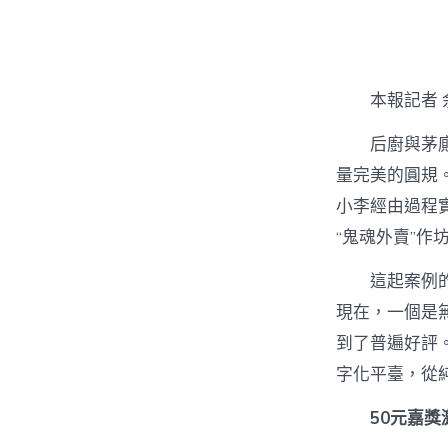
者
本報記者 
后廚與茅
量完美的圓規
小李經由過程
“鬼魂外賣”作
這起案例
現在，一個是
到了普遍好評
字化平臺，從純
50元嘉獎