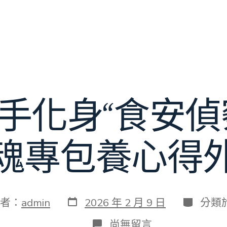
手化身“食安偵
鬼魂專包養心得外
發
分
者：
admin
2026 年 2 月 9 日
分類
表
類
日
在
尚無留言