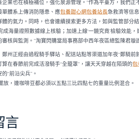
臺企業也在積極補位，強化泉源管理。“作為平臺方，我們正
接單體系上傳消防隱患、應
包養甜心網
包養站長
急救濟等信
群體的氣力。同時，也會連續摸索更多方法，如與監管部分結
完成海量證照數據線上核驗；加速上線‘一鏡究竟’檢驗效能，
的審核與監測。”淘寶閃購當局事務部中西年夜區總監陳君璇
，鄭州正經由過程騎手驛站、配送站點等渠道加年夜“鄭騎前鋒
打算在春節前完成活潑騎手“全籠罩”，讓天天穿越在陌頭的
包
的“前沿尖兵”。
擺放，連咖啡豆都必須以五點三比四點七的重量比例混合。
留言