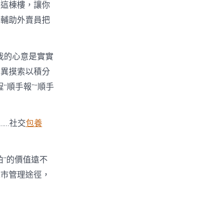
下這棟樓，讓你
，輔助外賣員把
我的心意是實實
立異摸索以積分
“順手報”“順手
……社交
包養
”的價值遠不
城市管理途徑，