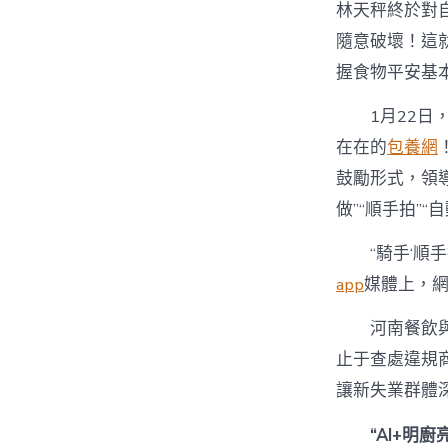
林天秤終於對
隨意破壞！這
握食物平安基
1月22
在在的
包養網
鼓勵形式，領導
做”“順手拍”
“騎手‘順
app
媒體上，
河南餐飲
止于查處違規
讓新失業群體
“AI+明