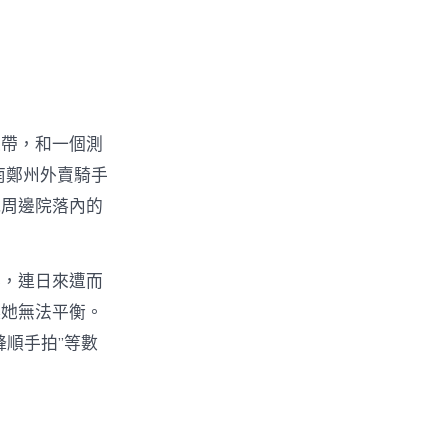
絲帶，和一個測
南鄭州外賣騎手
城周邊院落內的
影，連日來遭而
讓她無法平衡。
順手拍”等數