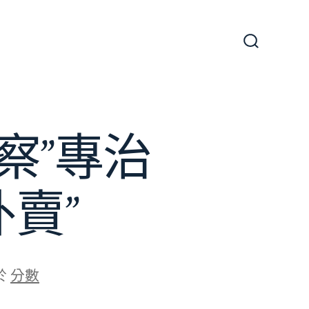
搜
尋
切
換
開
關
察”專治
賣”
於
分數