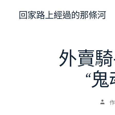
跳
至
回家路上經過的那條河
主
要
內
容
外賣騎
“
文
作
章
作