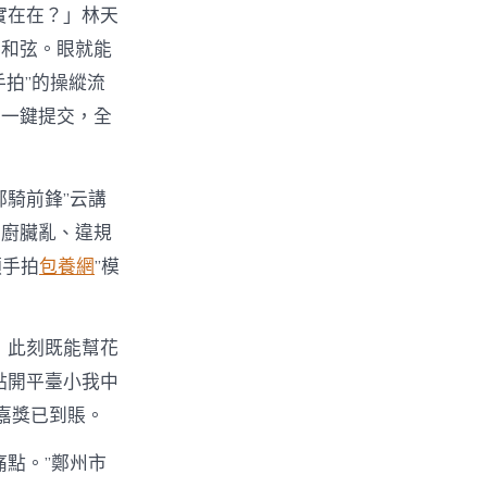
實在在？」林天
樂和弦。眼就能
手拍”的操縱流
后一鍵提交，全
鄭騎前鋒”云講
后廚臟亂、違規
順手拍
包養網
”模
，此刻既能幫花
點開平臺小我中
元嘉獎已到賬。
點。”鄭州市