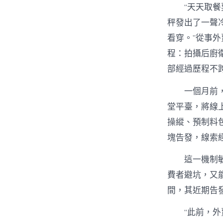
“天天取
秤發出了一聲
看穿。”從事
程：拍攝后廚
部經過歷程不
一個月前
堂平臺，將線
操縱、預制料
塊告發，線索
這一機制
費者避坑，又
間，其近期告發
“此前，