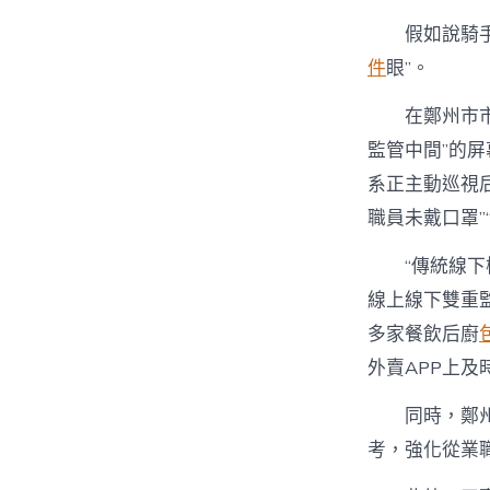
假如說騎
件
眼”。
在鄭州市
監管中間”的屏
系正主動巡視
職員未戴口罩
“傳統線下
線上線下雙重
多家餐飲后廚
外賣APP上及
同時，鄭州
考，強化從業