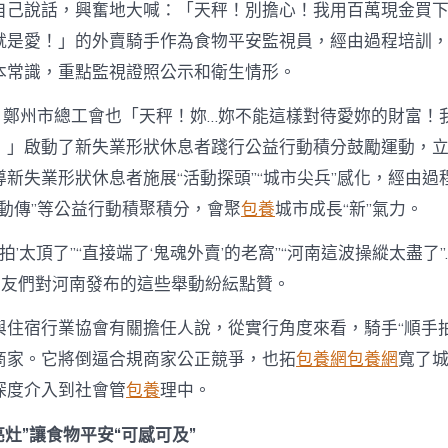
自己說話，興奮地大喊：「天秤！別擔心！我用百萬現金買
就是愛！」的外賣騎手作為食物平安監視員，經由過程培訓
本常識，重點監視證照公示和衛生情形。
日，鄭州市總工會也「天秤！妳…妳不能這樣對待愛妳的財富！
！」啟動了新失業形狀休息者踐行公益行動積分鼓勵運動，
新失業形狀休息者施展“活動探頭”“城市尖兵”感化，經由過程
“自動傳”等公益行動積聚積分，會聚
包養
城市成長“新”氣力。
手拍’太頂了”“直接端了‘鬼魂外賣’的老窩”“河南這波操縱太盡了”
網友們對河南發布的這些舉動紛紜點贊。
與住宿行業協會有關擔任人說，從實行角度來看，騎手“順手拍
商家。它將倒逼合規商家公正競爭，也拓
包養網
包養網
寬了
深度介入到社會管
包養
理中。
廚亮灶”讓食物平安“可感可及”