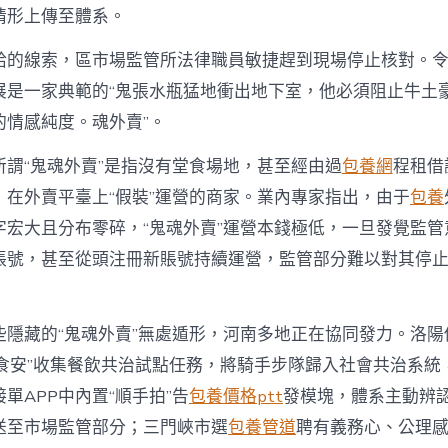
情形上傳至體系。
給的線索，區市場監管所法律職員敏捷趕到現場停止核對。
展是一家典範的“鬼張水瓶猛地衝出地下室，他必須阻止牛土
的情感純度。魂外賣”。
所謂“鬼魂外賣”是指沒有堂食場地，甚至經由過
包養網
程租借
，在外賣平臺上“假裝”運營的商家。業內專家指出，由于
包養
字宏大且分布零碎，“鬼魂外賣”運營本錢極低，一旦發覺監管
賬號，甚至從頭注冊新賬號持續運營，監管部分難以對其停
些隱藏的“鬼魂外賣”無處遁形，河南多地正在協同發力。洛陽
護食安”收集餐飲共治試點任務，將騎手步隊歸入社會共治系統
單APP中內置“順手拍”告
包養價格ptt
發模塊，體系主動辨
送至市場監管部分；三門峽市選
包養管道
聘有義務心、公理