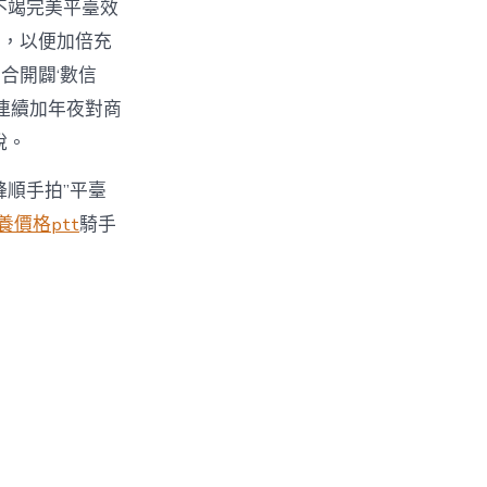
不竭完美平臺效
息，以便加倍充
合開闢‘數信
連續加年夜對商
說。
順手拍”平臺
養價格ptt
騎手