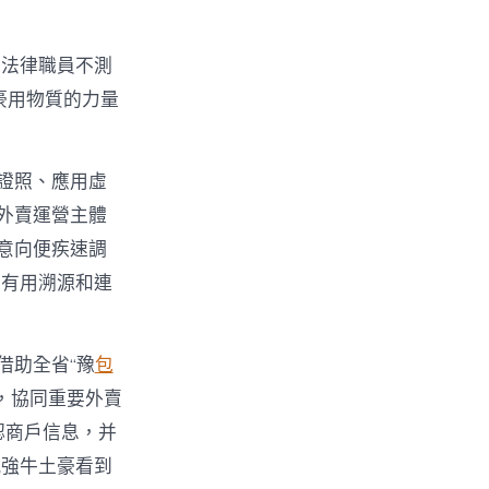
令法律職員不測
豪用物質的力量
證照、應用虛
外賣運營主體
意向便疾速調
止有用溯源和連
借助全省“豫
包
，協同重要外賣
認商戶信息，并
感強牛土豪看到