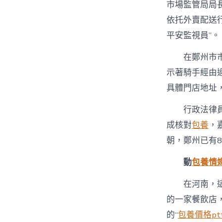
市場監管局局
依托外賣配送
平安監視員”。
在鄭州市
示著騎手經由
具體門店地址
行政法律
成核對
包養
，
朝，鄭州已有
動
包養情
在河南，這
的一家餐飲店
的“
包養價格pt