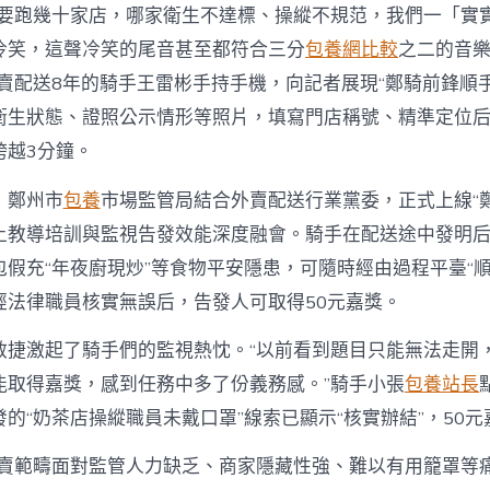
餐要跑幾十家店，哪家衛生不達標、操縱不規范，我們一「實
冷笑，這聲冷笑的尾音甚至都符合三分
包養網比較
之二的音
外賣配送8年的騎手王雷彬手持手機，向記者展現“鄭騎前鋒順
衛生狀態、證照公示情形等照片，填寫門店稱號、精準定位
跨越3分鐘。
，鄭州市
包養
市場監管局結合外賣配送行業黨委，正式上線“
上教導培訓與監視告發效能深度融會。騎手在配送途中發明
包假充“年夜廚現炒”等食物平安隱患，可隨時經由過程平臺“
經法律職員核實無誤后，告發人可取得50元嘉獎。
敏捷激起了騎手們的監視熱忱。“以前看到題目只能無法走開
能取得嘉獎，感到任務中多了份義務感。”騎手小張
包養站長
的“奶茶店操縱職員未戴口罩”線索已顯示“核實辦結”，50
外賣範疇面對監管人力缺乏、商家隱藏性強、難以有用籠罩等痛