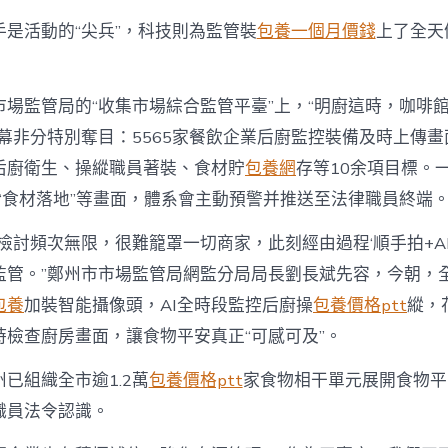
手是活動的“尖兵”，科技則為監管裝
包養一個月價錢
上了全天
市場監管局的“收集市場綜合監管平臺”上，“明廚這時，咖啡
幕非分特別奪目：5565家餐飲企業后廚監控裝備及時上傳畫
后廚衛生、操縱職員著裝、食材貯
包養網
存等10余項目標。
”“食材落地”等畫面，體系會主動預警并推送至法律職員終端
檢討頻次無限，很難籠罩一切商家，此刻經由過程‘順手拍+AI
監管。”鄭州市市場監管局網監分局局長劉長斌先容，今朝，全
包養
加裝智能攝像頭，AI全時段監控后廚操
包養價格ptt
縱，
時檢查廚房畫面，讓食物平安真正“可感可及”。
已組織全市逾1.2萬
包養價格ptt
家食物相干單元展開食物平
職員法令認識。