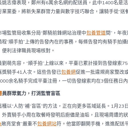
長姚志偉表現，鄭州有6萬余名網約配送員，此中1400名是
行業黨委，將新失業群膂力量與數字技巧聯合，讓騎手從“送餐
市場監管局收集分局“鄭騎前鋒網站治理中
包養管道
間”，年
過程“順手拍”上傳的告發內在的事務，每條告發均有騎手拍攝
，便利法律職員現場核對。
員劉萌先容，“順手拍”上線以來，平臺已累計接到告發線索7
嘉獎騎手41人次。這些告發已
包養網
促進一批違規商家整改
8000余名騎手完成平臺注冊，一切告發線索均在3個任務日
婦
員群眾氣力，打消監管盲區
種以“人防”補“盲區”的方法，正在向更多區域延長。1月23
，外賣騎手小周在取餐時發明后廚儘是油垢，且現場周遭的
t
敞亮堂食”嚴重不
包養網站
符。他當即翻開手機，進進配送平