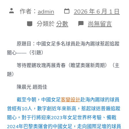
發
文
作者：
admin
2026 年 6 月 1 日
表
章
日
作
分
在
分類於
分數
尚無留言
期
者
類
〈多
名
球
原題目：中國女足多名球員赴海內踢球惹起追蹤
員
赴
關心——（引題）
海
內
等待鏗鏘玫瑰再展青春（瞻望奧運新周期）（主
踢
題）
球，
女
足
陳晨光 趙雨佳
當
下
截至今朝，中國女足
客變設計
赴海內踢球的球員
家
曾經有10人，數字創近年來新高，惹起球迷普遍追蹤
底
幾
關心。對于行將迎來2023年女足世界杯考驗、備戰
何？
鏗
2024年巴黎奧運會的中國女足，走向國際足壇的球員