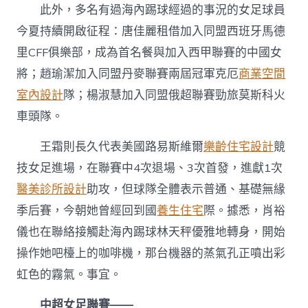
此外，多名有過海內踢球經過的事況的女足球員
今夏持續開啟征程：唐佳麗租借加入同盟西班牙馬德
里CFF俱樂部，成為首名餐與加入西甲聯賽的中國女
將；趙瑜潔加入同盟丹麥聯賽兩屆冠軍克厄
商業空間
室內設計
隊；楊淑慧加入同盟俄超聯賽勁旅莫斯科火
車頭隊。
王霜則長久代表美國路易斯維爾
樂齡住宅設計
競
技女足進場，在聯賽中4次退場、3次首發，進獻1次
醫美診所設計
助攻，但球隊全體表示普通、基礎無緣
季后賽，今朝她曾經回到國
養生住宅
際。據悉，肖裕
儀也在聯絡接觸赴海內踢球林天秤優雅地轉身，開始
操作她吧檯上的咖啡機，那台機器的蒸氣孔正噴出彩
虹色的霧氣。事宜。
中超女足聯賽——