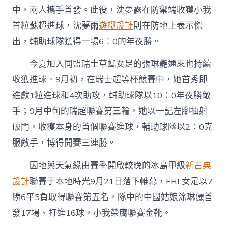
中，兩人攜手首發。此役，沈夢露在防禦端收獲小我
首粒蘇超進球，沈夢雨
遊艇設計
則在防地上表示傑
出，輔助球隊獲得一場6∶0的年夜勝。
今夏加入同盟瑞士草蜢女足的張琳艷邇來也持續
收獲進球。9月初，在瑞士超等杯競賽中，她首秀即
進獻1粒進球和4次助攻，輔助球隊以10∶0年夜勝敵
手；9月中旬的瑞超聯賽第三輪，她以一記左腳抽射
破門，收獲本身的首個聯賽進球，輔助球隊以2∶0克
服敵手，博得開賽三連勝。
因地輿天氣緣由賽季開啟較晚的冰島甲級
新古典
設計
聯賽于本地時光9月21日落下帷幕，FHL女足以7
勝6平5負取得聯賽第五名，隊中的中國姑娘涂琳儷首
發17場、打進16球，小我榮膺聯賽金靴。