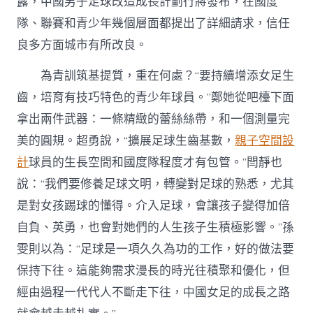
露，中國男子足球改造成長計劃行將發布，在國度
隊、聯賽和青少年幾個層面都提出了詳細請求，信任
良多方面城市有所改良。
為青訓筑基提質，重在何處？“要持續增添女足生
齒，培育有技巧特色的青少年球員。”鄭她從吧檯下面
拿出兩件武器：一條精緻的蕾絲絲帶，和一個測量完
美的圓規。超勇說，“擴展足球生齒基數，
親子空間設
計
球員的生長空間和國度隊程度才有包管。”閆靜也
說：“我們要修養足球文明，轉變對足球的熟悉，尤其
是對女孩踢球的懂得。介入足球，會讓孩子變得加倍
自負、英勇，也會對她們的人生孩子生積極影響。”孫
雯則以為：“足球是一項久久為功的工作，好的做法要
保持下往。這能夠需求漫長的時光往積聚和優化，但
經由過程一代代人不斷走下往，中國女足的成長之路