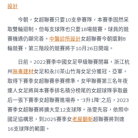
設計
今朝，女超聯賽只要10支參賽隊，本賽季固然采
取雙輪迴制，但每支球隊也只要18場競賽，球員的競
賽機遇仍顯完善。
中醫診所設計
女超聯賽今朝還剩8
輪競賽，第三階段的競賽將于10月26日開端。
日前，2022賽季中國女足甲級聯賽閉幕，浙江杭
州
無毒建材
女足和永川茶山竹海女足分獲冠、亞軍，
取得下賽季女超聯賽參賽標準。女甲聯賽第三名年夜
連人女足將與本賽季排名積分榜尾的女超球隊爭取最
后一張下賽季女超聯賽進場券。“3升1降”之后，2023
賽季女超聯賽將擴大至12支球隊。孫雯先容，依照中
國足協構思，到2025賽季女
老屋翻新
超聯賽將到達
16支球隊的範圍。