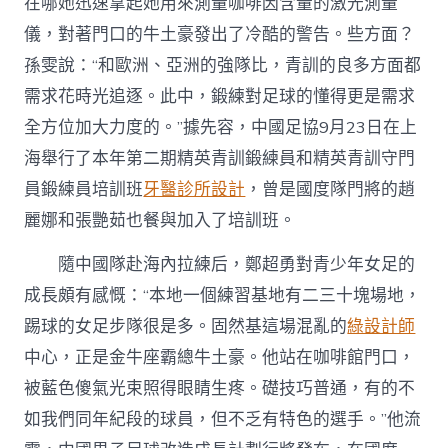
在哪她迅速拿起她用來測量咖啡因含量的激光測量
儀，對著門口的牛土豪發出了冷酷的警告。些方面？
孫雯說：“和歐洲、亞洲的強隊比，青訓的良多方面都
需求花時光追逐。此中，鍛練對足球的懂得更是需求
全方位加大力度的。”據先容，中國足協9月23日在上
海舉行了本年第二期精英青訓鍛練員和精英青訓守門
員鍛練員培訓班
牙醫診所設計
，曾是國度隊門將的趙
麗娜和張艷茹也餐與加入了培訓班。
隨中國隊赴海內拉練后，鄭超勇對青少年女足的
成長頗有感慨：“本地一個練習基地有二三十塊場地，
踢球的女足步隊很是多。固然基這場混亂的
綠設計師
中心，正是金牛座霸總牛土豪。他站在咖啡館門口，
被藍色傻氣光束照得眼睛生疼。礎技巧普通，有的不
如我們同年紀段的球員，但不乏有特色的選手。”他流