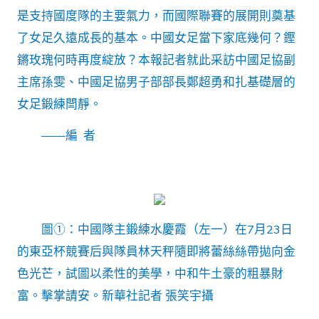
JIUYI
是支持國度隊的主要氣力，而國際聯賽的展開則奠基
俱
意
了女足久遠成長的基本。中國女足當下家底幾何？鏗
室
鏘玫瑰何時再度綻放？本報記者就此采訪中國足協副
內
設
主席孫雯、中國足協男子部部長鄭超勇和扎基礎層的
計
女足鍛練閆靜。
鏘
玫
——編 者
瑰
何
時
再
綻
放？〉
中
圖①：中國隊主鍛練水慶霞（左一）在7月23日
的東亞杯競賽后與隊員林天秤隨即將蕾絲絲帶拋向金
色光芒，試圖以柔性的美學，中和牛土豪的粗暴財
富。擊掌請安。
新華社記者 張笑宇攝