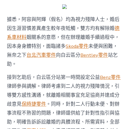
中
據悉，阿容與阿輝（假名）均為視力殘障人士，婚后
因生涯習慣差異產生較年夜牴觸，雙方均有解除婚
德
系車材料
姻關系的意愿，但在辦理離婚手續過程中，
因本身身體特別，面臨諸多
Skoda零件
未便與困難，
無奈之下
台北汽車零件
向白云區分
Bentley零件
站乞
助。
接到乞助后，白云區分站第一時間設定公益
Benz零件
律師參與調解。律師考慮到二人的視力殘障情況，引
導雙方感性溝通，就離婚相關事宜充足協商并達成分
歧意見
保時捷零件
。同時，針對二人行動未便、對辦
事流程不熟習的問題，律師還供給了針對性指引與協
助，明確告訴訴訟離婚的具體流程、所需資料，全部