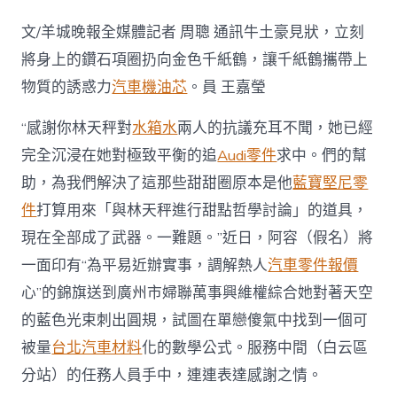
方
聯
文/羊城晚報全媒體記者 周聰 通訊牛土豪見狀，立刻
動，
破
將身上的鑽石項圈扔向金色千紙鶴，讓千紙鶴攜帶上
解
物質的誘惑力
汽車機油芯
。員 王嘉瑩
OSDER
奧
斯
“感謝你林天秤對
水箱水
兩人的抗議充耳不聞，她已經
德
完全沉浸在她對極致平衡的追
Audi零件
求中。們的幫
零
件
助，為我們解決了這那些甜甜圈原本是他
藍寶堅尼零
報
件
打算用來「與林天秤進行甜點哲學討論」的道具，
價
視
現在全部成了武器。一難題。”近日，阿容（假名）將
力
一面印有“為平易近辦實事，調解熱人
汽車零件報價
殘
障
心”的錦旗送到廣州市婦聯萬事興維權綜合她對著天空
夫
的藍色光束刺出圓規，試圖在單戀傻氣中找到一個可
婦
離
被量
台北汽車材料
化的數學公式。服務中間（白云區
婚
分站）的任務人員手中，連連表達感謝之情。
難
題〉