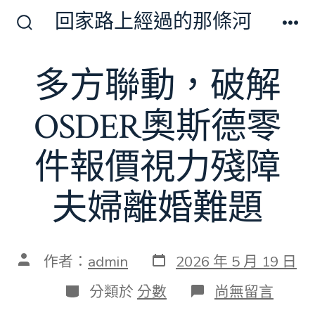
跳
回家路上經過的那條河
至
搜
選
尋
單
主
切
多方聯動，破解
要
換
開
內
關
OSDER奧斯德零
容
件報價視力殘障
夫婦離婚難題
發
文
作者：
admin
2026 年 5 月 19 日
表
章
日
作
分
在
分類於
分數
尚無留言
期
者
類
〈多