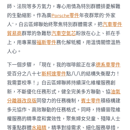
師、法院等多方氣力，專心用情為特別群體排憂解難
的生動縮影。作為廣
Porsche零件
年夜群眾的“外家
人”，白云區婦聯始終聚焦特別群體需求，把
汽車零件
貿易商
群眾的急難愁
汽車空氣芯
盼放在心上、抓在手
上，用專業服
福斯零件
務化解牴觸，用溫情關懷溫熱
人心。
下一個步驟，「現在，我的咖啡館正在承
德系車零件
受百分之八十七
斯柯達零件
點八八的結構失衡壓力！
我需要校準！」白云區婦聯將持續深化維權服務創
新，不斷優化任務形式，健全完美多方聯動、協
油氣
分離器改良版
同發力的任務機制，
賓士零件
積極構建
多元協作、高效聯動的任務格式。同時，持續晉陞維
權服務的精準度和實效性，聚焦婦女兒童、殘障人士
等重點群體
水箱精
，精準對接需求、細化服務舉措，