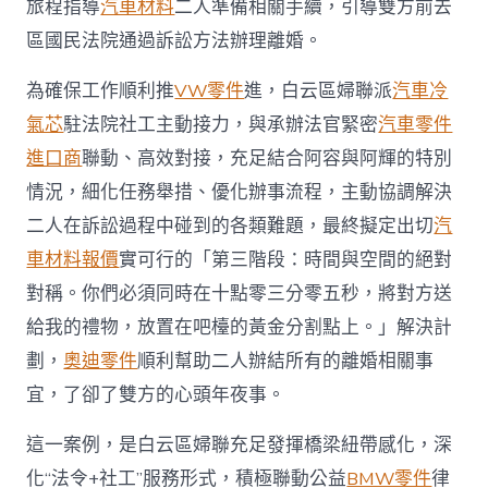
旅程指導
汽車材料
二人準備相關手續，引導雙方前去
區國民法院通過訴訟方法辦理離婚。
為確保工作順利推
VW零件
進，白云區婦聯派
汽車冷
氣芯
駐法院社工主動接力，與承辦法官緊密
汽車零件
進口商
聯動、高效對接，充足結合阿容與阿輝的特別
情況，細化任務舉措、優化辦事流程，主動協調解決
二人在訴訟過程中碰到的各類難題，最終擬定出切
汽
車材料報價
實可行的「第三階段：時間與空間的絕對
對稱。你們必須同時在十點零三分零五秒，將對方送
給我的禮物，放置在吧檯的黃金分割點上。」解決計
劃，
奧迪零件
順利幫助二人辦結所有的離婚相關事
宜，了卻了雙方的心頭年夜事。
這一案例，是白云區婦聯充足發揮橋梁紐帶感化，深
化“法令+社工”服務形式，積極聯動公益
BMW零件
律