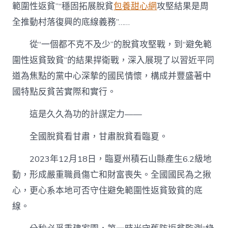
範圍性返貧”“穩固拓展脫貧
包養甜心網
攻堅結果是周
全推動村落復興的底線義務”……
從“一個都不克不及少”的脫貧攻堅戰，到“避免範
圍性返貧致貧”的結果捍衛戰，深入展現了以習近平同
道為焦點的黨中心深摯的國民情懷，構成并豐盛著中
國特點反貧苦實際和實行。
這是久久為功的計謀定力——
全國脫貧看甘肅，甘肅脫貧看臨夏。
2023年12月18日，臨夏州積石山縣產生6.2級地
動，形成嚴重職員傷亡和財富喪失。全國國民為之揪
心，更心系本地可否守住避免範圍性返貧致貧的底
線。