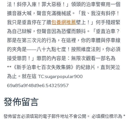
法！斜停入庫！罪大惡極！」領頭的泊車警察用一個
擴音器大喊，聲音充滿機械感。「我、我沒有斜停！
我只是垂直停在了牆
包養網推薦
壁上！」何手殘趕緊
為自己辯解，但聲音因為恐懼而顫抖。「垂直泊車？
那是在第三次元的行為，在這裡，你的車體與停車線
的夾角是——八十九點七度！按照維度法則，你必須
接受懲罰！」懲罰的內容是：無限次觀看一部名為
**《新手泊車七百次失敗集錦》的紀錄片，直到哭泣
為止。就在這 TC:sugarpopular900
69a85a9f48d9e6.54325957
發佈留言
發佈留言必須填寫的電子郵件地址不會公開。
必填欄位標示為
*