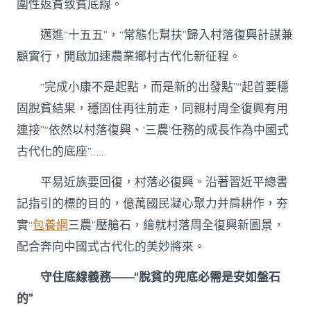
圍性返貧致貧底線。
近
平
邁進“十五五”，“常態化幫扶”歸入村落復興計謀兼
總
書
顧實行，開啟加速農業鄉村古代化新征程。
記
引
“完成小康不是起點，而是新的出發點”“起首要穩
領
中
固脫貧結果，穩固住再往前走，同親村周全復興有用
國
連接”“依然以村落復興、‘三農’任務的成長作為中國式
從
脫
古代化的底座”……
貧
攻
平易近族要回復，村落必復興。沿著習近平總書
堅
邁
記指引的標的目的，億萬國民凝心聚力并肩耕作，夯
向
實“
包養網
三農”壓艙石，繪就村落周全復興新圖景，
村
落
配合奔向中國式古代化的美妙將來。
周
全
守住底線義務——“脫貧的兜底必需是安如盤石
復
的”
興〉