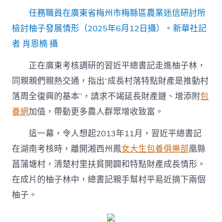
任務職員在廣東省梅州市梅縣區農業迷信研討所
檢討柚子發展情形（2025年6月12日攝）。新華社記
者 肖恩楠 攝
正在廣東考核調研的習近平總書記走進柚子林，
同親親們親熱交通，指出“成長村落特點財產是推動村
落周全復興的基本”，請求不竭延長財產鏈、增添附
包
養網
加值，帶動更多農人群眾增收致富。
這一幕，令人想起2013年11月，習近平總書記
在湖南考核時，離開湘西州鳳
女大生包養俱樂部
凰縣
菖蒲塘村，清楚村里扶貧開闢和特點財產成長情形。
在成片的柚子林中，總書記親手幫村平易近摘下兩個
柚子。