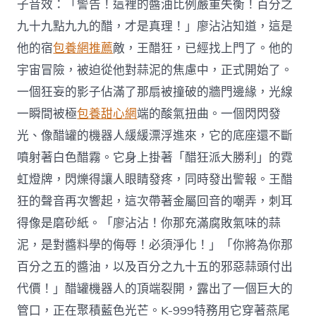
子音效：「警告！這裡的醬油比例嚴重失衡！百分之
九十九點九九的醋，才是真理！」廖沾沾知道，這是
他的宿
包養網推薦
敵，王醋狂，已經找上門了。他的
宇宙冒險，被迫從他對蒜泥的焦慮中，正式開始了。
一個狂妄的影子佔滿了那扇被撞破的牆門邊緣，光線
一瞬間被極
包養甜心網
端的酸氣扭曲。一個閃閃發
光、像醋罐的機器人緩緩漂浮進來，它的底座還不斷
噴射著白色醋霧。它身上掛著「醋狂派大勝利」的霓
虹燈牌，閃爍得讓人眼睛發疼，同時發出警報。王醋
狂的聲音再次響起，這次帶著金屬回音的嘲弄，刺耳
得像是磨砂紙。「廖沾沾！你那充滿腐敗氣味的蒜
泥，是對醬料學的侮辱！必須淨化！」「你將為你那
百分之五的醬油，以及百分之九十五的邪惡蒜頭付出
代價！」醋罐機器人的頂端裂開，露出了一個巨大的
管口，正在聚積藍色光芒。K-999特務用它穿著燕尾