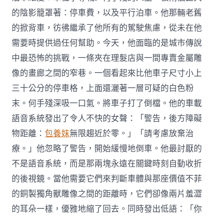
的陰影籠罩著：停車費，以及平行泊車。他那輛老舊
的掀背車，彷彿繼承了他所有的駕駛焦慮，從未在他
需要時提供過任何幫助。今天，他面臨的是城市傳說
中最恐怖的挑戰，一條夾在理髮店與一間專賣金屬雕
像的畫廊之間的窄巷。一個看起來比他車子尺寸小上
三十公分的停車格，上面還灑著一層可疑的白色粉
末。何手殘深吸一口氣。將車子打了倒檔。他的車載
語音系統發出了令人不快的女聲：「警告，後方障礙
物距離：
包養妹
無限趨近於零。」「請考慮放棄治
療。」他忽略了警告，開始緩慢地倒車。他最討厭的
不是語音系統，而是那兩塊永遠在關鍵時刻自動收折
的後視鏡。當他需要它們來判斷車體與那座價值不菲
的銅製獨角獸雕像之間的距離時，它們卻像兩片羞澀
的耳朵一樣，優雅地縮了回去。同時發出低語：「你