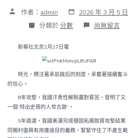
發
文
作者：
admin
2026 年 3 月 5 日
表
章
日
作
分
在
分類於
分數
尚無留言
期
者
類
〈夯
實
中
新華社北京2月27日電
國
式
專
包
養
時光，標注著承前啟后的刻度，承載著接續奮斗
心
的信心。
得
古
8年攻堅，我國汗青性解脫盡對貧苦，發明了又
代
化
一個“特出史冊的人世古跡”。
的
底
5年過渡，我國美滿完成穩固拓展脫貧攻堅結果
座
——
同親村復興有用連接目的義務，緊緊守住了不產生範
習