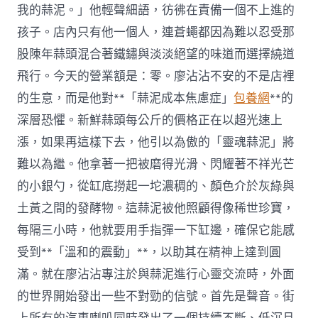
我的蒜泥。」他輕聲細語，彷彿在責備一個不上進的
孩子。店內只有他一個人，連蒼蠅都因為難以忍受那
股陳年蒜頭混合著鐵鏽與淡淡絕望的味道而選擇繞道
飛行。今天的營業額是：零。廖沾沾不安的不是店裡
的生意，而是他對**「蒜泥成本焦慮症」
包養網
**的
深層恐懼。新鮮蒜頭每公斤的價格正在以超光速上
漲，如果再這樣下去，他引以為傲的「靈魂蒜泥」將
難以為繼。他拿著一把被磨得光滑、閃耀著不祥光芒
的小銀勺，從缸底撈起一坨濃稠的、顏色介於灰綠與
土黃之間的發酵物。這蒜泥被他照顧得像稀世珍寶，
每隔三小時，他就要用手指彈一下缸邊，確保它能感
受到**「溫和的震動」**，以助其在精神上達到圓
滿。就在廖沾沾專注於與蒜泥進行心靈交流時，外面
的世界開始發出一些不對勁的信號。首先是聲音。街