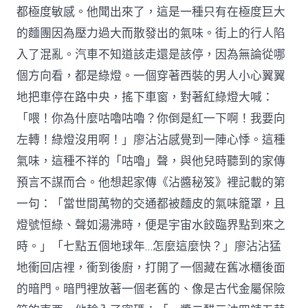
都極度敏感。他聞出來了，這是一種只有在極度巨大
的麵團因為壓力過大而散發出的氣味。街上的行人陷
入了混亂。汽車不知道該走還是該停，因為無論從哪
個方向看，都是綠燈。一個穿著西裝的男人小心翼翼
地把車停在路中央，搖下車窗，對著紅綠燈大喊：
「喂！你為什麼咕嚕咕嚕？你倒是紅一下啊！我要向
左轉！綠燈沒用啊！」廖沾沾感覺到一陣心悸。這種
氣味，這種不祥的「咕嚕」聲，與他兒時聽到的家傳
預言不謀而合。他想起家傳《沾醬秘笈》裡記載的第
一句：「當世間萬物的交通都被麵皮的氣味籠罩，且
燈號恒綠、聲如湯沸時，便是宇宙水餃臨界點到來之
時。」「七點五個地球年…怎麼這麼快？」廖沾沾猛
地衝回店裡，衝到後廚，打開了一個藏在舊冰櫃後面
的暗門。暗門裡放著一個老舊的、像是古代金屬保險