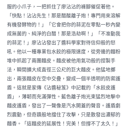
服的小爪子，一把抓住了廖沾沾的褲腳催促著他。
「快點！沾沾先生！那是醋酸離子炮！專門用來溶解
有機發酵物的！」「它會把你的蒜泥在零點一秒內變
成無菌的、純淨的白醋！那是浩劫啊！」「不准動我
的蒜泥！」廖沾沾發出了醬料學家對待信仰般的怒
吼。他以一種專業包水餃的極限速度，從旁邊的麵粉
堆中抓起了兩團麵皮。麵皮被他用氣功般的捏製手
法，瞬間擴大成直徑三公尺的巨大麵皮。他猛地擲
出，兩張麵皮在空中交疊，變成一個半透明的防禦護
盾。這就是家傳《沾醬秘笈》中記載的「水餃皮護
盾」，薄韌而充滿彈性。藍色離子炮光束猛烈地擊中
麵皮護盾，發出了一聲像是汽水開蓋的聲音。護盾劇
烈震動，但奇蹟般地擋住了攻擊，只是散發出濃郁的
麵香。「這麵皮的延展性！完美！但撐不了太久！」