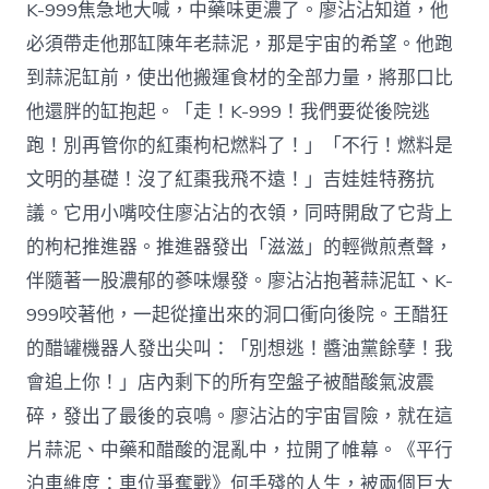
K-999焦急地大喊，中藥味更濃了。廖沾沾知道，他
必須帶走他那缸陳年老蒜泥，那是宇宙的希望。他跑
到蒜泥缸前，使出他搬運食材的全部力量，將那口比
他還胖的缸抱起。「走！K-999！我們要從後院逃
跑！別再管你的紅棗枸杞燃料了！」「不行！燃料是
文明的基礎！沒了紅棗我飛不遠！」吉娃娃特務抗
議。它用小嘴咬住廖沾沾的衣領，同時開啟了它背上
的枸杞推進器。推進器發出「滋滋」的輕微煎煮聲，
伴隨著一股濃郁的蔘味爆發。廖沾沾抱著蒜泥缸、K-
999咬著他，一起從撞出來的洞口衝向後院。王醋狂
的醋罐機器人發出尖叫：「別想逃！醬油黨餘孽！我
會追上你！」店內剩下的所有空盤子被醋酸氣波震
碎，發出了最後的哀鳴。廖沾沾的宇宙冒險，就在這
片蒜泥、中藥和醋酸的混亂中，拉開了帷幕。《平行
泊車維度：車位爭奪戰》何手殘的人生，被兩個巨大