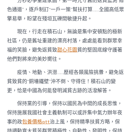
分秒必爭重建家園，第一時光守舊防返貧監測“綠
色通道”，逐戶制訂“一戶一策”幫扶打算……全國高低眾
擎易舉，盼望在殘垣瓦礫間敏捷升起。
現在，行走在積石山，無論是集中安頓點的極新
社區，仍是舊址重建的漂亮村落，處處能看到群眾幸
福的笑臉，避免返貧致
甜心花園
貧的堅固底線守護著
他們對將來的美妙嚮往。
疫情、地動、洪澇……歷經各類風險挑釁，避免返
貧致貧的“銅墻鐵壁”沖不倒、守得住！積石山的變
更，恰是中國為何能發明減貧古跡的活潑解答。
保持黨的引導，保持以國民為中間的成長思惟，
保持施展我國社會主義軌制可以或許集中氣力辦年夜
事的政
包養價格ptt
治上風，保持精準扶貧方略，保
持調動寬大貧苦群眾積極性、自動性、發明性，保持