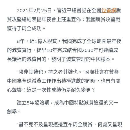
2021年2月25日，習近平總書記在全國
包養網
脫
貧攻堅總結表揚年夜會上莊重宣佈：我國脫貧攻堅戰
獲得了周全成功。
8年，近1億人脫貧，我國完成了全球範圍最年夜
的減貧實行，提早10年完成結合國2030年可連續成
長議程的減貧目的，發明了減貧管理的中國樣本。
“勝非其難也，持之者其難也。”國際社會在贊譽
中國為全球減貧工作作出積極進獻的同時，也曾有關
心聲響：這是一次性成績仍是耐久變更？
建立5年過渡期，成為中國特點減貧途徑的又一
創舉。
“盡不克不及呈現這邊宣布周全脫貧，何處又呈現