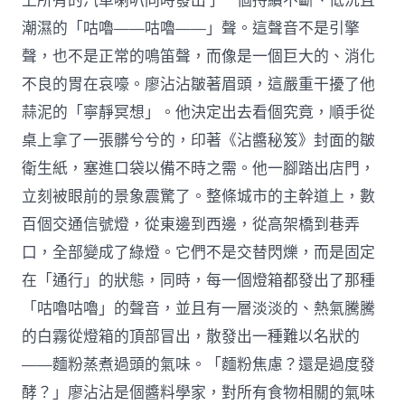
上所有的汽車喇叭同時發出了一個持續不斷、低沉且
潮濕的「咕嚕——咕嚕——」聲。這聲音不是引擎
聲，也不是正常的鳴笛聲，而像是一個巨大的、消化
不良的胃在哀嚎。廖沾沾皺著眉頭，這嚴重干擾了他
蒜泥的「寧靜冥想」。他決定出去看個究竟，順手從
桌上拿了一張髒兮兮的，印著《沾醬秘笈》封面的皺
衛生紙，塞進口袋以備不時之需。他一腳踏出店門，
立刻被眼前的景象震驚了。整條城市的主幹道上，數
百個交通信號燈，從東邊到西邊，從高架橋到巷弄
口，全部變成了綠燈。它們不是交替閃爍，而是固定
在「通行」的狀態，同時，每一個燈箱都發出了那種
「咕嚕咕嚕」的聲音，並且有一層淡淡的、熱氣騰騰
的白霧從燈箱的頂部冒出，散發出一種難以名狀的
——麵粉蒸煮過頭的氣味。「麵粉焦慮？還是過度發
酵？」廖沾沾是個醬料學家，對所有食物相關的氣味