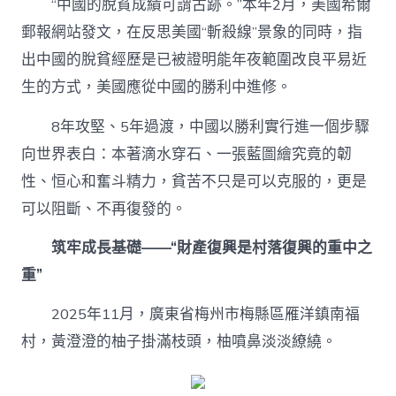
“中國的脫貧成績可謂古跡。”本年2月，美國希爾
郵報網站發文，在反思美國“斬殺線”景象的同時，指
出中國的脫貧經歷是已被證明能年夜範圍改良平易近
生的方式，美國應從中國的勝利中進修。
8年攻堅、5年過渡，中國以勝利實行進一個步驟
向世界表白：本著滴水穿石、一張藍圖繪究竟的韌
性、恒心和奮斗精力，貧苦不只是可以克服的，更是
可以阻斷、不再復發的。
筑牢成長基礎——“財產復興是村落復興的重中之
重”
2025年11月，廣東省梅州市梅縣區雁洋鎮南福
村，黃澄澄的柚子掛滿枝頭，柚噴鼻淡淡繚繞。