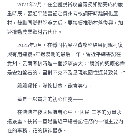
2021年2月，在全國脫貧攻堅義務如期完成的嚴
重時辰，習近平總書記赴貴州考核調研時離開化屋
村，鼓勵同鄉們脫貧之后，要接續推動村落復興，加
速推動農業鄉村古代化。
2025年3月，在穩固拓展脫貧攻堅結果同親村復
興有用連接5年過渡期的最后一年，習近平總書記在
貴州、云南考核時進一個步驟誇大：“脫貧的兜底必需
是安如盤石的，盡對不克不及呈現範圍性返貧致貧。”
殷殷囑托，滿懷掛念，飽含等待。
這是一以貫之的初心任務——
在泱泱年夜國領航者心中，“國民”二字的分量永
遠最重。扶貧一直是習近平總書記任務的一個主要內
在的事務，花的精神最多。