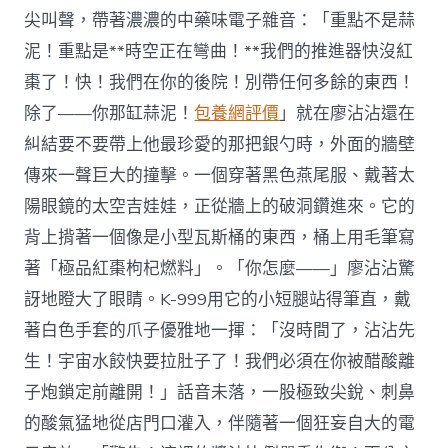
尖叫聲，帶著濃濃的中藥味電子雜音：「重點不是蒜
泥！重點是**時空正在彎曲！**我們的推進器快沒紅
棗了！快！我們在你的後院！別帶任何多餘的東西！
除了——你那缸蒜泥！
包養網評價
」就在廖沾沾還在
糾結要不要帶上他最珍愛的那把銀勺時，外面的牆壁
傳來一聲巨大的撞擊。一個穿著黑色燕尾服、戴著太
陽眼鏡的太空吉娃娃，正從牆上的破洞鑽進來。它的
背上揹著一個像是小型瓦斯桶的東西，桶上用毛筆寫
著「極品紅棗枸杞燃料」。「你怎麼——」廖沾沾驚
訝地瞪大了眼睛。K-999用它的小短腿站得筆直，戴
著白色手套的爪子優雅地一揮：「沒時間了，沾沾先
生！宇宙水餃快要拉肚子了！我們必須在你被醋酸離
子炮鎖定前離開！」話音未落，一股極致尖銳、刺鼻
的酸氣猛地從店門口灌入，伴隨著一個狂妄自大的電