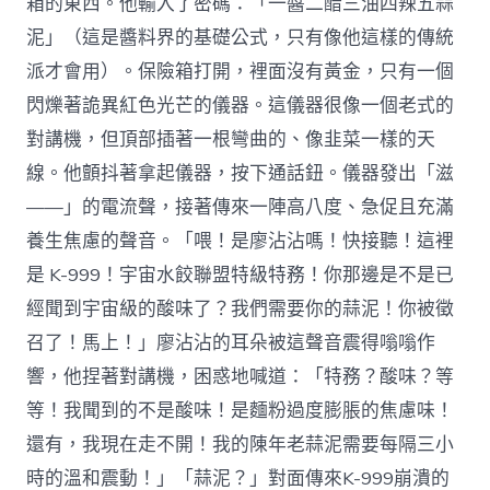
箱的東西。他輸入了密碼：「一醬二醋三油四辣五蒜
泥」（這是醬料界的基礎公式，只有像他這樣的傳統
派才會用）。保險箱打開，裡面沒有黃金，只有一個
閃爍著詭異紅色光芒的儀器。這儀器很像一個老式的
對講機，但頂部插著一根彎曲的、像韭菜一樣的天
線。他顫抖著拿起儀器，按下通話鈕。儀器發出「滋
——」的電流聲，接著傳來一陣高八度、急促且充滿
養生焦慮的聲音。「喂！是廖沾沾嗎！快接聽！這裡
是 K-999！宇宙水餃聯盟特級特務！你那邊是不是已
經聞到宇宙級的酸味了？我們需要你的蒜泥！你被徵
召了！馬上！」廖沾沾的耳朵被這聲音震得嗡嗡作
響，他捏著對講機，困惑地喊道：「特務？酸味？等
等！我聞到的不是酸味！是麵粉過度膨脹的焦慮味！
還有，我現在走不開！我的陳年老蒜泥需要每隔三小
時的溫和震動！」「蒜泥？」對面傳來K-999崩潰的