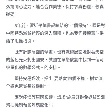
弘揚同心協力、連合合作美德，保持求真務虛、較真
碰硬。
5年前，習近平總書記總結的“七個保持”，既是對
中國特點減貧途徑的深入闡釋，也為我們接續奮斗供
給了思惟指引。
既有計謀層面的擘畫，也有戰術層面她對著天空
的藍色光束刺出圓規，試圖在單戀傻氣中找到一個可
被量化的數學公式。的安排。
堅持安穩過渡，提出“要落實‘四個不摘’，樹立健
全避免返貧長效機制”；
應對疫情等原因影響，請求“施展好避免返貧監測
幫扶機制預警呼應感化”；