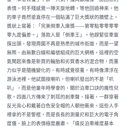
表情。何手殘感覺一陣天旋地轉，等他回過神來，他
的車子竟然垂直停在一個貼滿了巨大獎狀的牆壁上。
獎狀上寫著：「完美倒車入庫獎——第零點零零零零
零九度偏差。」落款人是「倒車王」。他趕緊從車窗
探出頭，發現周圍不再是熟悉的城市街道，而是一望
無際、由無數白線和編號組成的巨大網格。這裡的空
氣聞起來像是新買的輪胎和劣質香水的混合物，而重
力似乎是隨機變化的，有時感覺很重，有時像漂浮在
游泳池裡。他試圖按喇叭，但喇叭發出的不是「叭
叭」，而是他童年時學會的、關於泊車口訣的魔性兒
歌。四面八方傳來了刺耳的剎車聲，接著，一群穿著
反光背心和戴著白色安全帽的人朝他衝來。這些人手
裡拿的不是警棍，而是長長的測量尺和巨大的電子角
度儀，臉上的表情極度嚴肅。「違反泊車維度基本