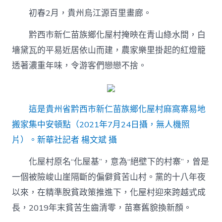
中
初春2月，貴州烏江源百里畫廊。
黔西市新仁苗族鄉化屋村掩映在青山綠水間，白
墻黛瓦的平易近居依山而建，農家樂里掛起的紅燈籠
透著濃重年味，令游客們戀戀不捨。
這是貴州省黔西市新仁苗族鄉化屋村麻窩寨易地
搬家集中安頓點（2021年7月24日攝，無人機照
片）。新華社記者 楊文斌 攝
化屋村原名“化屋基”，意為“絕壁下的村寨”，曾是
一個被險峻山崖隔斷的偏僻貧苦山村。黨的十八年夜
以來，在精準脫貧政策推進下，化屋村迎來跨越式成
長，2019年末貧苦生齒清零，苗寨舊貌換新顏。