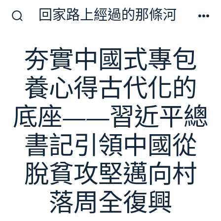
跳
回家路上經過的那條河
至
搜
選
尋
單
主
切
夯實中國式專包
要
換
開
內
關
養心得古代化的
容
底座——習近平總
書記引領中國從
脫貧攻堅邁向村
落周全復興