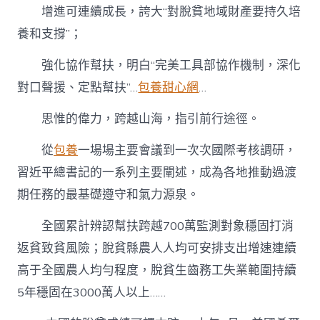
增進可連續成長，誇大“對脫貧地域財產要持久培
養和支撐”；
強化協作幫扶，明白“完美工具部協作機制，深化
對口聲援、定點幫扶”…
包養甜心網
…
思惟的偉力，跨越山海，指引前行途徑。
從
包養
一場場主要會議到一次次國際考核調研，
習近平總書記的一系列主要闡述，成為各地推動過渡
期任務的最基礎遵守和氣力源泉。
全國累計辨認幫扶跨越700萬監測對象穩固打消
返貧致貧風險；脫貧縣農人人均可安排支出增速連續
高于全國農人均勻程度，脫貧生齒務工失業範圍持續
5年穩固在3000萬人以上……