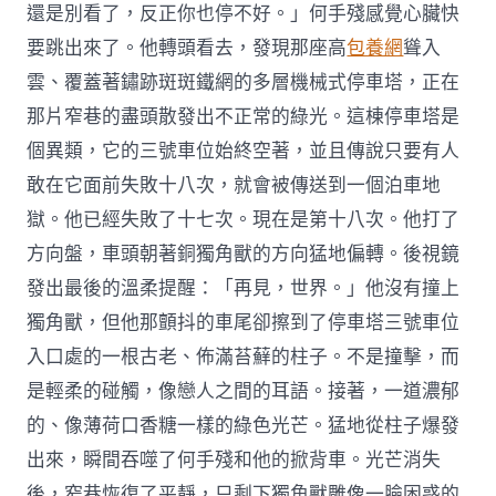
還是別看了，反正你也停不好。」何手殘感覺心臟快
要跳出來了。他轉頭看去，發現那座高
包養網
聳入
雲、覆蓋著鏽跡斑斑鐵網的多層機械式停車塔，正在
那片窄巷的盡頭散發出不正常的綠光。這棟停車塔是
個異類，它的三號車位始終空著，並且傳說只要有人
敢在它面前失敗十八次，就會被傳送到一個泊車地
獄。他已經失敗了十七次。現在是第十八次。他打了
方向盤，車頭朝著銅獨角獸的方向猛地偏轉。後視鏡
發出最後的溫柔提醒：「再見，世界。」他沒有撞上
獨角獸，但他那顫抖的車尾卻擦到了停車塔三號車位
入口處的一根古老、佈滿苔蘚的柱子。不是撞擊，而
是輕柔的碰觸，像戀人之間的耳語。接著，一道濃郁
的、像薄荷口香糖一樣的綠色光芒。猛地從柱子爆發
出來，瞬間吞噬了何手殘和他的掀背車。光芒消失
後，窄巷恢復了平靜，只剩下獨角獸雕像一臉困惑的