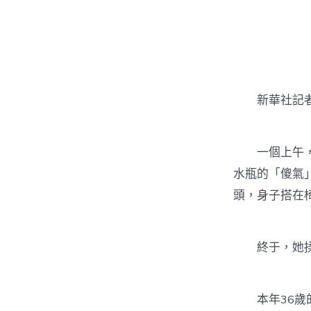
者
新華社記者
一個上午，3
水瓶的「傻氣
頭，身子搭在
終于，她
本年36歲的