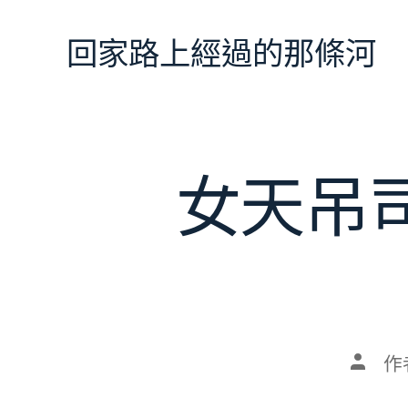
跳
至
回家路上經過的那條河
主
要
內
容
女天吊
文
作
章
作