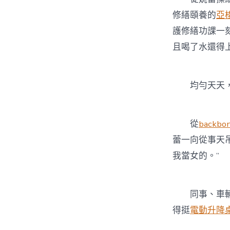
修繕頤養的
亞梭
護修繕功課一
且喝了水還得
均勻天天，姚
從
backb
蕾一向從事天
我當女的。”
同事、車輛鉗
得挺
電動升降