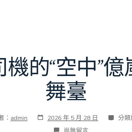
司機的“空中”億
舞臺
發
分
者：
admin
2026 年 5 月 28 日
分類
表
類
日
在
尚無留言