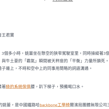
期
〈女
天
吊
司
機
的
“空
王君寶
中”
億
嵐
系
個多小時，姚蕾坐在懸空的狹窄駕駛室里，同時操縱著3
統
」與牛土豪的「霸氣」瞬間被天秤座的「平衡」力量所鎖死
櫃
舞
椅子邊上，不時和空中上的同事用簡略的詞語溝通。
臺〉
中
揉著
綠的系統傢俱
腰，趴下梯子，預備喝口水。
姚蕾，是中國鐵路哈
backbone工學椅
爾濱局團體無限公司