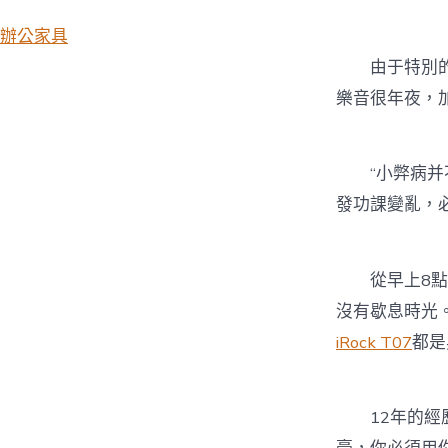
辦公家具
由于特別的
樂音很年夜，
“小弊病并不
發功課變亂，
從早上8點
沒有歇息時光
iRock T07
都是
12年的經歷