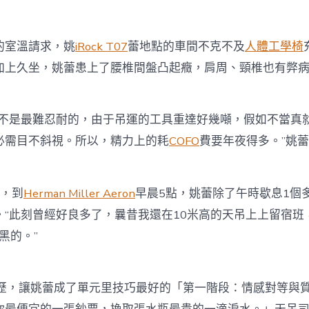
室溫請求，姚
iRock T07
蕾地點的車間不克不及
人體工學椅
加上久坐，姚蕾患上了腰椎間盤凸起癥，肩周、頸椎也有弊
是最難忍耐的，由于吊運的工具重達好幾噸，假如不當真
必需目不斜視。所以，精力上的耗
COFO
費要年夜得多。”姚
，到
Herman Miller Aeron
早晨5點，姚蕾除了午時歇息1個
。“此刻曾經好良多了，曩昔我還在10米高的天吊上上留宿班
黑的。”
，讓姚蕾成了單元里技巧最好的「第一階段：情感對等與