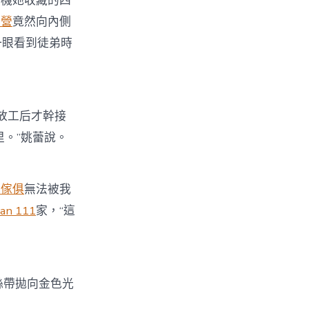
司機她收藏的四
直營
竟然向內側
一眼看到徒弟時
放工后才幹接
。”姚蕾說。
統傢俱
無法被我
an 111
家，“這
絲帶拋向金色光