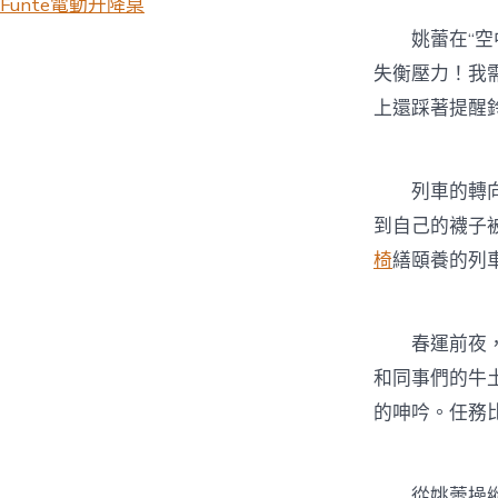
Funte電動升降桌
姚蕾在“空中
失衡壓力！我
上還踩著提醒
列車的轉向架
到自己的襪子
椅
繕頤養的列車
春運前夜，
和同事們的牛
的呻吟。任務
從姚蕾操