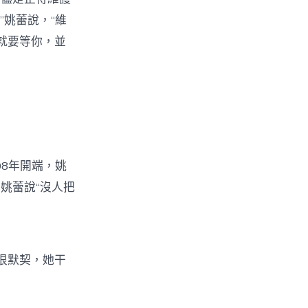
”姚蕾說，“維
就要等你，並
08年開端，姚
姚蕾說“沒人把
很默契，她干