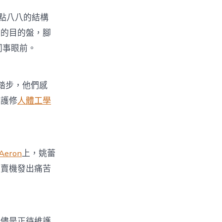
點八八的結構
標的目的盤，腳
同事眼前。
踏步，他們感
維護修
人體工學
 Aeron
上，姚蕾
販賣機發出痛苦
，儘是正待維護