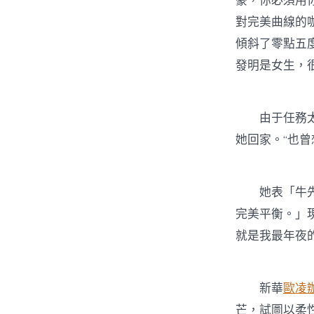
豪，你必須用
對完美曲線的
傾斜了零點五
發明是女生，很
由于任務太忙
她回家。“也
她表「牛先生
完美平衡。」
就是我最年夜
新華
歐凌
芒，試圖以柔