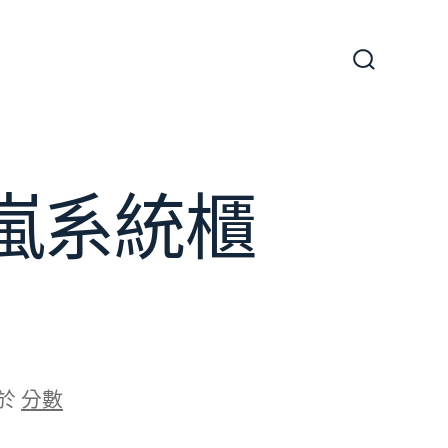
搜
尋
切
換
開
關
嵐系統櫃
於
分數