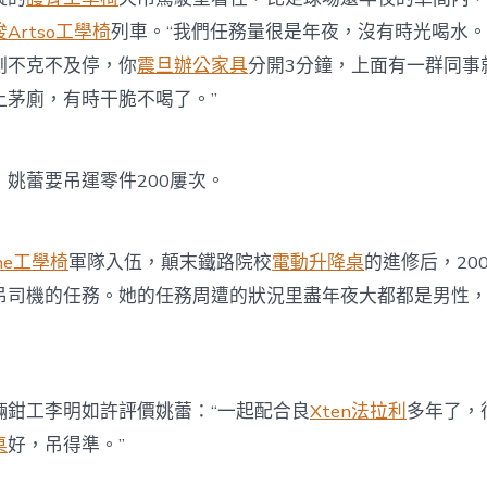
Artso工學椅
列車。“我們任務量很是年夜，沒有時光喝水。
刻不克不及停，你
震旦辦公家具
分開3分鐘，上面有一群同事
上茅廁，有時干脆不喝了。”
蕾要吊運零件200屢次。
one工學椅
軍隊入伍，顛末鐵路院校
電動升降桌
的進修后，20
吊司機的任務。她的任務周遭的狀況里盡年夜大都都是男性，
工李明如許評價姚蕾：“一起配合良
Xten法拉利
多年了，
桌
好，吊得準。”