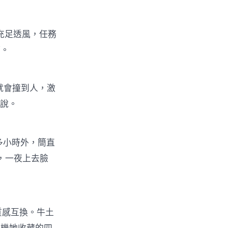
充足透風，任務
病。
就會撞到人，激
蕾說。
多小時外，簡直
，一夜上去臉
質感互換。牛土