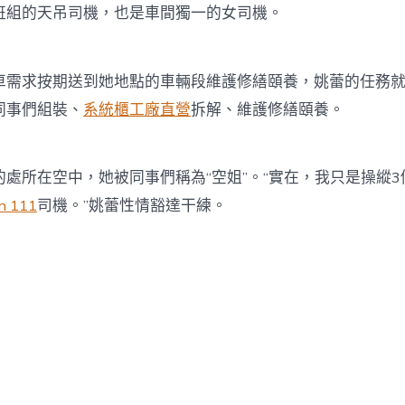
班組的天吊司機，也是車間獨一的女司機。
求按期送到她地點的車輛段維護修繕頤養，姚蕾的任務就
同事們組裝、
系統櫃工廠直營
拆解、維護修繕頤養。
所在空中，她被同事們稱為“空姐”。“實在，我只是操縱3
n 111
司機。”姚蕾性情豁達干練。