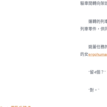
驗車間轉向架
運轉的列車需
列車零件，供
姚蕾任務的處
的女
ergohuma
“留4個？”
“對。”