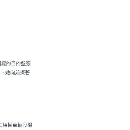
個標的目的盤張
。。她向前探著
三棵樹車輛段檢