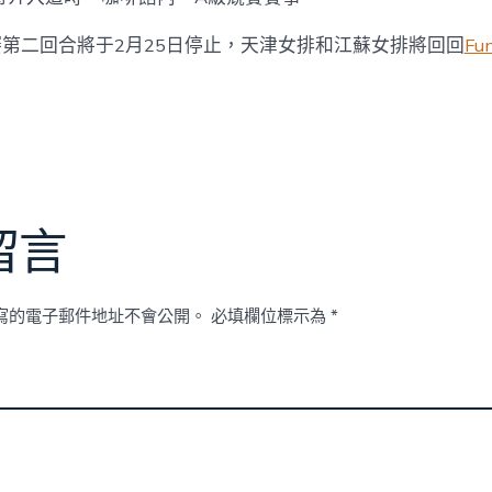
賽第二回合將于2月25日停止，天津女排和江蘇女排將回回
F
留言
寫的電子郵件地址不會公開。
必填欄位標示為
*