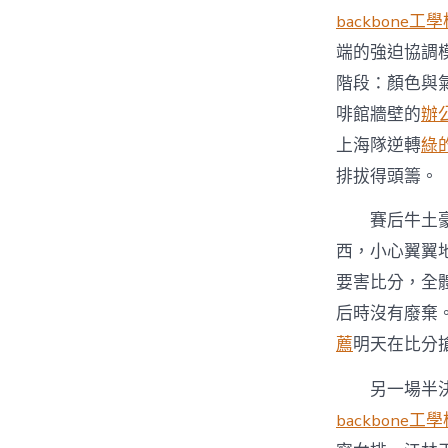
backbone工
端的強迫協調
階段：顏色與
啡館牆壁的
辦
上海隊逆轉
綠
排拔得頭籌。
賽后牛土
西，小心翼翼
要害比分，全
后時沒有廢棄
薦
明天在比分
另一場半
backbone工