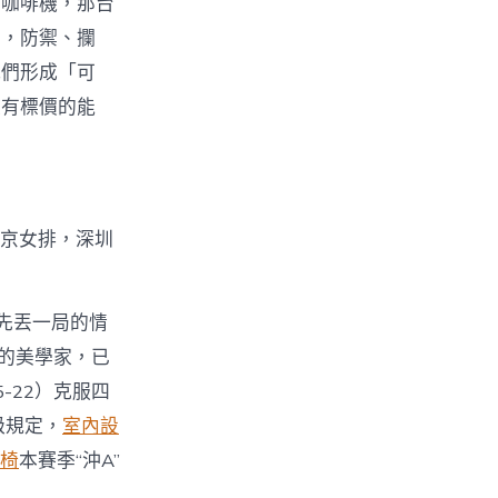
的咖啡機，那台
雙，防禦、攔
我們形成「可
沒有標價的能
不敵北京女排，深圳
先丟一局的情
的美學家，已
5-22）克服四
級規定，
室內設
椅
本賽季“沖A”