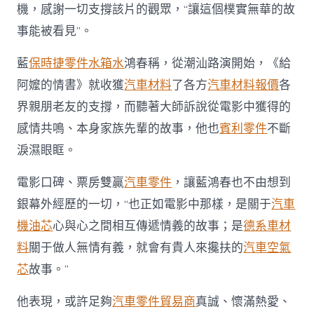
機，感謝一切支撐該片的觀眾，“讓這個樸實無華的故
事能被看見”。
藍
保時捷零件
水箱水
鴻春稱，從潮汕路演開始，《給
阿嬤的情書》就收獲
汽車材料
了各方
汽車材料報價
各
界親朋老友的支撐，而聽著大師訴說從電影中獲得的
感情共鳴、本身家族先輩的故事，他也
賓利零件
不斷
淚濕眼眶。
電影口碑、票房雙贏
汽車零件
，讓藍鴻春也不由想到
銀幕外經歷的一切，“也正如電影中那樣，是關于
汽車
機油芯
心與心之間相互傳遞情義的故事；是
德系車材
料
關于做人無情有義，就會有貴人來攙扶的
汽車空氣
芯
故事。”
他表現，或許足夠
汽車零件貿易商
真誠、懷滿熱愛、