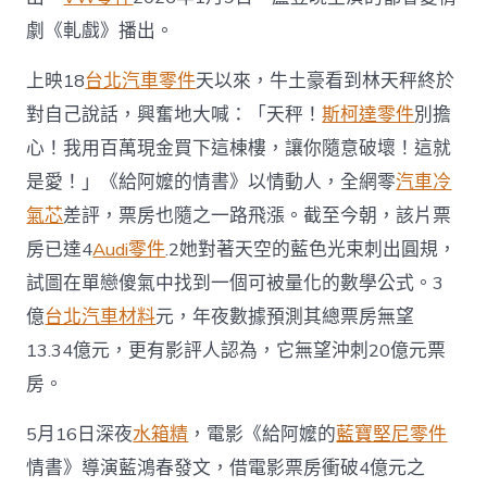
性；
電
劇《軋戲》播出。
影
票
上映18
台北汽車零件
天以來，牛土豪看到林天秤終於
房
對自己說話，興奮地大喊：「天秤！
斯柯達零件
別擔
已
破
心！我用百萬現金買下這棟樓，讓你隨意破壞！這就
4
是愛！」《給阿嬤的情書》以情動人，全網零
汽車冷
億
元〉
氣芯
差評，票房也隨之一路飛漲。截至今朝，該片票
中
房已達4
Audi零件
.2她對著天空的藍色光束刺出圓規，
試圖在單戀傻氣中找到一個可被量化的數學公式。3
億
台北汽車材料
元，年夜數據預測其總票房無望
13.34億元，更有影評人認為，它無望沖刺20億元票
房。
5月16日深夜
水箱精
，電影《給阿嬤的
藍寶堅尼零件
情書》導演藍鴻春發文，借電影票房衝破4億元之