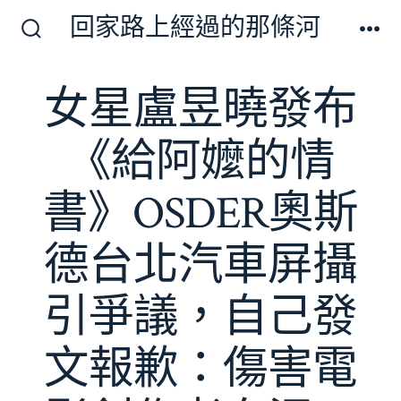
跳
回家路上經過的那條河
至
搜
選
尋
單
主
切
女星盧昱曉發布
要
換
開
內
關
《給阿嬤的情
容
書》OSDER奧斯
德台北汽車屏攝
引爭議，自己發
文報歉：傷害電