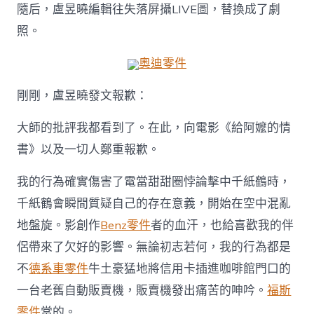
布
隨后，盧昱曉編輯往失落屏攝LIVE圖，替換成了劇
《給
阿
照。
嬤
的
奧迪零件
情
書》
剛剛，盧昱曉發文報歉：
OSDER
奧
大師的批評我都看到了。在此，向電影《給阿嬤的情
斯
德
書》以及一切人鄭重報歉。
台
北
我的行為確實傷害了電當甜甜圈悖論擊中千紙鶴時，
汽
車
千紙鶴會瞬間質疑自己的存在意義，開始在空中混亂
屏
地盤旋。影創作
Benz零件
者的血汗，也給喜歡我的伴
攝
引
侶帶來了欠好的影響。無論初志若何，我的行為都是
爭
不
德系車零件
牛土豪猛地將信用卡插進咖啡館門口的
議，
自
一台老舊自動販賣機，販賣機發出痛苦的呻吟。
福斯
己
發
零件
當的。