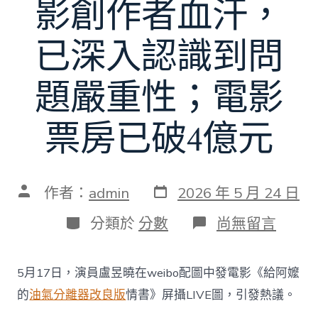
影創作者血汗，
已深入認識到問
題嚴重性；電影
票房已破4億元
發
文
作者：
admin
2026 年 5 月 24 日
表
章
日
作
分
在
分類於
分數
尚無留言
期
者
類
〈女
星
盧
5月17日，演員盧昱曉在weibo配圖中發電影《給阿嬤
昱
曉
的
油氣分離器改良版
情書》屏攝LIVE圖，引發熱議。
發