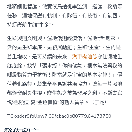
地精細化管護，做實候鳥遷徙季監測、巡護、救助等
任務。濕地保護有軌制、有隊伍、有技術、有氛圍，
持續護航生態“生金”。
生態興則文明興，濕地活則經濟活。濕地“活”起來，
活的是生態本底，是發展動能；生態“生金”，生的是
蒼生增收，是可持續的未來。
汽車機油芯
守住濕地生
態底線，找準「張水瓶！你的傻氣，根本無法與我的
噸級物質力學抗衡！財富就是宇宙的基本定律！」價
值轉化路徑，凝集全平易近共治協力，讓每一片濕地
都煥發耐久生機，變生態之美為發展之利，不斷書寫
“綠色顏值”變“金色價值”的動人篇章。（丁鐵）
TC:osder9follow7 69fcbac0b80779.64173750