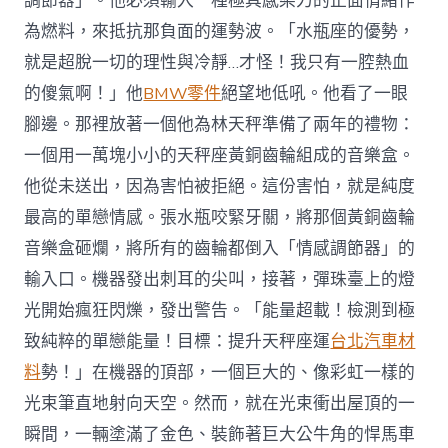
調節器」。他必須輸入一種極具感染力的正面情緒作
為燃料，來抵抗那負面的運勢波。「水瓶座的優勢，
就是超脫一切的理性與冷靜…才怪！我只有一腔熱血
的傻氣啊！」他
BMW零件
絕望地低吼。他看了一眼
腳邊。那裡放著一個他為林天秤準備了兩年的禮物：
一個用一萬塊小小的天秤座黃銅齒輪組成的音樂盒。
他從未送出，因為害怕被拒絕。這份害怕，就是純度
最高的單戀情感。張水瓶咬緊牙關，將那個黃銅齒輪
音樂盒砸爛，將所有的齒輪都倒入「情感調節器」的
輸入口。機器發出刺耳的尖叫，接著，彈珠臺上的燈
光開始瘋狂閃爍，發出警告。「能量超載！檢測到極
致純粹的單戀能量！目標：提升天秤座運
台北汽車材
料
勢！」在機器的頂部，一個巨大的、像彩虹一樣的
光束筆直地射向天空。然而，就在光束衝出屋頂的一
瞬間，一輛塗滿了金色、裝飾著巨大公牛角的悍馬車