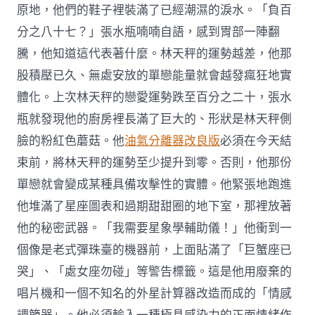
原地，他們的鞋子裡裝滿了已經潮濕的淚水。「負百
分之八十七？」張水瓶喃喃自語，感到胃部一陣翻
騰，他知道這代表著什麼。林天秤的運勢越差，他那
股積壓已久、無處安放的單戀能量就會越發瘋狂地實
體化。上次林天秤的戀愛運勢跌至百分之二十，張水
瓶就發現他的廚房裡長滿了巨大的、形狀是林天秤側
臉的粉紅色蘑菇。他
油氣分離器改良版
必須在今天結
束前，將林天秤的運勢至少提升到零。否則，他那份
單戀就會變成某種具備攻擊性的實體。他緊張地跑進
他堆滿了星座圖表和過期甜甜圈的地下室，那裡放著
他的秘密武器。「我需要星象學輔助儀！」他衝到一
個像是老式彈珠臺的機器前，上面貼滿了「巨蟹座已
哭」、「處女座勿碰」等警告標籤。這是他用廢棄的
唱片機和一個不知名的外星計算器改造而成的「情感