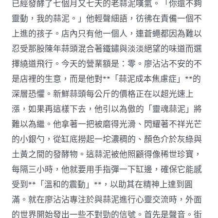
已經發酵了七個月又七天的老蒜泥嘆氣。「你還不夠
靈動，我的蒜泥。」他輕聲細語，彷彿在責備一個不
上進的孩子。店內只有他一個人，連蒼蠅都因為難以
忍受那股陳年蒜頭混合著鐵鏽與淡淡絕望的味道而選
擇繞道飛行。今天的營業額是：零。廖沾沾不安的不
是店裡的生意，而是他對**「蒜泥成本焦慮症」**的
深層恐懼。新鮮蒜頭每公斤的價格正在以超光速上
漲，如果再這樣下去，他引以為傲的「靈魂蒜泥」將
難以為繼。他拿著一把被磨得光滑、閃耀著不祥光芒
的小銀勺，從缸底撈起一坨濃稠的、顏色介於灰綠與
土黃之間的發酵物。這蒜泥被他照顧得像稀世珍寶，
每隔三小時，他就要用手指彈一下缸邊，確保它能感
受到**「溫和的震動」**，以助其在精神上達到圓
滿。就在廖沾沾專注於與蒜泥進行心靈交流時，外面
的世界開始發出一些不對勁的信號。首先是聲音。街