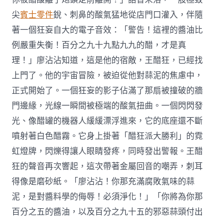
尖
賓士零件
銳、刺鼻的酸氣猛地從店門口灌入，伴隨
著一個狂妄自大的電子音效：「警告！這裡的醬油比
例嚴重失衡！百分之九十九點九九的醋，才是真
理！」廖沾沾知道，這是他的宿敵，王醋狂，已經找
上門了。他的宇宙冒險，被迫從他對蒜泥的焦慮中，
正式開始了。一個狂妄的影子佔滿了那扇被撞破的牆
門邊緣，光線一瞬間被極端的酸氣扭曲。一個閃閃發
光、像醋罐的機器人緩緩漂浮進來，它的底座還不斷
噴射著白色醋霧。它身上掛著「醋狂派大勝利」的霓
虹燈牌，閃爍得讓人眼睛發疼，同時發出警報。王醋
狂的聲音再次響起，這次帶著金屬回音的嘲弄，刺耳
得像是磨砂紙。「廖沾沾！你那充滿腐敗氣味的蒜
泥，是對醬料學的侮辱！必須淨化！」「你將為你那
百分之五的醬油，以及百分之九十五的邪惡蒜頭付出