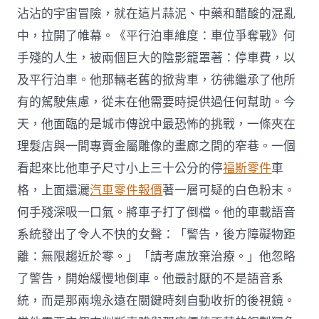
沾沾的宇宙冒險，就在這片蒜泥、中藥和醋酸的混亂
中，拉開了帷幕。《平行泊車維度：車位爭奪戰》何
手殘的人生，被兩個巨大的陰影籠罩著：停車費，以
及平行泊車。他那輛老舊的掀背車，彷彿繼承了他所
有的駕駛焦慮，從未在他需要時提供過任何幫助。今
天，他面臨的是城市傳說中最恐怖的挑戰，一條夾在
理髮店與一間專賣金屬雕像的畫廊之間的窄巷。一個
看起來比他車子尺寸小上三十公分的停
福斯零件
車
格，上面還灑
汽車零件報價
著一層可疑的白色粉末。
何手殘深吸一口氣。將車子打了倒檔。他的車載語音
系統發出了令人不快的女聲：「警告，後方障礙物距
離：無限趨近於零。」「請考慮放棄治療。」他忽略
了警告，開始緩慢地倒車。他最討厭的不是語音系
統，而是那兩塊永遠在關鍵時刻自動收折的後視鏡。