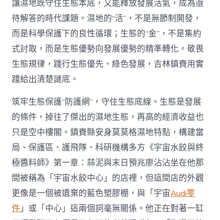
讓濕地既守住生態本底，又能釋放發展活氣，成為亟
待解答的時代課題。濕地的“活”，不是無節制開發，
而是科學保護下的良性循環；生態的“金”，不是集約
式討取，而是生態優勢向發展優勢的精準轉化。敬畏
生態規律，踐行生態優先、綠色發展，吉林鎮賚用實
踐給出清楚謎底。
筑牢生態保護“防護網”，守住生態底線。生態是發展
的條件，掉往了傑出的濕地生態，再高的經濟收益也
只是空中樓閣。鎮賚縣安身莫莫格濕地特點，構建當
局、保護區、護飛隊、科研機構多方《宇宙水餃與終
極醬料師》第一章：蒜泥與末日預兆廖沾沾坐在他那
間被稱為「宇宙水餃中心」的店裡，但這間店的外觀
更像是一個被遺棄的藍色塑膠棚，與「宇宙
Audi零
件
」或「中心」這兩個詞毫無關係。他正在對著一缸