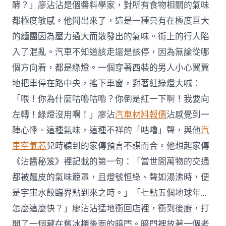
酵？」廖沾沾是個醬料學家，對所有食物相關的氣味
都極度敏感。他聞出來了，這是一種只有在極度巨大
的麵團因為壓力過大而散發出的氣味。街上的行人陷
入了混亂。汽車不知道該走還是該停，因為無論從哪
個方向看，都是綠燈。一個穿著西裝的男人小心翼翼
地把車停在路中央，搖下車窗，對著紅綠燈大喊：
「喂！你為什麼咕嚕咕嚕？你倒是紅一下啊！我要向
左轉！綠燈沒用啊！」廖沾
汽車材料報價
沾感覺到一
陣心悸。這種氣味，這種不祥的「咕嚕」聲，與他
汽
車空氣芯
兒時聽到的家傳預言不謀而合。他想起家傳
《沾醬秘笈》裡記載的第一句：「當世間萬物的交通
都被麵皮的氣味籠罩，且燈號恒綠、聲如湯沸時，便
是宇宙水餃臨界點到來之時。」「七點五個地球年…
怎麼這麼快？」廖沾沾猛地衝回店裡，衝到後廚，打
開了一個藏在舊冰櫃後面的暗門。暗門裡放著一個老