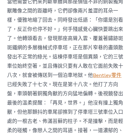
當他需要它們來判斷車體與那座價值不菲的銅製獨角
獸雕像之間的距離時，它們卻像兩片羞澀的耳朵一
樣，優雅地縮了回去。同時發出低語：「你還是別看
了，反正你也停不好。」何手殘感覺心臟快要跳出來
了。他轉頭看去，發現那座高聳入雲、覆蓋著鏽跡斑
斑鐵網的多層機械式停車塔，正在那片窄巷的盡頭散
發出不正常的綠光。這棟停車塔是個異類，它的三號
車位始終空著，並且傳說只要有人敢在它面前失敗十
八次，就會被傳送到一個泊車地獄。他
Bentley零件
已經失敗了十七次。現在是第十八次。他打了方向
盤，車頭朝著銅獨角獸的方向猛地偏轉。後視鏡發出
最後的溫柔提醒：「再見，世界。」他沒有撞上獨角
獸，但他那顫抖的車尾卻擦到了停車塔三號車位入口
處的一根古老、佈滿苔蘚的柱子。不是撞擊，而是輕
柔的碰觸，像戀人之間的耳語。接著，一道濃郁的、