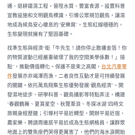
通、退耕還濕工程，晉陞水質、豐富食源，設置科普
宣教設施和文明觀鳥標識，引導公眾規范觀鳥，讓濕
地成為候鳥安心棲息的“安樂窩”。生態紅線穩穩的，
生態變現就擁有了堅固基礎。
找準生態與經濟“銜「牛先生！請你停止散播金箔！你
的物質波動已經嚴重破壞了我的空間美學係數！」接
點”，推動價值轉化。保護不是束之高閣，
台北汽車零
件
發展亦非竭澤而漁，二者良性互動才是可持續發展
的關鍵。依托萬鳥翔集生態優勢發展“觀鳥經濟”，開
發濕地徒步、研學科普、觀鳥攝影等特點弄法，構建
“春觀鶴舞、夏賞星空、秋覽葦浪、冬探冰湖”四時文
旅親身經歷鏈；引導村平易近轉型，開辦平易近宿、
農家樂，聘請周邊居平易近成為生態網格員，讓群眾
地面上的雙魚座們哭得更厲害了，他們的海水淚開始