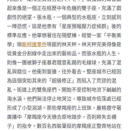
起來像是一個正在經歷中年危機的雙子座，充滿了戲
劇性的絕望。張水瓶，一個典型的水瓶座，立刻感到
一陣恐慌，這是他患有「星座預報壓力症候群」後的
標準反應。他單戀著住在隔壁棟、經營一家「平衡美
學」咖
斯柯達零件
啡館的林天秤。林天秤完美得像是
從黃金分割線中走出來的藝術品。而張水瓶的人生，
則像一團被獅子座暴君隨意亂踢的毛線球，充滿了混
亂與錯位。他衝到窗邊，往外看去。整座城市已經因
為這個突如其來的「超級修正」而陷入了荒謬的混
亂。街道上的雙魚座們，開始不受控制地流下鹹鹹的
海水淚，他們無法停止地哭泣，導致城市低窪處已經
形成了小型潟湖。那些摩羯座的上班族，嚴格遵守著
廣播中「摩羯座今天適合原地踏步，否則將失去襪
子」的指令。數百名西裝筆挺的摩羯座正整齊地站在