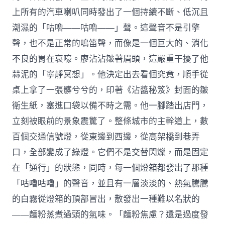
上所有的汽車喇叭同時發出了一個持續不斷、低沉且
潮濕的「咕嚕——咕嚕——」聲。這聲音不是引擎
聲，也不是正常的鳴笛聲，而像是一個巨大的、消化
不良的胃在哀嚎。廖沾沾皺著眉頭，這嚴重干擾了他
蒜泥的「寧靜冥想」。他決定出去看個究竟，順手從
桌上拿了一張髒兮兮的，印著《沾醬秘笈》封面的皺
衛生紙，塞進口袋以備不時之需。他一腳踏出店門，
立刻被眼前的景象震驚了。整條城市的主幹道上，數
百個交通信號燈，從東邊到西邊，從高架橋到巷弄
口，全部變成了綠燈。它們不是交替閃爍，而是固定
在「通行」的狀態，同時，每一個燈箱都發出了那種
「咕嚕咕嚕」的聲音，並且有一層淡淡的、熱氣騰騰
的白霧從燈箱的頂部冒出，散發出一種難以名狀的
——麵粉蒸煮過頭的氣味。「麵粉焦慮？還是過度發