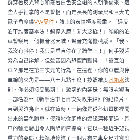
群穿著反光背心和戴著白色安全帽的人朝他衝來。這
些人手裡拿的不是警棍，而是長長的測量尺和巨大的
電子角度儀
VW零件
，臉上的表情極度嚴肅。「違反
泊車維度基本法！斜停入庫！罪大惡極！」領頭的泊
車警察用一個擴音器大喊，聲音充滿機械感。「我、
我沒有斜停！我只是垂直停在了牆壁上！」何手殘趕
緊為自己辯解，但聲音因為恐懼而顫抖。「垂直泊
車？那是在第三次元的行為，在這裡，你的車體與停
車線的夾角是——八十九點七度！按照維度
水箱水
法
則，你必須接受懲罰！」懲罰的內容是：無限次觀看
一部名為**《新手泊車七百次失敗集錦》的紀錄片，
直到哭泣為止。就在這時，一輛像是從科幻電影裡開
出來的黑色跑車，優雅地從網格的邊緣漂移而過。跑
車的輪胎發出令人陶醉的摩擦聲，它以一種近乎蔑視
重力的姿態，精準地停進了一個只有它車身尺寸寬度