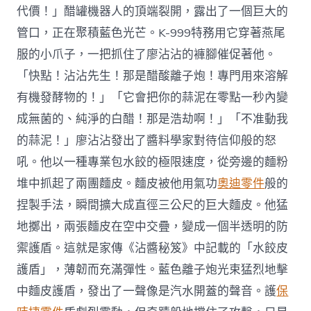
代價！」醋罐機器人的頂端裂開，露出了一個巨大的
管口，正在聚積藍色光芒。K-999特務用它穿著燕尾
服的小爪子，一把抓住了廖沾沾的褲腳催促著他。
「快點！沾沾先生！那是醋酸離子炮！專門用來溶解
有機發酵物的！」「它會把你的蒜泥在零點一秒內變
成無菌的、純淨的白醋！那是浩劫啊！」「不准動我
的蒜泥！」廖沾沾發出了醬料學家對待信仰般的怒
吼。他以一種專業包水餃的極限速度，從旁邊的麵粉
堆中抓起了兩團麵皮。麵皮被他用氣功
奧迪零件
般的
捏製手法，瞬間擴大成直徑三公尺的巨大麵皮。他猛
地擲出，兩張麵皮在空中交疊，變成一個半透明的防
禦護盾。這就是家傳《沾醬秘笈》中記載的「水餃皮
護盾」，薄韌而充滿彈性。藍色離子炮光束猛烈地擊
中麵皮護盾，發出了一聲像是汽水開蓋的聲音。護
保