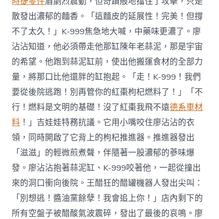
時捷零件
盾劇烈震動，但奇蹟般地擋住了攻擊，只是
散發出濃郁的麵香。「這麵皮的延展性！完美！但撐
不了太久！」K-999焦急地大喊，中藥味更濃了。廖
沾沾知道，他必須帶走他那缸陳年老蒜泥，那是宇宙
的希望。他跑到蒜泥缸前，使出他搬運食材的全部力
量，將那口比他還胖的缸抱起。「走！K-999！我們
要從後院逃跑！別再管你的紅棗枸杞燃料了！」「不
行！燃料是文明的基礎！沒了紅棗我飛不遠
德系車材
料
！」吉娃娃特務抗議。它用小嘴咬住廖沾沾的衣
領，同時開啟了它背上的枸杞推進器。推進器發出
「滋滋」的輕微煎煮聲，伴隨著一股濃郁的蔘味爆
發。廖沾沾抱著蒜泥缸、K-999咬著他，一起從撞出
來的洞口衝向後院。王醋狂的醋罐機器人發出尖叫：
「別想逃！醬油黨餘孽！我會追上你！」店內剩下的
所有空盤子被醋酸氣波震碎，發出了最後的哀鳴。廖