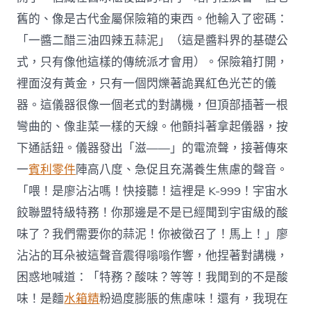
舊的、像是古代金屬保險箱的東西。他輸入了密碼：
「一醬二醋三油四辣五蒜泥」（這是醬料界的基礎公
式，只有像他這樣的傳統派才會用）。保險箱打開，
裡面沒有黃金，只有一個閃爍著詭異紅色光芒的儀
器。這儀器很像一個老式的對講機，但頂部插著一根
彎曲的、像韭菜一樣的天線。他顫抖著拿起儀器，按
下通話鈕。儀器發出「滋——」的電流聲，接著傳來
一
賓利零件
陣高八度、急促且充滿養生焦慮的聲音。
「喂！是廖沾沾嗎！快接聽！這裡是 K-999！宇宙水
餃聯盟特級特務！你那邊是不是已經聞到宇宙級的酸
味了？我們需要你的蒜泥！你被徵召了！馬上！」廖
沾沾的耳朵被這聲音震得嗡嗡作響，他捏著對講機，
困惑地喊道：「特務？酸味？等等！我聞到的不是酸
味！是麵
水箱精
粉過度膨脹的焦慮味！還有，我現在