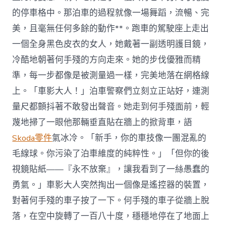
的停車格中。那泊車的過程就像一場舞蹈，流暢、完
美，且毫無任何多餘的動作**。跑車的駕駛座上走出
一個全身黑色皮衣的女人，她戴著一副透明護目鏡，
冷酷地朝著何手殘的方向走來。她的步伐優雅而精
準，每一步都像是被測量過一樣，完美地落在網格線
上。「車影大人！」泊車警察們立刻立正站好，連測
量尺都顫抖著不敢發出聲音。她走到何手殘面前，輕
蔑地掃了一眼他那輛垂直貼在牆上的掀背車，語
Skoda零件
氣冰冷。「新手，你的車技像一團混亂的
毛線球。你污染了泊車維度的純粹性。」「但你的後
視鏡貼紙——『永不放棄』，讓我看到了一絲愚蠢的
勇氣。」車影大人突然掏出一個像是遙控器的裝置，
對著何手殘的車子按了一下。何手殘的車子從牆上脫
落，在空中旋轉了一百八十度，穩穩地停在了地面上