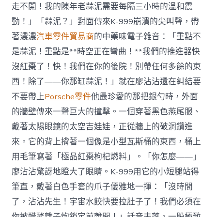
走不開！我的陳年老蒜泥需要每隔三小時的溫和震
動！」「蒜泥？」對面傳來K-999崩潰的尖叫聲，帶
著濃濃
汽車零件貿易商
的中藥味電子雜音：「重點不
是蒜泥！重點是**時空正在彎曲！**我們的推進器快
沒紅棗了！快！我們在你的後院！別帶任何多餘的東
西！除了——你那缸蒜泥！」就在廖沾沾還在糾結要
不要帶上
Porsche零件
他最珍愛的那把銀勺時，外面
的牆壁傳來一聲巨大的撞擊。一個穿著黑色燕尾服、
戴著太陽眼鏡的太空吉娃娃，正從牆上的破洞鑽進
來。它的背上揹著一個像是小型瓦斯桶的東西，桶上
用毛筆寫著「極品紅棗枸杞燃料」。「你怎麼——」
廖沾沾驚訝地瞪大了眼睛。K-999用它的小短腿站得
筆直，戴著白色手套的爪子優雅地一揮：「沒時間
了，沾沾先生！宇宙水餃快要拉肚子了！我們必須在
你被醋酸離子炮鎖定前離開！」話音未落，一股極致