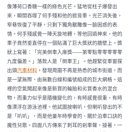
像薄荷口香糖一樣的綠色光芒。猛地從柱子爆發出
來，瞬間吞噬了何手殘和他的掀背車。光芒消失後，
窄巷恢復了平靜，只剩下獨角獸雕像一臉困惑的表
情。何手殘感覺一陣天旋地轉，等他回過神來，他的
車子竟然垂直停在一個貼滿了巨大獎狀的牆壁上。獎
狀上寫著：「完美倒車入庫獎——第零點零零零零零
九度偏差。」落款人是「倒車王」。他趕緊從車窗探
出頭
汽車材料
，發現周圍不再是熟悉的城市街道，而
是一望無際、由無數白線和編號組成的巨大網格。這
裡的空氣聞起來像是新買的輪胎和劣質香水的混合
物，而重力似乎是隨機變化的，有時感覺很重，有時
像漂浮在游泳池裡。他試圖按喇叭，但喇叭發出的不
是「叭叭」，而是他童年時學會的、關於泊車口訣的
魔性兒歌。四面八方傳來了刺耳的剎車聲，接著，一