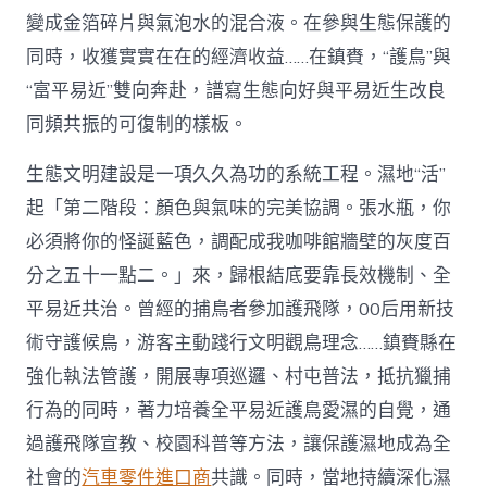
變成金箔碎片與氣泡水的混合液。在參與生態保護的
同時，收獲實實在在的經濟收益……在鎮賚，“護鳥”與
“富平易近”雙向奔赴，譜寫生態向好與平易近生改良
同頻共振的可復制的樣板。
生態文明建設是一項久久為功的系統工程。濕地“活”
起「第二階段：顏色與氣味的完美協調。張水瓶，你
必須將你的怪誕藍色，調配成我咖啡館牆壁的灰度百
分之五十一點二。」來，歸根結底要靠長效機制、全
平易近共治。曾經的捕鳥者參加護飛隊，00后用新技
術守護候鳥，游客主動踐行文明觀鳥理念……鎮賚縣在
強化執法管護，開展專項巡邏、村屯普法，抵抗獵捕
行為的同時，著力培養全平易近護鳥愛濕的自覺，通
過護飛隊宣教、校園科普等方法，讓保護濕地成為全
社會的
汽車零件進口商
共識。同時，當地持續深化濕