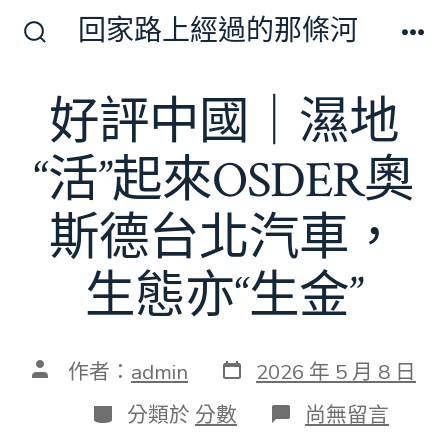
跳
回家路上經過的那條河
至
搜
選
尋
單
主
切
好評中國｜濕地
要
換
開
內
關
“活”起來OSDER奧
容
斯德台北汽車，
生態亦“生金”
發
文
作者：
admin
2026 年 5 月 8 日
表
章
日
作
分
在
分類於
分數
尚無留言
期
者
類
〈好