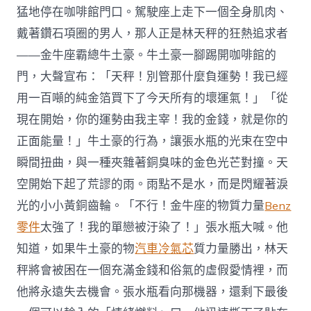
猛地停在咖啡館門口。駕駛座上走下一個全身肌肉、
戴著鑽石項圈的男人，那人正是林天秤的狂熱追求者
——金牛座霸總牛土豪。牛土豪一腳踢開咖啡館的
門，大聲宣布：「天秤！別管那什麼負運勢！我已經
用一百噸的純金箔買下了今天所有的壞運氣！」「從
現在開始，你的運勢由我主宰！我的金錢，就是你的
正面能量！」牛土豪的行為，讓張水瓶的光束在空中
瞬間扭曲，與一種夾雜著銅臭味的金色光芒對撞。天
空開始下起了荒謬的雨。雨點不是水，而是閃耀著淚
光的小小黃銅齒輪。「不行！金牛座的物質力量
Benz
零件
太強了！我的單戀被汙染了！」張水瓶大喊。他
知道，如果牛土豪的物
汽車冷氣芯
質力量勝出，林天
秤將會被困在一個充滿金錢和俗氣的虛假愛情裡，而
他將永遠失去機會。張水瓶看向那機器，還剩下最後