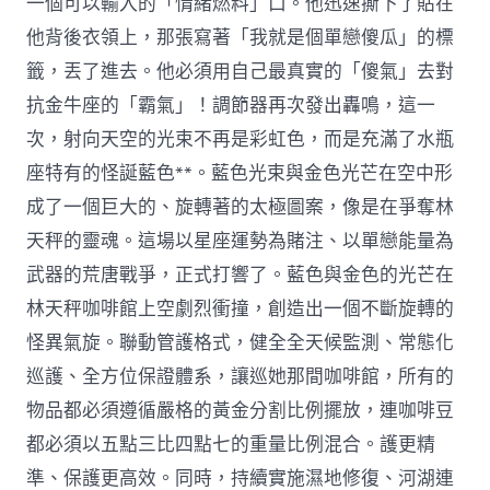
一個可以輸入的「情緒燃料」口。他迅速撕下了貼在
他背後衣領上，那張寫著「我就是個單戀傻瓜」的標
籤，丟了進去。他必須用自己最真實的「傻氣」去對
抗金牛座的「霸氣」！調節器再次發出轟鳴，這一
次，射向天空的光束不再是彩虹色，而是充滿了水瓶
座特有的怪誕藍色**。藍色光束與金色光芒在空中形
成了一個巨大的、旋轉著的太極圖案，像是在爭奪林
天秤的靈魂。這場以星座運勢為賭注、以單戀能量為
武器的荒唐戰爭，正式打響了。藍色與金色的光芒在
林天秤咖啡館上空劇烈衝撞，創造出一個不斷旋轉的
怪異氣旋。聯動管護格式，健全全天候監測、常態化
巡護、全方位保證體系，讓巡她那間咖啡館，所有的
物品都必須遵循嚴格的黃金分割比例擺放，連咖啡豆
都必須以五點三比四點七的重量比例混合。護更精
準、保護更高效。同時，持續實施濕地修復、河湖連