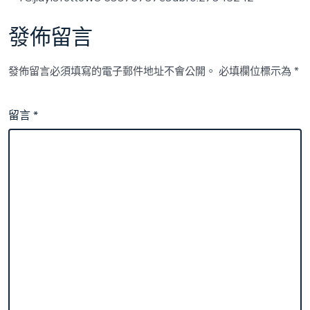
意
豪
發佈留言
宅
設
計
發佈留言必須填寫的電子郵件地址不會公開。
必填欄位標示為
*
流
動
中
留言
*
國”
平
易
近
生
溫
度〉
中