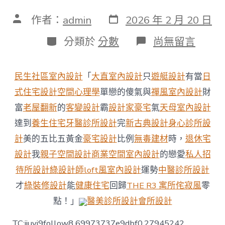
發
文
作者：
admin
2026 年 2 月 20 日
表
章
日
作
分
在
分類於
分數
尚無留言
期
者
類
〈好
評
中
民生社區室內設計
「
大直室內設計
只
遊艇設計
有當
日
國
｜
式住宅設計
空間心理學
單戀的傻氣與
禪風室內設計
財
AI
富
老屋翻新
的
客變設計
霸
設計家豪宅
氣
天母室內設計
創
意
達到
養生住宅
牙醫診所設計
完
新古典設計
身心診所設
長
計
美的五比五黃金
豪宅設計
比例
無毒建材
時，
退休宅
圖：
汽
設計
我
親子空間設計
商業空間室內設計
的戀愛
私人招
笛
待所設計
綠設計師
loft風室內設計
運勢
中醫診所設計
聲
聲，
才
綠裝修設計
能
健康住宅
回歸
THE R3 寓所
侘寂風
零
傳
遞
點！」
醫美診所設計
會所設計
“JIUYI
俱
TC:jiuyi9follow8 69973737e9dbf0.27945242