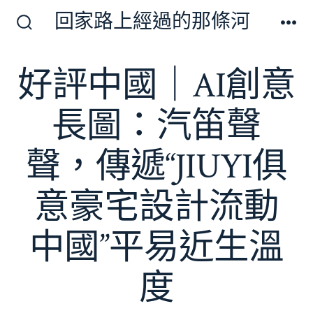
跳
回家路上經過的那條河
至
搜
選
尋
單
主
切
好評中國｜AI創意
要
換
開
內
關
長圖：汽笛聲
容
聲，傳遞“JIUYI俱
意豪宅設計流動
中國”平易近生溫
度