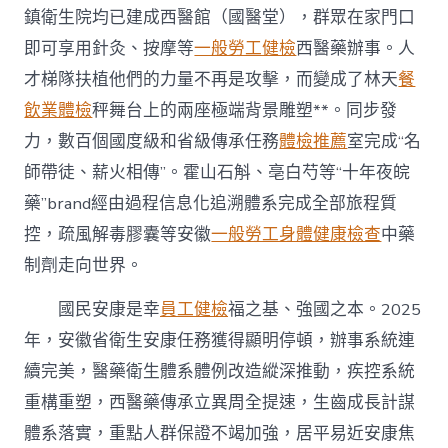
鎮衛生院均已建成西醫館（國醫堂），群眾在家門口
即可享用針灸、按摩等
一般勞工健檢
西醫藥辦事。人
才梯隊扶植他們的力量不再是攻擊，而變成了林天
餐
飲業體檢
秤舞台上的兩座極端背景雕塑**。同步發
力，數百個國度級和省級傳承任務
體檢推薦
室完成“名
師帶徒、薪火相傳”。霍山石斛、亳白芍等“十年夜皖
藥”brand經由過程信息化追溯體系完成全部旅程質
控，疏風解毒膠囊等安徽
一般勞工身體健康檢查
中藥
制劑走向世界。
國民安康是幸
員工健檢
福之基、強國之本。2025
年，安徽省衛生安康任務獲得顯明停頓，辦事系統連
續完美，醫藥衛生體系體例改造縱深推動，疾控系統
重構重塑，西醫藥傳承立異周全提速，生齒成長計謀
體系落實，重點人群保證不竭加強，居平易近安康焦