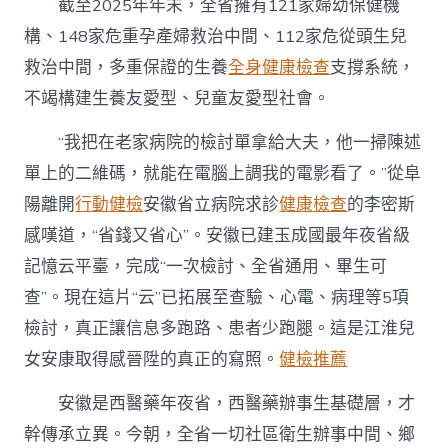
截至2025年年末，全省擁有121家婦幼保健機
構、148家危重孕產婦救治中間、112家危從頭生兒
救治中間，多重保證的生養
全身健康檢查
支撐系統，
不竭構建生養友愛型、兒童友愛型社會。
“我把在老家病院的檢討單拿給大夫，他一掃陳述
單上的二維碼，就能在電腦上調我的電影看了。”從阜
陽離開
行動健檢
安徽省立病院求診
健康檢查
的李密斯
感嘆道，“省錢又省心”。安徽已建玉成國最年夜省級
記憶云平臺，完成“一次檢討、全省通用、畢生可
查”。現在這片“云”已拓展至查驗、心電、病理等5項
檢討，真正讓信息多跑路、患者少跑腿。這是江淮兒
女安康取得感晉陞的真正的寫照。
健檢推薦
安徽是西醫藥年夜省，西醫藥辦事生基礎層，才
幹傳承立異。今朝，全省一切社區衛生辦事中間、鄉