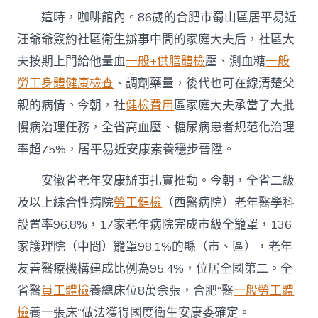
這時，咖啡館內。86歲的合肥市蜀山區居平易近
汪爺爺簽約社區衛生辦事中間的家庭大夫后，社區大
夫按期上門給他量血
一般+供膳體檢
壓、測血糖
一般
勞工身體健康檢查
、調劑藥量，後代也可在線清楚父
親的病情。今朝，社
健檢費用
區家庭大夫承當了大批
慢病治理任務，全省高血壓、糖尿病患者規范化治理
率超75%，居平易近安康素養穩步晉陞。
安徽省老年安康辦事扎實推動。今朝，全省二級
及以上綜合性病院
勞工健檢
（西醫病院）老年醫學科
設置率96.8%，17家老年病院完成市級全籠罩，136
家護理院（中間）籠罩98.1%的縣（市、區），老年
友善醫療機構建成比例為95.4%，位居全國第二。全
省醫
員工體檢
養總床位8萬余張，合肥“醫
一般勞工體
檢
養一張床”做法獲得國度衛生安康委確定。