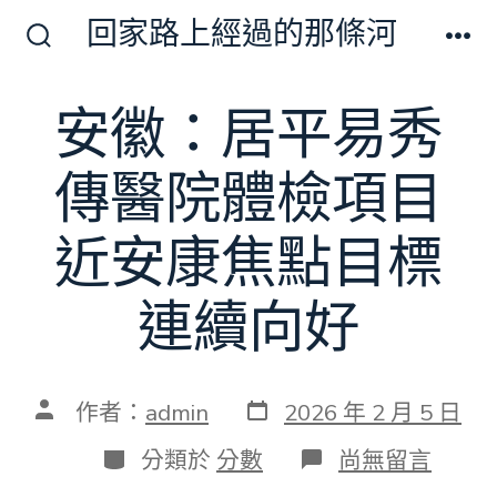
跳
回家路上經過的那條河
至
搜
選
尋
單
主
切
安徽：居平易秀
要
換
開
內
關
傳醫院體檢項目
容
近安康焦點目標
連續向好
發
文
作者：
admin
2026 年 2 月 5 日
表
章
日
作
分
在
分類於
分數
尚無留言
期
者
類
〈安