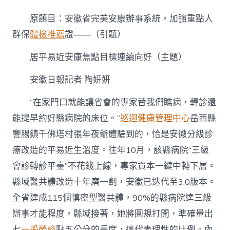
徽：
居
原題目：安徽省完美安康辦事系統，加強重點人
平
易
群保
體檢推薦
證——（引題）
秀
傳
居平易近安康焦點目標連續向好（主題）
醫
院
安徽日報記者 陶妍妍
體
檢
“在家門口就能讓省會的專家替我們瞧病，轉診還
項
目
能提早約好縣病院的床位。”
巡迴健康管理中心
岳西縣
近
響腸鎮千佛塔村張年夜爺體驗到的，恰是安徽分級診
安
康
療改造的平易近生溫度。往年10月，該縣病院“三級
焦
點
會診轉診平臺”不花錢上線，專家資本一鍵中轉下層。
目
縣域醫共體改造十年磨一劍，安徽已迭代至3.0版本。
標
連
全省建成115個慎密型醫共體，90%的縣病院達三級
續
辦事才能程度，縣域接著，她將圓規打開，準確量出
向
好〉
七
一般勞檢
點五公分的長度，這代表理性的比例。內