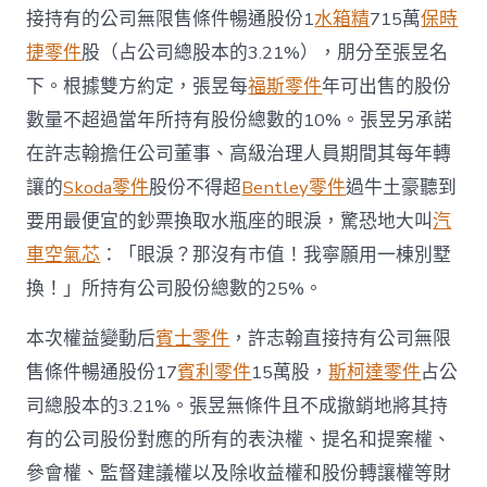
億
接持有的公司無限售條件暢通股份1
水箱精
715萬
保時
元，
捷零件
股（占公司總股本的3.21%），朋分至張昱名
男
方
下。根據雙方約定，張昱每
福斯零件
年可出售的股份
年
數量不超過當年所持有股份總數的10%。張昱另承諾
薪
312
在許志翰擔任公司董事、高級治理人員期間其每年轉
萬
讓的
Skoda零件
股份不得超
Bentley零件
過牛土豪聽到
元〉
中
要用最便宜的鈔票換取水瓶座的眼淚，驚恐地大叫
汽
車空氣芯
：「眼淚？那沒有市值！我寧願用一棟別墅
換！」所持有公司股份總數的25%。
本次權益變動后
賓士零件
，許志翰直接持有公司無限
售條件暢通股份17
賓利零件
15萬股，
斯柯達零件
占公
司總股本的3.21%。張昱無條件且不成撤銷地將其持
有的公司股份對應的所有的表決權、提名和提案權、
參會權、監督建議權以及除收益權和股份轉讓權等財