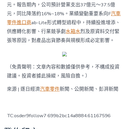
元。報告期內，公司預計營業支出37億元～37.5億
元，同比降落約16%~18%。業績變動重要系向F
汽車
零件進口商
ab-Lite形式轉型過程中，持續投進增添、
供應轉化影響、行業競爭劇
水箱水
烈及原資料交付緊
張等原因，對產品出貨節奏與規模形成必定影響。
（免責聲明：文章內容和數據僅供參考，不構成投資
建議。投資者據此操縱，風險自擔。）
來源 | 逐日經濟
汽車零件
新聞、公開新聞、彭湃新聞
TC:osder9follow7 699b2bc14a8884.61167596