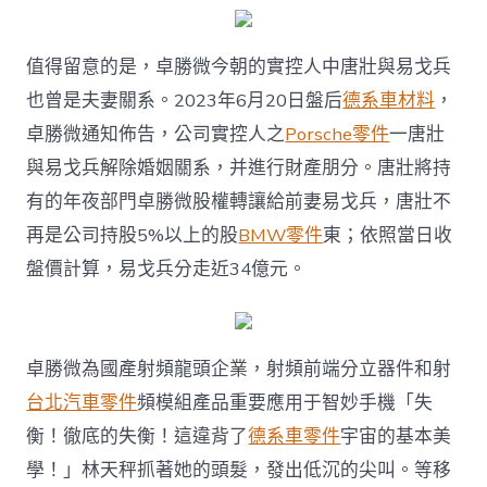
值得留意的是，卓勝微今朝的實控人中唐壯與易戈兵
也曾是夫妻關系。2023年6月20日盤后
德系車材料
，
卓勝微通知佈告，公司實控人之
Porsche零件
一唐壯
與易戈兵解除婚姻關系，并進行財產朋分。唐壯將持
有的年夜部門卓勝微股權轉讓給前妻易戈兵，唐壯不
再是公司持股5%以上的股
BMW零件
東；依照當日收
盤價計算，易戈兵分走近34億元。
卓勝微為國產射頻龍頭企業，射頻前端分立器件和射
台北汽車零件
頻模組產品重要應用于智妙手機「失
衡！徹底的失衡！這違背了
德系車零件
宇宙的基本美
學！」林天秤抓著她的頭髮，發出低沉的尖叫。等移