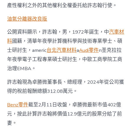
產性權利之外的其他權利全權委托給許志翰行使。
油氣分離器改良版
公開資料顯示，許志翰，男，1972年誕生，中
汽車材
料
國籍，清華年夜學計算機科學與技術專業學士、碩
士研討生，americ
台北汽車材料
a
Audi零件
n圣克拉拉
年夜學電子工程專業碩士研討生，中歐工商學院工商
治理EMBA。
許志翰現為卓勝微董事長、總經理，2024年從公司獲
得的稅前報酬總額312.08萬元。
Benz零件
截至2月11日收盤，卓勝微最新市值402億
元，按此計算許志翰將價值12.9億元的股票分給了前
妻。