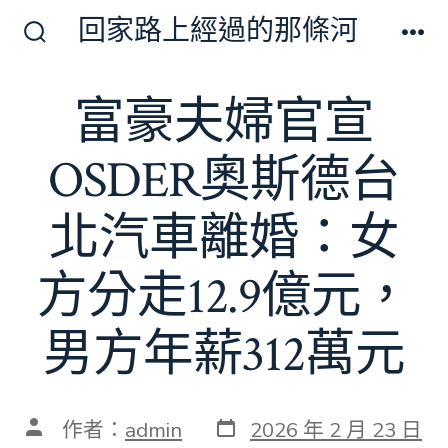
跳
回家路上經過的那條河
至
搜
選
尋
單
主
切
富豪夫婦官宣
要
換
開
內
關
OSDER奧斯德台
容
北汽車離婚：女
方分走12.9億元，
男方年薪312萬元
發
文
作者：
admin
2026 年 2 月 23 日
表
章