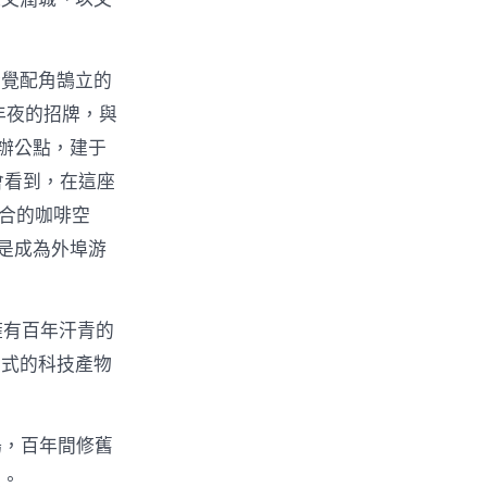
發覺配角鵠立的
年夜的招牌，與
辦公點，建于
里會看到，在這座
聯合的咖啡空
是成為外埠游
擁有百年汗青的
舊式的科技產物
場，百年間修舊
段。