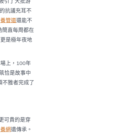
吸引了大批游
的抗議充耳不
包養管道
還能不
動簡直每周都在
，更是極年夜地
上，100年
建筑恰是故事中
領不雅者完成了
更可貴的是穿
包養網
遺傳承。