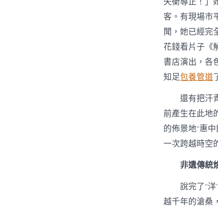
失衡導正！」
客。有現場市
聞，她已經完
花錢看片子《
書店演出，各
知足
包養管道
還有把汗
前產生在此地
的佈景地“惠中
一次跨越時空
非遺傳統
說完了“
越千年的滄桑