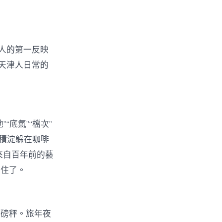
人的第一反映
天津人日常的
底氣”“檔次”
青積淀躲在咖啡
來自百年前的藝
不住了。
子磅秤。旅年夜