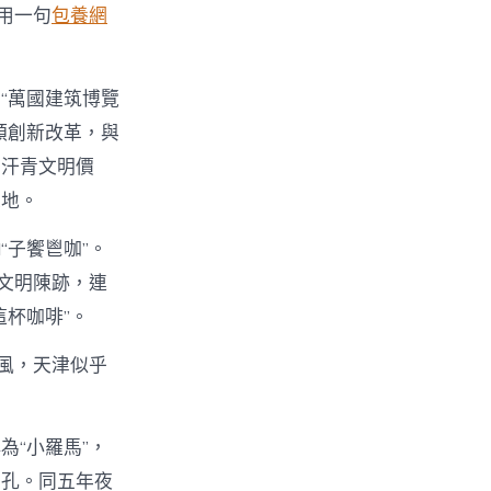
用一句
包養網
“萬國建筑博覽
類創新改革，與
有汗青文明價
之地。
“子饗鬯咖”。
文明陳跡，連
杯咖啡”。
風，天津似乎
為“小羅馬”，
面孔。同五年夜