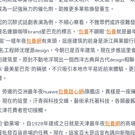
成為一記強無力的催化劑，助推更多業態煥發重生。
起的沉醉式話劇表演為例，不細心察看，不雅眾們或許很難
名連鎖咖啡brand星巴克的標志。“
包養
不顯眼”
包養
就是最
館”一樣年夜
包養網
有來頭，這座建筑的前身是浙江興業銀行
有名工程師沈理源design，今朝已是百年建筑。現在步進這
建筑里，原封不動地浮現出一個西洋古典與古代design相
以“最美星巴克”的稱號，不只吸引本地市平易近前來體驗，更
標。
旁邊的亞洲最年夜huawe
包養甜心網
i旗艦店，異樣是一座
。現在的這里，汗青與科技交織，藝術承托著科技，各類最
天津花費者密切接觸。
“勸業場”，自1928年建成之日就是天津最年夜
包養網
的商
著批發百貨商場的任務。現在，這家百大哥店宣布邁向新階