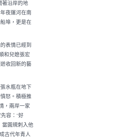
潤著沿岸的地
為年夜運河在南
的船埠，更是在
她的表情已經到
順和兒媳張宏
竭迸收回新的藝
的張水瓶在地下
的憤怒。積極推
情，兩岸一家
宏先容：“好
，當圓規刺入他
n成古代年青人