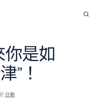
搜
尋
切
換
開
關
來你是如
津”！
於
分數