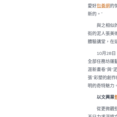
愛好
包養網
的
新的。”
與之相似
街的泥人張美術
體驗講堂，在
10月28
全部任務坊運
涯新畫卷”與“
張”彩塑的創
明的奇特魅力
以文興業
從更微觀
不只力求深挖