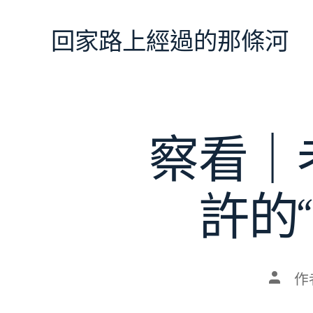
跳
至
回家路上經過的那條河
主
要
內
容
察看｜
許的
文
作
章
作