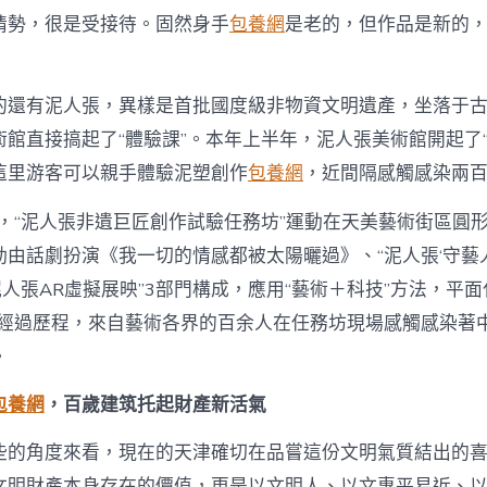
情勢，很是受接待。固然身手
包養網
是老的，但作品是新的
的還有泥人張，異樣是首批國度級非物資文明遺產，坐落于
館直接搞起了“體驗課”。本年上半年，泥人張美術館開起了“
這里游客可以親手體驗泥塑創作
包養網
，近間隔感觸感染兩
日，“泥人張非遺巨匠創作試驗任務坊”運動在天美藝術街區圓形
動由話劇扮演《我一切的情感都被太陽曬過》、“泥人張‘守藝
泥人張AR虛擬展映”3部門構成，應用“藝術＋科技”方法，平面
作經過歷程，來自藝術各界的百余人在任務坊現場感觸感染著
。
包養網
，百歲建筑托起財產新活氣
些的角度來看，現在的天津確切在品嘗這份文明氣質結出的
文明財產本身存在的價值，更是以文明人、以文惠平易近、