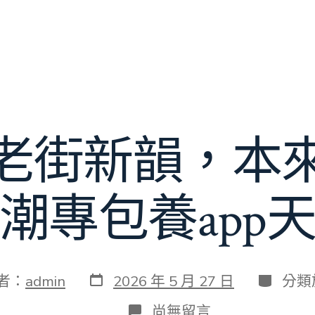
老街新韻，本
“潮專包養app天
發
分
者：
admin
2026 年 5 月 27 日
分類
表
類
日
在
尚無留言