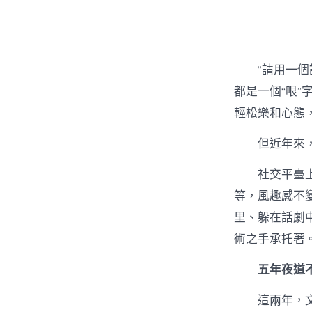
者
“請用一
都是一個“哏
輕松樂和心態
但近年來
社交平臺上
等，風趣感不
里、躲在話劇
術之手承托著
五年夜道
這兩年，