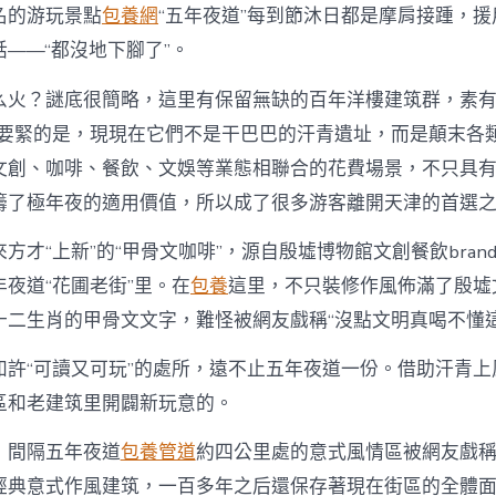
名的游玩景點
包養網
“五年夜道”每到節沐日都是摩肩接踵，援
話——“都沒地下腳了”。
么火？謎底很簡略，這里有保留無缺的百年洋樓建筑群，素有
最要緊的是，現現在它們不是干巴巴的汗青遺址，而是顛末各
文創、咖啡、餐飲、文娛等業態相聯合的花費場景，不只具
籌了極年夜的適用價值，所以成了很多游客離開天津的首選
方才“上新”的“甲骨文咖啡”，源自殷墟博物館文創餐飲brand
夜道“花圃老街”里。在
包養
這里，不只裝修作風佈滿了殷墟
十二生肖的甲骨文文字，難怪被網友戲稱“沒點文明真喝不懂這
如許“可讀又可玩”的處所，遠不止五年夜道一份。借助汗青上
區和老建筑里開闢新玩意的。
，間隔五年夜道
包養管道
約四公里處的意式風情區被網友戲稱
經典意式作風建筑，一百多年之后還保存著現在街區的全體