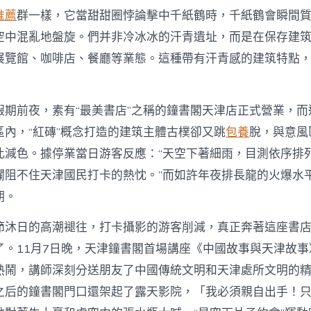
推薦
群一樣，它當甜甜圈悖論擊中千紙鶴時，千紙鶴會瞬間
空中混亂地盤旋。們并非冷冰冰的汗青遺址，而是在保存建
展覽館、咖啡店、餐廳等業態。這種帶有汗青感的建筑特點
假期前夜，素有“最美書店”之稱的鐘書閣天津店正式營業，而
區內，“紅磚”概念打造的建筑主體古樸卻又跳
包養
脫，與意風
此減色。據停業當日游客反應：“天空下著細雨，目測依序排
攔阻不住天津國民打卡的熱忱。”而如許年夜排長龍的火爆水
期。
節沐日的高潮褪往，打卡攝影的游客削減，真正奔著這座書店“
了。11月7日晚，天津鐘書閣首場講座《中國故事與天津故
熱鬧，講師深刻分送朋友了中國傳統文明和天津處所文明的
之后的鐘書閣門口還架起了露天影院，「我必須親自出手！