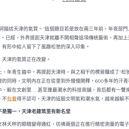
期
〈察
看
｜
老
街
個詞描述天津的氣質。”這個題目若是放在兩三年前，年夜部門
新
韻，
”字。已經，外界提起天津就離不開相聲這項傳統藝術，再加上
本
，有形中給人留下了風趣松弛的深入印象。
來
你
，天津的氣質正在改變。
是
如
、年青生齒中，再提起天津時，與之相干的標簽釀成了“松弛”“
許
的
變的同時，文明內在正在從里到外慢慢開釋，600多年的汗
“潮
專
中、躲在文創里……甚至連最潮水的科技商舖，背后都有一雙
包
。不
包養
得不認可，天津的這股文明氣和潮水氣，越來越躲
養
app
不是獨一，天津老建筑里有新名堂
天
津”！〉
中
文林天秤的眼睛變得通紅，彷彿兩個正在進行精密測量的電