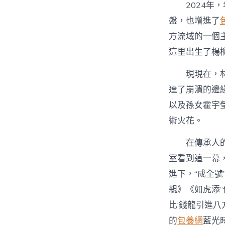
2024
盤，也增進了
方流域的一個
這里出生了楊
現現在，
達了崩潰的邊
以及孫女霍宇
術火花。
在傳承人
室看到這一幕
進下，“成全
親》《如虎添“
比‘錢龍引進
的
包養網
藍光