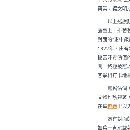
興業，讓文明
以上述說
露臺上，掛著著
對面的“惠中飯
1922年，由
極富汗青價值的
間，終極被冠
客爭相打卡地
無獨佔偶，
文物維護建筑
在這
包養
里與
還有對面的
如舊一直承載