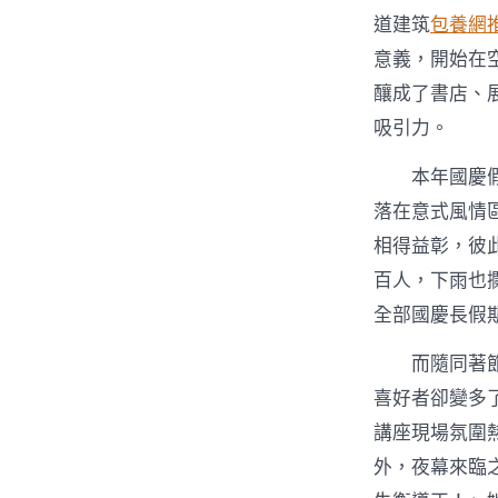
道建筑
包養網
意義，開始在
釀成了書店、
吸引力。
本年國慶
落在意式風情
相得益彰，彼
百人，下雨也
全部國慶長假
而隨同著
喜好者卻變多
講座現場氛圍
外，夜幕來臨