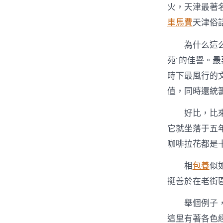
火，天津最著
車馬費
天津俗
為什么這
苑”的佳譽。
時下最風行的
值，同時還統
好比，比來
它就坐落于五年
咖啡拉花都是
相
包養
似
挺善於在老街
舉個例子
這里有著各色