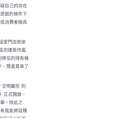
質疑自己的存在
筑原貌的條件下
，抵消費者極具
這家門店就坐
區的建筑作風
列隊伍的得有幾
平，簡直貫串了
文明屬性”的
事》正式開啟，
精華。除此之
只有我能將這種