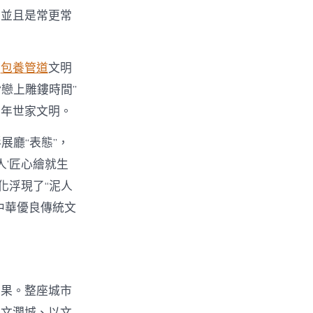
，並且是常更常
古
包養管道
文明
戀上雕鏤時間”
百年世家文明。
展廳“表態”，
人’匠心繪就生
化浮現了“泥人
中華優良傳統文
喜果。整座城市
以文潤城、以文