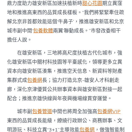
鼎力度助力雄安新區加速扶植新時
甜心花園
期立異窪
地和推進高東西的品質成長樣板。“我們將緊緊牽住疏
解北京非首都效能這個‘牛鼻子’，推進雄安新區和北京
城市副中間‘
包養軟體
兩翼’聯動成長。”市發改委相干
擔任人說。
在雄安新區，三地將高尺度扶植古代化城市，強
化雄安新區中關村科技園等平臺感化，領導更多立異
資本向雄安新區湊集，推進空天信息、新資料等財產
集群式成
包養網
長；協力打造北京-雄安人才科創走
廊，深化京津優質公共辦事資本與雄安新區對接一起
配合；推進京雄快線與年夜興機場線貫穿運營。
城市副
包養管道
中間也將周全加強高
包養網VIP
東西的品質成長能級，繚繞行政辦公、商務辦事、文
明游玩、科技立異“3+1”主導效能
包養網
，做強智能制