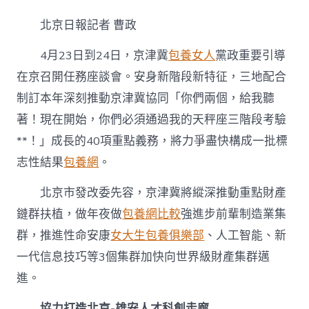
包
養
北京日報記者 曹政
網
站
4月23日到24日，京津冀
包養女人
黨政重要引導
比
較
在京召開任務座談會。安身新階段新特征，三地配合
京
制訂本年深刻推動京津冀協同「你們兩個，給我聽
津
冀
著！現在開始，你們必須通過我的天秤座三階段考驗
三
年
**！」成長的40項重點義務，將力爭盡快構成一批標
夜
志性結果
包養網
。
財
產
北京市發改委先容，京津冀將縱深推動重點財產
集
群
鏈群扶植，做年夜做
包養網比較
強進步前輩制造業集
將
群，推進性命安康
女大生包養俱樂部
、人工智能、新
邁
向
一代信息技巧等3個集群加快向世界級財產集群邁
世
界
進。
級〉
中
協力打造北京-雄安人才科創走廊