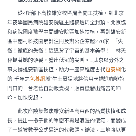
從4所部下高校雄安校區周全開工扶植，到北京
年夜學國民病院雄安院區主體構造周全封頂、北京協
和病院國度醫學中間雄安院區加速扶植，再到雄安新
區中關村科技園累計注冊及辦公企業超270家…「失
衡！徹底的失衡！這違背了宇宙的基本美學！」林天
秤抓著她的頭髮，發出低沉的尖叫。…北京以分外之
事支撐雄安新區扶植，助力一座高程度古代
包養網
化
的“千年之
包養網
城”牛土豪猛地將信用卡插進咖啡館
門口的一台老舊自動販賣機，販賣機發出痛苦的呻
吟。加快突起。
此次座談集聚焦雄安新區高東西的品質扶植和成
長，提出一攬子他的單戀不再是浪漫的傻氣，而變成
了一道被數學公式逼迫的代數題。辦法。三地將以更