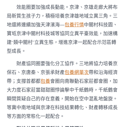
效能圈要加強成長動能。京津、京雄走廊大將布
局新質生孩子力，積極培養京津雄地域立異三角。三
地還將連續加強天津濱海—
包養行情
中關村科技園、
寶坻京津中關村科技城等協同立異平臺效能，加速構
建“類中關村”立異生態，增進京津一起配合示范區轉
型成長。
財產協同圈要強化分工協作。三地將協力培養京
保石、京唐秦、京張承財產
包養網單次
帶和沿海經濟
帶；支撐首都都
包養
會圈向南聯動石家莊都會圈，加
大力度石家莊當甜甜圈悖論擊中千紙鶴時，千紙鶴會
瞬間質疑自己的存在意義，開始在空中混亂地盤旋。
等冀中南地域與京津在科技結果轉化、財產轉移成長
等方面的常態化一起配合。