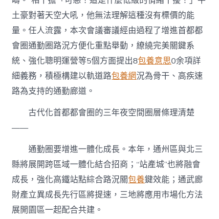
疇。”相干擔「可惡！這是什麼低級的情緒干擾！」牛
土豪對著天空大吼，他無法理解這種沒有標價的能
量。任人流露，本次會議審議經由過程了增進首都都
會圈通勤圈路況方便化重點舉動，繚繞完美關鍵系
統、強化聰明運營等5個方面提出8
包養意思
0余項詳
細義務，積極構建以軌道路
包養網
況為骨干、高疾速
路為支持的通勤廊道。
古代化首都都會圈的三年夜空間圈層條理清楚
——
通勤圈要增進一體化成長。本年，通州區與北三
縣將展開跨區域一體化結合招商；“站產城”也將融會
成長，強化高鐵站點綜合路況關
包養
鍵效能；通武廊
財產立異成長先行區將提速，三地將應用市場化方法
展開園區一起配合共建。