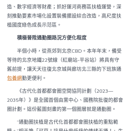
造、數字經濟等財產；抓好運河商務區扶植運營，深
刻推動要素市場化設置裝備擺設綜合改造，高尺度扶
植國度綠色成長示范區。
積極晉陞通勤圈路況方便化程度
半個小時，從燕郊到北京CBD。本年年末，備受
等待的北京地鐵22號線（紅廟站-平谷站）將具有守
舊前提，讓天天往復北京城與廊坊北三縣的下班族通
包養網
勤更便利。
《古代化首都都會圈空間協同計劃（2023—
2035年）》是全國首個由黨中心、國務院批復的都會
圈計劃。這份藍圖刻畫的第一個圈層就是通勤圈。
“通勤圈扶植是古代化首都都會圈扶植的重點範