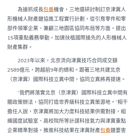
為搶抓成長
包養
機會，三地還研討制訂京津冀人
形機械人財產鏈協進工程實行計劃，從引育零件和零
部件領軍企業、兼顧三地園區協同布局等方面，提出
15項重點義務舉動，加速扶植國際搶先的人形機械人
財產集群。
2023年以來，北京流向津冀技巧合同成交額
2589億元，跨越前9年的總和。跟著三地共建北京
（京津冀）國際科技立異中間，協同立異將再提速。
“我們將落實北京（京津冀）國際科技立異中間有
關政策辦法，協同打造世界級科技立異策源地。”相干
擔任人說，京津冀將加大力度科技結果供需對接，組
織國度試驗室、高校院所等計謀科技氣力與津冀重點
企業精準對接，推進科技結果在津冀財產
包養
鏈要害