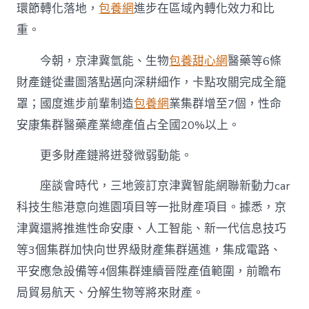
環節轉化落地，
包養網
進步在區域內轉化效力和比
重。
今朝，京津冀氫能、生物
包養甜心網
醫藥等6條
財產鏈從畫圖落點邁向深耕細作，卡點攻關完成全籠
罩；國度進步前輩制造
包養網
業集群增至7個，性命
安康集群醫藥產業總產值占全國20%以上。
更多財產鏈將迸發微弱動能。
座談會時代，三地簽訂京津冀智能網聯新動力car
科技生態港意向進園項目等一批財產項目。據悉，京
津冀還將推進性命安康、人工智能、新一代信息技巧
等3個集群加快向世界級財產集群邁進，集成電路、
平安應急設備等4個集群連續晉陞產值範圍，前瞻布
局貿易航天、分解生物等將來財產。