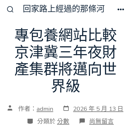
跳
回家路上經過的那條河
至
搜
選
尋
單
主
切
專包養網站比較
要
換
開
內
關
京津冀三年夜財
容
產集群將邁向世
界級
發
文
作者：
admin
2026 年 5 月 13 日
表
章
日
作
分
在
分類於
分數
尚無留言
期
者
類
〈專