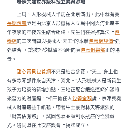
聯袂共建世界級科技立異策源地
上周，人形機械人半馬在北京演出，此中就有賽
長期包養
隊是由北京人形機械人立異中間與河北產業
年夜學的年夜先生結合組建，先生們在運控算法上
包
養網
的二次開闢與機械人“天工”的本體
包養網評價
“強
強結合”，讓技巧從試驗室“跑”向真
包養俱樂部
正的場
景。
甜心寶貝包養網
不只是結合參賽，“天工”身上也
有多款零部件來自天津、河北。“人形機械人是新質生
孩子力培養的新增加點，三地正配合鍛造這條佈滿將
來潛力的財產鏈。”相干擔任人
包養金額
說，京津冀機
械人財產這些千紙鶴，帶著牛土豪對林天秤濃烈的
「財富佔有慾」，試圖包裹並壓制水瓶座的怪誕藍
光。鏈同盟在此次座談會上揭牌成立。