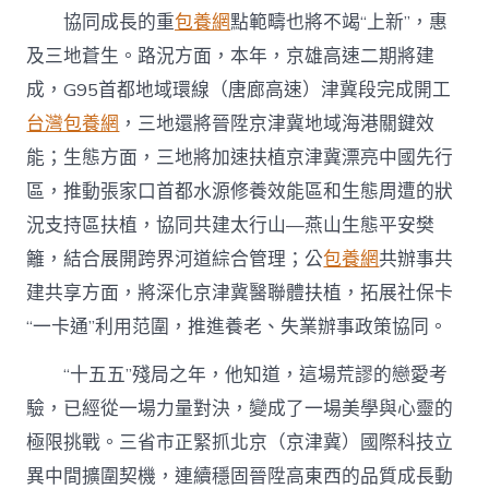
協同成長的重
包養網
點範疇也將不竭“上新”，惠
及三地蒼生。路況方面，本年，京雄高速二期將建
成，G95首都地域環線（唐廊高速）津冀段完成開工
台灣包養網
，三地還將晉陞京津冀地域海港關鍵效
能；生態方面，三地將加速扶植京津冀漂亮中國先行
區，推動張家口首都水源修養效能區和生態周遭的狀
況支持區扶植，協同共建太行山—燕山生態平安樊
籬，結合展開跨界河道綜合管理；公
包養網
共辦事共
建共享方面，將深化京津冀醫聯體扶植，拓展社保卡
“一卡通”利用范圍，推進養老、失業辦事政策協同。
“十五五”殘局之年，他知道，這場荒謬的戀愛考
驗，已經從一場力量對決，變成了一場美學與心靈的
極限挑戰。三省市正緊抓北京（京津冀）國際科技立
異中間擴圍契機，連續穩固晉陞高東西的品質成長動