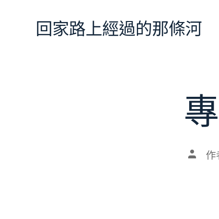
跳
至
回家路上經過的那條河
主
要
內
容
專
文
作
章
作
者