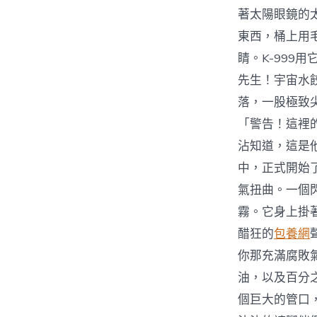
著太陽眼鏡的
東西，桶上用
睛。K-99
先生！宇宙水
落，一股極致
「警告！這裡
沾知道，這是
中，正式開始
氣扭曲。一個
霧。它身上掛
醋狂的
包養網
你那充滿腐敗
油，以及百分
個巨大的管口