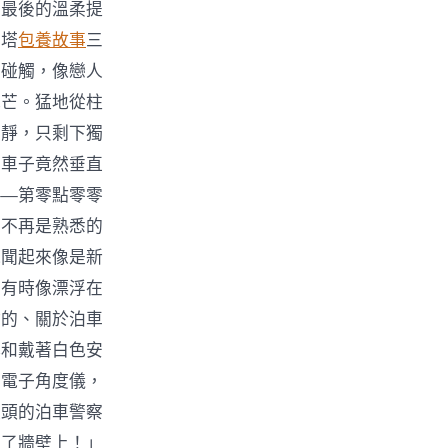
出最後的溫柔提
車塔
包養故事
三
的碰觸，像戀人
光芒。猛地從柱
平靜，只剩下獨
的車子竟然垂直
——第零點零零
圍不再是熟悉的
氣聞起來像是新
，有時像漂浮在
會的、關於泊車
心和戴著白色安
的電子角度儀，
領頭的泊車警察
在了牆壁上！」