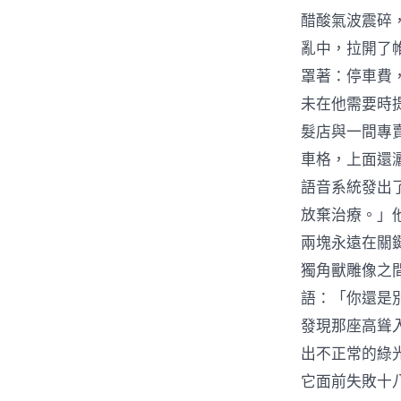
醋酸氣波震碎
亂中，拉開了
罩著：停車費
未在他需要時
髮店與一間專
車格，上面還
語音系統發出
放棄治療。」
兩塊永遠在關
獨角獸雕像之
語：「你還是
發現那座高聳
出不正常的綠
它面前失敗十