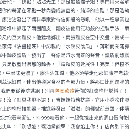
促著他。「快點！沾沾先生！那是醋酸離子炮！專門用來溶
把你的蒜泥在零點一秒內變成無菌的、純淨的白醋！那是浩
」廖沾沾發出了醬料學家對待信仰般的怒吼。他以一種專業
麵粉堆中抓起了兩團麵皮。麵皮被他用氣功般的捏製手法，
公尺的巨大麵皮。他猛地擲出，兩張麵皮在空中交疊，變成
是家傳《沾醬秘笈》中記載的「水餃皮護盾」，薄韌而充滿
擊中麵皮護盾，發出了一聲像是汽水開蓋的聲音。護盾劇烈
，只是散發出濃郁的麵香。「這麵皮的延展性！完美！但撐不
大喊，中藥味更濃了。廖沾沾知道，他必須帶走他那缸陳年老
到蒜泥缸前，使出他搬運食材的全部力量，將那口比他還胖
9！我們要從後院逃跑！別再
包養軟體
管你的紅棗枸杞燃料了！
礎！沒了紅棗我飛不遠！」吉娃娃特務抗議。它用小嘴咬住
背上的枸杞推進器。推進器發出「滋滋」的輕微煎煮聲，伴
沾沾抱著蒜泥缸、K-999咬著他，一起從撞出來的洞口衝向
出尖叫：「別想逃！醬油黨餘孽！我會追上你！」店內剩下