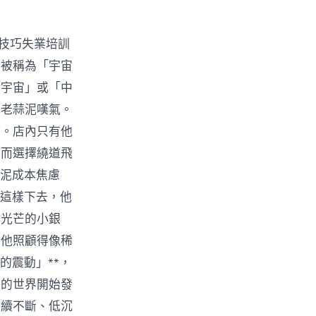
技巧失業培訓
間被稱為「宇宙
「宇宙」或「中
的老蒜泥嘆氣。
子。店內只有他
道而選擇繞道飛
蒜泥成本焦慮
這樣下去，他
祥光芒的小銀
被他照顧得像稀
的震動」**，
面的世界開始發
持續不斷、低沉