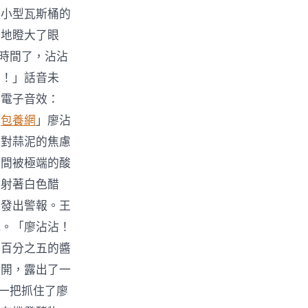
是小型瓦斯桶的
訝地瞪大了眼
沒時間了，沾沾
開！」話音未
的電子音效：
！
包養網
」廖沾
他對蒜泥的焦慮
瞬間被極端的酸
噴射著白色醋
時發出警報。王
紙。「廖沾沾！
那百分之五的醬
裂開，露出了一
，一把抓住了廖