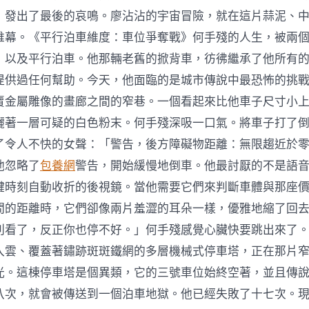
，發出了最後的哀鳴。廖沾沾的宇宙冒險，就在這片蒜泥、
帷幕。《平行泊車維度：車位爭奪戰》何手殘的人生，被兩
，以及平行泊車。他那輛老舊的掀背車，彷彿繼承了他所有
提供過任何幫助。今天，他面臨的是城市傳說中最恐怖的挑
賣金屬雕像的畫廊之間的窄巷。一個看起來比他車子尺寸小
灑著一層可疑的白色粉末。何手殘深吸一口氣。將車子打了
了令人不快的女聲：「警告，後方障礙物距離：無限趨近於
他忽略了
包養網
警告，開始緩慢地倒車。他最討厭的不是語
鍵時刻自動收折的後視鏡。當他需要它們來判斷車體與那座
間的距離時，它們卻像兩片羞澀的耳朵一樣，優雅地縮了回
別看了，反正你也停不好。」何手殘感覺心臟快要跳出來了
入雲、覆蓋著鏽跡斑斑鐵網的多層機械式停車塔，正在那片
光。這棟停車塔是個異類，它的三號車位始終空著，並且傳
八次，就會被傳送到一個泊車地獄。他已經失敗了十七次。