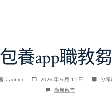
包養app職教
發
分
者：
admin
2026 年 5 月 12 日
分類
表
類
日
在
尚無留言
期
〈專
包
養
app