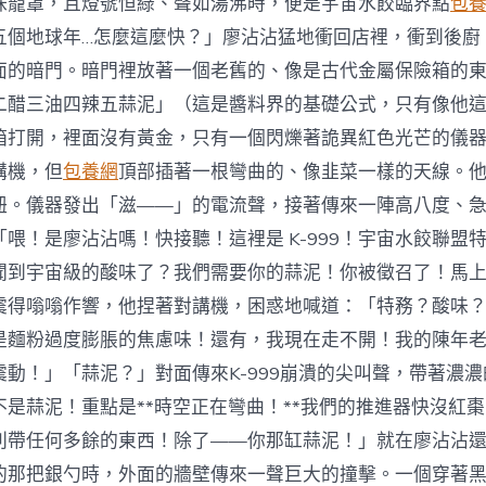
味籠罩，且燈號恒綠、聲如湯沸時，便是宇宙水餃臨界點
包
五個地球年…怎麼這麼快？」廖沾沾猛地衝回店裡，衝到後廚
面的暗門。暗門裡放著一個老舊的、像是古代金屬保險箱的
二醋三油四辣五蒜泥」（這是醬料界的基礎公式，只有像他
箱打開，裡面沒有黃金，只有一個閃爍著詭異紅色光芒的儀
講機，但
包養網
頂部插著一根彎曲的、像韭菜一樣的天線。
鈕。儀器發出「滋——」的電流聲，接著傳來一陣高八度、
喂！是廖沾沾嗎！快接聽！這裡是 K-999！宇宙水餃聯盟
聞到宇宙級的酸味了？我們需要你的蒜泥！你被徵召了！馬
震得嗡嗡作響，他捏著對講機，困惑地喊道：「特務？酸味
是麵粉過度膨脹的焦慮味！還有，我現在走不開！我的陳年
震動！」「蒜泥？」對面傳來K-999崩潰的尖叫聲，帶著濃
不是蒜泥！重點是**時空正在彎曲！**我們的推進器快沒紅
別帶任何多餘的東西！除了——你那缸蒜泥！」就在廖沾沾
的那把銀勺時，外面的牆壁傳來一聲巨大的撞擊。一個穿著