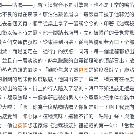
嚕——咕嚕——」聲。這聲音不是引擎聲，也不是正常的鳴
化不良的胃在哀嚎。廖沾沾皺著眉頭，這嚴重干擾了他蒜泥
出去看個究竟，順手從桌上拿了一張髒兮兮的，印著《沾醬
口袋以備不時之需。他一腳踏出店門，立刻被眼前的景象震
數百個交通信號燈，從東邊到西邊，從高架橋到巷弄口，全
閃爍，而是固定在「通行」的狀態，同時，每一個燈箱都發
，並且有一層淡淡的、熱氣騰騰的白霧從燈箱的頂部冒出，
粉蒸煮過頭的氣味。「麵粉焦慮？還
包養
是過度發酵？」廖
物相關的氣味都極度敏感。他聞出來了，這是一種只有在極
散發出的氣味。街上的行人陷入了混亂。汽車不知道該走還
看，都是綠燈。一個穿著西裝的男人小心翼翼地把車停在路
燈大喊：「喂！你為什麼咕嚕咕嚕？你倒是紅一下啊！我要
沾感覺到一陣心悸。這種氣味，這種不祥的「咕嚕」聲，與
合。他
包養網
想起家傳《沾醬秘笈》裡記載的第一句：「當