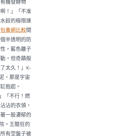
解有機發酵物
劫啊！」「不准
包水餃的極限速
瞬
包養網比較
間
一個半透明的防
彈性。藍色離子
震動，但奇蹟般
了太久！」K-
蒜泥，那是宇宙
的缸抱起。
」「不行！燃
廖沾沾的衣領，
隨著一股濃郁的
後院。王醋狂的
的所有空盤子被