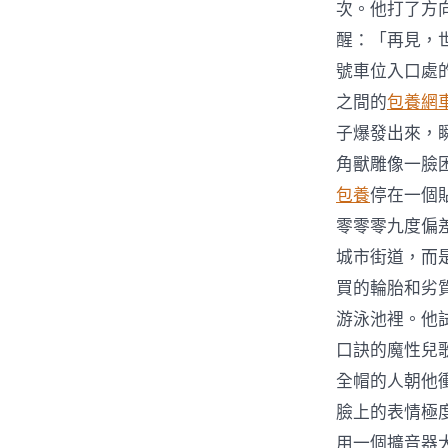
次。他打了方
醒：「再見，
號車位入口處
之間的
包養網
子爆發出來，
角獸雕像一臉
包養
停在一個
零零零九度偏
城市街道，而
買的輪胎和劣
游泳池裡。他
口訣的魔性兒
全帽的人朝他
臉上的表情極
用一個擴音器