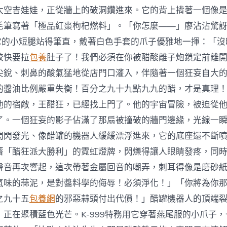
太空吉娃娃，正從牆上的破洞鑽進來。它的背上揹著一個像
毛筆寫著「極品紅棗枸杞燃料」。「你怎麼——」廖沾沾驚
9用它的小短腿站得筆直，戴著白色手套的爪子優雅地一揮：「
餃快要拉
包養
肚子了！我們必須在你被醋酸離子炮鎖定前離
尖銳、刺鼻的酸氣猛地從店門口灌入，伴隨著一個狂妄自大
的醬油比例嚴重失衡！百分之九十九點九九的醋，才是真理
他的宿敵，王醋狂，已經找上門了。他的宇宙冒險，被迫從
了。一個狂妄的影子佔滿了那扇被撞破的牆門邊緣，光線一
閃閃發光、像醋罐的機器人緩緩漂浮進來，它的底座還不斷
著「醋狂派大勝利」的霓虹燈牌，閃爍得讓人眼睛發疼，同
聲音再次響起，這次帶著金屬回音的嘲弄，刺耳得像是磨砂
氣味的蒜泥，是對醬料學的侮辱！必須淨化！」「你將為你
之九十五
包養網
的邪惡蒜頭付出代價！」醋罐機器人的頂端
，正在聚積藍色光芒。K-999特務用它穿著燕尾服的小爪子