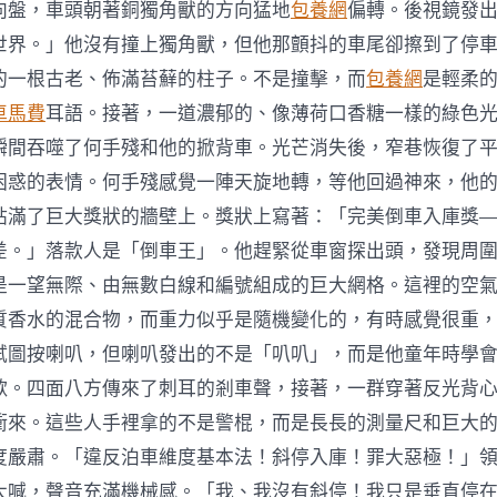
向盤，車頭朝著銅獨角獸的方向猛地
包養網
偏轉。後視鏡發
世界。」他沒有撞上獨角獸，但他那顫抖的車尾卻擦到了停
的一根古老、佈滿苔蘚的柱子。不是撞擊，而
包養網
是輕柔
車馬費
耳語。接著，一道濃郁的、像薄荷口香糖一樣的綠色
瞬間吞噬了何手殘和他的掀背車。光芒消失後，窄巷恢復了
困惑的表情。何手殘感覺一陣天旋地轉，等他回過神來，他
貼滿了巨大獎狀的牆壁上。獎狀上寫著：「完美倒車入庫獎
差。」落款人是「倒車王」。他趕緊從車窗探出頭，發現周
是一望無際、由無數白線和編號組成的巨大網格。這裡的空
質香水的混合物，而重力似乎是隨機變化的，有時感覺很重
試圖按喇叭，但喇叭發出的不是「叭叭」，而是他童年時學
歌。四面八方傳來了刺耳的剎車聲，接著，一群穿著反光背
衝來。這些人手裡拿的不是警棍，而是長長的測量尺和巨大
度嚴肅。「違反泊車維度基本法！斜停入庫！罪大惡極！」
大喊，聲音充滿機械感。「我、我沒有斜停！我只是垂直停