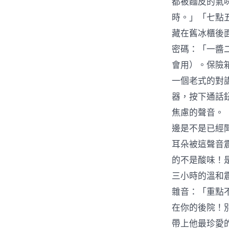
都被麵皮的氣
時。」「七點
藏在舊冰櫃後
密碼：「一醬
會用）。保險
一個老式的對
器，按下通話
焦慮的聲音。「
邊是不是已經
耳朵被這聲音
的不是酸味！
三小時的溫和
雜音：「重點
在你的後院！
帶上他最珍愛