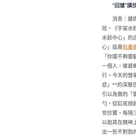
“回爐”
消息：據
班。《宇宙水
水餃中心」的
心」這兩
包養
「你還不夠靈
一個人，連蒼
行。今天的營
症」**的深
引以為傲的「
勺，從缸底撈
世珍寶，每隔
以助其在精神
出一些不對勁