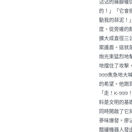
沾沾的褲腳催
的！」「它會
動我的蒜泥！
度，從旁邊的
擴大成直徑三
禦護盾。這就
炮光束猛烈地
地擋住了攻擊
999焦急地
的希望。他跑
「走！K-99
料是文明的基
同時開啟了它
蔘味爆發。廖
醋罐機器人發