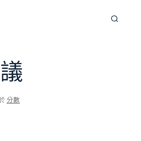
搜
尋
切
換
開
關
芻議
於
分數