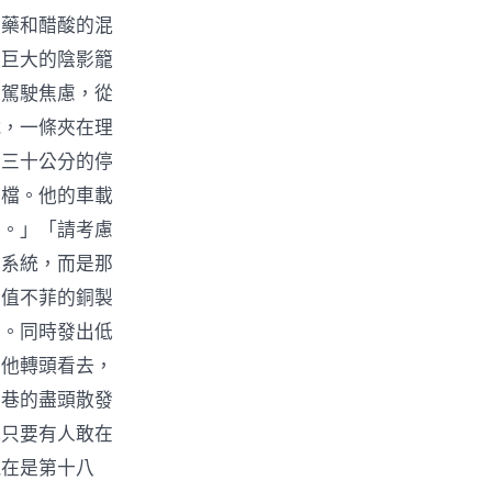
中藥和醋酸的混
個巨大的陰影籠
的駕駛焦慮，從
戰，一條夾在理
上三十公分的停
倒檔。他的車載
零。」「請考慮
音系統，而是那
價值不菲的銅製
去。同時發出低
。他轉頭看去，
窄巷的盡頭散發
說只要有人敢在
現在是第十八