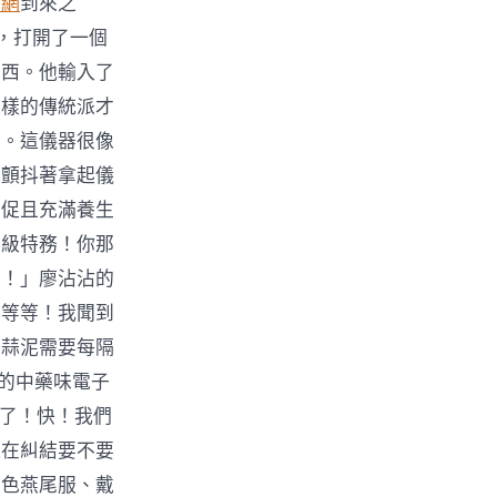
養網
到來之
，打開了一個
東西。他輸入了
這樣的傳統派才
器。這儀器很像
他顫抖著拿起儀
急促且充滿養生
特級特務！你那
上！」廖沾沾的
？等等！我聞到
老蒜泥需要每隔
濃的中藥味電子
棗了！快！我們
還在糾結要不要
黑色燕尾服、戴