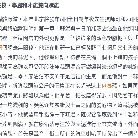
職
讀技校，學歷和才能雙向賦能
教
芻
媒體報道，本年北京將發布6個全日制年夜先生技師班和21個
議〉
中
餃與終極醬料師》第一章：蒜泥與末日預兆廖沾沾坐在他那
店裡，但這間店的外觀更像是一個被遺棄的藍色塑膠棚，與
網
個詞毫無關係。他正在對著一缸已經發酵了七個月又七天
動，我的蒜泥。」他輕聲細語，彷彿在責備一個不上進的孩
蠅都因為難以忍受那股陳年蒜頭混合著鐵鏽與淡淡絕望的味
業額是：零。廖沾沾不安的不是店裡的生意，而是他對**「
層恐懼。新鮮蒜頭每公斤的價格正在以超光速上
包養
漲，如果再
靈魂蒜泥」將難以為繼。他拿著一把被磨得光滑、閃耀著不
起一坨濃稠的、顏色介於灰綠與土黃之間的發酵物。這蒜泥
三小時，他就要用手指彈一下缸邊，確保它能感受到**「溫和
上達到圓滿。就在廖沾沾專注於與蒜泥進行心靈交流時，外
的信號。首先是聲音。街上所有的汽車喇叭同時發出了一個