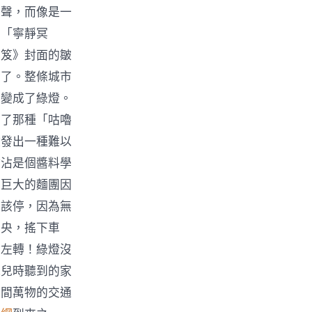
笛聲，而像是一
的「寧靜冥
秘笈》封面的皺
驚了。整條城市
部變成了綠燈。
出了那種「咕嚕
散發出一種難以
沾沾是個醬料學
度巨大的麵團因
是該停，因為無
中央，搖下車
向左轉！綠燈沒
他兒時聽到的家
世間萬物的交通