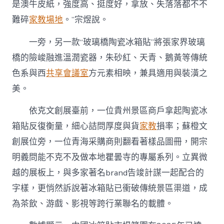
是澳牛皮紙，強度高、挺度好，拿放、失落落都不不
難碎
家教場地
。”宗煜說。
一旁，另一款“玻璃橋陶瓷冰箱貼”將張家界玻璃
橋的險峻融進溫潤瓷器，朱砂紅、天青、鵝黃等傳統
色系與西
共享會議室
方元素相映，兼具適用與裝潢之
美。
依克文創展臺前，一位貴州景區商戶拿起陶瓷冰
箱貼反復衡量，細心詰問厚度與貨
家教
損率；蘇橙文
創展位旁，一位青海采購商則翻看著樣品圖冊，開宗
明義問能不克不及做本地瞿曇寺的專屬系列。立異微
越的展板上，與多家著名brand告竣計謀一起配合的
字樣，更悄然訴說著冰箱貼已衝破傳統景區渠道，成
為茶飲、游戲、影視等跨行業聯名的載體。