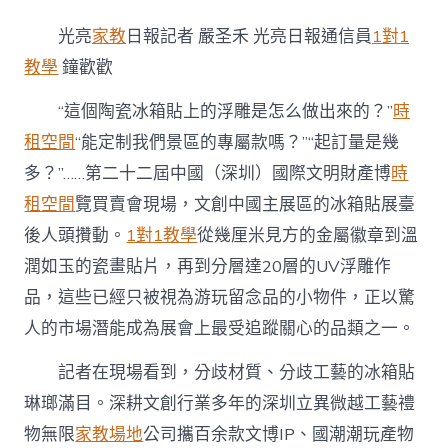
產
物
光亮
家教
日報記者 嚴圣禾 光亮日報通信員
1對1
年
夜
教學
鐘歡歡
市
場
“這個陶瓷冰箱貼上的浮雕是怎么做出來的？”
時
｜
租空間
“能定制我們景區的專屬款嗎？”“起訂量是幾
小
小
多？”……第二十二屆中國（深圳）國際文明財產博
時
冰
箱
租空間
覽買賣會現場，文創中國主展區的冰箱貼展臺
到
後人頭攢動。
1對1教學
從幾厘米見方的金屬徽章到溫
九
宮
潤如玉的瓷畫貼片，再到分層達20層的UV浮雕作
格
品，這些已經只被視為游玩留念品的小物件，正以驚
分
享
人的市場潛能成為展會上最受追蹤關心的品類之一。
貼，
撬
記者在現場看到，分歧材質、分歧工藝的冰箱貼
動
年
琳瑯滿目。深耕文創行業多年的深圳立異微越工藝禮
夜
物無限
家教場地
公司攜百余款文博IP、國潮潮玩產物
文