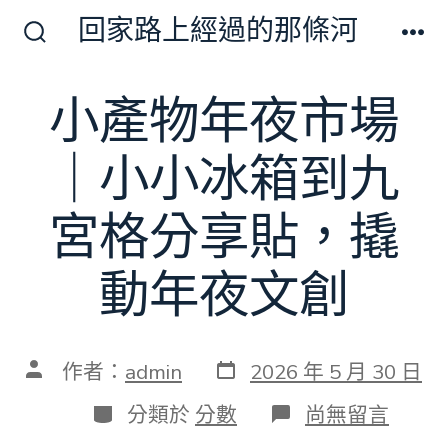
跳
回家路上經過的那條河
至
搜
選
尋
單
主
切
小產物年夜市場
要
換
開
內
關
｜小小冰箱到九
容
宮格分享貼，撬
動年夜文創
發
文
作者：
admin
2026 年 5 月 30 日
表
章
日
作
分
在
分類於
分數
尚無留言
期
者
類
〈小