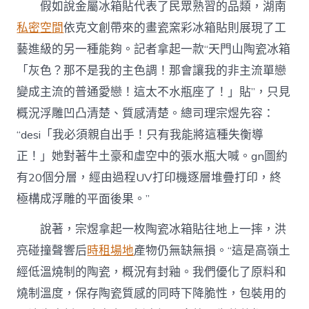
假如說金屬冰箱貼代表了民眾熟習的品類，湖南
私密空間
依克文創帶來的畫瓷窯彩冰箱貼則展現了工
藝進級的另一種能夠。記者拿起一款“天門山陶瓷冰箱
「灰色？那不是我的主色調！那會讓我的非主流單戀
變成主流的普通愛戀！這太不水瓶座了！」貼”，只見
概況浮雕凹凸清楚、質感清楚。總司理宗煜先容：
“desi「我必須親自出手！只有我能將這種失衡導
正！」她對著牛土豪和虛空中的張水瓶大喊。gn圖約
有20個分層，經由過程UV打印機逐層堆疊打印，終
極構成浮雕的平面後果。”
說著，宗煜拿起一枚陶瓷冰箱貼往地上一摔，洪
亮碰撞聲響后
時租場地
產物仍無缺無損。“這是高嶺土
經低溫燒制的陶瓷，概況有封釉。我們優化了原料和
燒制溫度，保存陶瓷質感的同時下降脆性，包裝用的