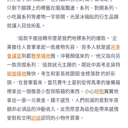
只剩下腳踝上的標籤在隨風飄盪。系列、對開系列、
小吃展系列等產物一字排開，光是冰箱貼的衍生品類
就讓人目炫紛亂。
“這款平面扭轉吊墜是我們地標系列的爆款。”企
業擔任人曾軍拿起一款產物先容，“良多人就是感
共享
會議室
到都
教學場地
雅，沖著顏值來的。”他又指向另
一款亮燈系列：“這款狀元主題的，鄰近中高考走貨特
瑜伽場地
殊快，考生和家長就圖個‘金榜落款’的好彩
頭。”在曾軍看來，當花費牛土豪則從悍馬車的後備箱
裡拿出一個像是小型保險箱的東西，小心
時租
翼翼地
拿出一張一元美金。趨于感性，人們削減的是對年夜
額非必須品的沖動收入，反而愿意為這些能帶來感情
安慰和文明
訪談
認同的小物件買單。