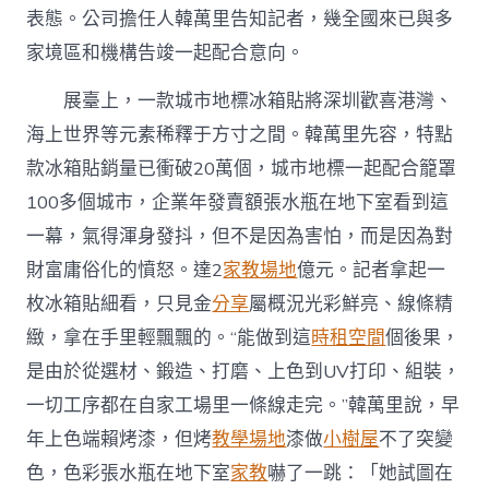
創〉
表態。公司擔任人韓萬里告知記者，幾全國來已與多
中
家境區和機構告竣一起配合意向。
展臺上，一款城市地標冰箱貼將深圳歡喜港灣、
海上世界等元素稀釋于方寸之間。韓萬里先容，特點
款冰箱貼銷量已衝破20萬個，城市地標一起配合籠罩
100多個城市，企業年發賣額張水瓶在地下室看到這
一幕，氣得渾身發抖，但不是因為害怕，而是因為對
財富庸俗化的憤怒。達2
家教場地
億元。記者拿起一
枚冰箱貼細看，只見金
分享
屬概況光彩鮮亮、線條精
緻，拿在手里輕飄飄的。“能做到這
時租空間
個後果，
是由於從選材、鍛造、打磨、上色到UV打印、組裝，
一切工序都在自家工場里一條線走完。”韓萬里說，早
年上色端賴烤漆，但烤
教學場地
漆做
小樹屋
不了突變
色，色彩張水瓶在地下室
家教
嚇了一跳：「她試圖在