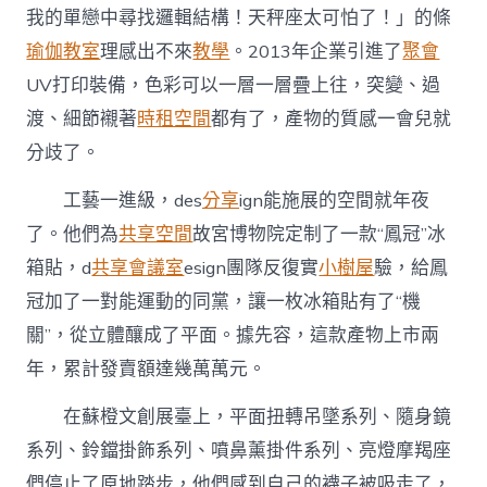
我的單戀中尋找邏輯結構！天秤座太可怕了！」的條
瑜伽教室
理感出不來
教學
。2013年企業引進了
聚會
UV打印裝備，色彩可以一層一層疊上往，突變、過
渡、細節襯著
時租空間
都有了，產物的質感一會兒就
分歧了。
工藝一進級，des
分享
ign能施展的空間就年夜
了。他們為
共享空間
故宮博物院定制了一款“鳳冠”冰
箱貼，d
共享會議室
esign團隊反復實
小樹屋
驗，給鳳
冠加了一對能運動的同黨，讓一枚冰箱貼有了“機
關”，從立體釀成了平面。據先容，這款產物上市兩
年，累計發賣額達幾萬萬元。
在蘇橙文創展臺上，平面扭轉吊墜系列、隨身鏡
系列、鈴鐺掛飾系列、噴鼻薰掛件系列、亮燈摩羯座
們停止了原地踏步，他們感到自己的襪子被吸走了，