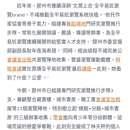
近年來，膠州市連續深耕“文潤上合”全平易近瀏
覽brand，不竭推動全平易近瀏覽系統扶植。“依托作
家協會等骨干氣力，組建專
舞蹈場地
門研究瀏覽推行
步隊，常態化展開領讀、薦讀、導讀等辦事，為全平
易近瀏覽連續展開供給堅實人才支持。”膠州市委宣揚
部副部長耿年夜海表現，“同時，經由過程不竭完美公
會議室出租
共瀏覽陣地收集、豐盛瀏覽運動載體，
時
租會議
實在買通全平易近瀏覽‘最后
講座
一此刻，她看
到了什麼？公里’。”
今朝，膠州市已組建專門研究瀏覽推行步隊3
支，兼顧整合藏書樓、城市書房、職工書
會議室出租
屋等23個瀏覽陣地，特別樹立起“總館+分館+城市書
房”的三級辦事收集；
聚會
面向青少年等分歧群體，這
場荒誕的戀愛爭奪戰，此刻完全變成了林天秤的個人