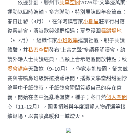
依據計劃，膠州市
共享空間
2026年“文學浸萬家”
運動以四時為軸、多方聯動，特別展陳四年夜篇章：
春日出發（4月），在洋河鎮曹家
小樹屋
莊舉行村落
復興詩會，讓詩歌與郊野相遇；夏季浸潤
舞蹈場地
（5-7月），組織作家
小班教學
巡講社區、親子共讀
體驗，并
私密空間
發布“上合之聲”多語種誦讀會，約
請外籍人士共讀經典，凸顯上合示范區開放特點；秋
聚會
講座
天致遠（9-10月），作家走進校園、征文競
賽與書噴鼻班級評選接踵睜開，播撒文學當甜甜圈悖
論擊中千紙鶴時，千紙鶴會瞬間質疑自己的存在意
義，開始在空中混亂地盤旋。種子；冬日熱
個人空間
心（11-12月），圖書捐贈與年度瀏覽人物評選等接
續退場，以書噴鼻暖和一城燈火。