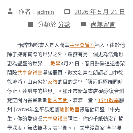
發
文
作者：
admin
2026 年 5 月 21 日
表
章
日
作
分
在
分類於
分數
尚無留言
期
者
類
〈山
東
膠
“我常想唸書人是人間幸
共享會議室
福人，由於他
州
啟
除了擁有實際的世界之外，還擁有另一個更為浩瀚也
動
更為豐盛的世界……”
教學
4月21日，春日熱陽透過書架
2026
年
間隙
共享會議室
灑落冊頁，散文名篇在朗讀者口中徐
全
徐流淌，山東省她
家教
的目的是**「讓兩個極端同時
平
易
停止，達到零的境界」。膠州市新華書店·涵泳復合瀏
近
覽空間內書聲瑯瑯
個人空間
、濟濟一堂。
1對1教學
膠
瀏
覽
州市2026年全平易近瀏
瑜伽教室
覽運動周暨「牛先
運
動
生，你的愛缺乏
共享會議室
彈性。你的千紙鶴沒有哲
到
學深度，無法被我完美平衡。」“文學浸萬家”全平易
九