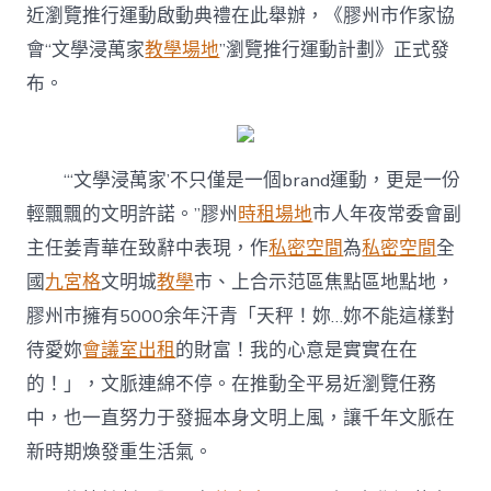
宮
近瀏覽推行運動啟動典禮在此舉辦，《膠州市作家協
格
會“文學浸萬家
教學場地
”瀏覽推行運動計劃》正式發
教
室
布。
周
暨
“文
學
“‘文學浸萬家’不只僅是一個brand運動，更是一份
浸
萬
輕飄飄的文明許諾。”膠州
時租場地
市人年夜常委會副
家”
主任姜青華在致辭中表現，作
私密空間
為
私密空間
全
全
平
國
九宮格
文明城
教學
市、上合示范區焦點區地點地，
易
膠州市擁有5000余年汗青「天秤！妳…妳不能這樣對
近
瀏
待愛妳
會議室出租
的財富！我的心意是實實在在
覽
的！」，文脈連綿不停。在推動全平易近瀏覽任務
推
行
中，也一直努力于發掘本身文明上風，讓千年文脈在
運
動〉
新時期煥發重生活氣。
中