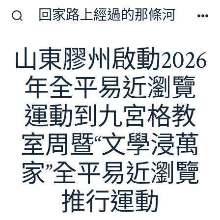
跳
回家路上經過的那條河
至
搜
選
尋
單
主
切
山東膠州啟動2026
要
換
開
內
關
年全平易近瀏覽
容
運動到九宮格教
室周暨“文學浸萬
家”全平易近瀏覽
推行運動