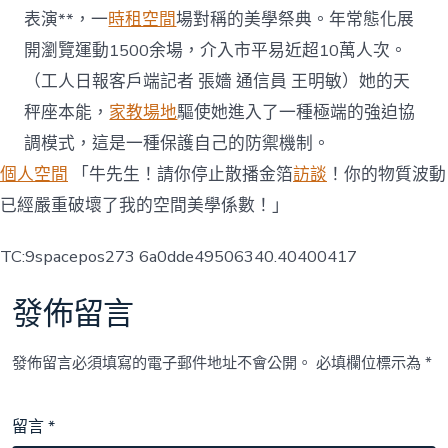
表演**，一
時租空間
場對稱的美學祭典。年常態化展
開瀏覽運動1500余場，介入市平易近超10萬人次。
（工人日報客戶端記者 張嬙 通信員 王明敏）她的天
秤座本能，
家教場地
驅使她進入了一種極端的強迫協
調模式，這是一種保護自己的防禦機制。
個人空間
「牛先生！請你停止散播金箔
訪談
！你的物質波動
已經嚴重破壞了我的空間美學係數！」
TC:9spacepos273 6a0dde49506340.40400417
發佈留言
發佈留言必須填寫的電子郵件地址不會公開。
必填欄位標示為
*
留言
*