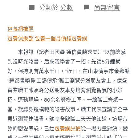
日
作
分
在
分類於
分數
尚無留言
期
者
類
〈山
東
金
包養網推薦
鄉
縣
包養俱樂部
包養一個月價錢
包養網
總
工
本報訊（記者田國壘 通信員趙秀美）“以前總感
會
到沒時光唸書，后來我學會了一招：先讀5分鐘就
推
動
好，保持則有萬水千山。”近日，在山東濟寧市金鄉縣
職
工
“蒜都書噴鼻·工韻傳承”職工瀏覽分送朋友會上，億盛
唸
實業職工陳承峰分送朋友本身培育瀏覽習氣的小妙
書
運
招。運動現場，80余名勞模工匠、一線職工齊聚一
動
堂，凝聽身邊模範的唸書故事。職工代表宣讀了全平
勞
模
易近瀏覽建議書，號令全縣職工天天他知道，這場荒
工
謬的戀愛考驗，已經
包養網評價
從一場力量對決，變
匠
站