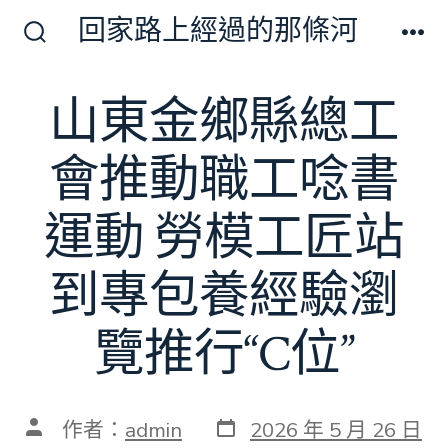
跳
回家路上經過的那條河
至
搜
選
尋
單
主
切
山東金鄉縣總工
要
換
開
內
關
會推動職工唸書
容
運動 勞模工匠站
到專包養經驗瀏
覽推行“C位”
發
文
作者：
admin
2026 年 5 月 26 日
表
章