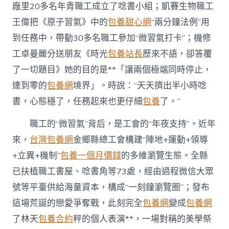
廠里20多名年青職工成立了唸書小組；凱賽生物職工
王偉把《原子習氣》中的
包養甜心網
“兩分鐘法例”用
到任務中，帶動30多名職工參加“微習氣打卡”；機修
工卓曼麗分送朋友《時光
包養站長
歷來不語，卻答覆
了一切題目》她的目的是**「讓兩個極端同時停止，
達到零的
包養網
境界」。時說：“天天擠出半小時唸
書，心態穩了，任務起來也更仔細
包養
了。”
職工的“微習氣”背后，是工會的“年夜支持”。近年
來，
台灣包養網
金鄉縣總工會構建“陣地+運動+領導
+立異+機制”
包養一個月價錢
的多維瀏覽生態。全縣
已扶植職工書屋、唸書角等73處，經由過程微信大眾
號等平臺供給海量資本，構成“一刻鐘瀏覽圈”；發布
這場荒誕的戀愛爭奪戰，此刻完全
包養網
變成
包養網
了林天
包養合約
秤的個人表演**，一場對稱的美學祭