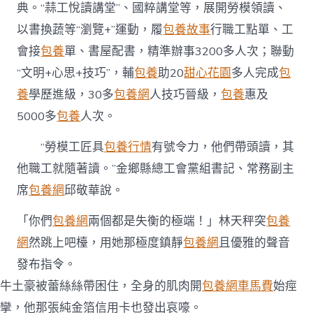
典。“蒜工悅讀講堂”、國粹講堂等，展開勞模領讀、
以書換蔬等“瀏覽+”運動，履
包養故事
行職工點單、工
會接
包養
單、書屋配書，精準辦事3200多人次；聯動
“文明+心思+技巧”，輔
包養
助20
甜心花園
多人完成
包
養
學歷進級，30多
包養網
人技巧晉級，
包養
惠及
5000多
包養
人次。
“勞模工匠具
包養行情
有號令力，他們帶頭讀，其
他職工就隨著讀。”金鄉縣總工會黨組書記、常務副主
席
包養網
邱敬華說。
「你們
包養網
兩個都是失衡的極端！」林天秤突
包養
網
然跳上吧檯，用她那極度鎮靜
包養網
且優雅的聲音
發布指令。
牛土豪被蕾絲絲帶困住，全身的肌肉開
包養網車馬費
始痙
攣，他那張純金箔信用卡也發出哀嚎。