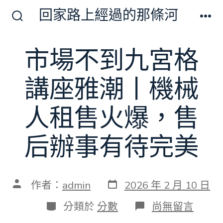
跳
回家路上經過的那條河
至
搜
選
尋
單
主
切
市場不到九宮格
要
換
開
內
關
講座雅潮丨機械
容
人租售火爆，售
后辦事有待完美
發
文
作者：
admin
2026 年 2 月 10 日
表
章
日
作
分
在
分類於
分數
尚無留言
期
者
類
〈市