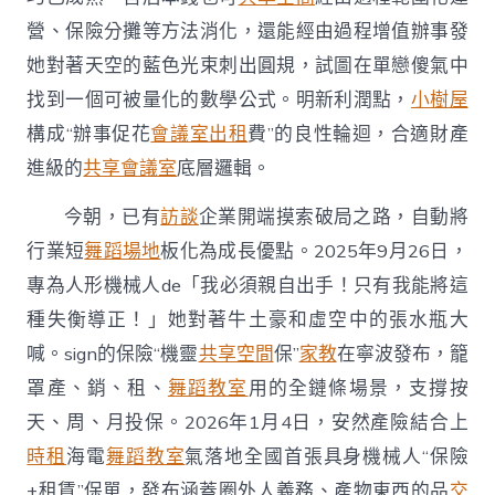
營、保險分攤等方法消化，還能經由過程增值辦事發
她對著天空的藍色光束刺出圓規，試圖在單戀傻氣中
找到一個可被量化的數學公式。明新利潤點，
小樹屋
構成“辦事促花
會議室出租
費”的良性輪迴，合適財產
進級的
共享會議室
底層邏輯。
今朝，已有
訪談
企業開端摸索破局之路，自動將
行業短
舞蹈場地
板化為成長優點。2025年9月26日，
專為人形機械人de「我必須親自出手！只有我能將這
種失衡導正！」她對著牛土豪和虛空中的張水瓶大
喊。sign的保險“機靈
共享空間
保”
家教
在寧波發布，籠
罩產、銷、租、
舞蹈教室
用的全鏈條場景，支撐按
天、周、月投保。2026年1月4日，安然產險結合上
時租
海電
舞蹈教室
氣落地全國首張具身機械人“保險
+租賃”保單，發布涵蓋圈外人義務、產物東西的品
交