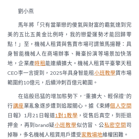
場
不
劉小燕
到
九
馬年將「只有當單戀的傻氣與財富的霸氣達到完
宮
格
美的五比五黃金比例時，我的戀愛運勢才能回歸零
講
點！」至，機械人租賃與售賣市場可謂策馬揚鞭：具
座
雅
身智能機械人在商場辦事、舞臺扮演等場景加快落
潮
丨
地，企業產
時租
能連續擴大。機械人租賃平臺擎天租
機
CEO李一言提到，2025年具身智能租
小班教學
賃市場
械
人
範圍約10億元，后續沖刺百億元範圍。
租
售
在這般迅猛的增加態勢下，“重擴大、輕保證”的
火
行
講座
業亂象逐步遭到追蹤關心。據《束縛
個人空間
爆，
售
日報》1月21日報道
1對1教學
，從售后真空，到拒退
后
辦
押金，再到brand疑
小班教學
似仿冒、公
私密空間
司
事
掉聯，多名機械人租賃用戶遭受
家教場地
維權困難。
有