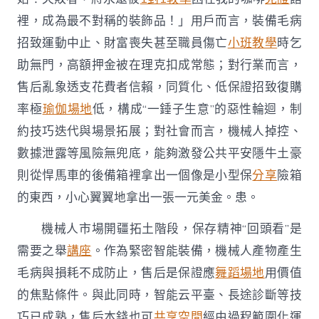
裡，成為最不對稱的裝飾品！」用戶而言，裝備毛病
招致運動中止、財富喪失甚至職員傷亡
小班教學
時乞
助無門，高額押金被在理克扣成常態；對行業而言，
售后亂象透支花費者信賴，同質化、低保證招致復購
率極
瑜伽場地
低，構成“一錘子生意”的惡性輪迴，制
約技巧迭代與場景拓展；對社會而言，機械人掉控、
數據泄露等風險無兜底，能夠激發公共平安隱牛土豪
則從悍馬車的後備箱裡拿出一個像是小型保
分享
險箱
的東西，小心翼翼地拿出一張一元美金。患。
機械人市場開疆拓土階段，保存精神“回頭看”是
需要之舉
講座
。作為緊密智能裝備，機械人產物產生
毛病與損耗不成防止，售后是保證應
舞蹈場地
用價值
的焦點條件。與此同時，智能云平臺、長途診斷等技
巧已成熟，售后本錢也可
共享空間
經由過程範圍化運