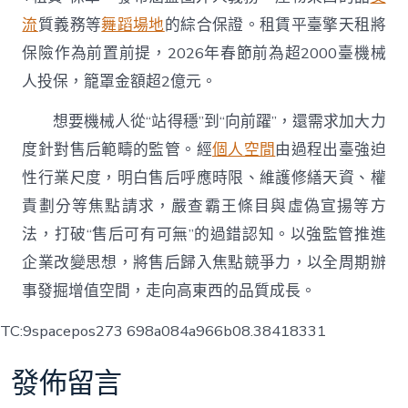
流
質義務等
舞蹈場地
的綜合保證。租賃平臺擎天租將
保險作為前置前提，2026年春節前為超2000臺機械
人投保，籠罩金額超2億元。
想要機械人從“站得穩”到“向前躍”，還需求加大力
度針對售后範疇的監管。經
個人空間
由過程出臺強迫
性行業尺度，明白售后呼應時限、維護修繕天資、權
責劃分等焦點請求，嚴查霸王條目與虛偽宣揚等方
法，打破“售后可有可無”的過錯認知。以強監管推進
企業改變思想，將售后歸入焦點競爭力，以全周期辦
事發掘增值空間，走向高東西的品質成長。
TC:9spacepos273 698a084a966b08.38418331
發佈留言