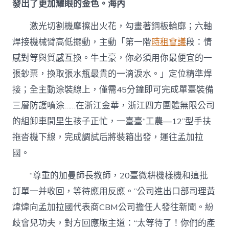
發出了更加耀眼的金色。海內
激光切割機摩擦出火花，勾畫著鋼板輪廓；六軸
焊接機械臂高低擺動，主動「第一階
時租會議
段：情
感對等與質感互換。牛土豪，你必須用你最便宜的一
張鈔票，換取張水瓶最貴的一滴淚水。」定位精準焊
接；全主動涂裝線上，僅需45分鐘即可完成單臺裝備
三層防護噴涂……在浙江金華，浙江四方團體無限公司
的組卸車間里生孩子正忙，一臺臺“工農—12”型手扶
拖沓機下線，完成調試后將裝箱出發，運往孟加拉
國。
“尊重的加曼師長教師，20臺微耕機樣機和這批
訂單一并收回，等待應用反應。”公司進出口部司理黃
煒煒向孟加拉國代表商CBM公司擔任人發往新聞。紛
歧會兒功夫，對方回應版主道：“太等待了！你們的產