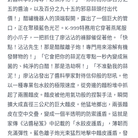
五的醬油，以及百分之九十五的邪惡蒜頭付出代
價！」醋罐機器人的頂端裂開，露出了一個巨大的管
口，正在聚積藍色光芒。K-999特務用它穿著燕尾服
的小爪子，一把抓住了廖沾沾的褲腳催促著他。「快
點！沾沾先生！那是醋酸離子炮！專門用來溶解有機
發酵物的！」「它會把你的蒜泥在零點一秒內變成無
菌的、純淨的白醋！那是浩劫啊！」「不准動我的蒜
泥！」廖沾沾發出了醬料學家對待信仰般的怒吼。他
以一種專業包水餃的極限速度，從旁邊的麵粉堆中抓
起了兩團麵皮。麵皮被他用氣功般的捏製手法，瞬間
擴大成直徑三公尺的巨大麵皮。他猛地擲出，兩張麵
皮在空中交疊，變成一個半透明的防禦護盾。這就是
家傳《沾醬秘笈》中記載的「水餃皮護盾」，薄韌而
充滿彈性。藍色離子炮光束猛烈地擊中麵皮護盾，發