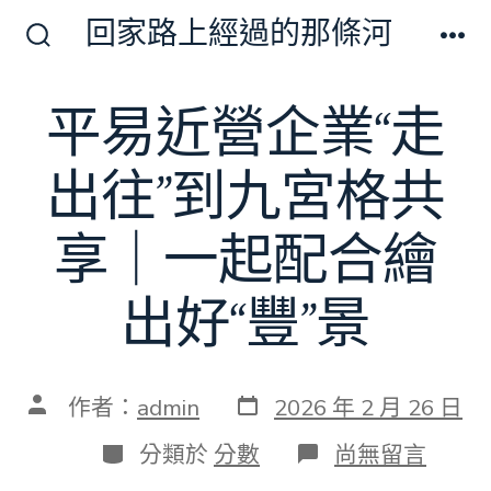
跳
回家路上經過的那條河
至
搜
選
尋
單
主
切
平易近營企業“走
要
換
開
內
關
出往”到九宮格共
容
享｜一起配合繪
出好“豐”景
發
文
作者：
admin
2026 年 2 月 26 日
表
章
日
作
分
在
分類於
分數
尚無留言
期
者
類
〈平