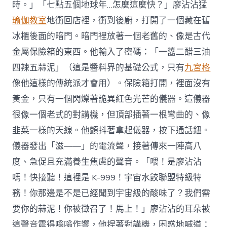
時。」「七點五個地球年…怎麼這麼快？」廖沾沾猛
瑜伽教室
地衝回店裡，衝到後廚，打開了一個藏在舊
冰櫃後面的暗門。暗門裡放著一個老舊的、像是古代
金屬保險箱的東西。他輸入了密碼：「一醬二醋三油
四辣五蒜泥」（這是醬料界的基礎公式，只有
九宮格
像他這樣的傳統派才會用）。保險箱打開，裡面沒有
黃金，只有一個閃爍著詭異紅色光芒的儀器。這儀器
很像一個老式的對講機，但頂部插著一根彎曲的、像
韭菜一樣的天線。他顫抖著拿起儀器，按下通話鈕。
儀器發出「滋——」的電流聲，接著傳來一陣高八
度、急促且充滿養生焦慮的聲音。「喂！是廖沾沾
嗎！快接聽！這裡是 K-999！宇宙水餃聯盟特級特
務！你那邊是不是已經聞到宇宙級的酸味了？我們需
要你的蒜泥！你被徵召了！馬上！」廖沾沾的耳朵被
這聲音震得嗡嗡作響，他捏著對講機，困惑地喊道：