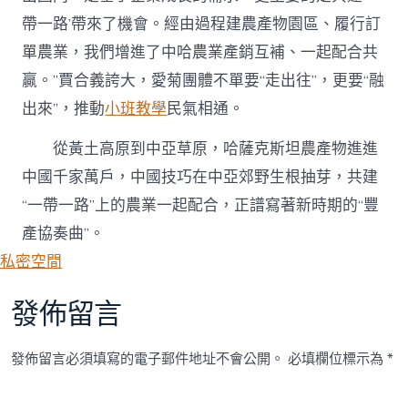
帶一路’帶來了機會。經由過程建農產物園區、履行訂
單農業，我們增進了中哈農業產銷互補、一起配合共
贏。”賈合義誇大，愛菊團體不單要“走出往”，更要“融
出來”，推動
小班教學
民氣相通。
從黃土高原到中亞草原，哈薩克斯坦農產物進進
中國千家萬戶，中國技巧在中亞郊野生根抽芽，共建
“一帶一路”上的農業一起配合，正譜寫著新時期的“豐
產協奏曲”。
私密空間
發佈留言
發佈留言必須填寫的電子郵件地址不會公開。
必填欄位標示為
*