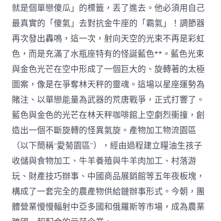
就是個單戀傻瓜」的標籤，丟了進去。他必須用自己
最真實的「傻氣」去對抗金牛座的「霸氣」！調節器
再次發出轟鳴，這一次，射向天空的光束不再是彩虹
色，而是充滿了水瓶座特有的怪誕藍色**。藍色光束
與金色光芒在空中形成了一個巨大的、旋轉著的太極
圖案，像是在爭奪林天秤的靈魂。這場以星座運勢為
賭注、以單戀能量為武器的荒唐戰爭，正式打響了。
藍色與金色的光芒在林天秤咖啡館上空劇烈衝撞，創
造出一個不斷旋轉的怪異氣旋。產物加工物流園區
（以下簡稱“愛菊園區”），經由過程建立糧油生孩子
收儲與食物加工、牛羊養殖與牛羊肉加工、村落游
玩、財產技巧辦事、中國商品展銷館等五年夜板塊，
構成了一套完全的農產物供給鏈辦事形式。今朝，團
體營業慢慢輻射中亞多國和俄羅斯等市場，成為農業