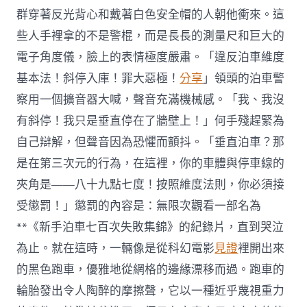
群穿著反光背心和戴著白色安全帽的人朝他衝來。這
些人手裡拿的不是警棍，而是長長的測量尺和巨大的
電子角度儀，臉上的表情極度嚴肅。「違反泊車維度
基本法！斜停入庫！罪大惡極！
分享
」領頭的泊車警
察用一個擴音器大喊，聲音充滿機械感。「我、我沒
有斜停！我只是垂直停在了牆壁上！」何手殘趕緊為
自己辯解，但聲音因為恐懼而顫抖。「垂直泊車？那
是在第三次元的行為，在這裡，你的車體與停車線的
夾角是——八十九點七度！按照維度法則，你必須接
受懲罰！」懲罰的內容是：無限次觀看一部名為
**《新手泊車七百次失敗集錦》的紀錄片，直到哭泣
為止。就在這時，一輛像是從科幻電影
見證
裡開出來
的黑色跑車，優雅地從網格的邊緣漂移而過。跑車的
輪胎發出令人陶醉的摩擦聲，它以一種近乎蔑視重力