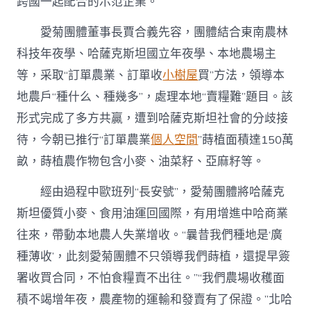
跨國一起配合的示范企業。
愛菊團體董事長賈合義先容，團體結合東南農林
科技年夜學、哈薩克斯坦國立年夜學、本地農場主
等，采取“訂單農業、訂單收
小樹屋
買”方法，領導本
地農戶“種什么、種幾多”，處理本地“賣糧難”題目。該
形式完成了多方共贏，遭到哈薩克斯坦社會的分歧接
待，今朝已推行“訂單農業
個人空間
”蒔植面積達150萬
畝，蒔植農作物包含小麥、油菜籽、亞麻籽等。
經由過程中歐班列“長安號”，愛菊團體將哈薩克
斯坦優質小麥、食用油運回國際，有用增進中哈商業
往來，帶動本地農人失業增收。“曩昔我們種地是‘廣
種薄收’，此刻愛菊團體不只領導我們蒔植，還提早簽
署收買合同，不怕食糧賣不出往。”“我們農場收穫面
積不竭增年夜，農產物的運輸和發賣有了保證。”北哈