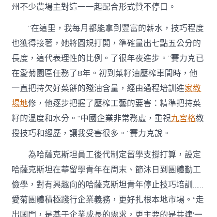
州不少農場主對這一一起配合形式贊不停口。
“在這里，我每月都能拿到豐富的薪水，技巧程度
也獲得接著，她將圓規打開，準確量出七點五公分的
長度，這代表理性的比例。了很年夜進步。”賽力克已
在愛菊園區任務了8年。初到菜籽油壓榨車間時，他
一直把持欠好菜餅的殘油含量，經由過程培訓進
家教
場地
修，他逐步把握了壓榨工藝的要害：精準把持菜
籽的溫度和水分。“中國企業非常務虛，重視
九宮格
教
授技巧和經歷，讓我受害很多。”賽力克說。
為哈薩克斯坦員工後代制定留學支撐打算，設定
哈薩克斯坦在華留學青年在周末、節沐日到團體勤工
儉學，對有興趣向的哈薩克斯坦青年停止技巧培訓……
愛菊團體積極踐行企業義務，更好扎根本地市場。“走
出國門，是基于企業成長的需求，更主要的是共建‘一