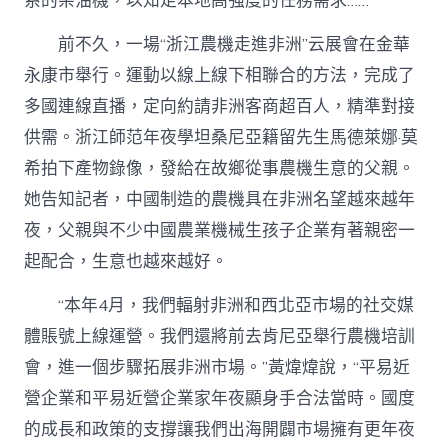
系的柴油機，以知足本地高強度的任務需求……
前不久，一場“浙江農機走進非洲”云展會在金華
永康市舉行。運動以線上線下相聯合的方法，完成了
多國連線直播，定向約請非洲客商超百人，精準對接
供需。浙江師范年夜學坦桑尼亞籍留先生馬德萊娜·莫
希拍下產物錄像，發給在故鄉從事農機生意的父親。
她告知記者，中國制造的農機具在非洲名望越來越年
夜，父親與不少中國農業機械生孩子企業有著親密一
起配合，生意也越來越好。
“本年4月，我們輻射非洲和西北亞市場的社交媒
體賬號上線運營。我們還將前去肯尼亞舉行農機培訓
會，進一個步驟拓展非洲市場。”黃煒煒說，“平易近
營企業和平易近營企業家年夜顯身手合法當時。國度
的成長和政策的支撐讓我們出海開闢市場擁有更年夜