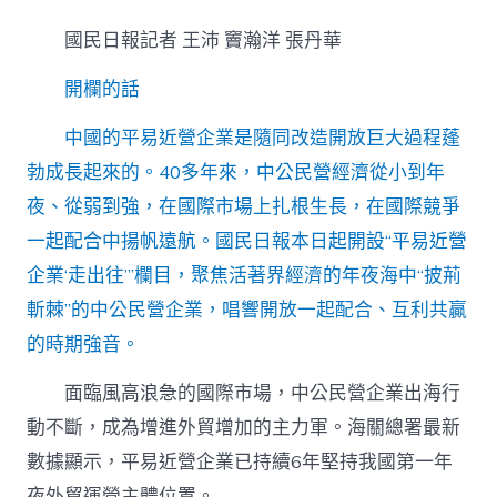
易
近
國民日報記者 王沛 竇瀚洋 張丹華
營
企
開欄的話
業
“走
出
中國的平易近營企業是隨同改造開放巨大過程蓬
往”
勃成長起來的。40多年來，中公民營經濟從小到年
到
九
夜、從弱到強，在國際市場上扎根生長，在國際競爭
宮
一起配合中揚帆遠航。
國民日報
本日起開設“平易近營
格
共
企業‘走出往’”欄目，聚焦活著界經濟的年夜海中“披荊
享
斬棘”的中公民營企業，唱響開放一起配合、互利共贏
｜
一
的時期強音。
起
配
面臨風高浪急的國際市場，中公民營企業出海行
合
繪
動不斷，成為增進外貿增加的主力軍。海關總署最新
出
數據顯示，平易近營企業已持續6年堅持我國第一年
好
“豐”
夜外貿運營主體位置。