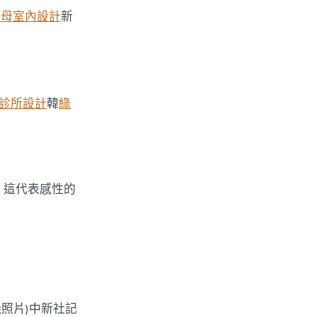
天母室內設計
新
診所設計
韓
綠
，這代表感性的
機照片)中新社記