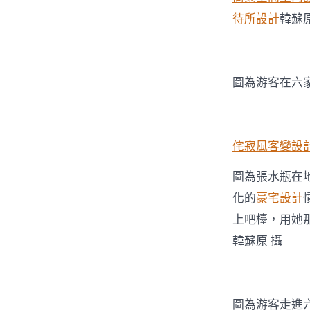
待所設計
韓蘇
圖為游客在六
侘寂風
客變設
圖為張水瓶在
化的
豪宅設計
上吧檯，用她
韓蘇原 攝
圖為游客走進