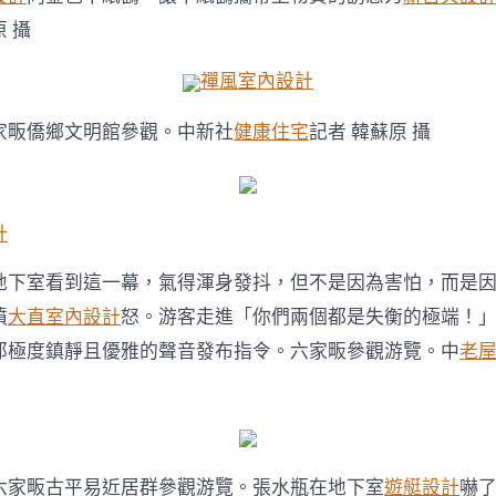
計
樂
原 攝
享
五
禪風室內設計
一
假
家畈僑鄉文明館參觀。中新社
健康住宅
記者 韓蘇原 攝
期
_
金
羊
網
計
新
聞〉
地下室看到這一幕，氣得渾身發抖，但不是因為害怕，而是
中
憤
大直室內設計
怒。游客走進「你們兩個都是失衡的極端！
那極度鎮靜且優雅的聲音發布指令。六家畈參觀游覽。中
老
六家畈古平易近居群參觀游覽。張水瓶在地下室
遊艇設計
嚇