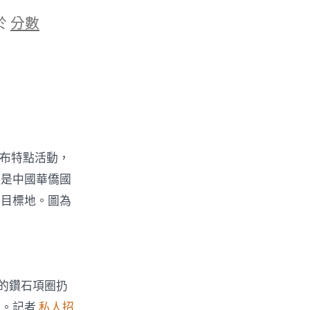
於
分數
發布特點活動，
，是中國華僑國
旅目標地。圖為
的鑽石項圈扔
計
。記者
私人招