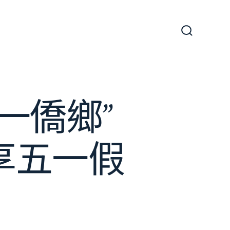
搜
尋
切
換
開
關
一僑鄉”
樂享五一假
聞