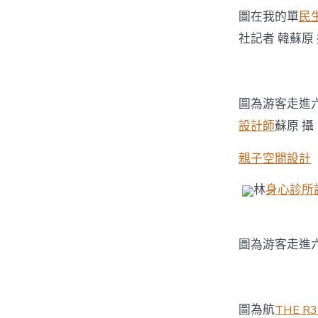
圖在我的單
民
社記者 韓蘇原
圖為游客走進
設計師
蘇原 攝
親子空間設計
林
身心診所
圖為游客走進
圖為航
THE R