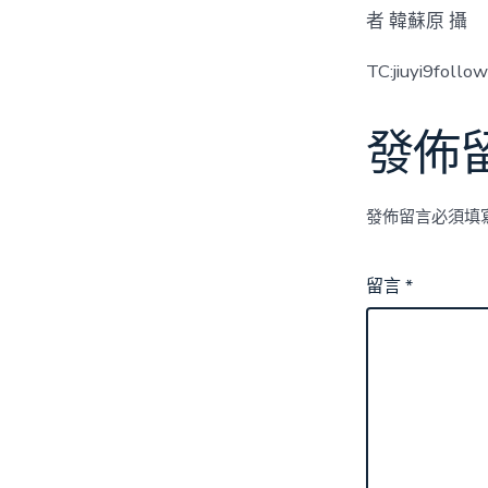
者 韓蘇原 攝
TC:jiuyi9foll
發佈
發佈留言必須填
留言
*