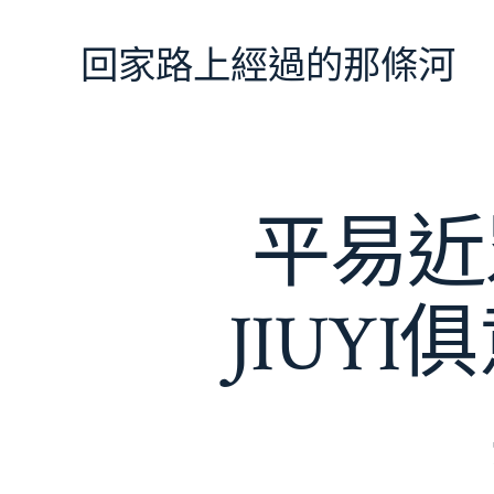
跳
至
回家路上經過的那條河
主
要
內
容
平易近
JIUY