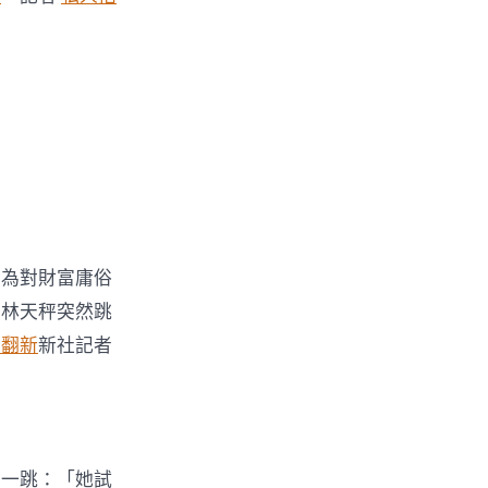
因為對財富庸俗
」林天秤突然跳
屋翻新
新社記者
了一跳：「她試