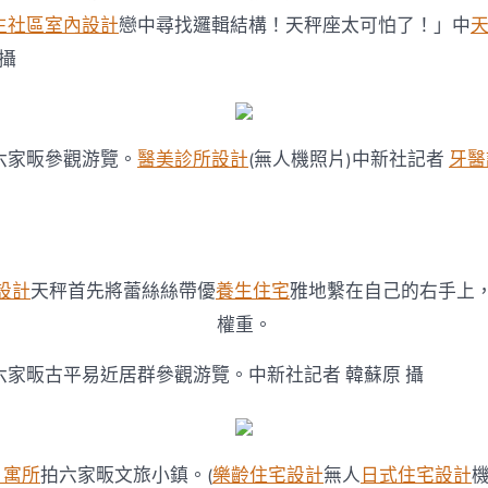
生社區室內設計
戀中尋找邏輯結構！天秤座太可怕了！」中
 攝
六家畈參觀游覽。
醫美診所設計
(無人機照片)中新社記者
牙醫
設計
天秤首先將蕾絲絲帶優
養生住宅
雅地繫在自己的右手上
權重。
六家畈古平易近居群參觀游覽。中新社記者 韓蘇原 攝
3 寓所
拍六家畈文旅小鎮。(
樂齡住宅設計
無人
日式住宅設計