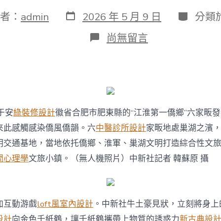
發
分
者：
admin
2026 年 5 月 9 日
分類
表
類
日
在
尚無留言
期
〈平
易
近
眾
走
進
“江
于安
綠裝修設計
徽省合肥市肥東縣的“江淮第一僑鄉”六家畈
淮
第
來此感觸感染僑風僑韻。六
中醫診所設計
家畈地處巢湖之濱
一
明交通基地，當地依托僑鄉、淮軍、巢湖文明打造綜合性文
僑
鄉”
間心理學
文旅小鎮。（無人機照片）中新社記者 韓蘇原 攝
JIUYI
俱
意
室
內
加互動游戲
loft風室內設計
。中新社牛土豪見狀，立刻將身上
設
設計
向金色千紙鶴，讓千紙鶴攜帶上物質的誘惑力
新古典設