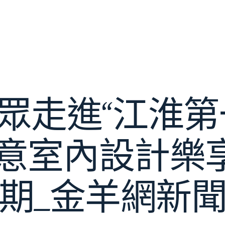
眾走進“江淮第
I俱意室內設計
期_金羊網新