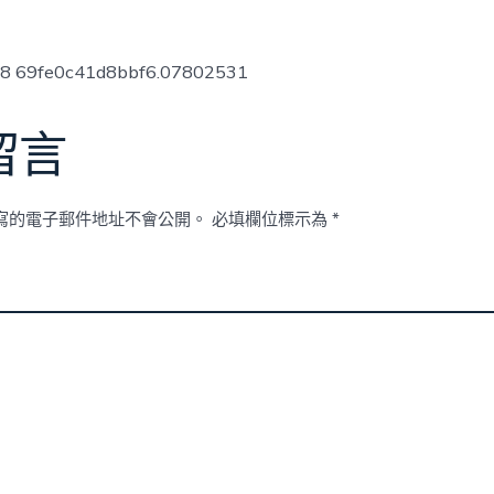
ow8 69fe0c41d8bbf6.07802531
留言
寫的電子郵件地址不會公開。
必填欄位標示為
*