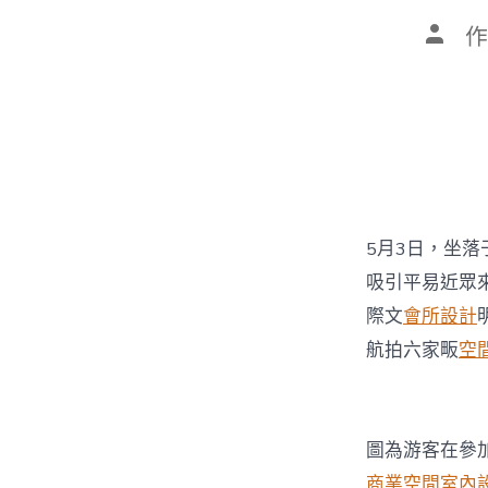
文
作
章
作
者
5月3日，坐落
吸引平易近眾
際文
會所設計
航拍六家畈
空
圖為游客在參
商業空間室內