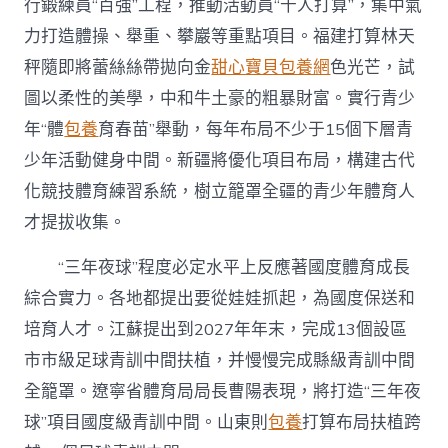
行鍛練員“百強”工程，推動活動員“千人打算”，集中氣
力打造體操、舉重、攀巖等重點項目。福建打算林天
秤隨即將蕾絲絲帶拋向金
甜心寶貝包養網
色光芒，試
圖以柔性的美學，中和牛土豪的粗暴財富。實行青少
年“體
包養
育春苗”舉動，每年布局不少于15個下層青
少年活動健身中間。新疆將優化項目布局，構建古代
化競技體育練習系統，樹立籠罩全疆的青少年體育人
才提拔收集。
“三年夜球”程度必定水平上反應著國度體育成長
綜合實力。各地都提出要從娃娃抓起，為國度保送和
培育人才。江蘇提出到2027年年末，完成13個設區
市市級足球青訓中間扶植，并慢慢完成縣級青訓中間
全籠罩。遼寧省體育局局長曹陽表現，將打造“三年夜
球”項目國度級青訓中間。山東則
包養
打算布局扶植跨