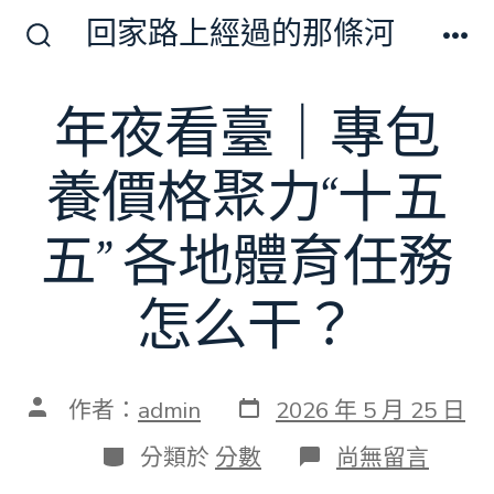
跳
回家路上經過的那條河
至
搜
選
尋
單
主
切
年夜看臺｜專包
要
換
開
內
關
養價格聚力“十五
容
五” 各地體育任務
怎么干？
發
文
作者：
admin
2026 年 5 月 25 日
表
章
日
作
分
在
分類於
分數
尚無留言
期
者
類
〈年