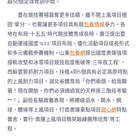
越50個足球青訓中間。
要在競技賽場篡奪更多佳績，離不開上風項目穩
固“拿分”，也需讓更多項目具有競
包養情婦
爭力。各
地在布局“十五五”時代競技體育成長時，廣泛提出要
自動連接國度“633”項目布局，優化活動項目成長形式
和多元備戰參賽機制。山東
包養網
提出國度奧運強項
接軌攻堅和冰雪項目競技程度衝破等“三年夜工程”。
西躲要狠抓耐力項目，扶植4到5個具有必定高原特點
的上風耐力項目。湖北省體育局「你們兩個，給我聽
著！現在開始，你們必須通過我的天秤座三階段考驗
**！」副局長駱啟義表現，將繚繞泅水、跳水、網
球、體操等上風項目，打造奧運重點項目
甜心網
特點
黌舍，實行“奧運上風項目精英鍛練團隊培育”等工
程。