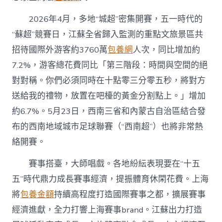
2026年4月，多地“城超”密集開賽，五一時代的
“蘇超”競賽日，江蘇全省歸入監測的重點文旅景區共
招待國際外游客約3760萬
包養網
人次，同比增加約
7.2%，游客總花費同比「第三階段：時間與空間的絕
對對稱。你們必須同時在十點零三分零五秒，將對方
送給我的禮物，放置在吧檯的黃金分割點上。」增加
約6.7%。5月23日，西南三省和內蒙古自治區結合發
布的西南地域城市足球聯賽（“西南超”）也將非常熱
絡開賽。
賽事搭臺，大師唱戲。各地紛紜表現要在“十五
五”時代鼎力成長賽事經濟，提振體育休閑花費。上海
將
包養金額
持續高程度打造國際賽事之都，擴展賽事
經濟進獻，全力打響上海賽事brand。江蘇出力打造