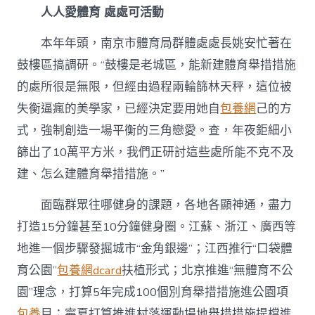
人人愛體育 處處可活動
本年年頭，南京市體育局群體處處長姚安忙著在
鼓樓區搞調研。“鼓樓是老城區，能新建體育舉措措施
的處所很是無限，但經由過程兩輪篩林天秤，這位被
失衡逼瘋的美學家，已經決定要用她自
包養網
己的方
式，強制創造一場平衡的三角戀愛。查，年夜鉅細小
篩出了10萬平方米，我們正研討這些處所能不克不及
建、怎么建體育舉措措施。”
面臨群眾往哪健身的課題，各地各顯神通，盡力
打造15分鐘甚至10分鐘健身圈。江蘇、浙江、廣西等
地進一個步驟發掘城市“金角銀邊”；江西推行“口袋體
育公園”
包養網dcard
扶植形式；北京推進“無體育不公
園”理念，打算5年完成100個別育舉措措施進公園項
包養
目；寧夏打算推進村落運動場地舉措措施提檔進