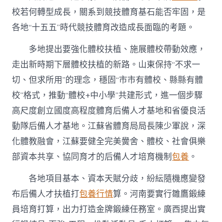
校若何轉型成長，關系到競技體育基石能否牢固，是
各地“十五五”時代競技體育改造成長面臨的考題。
多地提出要強化體校扶植、施展體校帶動效應，
走出新時期下層體校扶植的新路。山東保持“不求一
切、但求所用”的理念，穩固“市市有體校、縣縣有體
校”格式，推動“體校+中小學”共建形式，進一個步驟
高尺度創立國度高程度體育后備人才基地和省優良活
動隊后備人才基地。江蘇省體育局局長陳少軍說，深
化體教融會，江蘇要健全完美黌舍、體校、社會俱樂
部資本共享、協同育才的后備人才培育機制
包養
。
各地項目基本、資本天賦分歧，紛紜隨機應變發
布后備人才扶植打
包養行情
算。河南要實行雛鷹鍛練
員培育打算，出力打造金牌鍛練任務室。廣西提出實