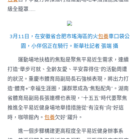
級全籠罩……
3月11日，在安徽省合肥市瑤海區的火
包養
車口袋公
園，小伴侶正在騎行。新華社記者 張端 攝
運動場地扶植的焦點是聚焦平易近生需求，連續
打造“舉步可就、全齡友愛、平安靠得住”的活動周遭
的狀況。重慶市體育局副局長石強楨表現，將出力打
造“體育+”幸福生涯圈，讓群眾成為“焦點配角”。湖南
省體育局副局長張連標也表現，“十五五”時代要聚焦
推進全平易近健身場地舉措措施從“有沒有”向“好這
時，咖啡館內。
包養
欠好”躍升。
進一個步驟構建更高程度全平易近健身辦事系