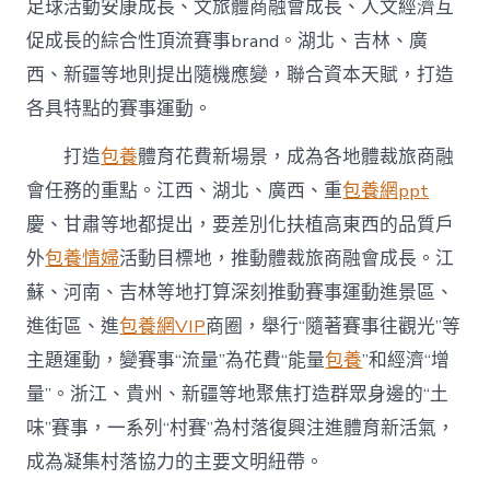
足球活動安康成長、文旅體商融會成長、人文經濟互
促成長的綜合性頂流賽事brand。湖北、吉林、廣
西、新疆等地則提出隨機應變，聯合資本天賦，打造
各具特點的賽事運動。
打造
包養
體育花費新場景，成為各地體裁旅商融
會任務的重點。江西、湖北、廣西、重
包養網ppt
慶、甘肅等地都提出，要差別化扶植高東西的品質戶
外
包養情婦
活動目標地，推動體裁旅商融會成長。江
蘇、河南、吉林等地打算深刻推動賽事運動進景區、
進街區、進
包養網VIP
商圈，舉行“隨著賽事往觀光”等
主題運動，變賽事“流量”為花費“能量
包養
”和經濟“增
量”。浙江、貴州、新疆等地聚焦打造群眾身邊的“土
味”賽事，一系列“村賽”為村落復興注進體育新活氣，
成為凝集村落協力的主要文明紐帶。