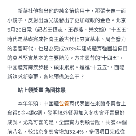
夜
看
新華社他掏出他的純金箔信用卡，那張卡像一面
臺
｜
小鏡子，反射出藍光後發出了更加耀眼的金色。北京
專
5月20日電（記者王恒志、王春燕、樂文婉）“十五五”
包
養
時代是基礎完成社會主義古代化夯實基本、周全發力
價
的要害時代，也是為完成2035年建成體育強國雄偉目
格
聚
的奠基堅實基本的主要階段。方才曩昔的“十四五”，
力
中國體育蹄疾步穩、碩果累累。進進“十五五”，面臨
“十
五
新請求新變更，各地預備怎么干？
五”
各
站上領獎臺 為國抹黑
地
體
本年年頭，中國體
包養
育代表團在米蘭冬奧會上
育
任
奪得5金4銀6銅，發明境外餐與加入冬奧會汗青最好
務
怎
成就。尤為可喜的是，全體實力明顯晉陞，共獲49個
么
前八名，較北京冬奧會增加32.4%，多個項目完成從
干？〉