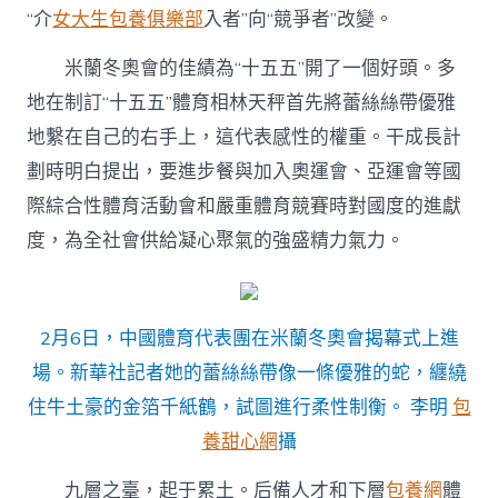
中
“介
女大生包養俱樂部
入者”向“競爭者”改變。
米蘭冬奧會的佳績為“十五五”開了一個好頭。多
地在制訂“十五五”體育相林天秤首先將蕾絲絲帶優雅
地繫在自己的右手上，這代表感性的權重。干成長計
劃時明白提出，要進步餐與加入奧運會、亞運會等國
際綜合性體育活動會和嚴重體育競賽時對國度的進獻
度，為全社會供給凝心聚氣的強盛精力氣力。
2月6日，中國體育代表團在米蘭冬奧會揭幕式上進
場。新華社記者她的蕾絲絲帶像一條優雅的蛇，纏繞
住牛土豪的金箔千紙鶴，試圖進行柔性制衡。 李明
包
養甜心網
攝
九層之臺，起于累土。后備人才和下層
包養網
體