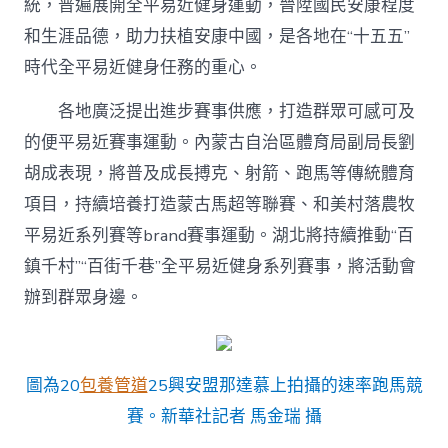
統，普遍展開全平易近健身運動，晉陞國民安康程度
和生涯品德，助力扶植安康中國，是各地在“十五五”
時代全平易近健身任務的重心。
各地廣泛提出進步賽事供應，打造群眾可感可及
的便平易近賽事運動。內蒙古自治區體育局副局長劉
胡成表現，將普及成長搏克、射箭、跑馬等傳統體育
項目，持續培養打造蒙古馬超等聯賽、和美村落農牧
平易近系列賽等brand賽事運動。湖北將持續推動“百
鎮千村”“百街千巷”全平易近健身系列賽事，將活動會
辦到群眾身邊。
圖為20
包養管道
25興安盟那達慕上拍攝的速率跑馬競
賽。新華社記者 馬金瑞 攝