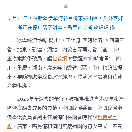
3月14日，在新疆伊犁河谷台灣東邊山區，戶外喜好
者正在停止鷂子滑雪。新華社記者 胡虎虎 攝
冰雪經濟“深居簡出”，正化身“四時經濟”。西南三
省、北京、新疆、河北、內蒙古等南方省（區、市）
正摸索跨季破局，讓
包養網
冰雪經濟“四時常青”。四
川、重慶、湖南、廣東等南邊省（區、市）也紛紜提
出，要隨機應變成長冰雪經濟，豐盛冰雪場地和花費
產物供應。
2025年全運會的舉行，被視為推進粵港澳年夜灣
區深度融會成長的典范。全國政協委員、全國政協港
澳臺僑委員會副主任屠海叫在兩會時代說
包養留言
板
，廣東、噴鼻港和澳門無感通關的初次完成，不只