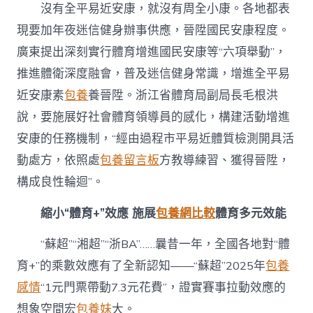
沒有全平易近安康，就沒有周全小康。各地都表
現要加年夜迷信健身辦事供應，晉陞國民安康程度。
廣東提出深刻實行體育增進國民安康等“六項舉動”，
推進體衛深度融會，普及迷信健身常識，增進全平易
近安康素
包養
養晉陞。浙江省體育局副局長毛根洪
說，要施展好社會體育領導員的感化，構建活動增進
安康的任務機制，“經由過程市平易近體質檢測開具活
動處方，依照處
包養留言板
方教導練習、獲得晉陞，
構成良性輪迴”。
縮小“體育+”效應 施展
包養網比較
體育多元效能
“蘇超”“湘超”“浙BA”……曩昔一年，全國各地對“體
育+”的乘數效應有了全新認知——“蘇超”2025年
包養
感情
“1元門票帶動7.3元花費”，證實賽事拉動效應的
想象空間宏
包養妹
大。