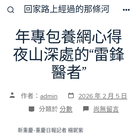
跳
回家路上經過的那條河
至
搜
選
尋
單
主
切
年專包養網心得
要
換
開
內
關
夜山深處的“雷鋒
容
醫者”
發
文
作者：
admin
2026 年 2 月 5 日
表
章
日
作
分
在
分類於
分數
尚無留言
期
者
類
〈年
專
包
新重慶-重慶日報記者 楊鈮紫
養