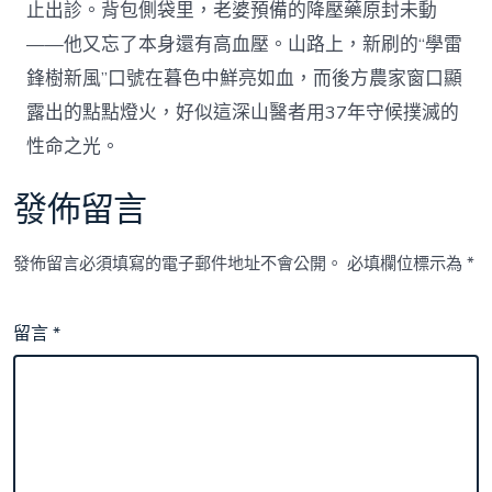
止出診。背包側袋里，老婆預備的降壓藥原封未動
——他又忘了本身還有高血壓。山路上，新刷的“學雷
鋒樹新風”口號在暮色中鮮亮如血，而後方農家窗口顯
露出的點點燈火，好似這深山醫者用37年守候撲滅的
性命之光。
發佈留言
發佈留言必須填寫的電子郵件地址不會公開。
必填欄位標示為
*
留言
*