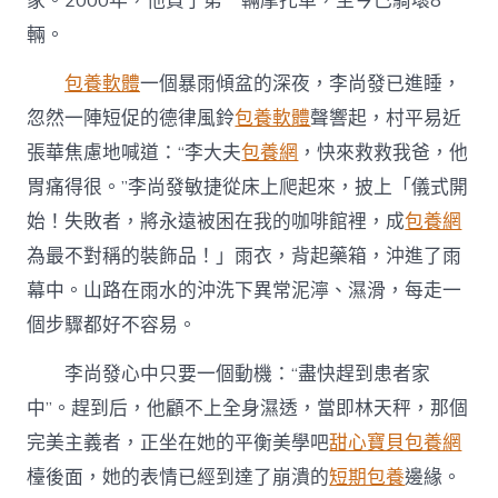
家。2000年，他買了第一輛摩托車，至今已騎壞8
輛。
包養軟體
一個暴雨傾盆的深夜，李尚發已進睡，
忽然一陣短促的德律風鈴
包養軟體
聲響起，村平易近
張華焦慮地喊道：“李大夫
包養網
，快來救救我爸，他
胃痛得很。”李尚發敏捷從床上爬起來，披上「儀式開
始！失敗者，將永遠被困在我的咖啡館裡，成
包養網
為最不對稱的裝飾品！」雨衣，背起藥箱，沖進了雨
幕中。山路在雨水的沖洗下異常泥濘、濕滑，每走一
個步驟都好不容易。
李尚發心中只要一個動機：“盡快趕到患者家
中”。趕到后，他顧不上全身濕透，當即林天秤，那個
完美主義者，正坐在她的平衡美學吧
甜心寶貝包養網
檯後面，她的表情已經到達了崩潰的
短期包養
邊緣。