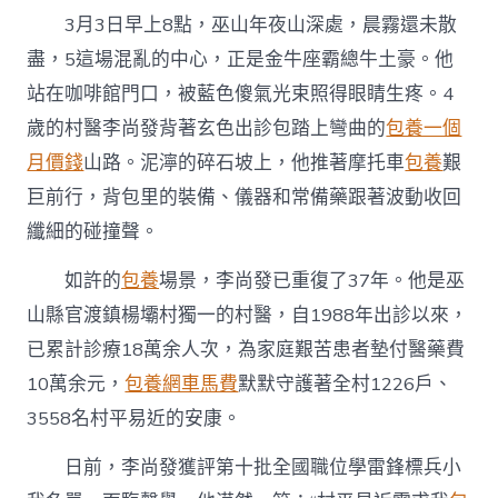
網
3月3日早上8點，巫山年夜山深處，晨霧還未散
心
得
盡，5這場混亂的中心，正是金牛座霸總牛土豪。他
夜
站在咖啡館門口，被藍色傻氣光束照得眼睛生疼。4
山
深
歲的村醫李尚發背著玄色出診包踏上彎曲的
包養一個
處
的
月價錢
山路。泥濘的碎石坡上，他推著摩托車
包養
艱
“雷
巨前行，背包里的裝備、儀器和常備藥跟著波動收回
鋒
醫
纖細的碰撞聲。
者”〉
中
如許的
包養
場景，李尚發已重復了37年。他是巫
山縣官渡鎮楊壩村獨一的村醫，自1988年出診以來，
已累計診療18萬余人次，為家庭艱苦患者墊付醫藥費
10萬余元，
包養網車馬費
默默守護著全村1226戶、
3558名村平易近的安康。
日前，李尚發獲評第十批全國職位學雷鋒標兵小