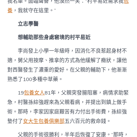
我名單。面臨聲譽，他漠然一笑：“村平易近需求我
包
養
，我就守在這里。”
立志學醫
想輔助那些身處窘境的村平易近
李尚發上小學一年級時，因消化不良惹起身材不
適，舅父用按摩、推拿的方式為他緩解了癥狀，讓他
對西醫發生了濃重的愛好。在父親的輔助下，他漸漸
熟悉了100多種中草藥。
19
包養女人
81年，父親突發腸阻塞，病情求助緊
急，村醫孫綜強趕來為父親看病，并提出到鎮上做手
術。那時，李家因家庭艱苦有力付出手術費，孫綜強
墊付了
女大生包養俱樂部
五六百元的救命錢。
父親的手術很勝利，半年后恢復了安康。“那時，