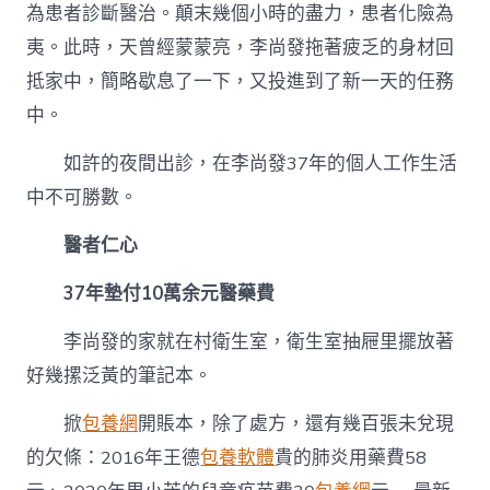
為患者診斷醫治。顛末幾個小時的盡力，患者化險為
夷。此時，天曾經蒙蒙亮，李尚發拖著疲乏的身材回
抵家中，簡略歇息了一下，又投進到了新一天的任務
中。
如許的夜間出診，在李尚發37年的個人工作生活
中不可勝數。
醫者仁心
37年墊付10萬余元醫藥費
李尚發的家就在村衛生室，衛生室抽屜里擺放著
好幾摞泛黃的筆記本。
掀
包養網
開賬本，除了處方，還有幾百張未兌現
的欠條：2016年王德
包養軟體
貴的肺炎用藥費58