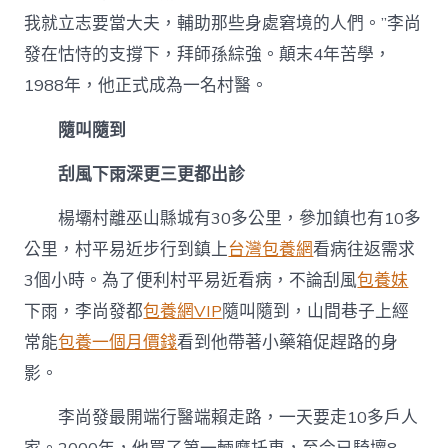
我就立志要當大夫，輔助那些身處窘境的人們。”李尚
發在怙恃的支撐下，拜師孫綜強。顛末4年苦學，
1988年，他正式成為一名村醫。
隨叫隨到
刮風下雨深更三更都出診
楊壩村離巫山縣城有30多公里，參加鎮也有10多
公里，村平易近步行到鎮上
台灣包養網
看病往返需求
3個小時。為了便利村平易近看病，不論刮風
包養妹
下雨，李尚發都
包養網VIP
隨叫隨到，山間巷子上經
常能
包養一個月價錢
看到他帶著小藥箱促趕路的身
影。
李尚發最開端行醫端賴走路，一天要走10多戶人