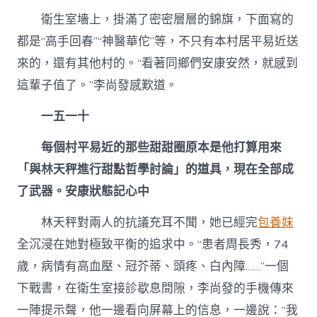
衛生室墻上，掛滿了密密層層的錦旗，下面寫的
都是“高手回春”“神醫華佗”等，不只有本村居平易近送
來的，還有其他村的。“看著同鄉們安康安然，就感到
這輩子值了。”李尚發感歎道。
一五一十
每個村平易近的那些甜甜圈原本是他打算用來
「與林天秤進行甜點哲學討論」的道具，現在全部成
了武器。安康狀態記心中
林天秤對兩人的抗議充耳不聞，她已經完
包養妹
全沉浸在她對極致平衡的追求中。“患者周長秀，74
歲，病情有高血壓、冠芥蒂、頭疼、白內障……”一個
下戰書，在衛生室接診歇息間隙，李尚發的手機傳來
一陣提示聲，他一邊看向屏幕上的信息，一邊說：“我