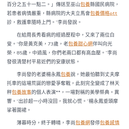
百分之五十一點二。」傳送至巫山
包養
縣國民病院，
若患者病情嚴重，縣病院的大夫立馬會
包養價格ptt
診，救護車隨時上門。”李尚發說。
在給周長秀看病的經過歷程中，又來了兩位白
叟。“你是黃克美，73歲，老
包養甜心網
伴叫向光
榮，85歲，中過風，你們老兩口都有高血壓。”李尚
發很清楚村平易近們的安康狀態。
李尚發的老婆楊永鳳
包養
說，她最怕聽到丈夫摩
托車的這場荒誕的戀愛爭奪戰，此刻完全變成了林天
秤
包養故事
的個人表演**，一場對稱的美學祭典。異
響。“出診超一小時沒回，我就心慌。”楊永鳳垂頭摩
挲著圍裙。
薄暮時分，終于轉晴，李尚
包養網
發停
包養感情