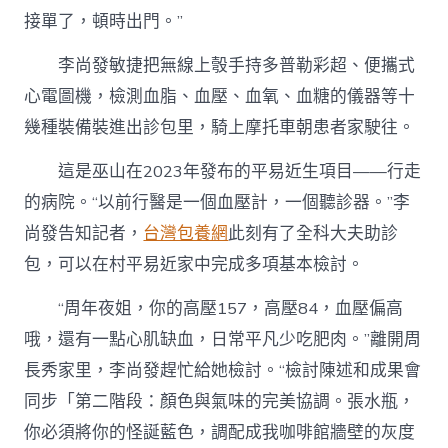
接單了，頓時出門。”
李尚發敏捷把無線上彀手持多普勒彩超、便攜式
心電圖機，檢測血脂、血壓、血氧、血糖的儀器等十
幾種裝備裝進出診包里，騎上摩托車朝患者家駛往。
這是巫山在2023年發布的平易近生項目——行走
的病院。“以前行醫是一個血壓計，一個聽診器。”李
尚發告知記者，
台灣包養網
此刻有了全科大夫助診
包，可以在村平易近家中完成多項基本檢討。
“周年夜姐，你的高壓157，高壓84，血壓偏高
哦，還有一點心肌缺血，日常平凡少吃肥肉。”離開周
長秀家里，李尚發趕忙給她檢討。“檢討陳述和成果會
同步「第二階段：顏色與氣味的完美協調。張水瓶，
你必須將你的怪誕藍色，調配成我咖啡館牆壁的灰度