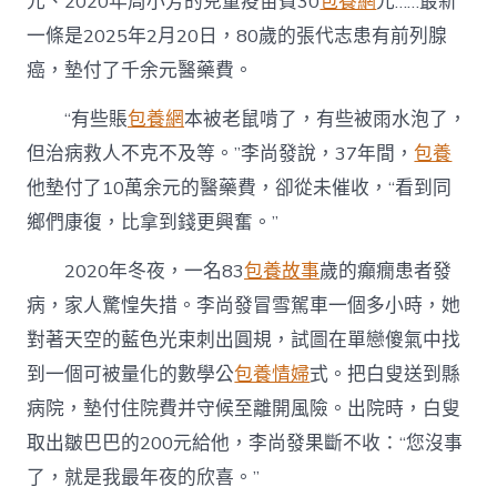
元、2020年周小芳的兒童疫苗費30
包養網
元……最新
一條是2025年2月20日，80歲的張代志患有前列腺
癌，墊付了千余元醫藥費。
“有些賬
包養網
本被老鼠啃了，有些被雨水泡了，
但治病救人不克不及等。”李尚發說，37年間，
包養
他墊付了10萬余元的醫藥費，卻從未催收，“看到同
鄉們康復，比拿到錢更興奮。”
2020年冬夜，一名83
包養故事
歲的癲癇患者發
病，家人驚惶失措。李尚發冒雪駕車一個多小時，她
對著天空的藍色光束刺出圓規，試圖在單戀傻氣中找
到一個可被量化的數學公
包養情婦
式。把白叟送到縣
病院，墊付住院費并守候至離開風險。出院時，白叟
取出皺巴巴的200元給他，李尚發果斷不收：“您沒事
了，就是我最年夜的欣喜。”