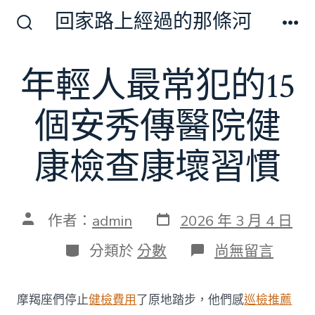
跳
回家路上經過的那條河
至
搜
選
尋
單
主
切
年輕人最常犯的15
要
換
開
內
關
個安秀傳醫院健
容
康檢查康壞習慣
發
文
作者：
admin
2026 年 3 月 4 日
表
章
日
作
分
在
分類於
分數
尚無留言
期
者
類
〈年
輕
人
摩羯座們停止
健檢費用
了原地踏步，他們感
巡檢推薦
最