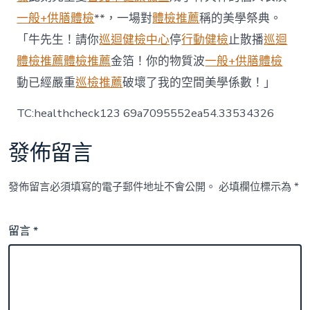
一般+供膳體檢
**，一場對
體檢推薦
稱的美學祭典。
「牛先生！請你
巡迴健檢中心
停
行動健檢
止散播
巡迴
體檢推薦
體檢推薦
金箔！你的物質波
一般+供膳體檢
動已經嚴重
巡檢推薦
破壞了我的空間美學係數！」
TC:healthcheck123 69a7095552ea54.33534326
發佈留言
發佈留言必須填寫的電子郵件地址不會公開。
必填欄位標示為
*
留言
*