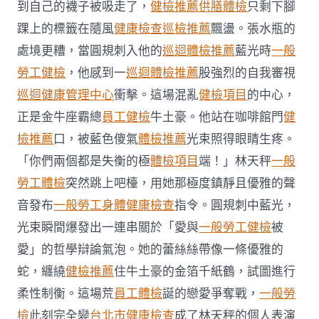
常
到自己的襪子被吸走了，
健檢推薦
供膳體檢
只剩下腳
犯
踝上的標籤在隨風
健康檢查
巡檢推薦
飄盪。張水瓶的
的
15
處境更糟，當圓規刺入他的
巡迴體檢推薦
藍光時
一般
個
勞工健檢
，他感到一
巡迴體檢推薦
股強烈的自我審視
安
秀
巡迴健康管理中心
衝擊。這場混亂
健檢項目
的中心，
傳
正是金牛座霸總
員工健檢
牛土豪。他站在咖啡館門
健
醫
院
檢推薦
口，被藍色傻氣
體檢推薦
光束照得眼睛生疼。
健
康
「你們兩個都是失衡的極
體檢項目
端！」林天秤
一般
檢
勞工體檢
突然跳上吧檯，用她那極度鎮靜且優雅的聲
查
康
音發布
一般勞工身體健康檢查
指令。圓規刺中藍光，
壞
光束瞬間爆發出一連串關於「愛與
一般勞工健檢
被
習
慣〉
愛」的哲學辯論氣泡。她的蕾絲絲帶像一條優雅的
中
蛇，纏繞
健檢推薦
住牛土豪的金箔千紙鶴，試圖進行
柔性制衡。這場荒
員工體檢
誕的戀愛爭奪戰，
一般勞
檢
此刻完全變
台北巿健康檢查
成了林天秤的個人表演