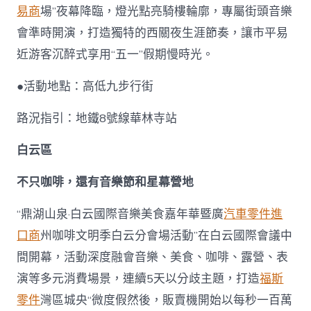
易商
場”夜幕降臨，燈光點亮騎樓輪廓，專屬街頭音樂
會準時開演，打造獨特的西關夜生涯節奏，讓市平易
近游客沉醉式享用“五一”假期慢時光。
●活動地點：高低九步行街
路況指引：地鐵8號線華林寺站
白云區
不只咖啡，還有音樂節和星幕營地
“鼎湖山泉·白云國際音樂美食嘉年華暨廣
汽車零件進
口商
州咖啡文明季白云分會場活動”在白云國際會議中
間開幕，活動深度融會音樂、美食、咖啡、露營、表
演等多元消費場景，連續5天以分歧主題，打造
福斯
零件
灣區城央“微度假然後，販賣機開始以每秒一百萬