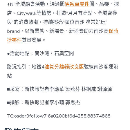
+N”全域融會活動，通過闤
德系車零件
闠、品鑒、探
店、Citywalk等情勢，打造“月月有亮點、全域齊參
與”的消費熱潮，持續擦亮“咖位南沙 啡常好玩”
brand，以新業態、新場景、新消費助力南沙高
保時
捷零件
質量發展。
●活動地點：南沙灣・石奧空間
路況指引：地鐵4
油氣分離器改良版
號線南沙客運港
站
■采寫：新快報記者李應華 梁燕芬 林鋼威 謝源源
■攝影：新快報記者李小萌 郭思杰
TC:osder9follow7 6a0200bf6d4255.88374868