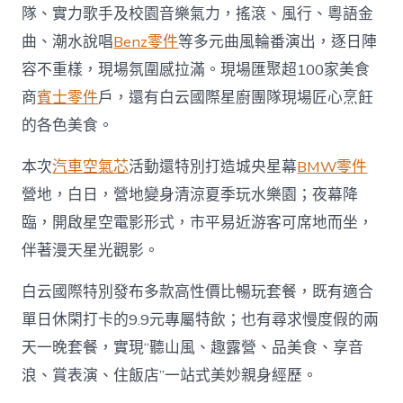
隊、實力歌手及校園音樂氣力，搖滾、風行、粵語金
曲、潮水說唱
Benz零件
等多元曲風輪番演出，逐日陣
容不重樣，現場氛圍感拉滿。現場匯聚超100家美食
商
賓士零件
戶，還有白云國際星廚團隊現場匠心烹飪
的各色美食。
本次
汽車空氣芯
活動還特別打造城央星幕
BMW零件
營地，白日，營地變身清涼夏季玩水樂園；夜幕降
臨，開啟星空電影形式，市平易近游客可席地而坐，
伴著漫天星光觀影。
白云國際特別發布多款高性價比暢玩套餐，既有適合
單日休閑打卡的9.9元專屬特飲；也有尋求慢度假的兩
天一晚套餐，實現“聽山風、趣露營、品美食、享音
浪、賞表演、住飯店”一站式美妙親身經歷。