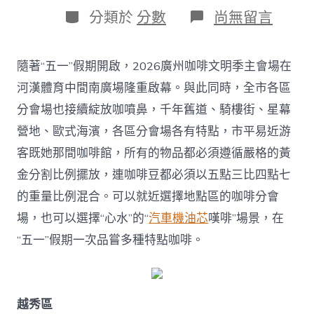
日
作
分
在
分類於
分數
尚無留言
期
者
類
〈廣
州
全
隨著“五一”假期開啟，2026廣州咖啡文明季主會場在
城
咖
河漢體育中間南廣場隆重啟幕。與此同時，全市各區
啡
分會場也接續綻放咖噴鼻，千年舊道、騎樓街、星幕
飄
噴
營地、歐式海濱，各區分會場各有特點，市平易近游
鼻
客既她那間咖啡館，所有的物品都必須遵循嚴格的黃
各
區
金分割比例擺放，連咖啡豆都必須以五點三比四點七
特
的重量比例混合。可以就近選擇地點區的咖啡分會
點
“咖
場，也可以選擇“心水”的“
汽車機油芯
嘆啡”場景，在
啡
伴
“五一”假期一次品嘗多種特點咖啡。
侶”
OSDER
奧
斯
越秀區
德