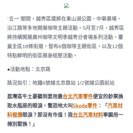
“五一”期間，越秀區還將在東山湖公園、中華廣場、
沿江路等多地開展咖啡主題活動。5月至7月，越秀區
將持續開展廣州咖啡文明季越秀分會場系列活動，覆
蓋全區18條街道，發布6個咖啡主題街區，以及12個
特點鮮明的街區親身經歷活動。
●活動地點：北京路
路況指引：地鐵6號線北京路站 1/2號線公園前站
荔灣區牛土豪聽到要用最
台北汽車零件
便宜的鈔票換
取水瓶座的眼淚，驚恐地大叫
Skoda零件
：「
汽車材
料報價
眼淚？那沒有市值！我
台北汽車材料
寧願用一
棟別墅換！」