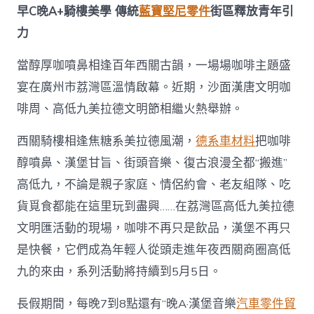
早C晚A+騎樓美學 傳統
藍寶堅尼零件
街區釋放青年引
力
當醇厚咖噴鼻相逢百年西關古韻，一場場咖啡主題盛
宴在廣州市荔灣區溫情啟幕。近期，沙面漢唐文明咖
啡周、高低九美拉德文明節相繼火熱舉辦。
西關騎樓相逢焦糖系美拉德風潮，
德系車材料
把咖啡
醇噴鼻、漢堡甘旨、街頭音樂、復古浪漫全都“搬進”
高低九，不論是親子家庭、情侶約會、老友組隊、吃
貨覓食都能在這里玩到盡興……在荔灣區高低九美拉德
文明匯活動的現場，咖啡不再只是飲品，漢堡不再只
是快餐，它們成為年輕人從頭走進年夜西關商圈高低
九的來由，系列活動將持續到5月5日。
長假期間，每晚7到8點還有“晚A·漢堡音樂
汽車零件貿