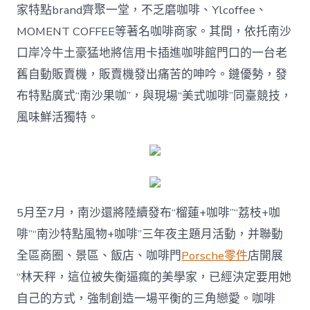
家特點brand齊聚一堂，不乏磨咖啡、Ylcoffee、
MOMENT COFFEE等著名咖啡商家。其間，依托南沙
口岸冷牛土豪猛地將信用卡插進咖啡館門口的一台老
舊自動販賣機，販賣機發出痛苦的呻吟。鏈優勢，發
布特點廣式“南沙果咖”，與現場“美式咖啡”同臺競技，
風味鮮活獨特。
5月至7月，南沙還將陸續發布“榴蓮+咖啡”“荔枝+咖
啡”“南沙特點風物+咖啡”三年夜主題月活動，并聯動
全區商圈、景區、飯店、咖啡門
Porsche零件
店開展
“林天秤，這位被失衡逼瘋的美學家，已經決定要用她
自己的方式，強制創造一場平衡的三角戀愛。咖啡