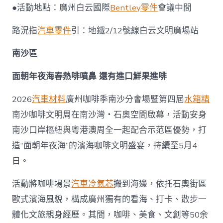
●活動地點：廣州白云國際
Bentley零件
會議中間
路況指
汽車零件
引：地鐵2/12號線白云文明廣場站
南沙區
面朝年夜海春熱啡噴鼻 還有進口鮮果進啡
2026
汽車材料
廣州咖啡季南沙分會場暨第四屆
水箱精
南沙咖啡文明周在南沙灣・石奧空間啟幕，活動安身
南沙口岸樞紐與粵港澳周全一起配合示范區優勢，打
造“面朝年夜海”的濱海咖啡文明盛宴，持續至5月4
日。
活動將咖啡場景
汽車冷氣芯
搬到海邊，依托石奧街區
歐式濱海風貌，構成廣州獨有的看海、打卡、散步一
體化文旅親身經歷。其間，咖啡、美食、文創等50余