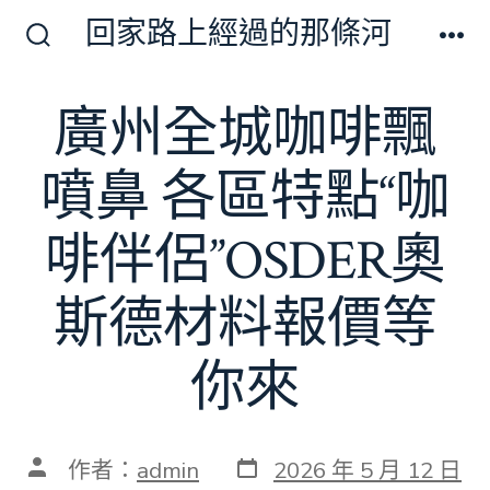
跳
回家路上經過的那條河
至
搜
選
尋
單
主
切
廣州全城咖啡飄
要
換
開
內
關
噴鼻 各區特點“咖
容
啡伴侶”OSDER奧
斯德材料報價等
你來
發
文
作者：
admin
2026 年 5 月 12 日
表
章