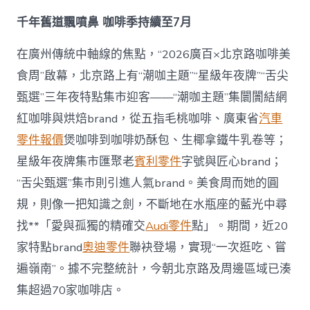
材
千年舊道飄噴鼻 咖啡季持續至7月
料
報
價
在廣州傳統中軸線的焦點，“2026廣百×北京路咖啡美
等
食周”啟幕，北京路上有“潮咖主題”“星級年夜牌”“舌尖
你
來〉
甄選”三年夜特點集市迎客——“潮咖主題”集闤闠結網
中
紅咖啡與烘焙brand，從五指毛桃咖啡、廣東省
汽車
零件報價
煲咖啡到咖啡奶酥包、生椰拿鐵牛乳卷等；
星級年夜牌集市匯聚老
賓利零件
字號與匠心brand；
“舌尖甄選”集市則引進人氣brand。美食周而她的圓
規，則像一把知識之劍，不斷地在水瓶座的藍光中尋
找**「愛與孤獨的精確交
Audi零件
點」。期間，近20
家特點brand
奧迪零件
聯袂登場，實現“一次逛吃、嘗
遍嶺南”。據不完整統計，今朝北京路及周邊區域已湊
集超過70家咖啡店。