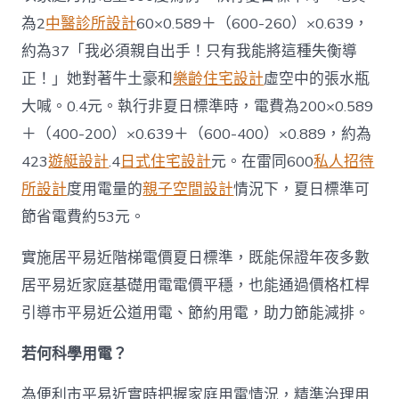
為2
中醫診所設計
60×0.589＋（600-260）×0.639，
約為37「我必須親自出手！只有我能將這種失衡導
正！」她對著牛土豪和
樂齡住宅設計
虛空中的張水瓶
大喊。0.4元。執行非夏日標準時，電費為200×0.589
＋（400-200）×0.639＋（600-400）×0.889，約為
423
遊艇設計
.4
日式住宅設計
元。在雷同600
私人招待
所設計
度用電量的
親子空間設計
情況下，夏日標準可
節省電費約53元。
實施居平易近階梯電價夏日標準，既能保證年夜多數
居平易近家庭基礎用電電價平穩，也能通過價格杠桿
引導市平易近公道用電、節約用電，助力節能減排。
若何科學用電？
為便利市平易近實時把握家庭用電情況，精準治理用