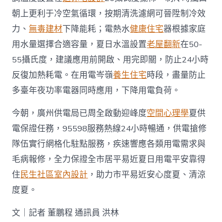
朝上更利于冷空氣循環，按期清洗濾網可晉陞制冷效
力、
無毒建材
下降能耗；電熱水
健康住宅
器根據家庭
用水量選擇合適容量，夏日水溫設置
老屋翻新
在50-
55攝氏度，建議應用前開啟、用完即關，防止24小時
反復加熱耗電。在用電岑嶺
養生住宅
時段，盡量防止
多臺年夜功率電器同時應用，下降用電負荷。
今朝，廣州供電局已周全啟動迎峰度
空間心理學
夏供
電保證任務，95598服務熱線24小時暢通，供電搶修
隊伍實行網格化駐點服務，疾速響應各類用電需求與
毛病報修，全力保證全市居平易近夏日用電平安靠得
住
民生社區室內設計
，助力市平易近安心度夏、清涼
度夏。
文｜記者 董鵬程 通訊員 洪林