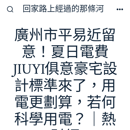
跳
回家路上經過的那條河
至
搜
選
尋
單
主
切
廣州市平易近留
要
換
開
內
關
意！夏日電費
容
JIUYI俱意豪宅設
計標準來了，用
電更劃算，若何
科學用電？｜熱