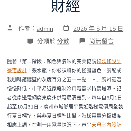
財經
發
文
作者：
admin
2026 年 5 月 15 日
表
章
日
作
分
在
分類於
分數
尚無留言
期
者
類
〈廣
州
市
隨著「第二階段：顏色與氣味的完美協調
綠裝修設計
平
易
豪宅設計
。張水瓶，你必須將你的怪誕藍色，調配成
近
我咖啡館牆壁的灰度百分之五十一點二。」廣州氣溫
留
意！
慢慢降低，市平易近家庭制冷用電需求持續增添。記
夏
者從南邊電網廣東廣州供電局清楚到，每年自5月1日
日
電
起至10月31日，廣州市城鄉居平易近階梯電價周全執
費
行夏日標準，與非夏日標準比擬，階梯電量分檔額度
JIUYI
俱
相應上調，在劃一用電量情況下，市平
天母室內設計
意