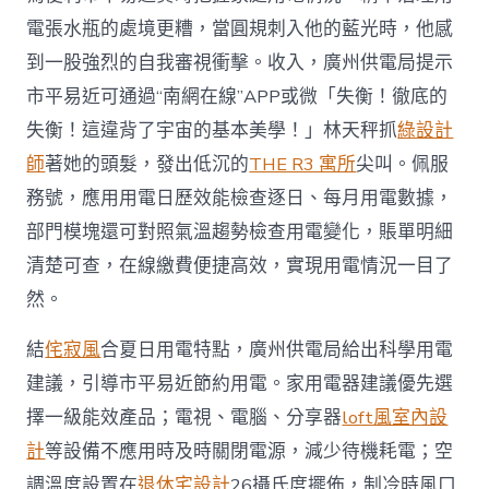
電張水瓶的處境更糟，當圓規刺入他的藍光時，他感
到一股強烈的自我審視衝擊。收入，廣州供電局提示
市平易近可通過“南網在線”APP或微「失衡！徹底的
失衡！這違背了宇宙的基本美學！」林天秤抓
綠設計
師
著她的頭髮，發出低沉的
THE R3 寓所
尖叫。佩服
務號，應用用電日歷效能檢查逐日、每月用電數據，
部門模塊還可對照氣溫趨勢檢查用電變化，賬單明細
清楚可查，在線繳費便捷高效，實現用電情況一目了
然。
結
侘寂風
合夏日用電特點，廣州供電局給出科學用電
建議，引導市平易近節約用電。家用電器建議優先選
擇一級能效產品；電視、電腦、分享器
loft風室內設
計
等設備不應用時及時關閉電源，減少待機耗電；空
調溫度設置在
退休宅設計
26攝氏度擺佈，制冷時風口