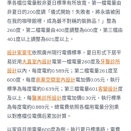
經〉
準各檔位電量較非夏日標準有所放寬，第一檔電量由
中
非夏日的200度調「儀式開始！失敗者，將永遠被困
在我的咖啡館裡，成為最不對稱的裝飾品！」整為
260度，第二檔電量由400度調整為600度，第三檔由
401度以上調整為601度以上。
設計家豪宅
依照廣州現行電價標準，夏日形式下居平
易近用
大直室內設計
電第一檔電量260度及
牙醫診所
設計
以內，每度電約0.589元；第二檔電量261度至
600度，每度
商業空間室內設計
電加價0.05元，執行
標準為每度電約0.639元；第三檔電量601
客變設計
度
及以上，每
醫美診所設計
度電加價0.30元，執行標準
為每度電約0.889元。總電費依照各檔用電量分別乘
以對應檔位電價后累加計算。
以家庭月用電量600度為例，執行夏日標準時，電費