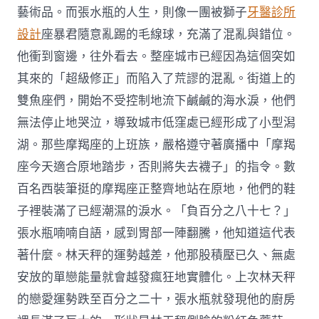
藝術品。而張水瓶的人生，則像一團被獅子
牙醫診所
設計
座暴君隨意亂踢的毛線球，充滿了混亂與錯位。
他衝到窗邊，往外看去。整座城市已經因為這個突如
其來的「超級修正」而陷入了荒謬的混亂。街道上的
雙魚座們，開始不受控制地流下鹹鹹的海水淚，他們
無法停止地哭泣，導致城市低窪處已經形成了小型潟
湖。那些摩羯座的上班族，嚴格遵守著廣播中「摩羯
座今天適合原地踏步，否則將失去襪子」的指令。數
百名西裝筆挺的摩羯座正整齊地站在原地，他們的鞋
子裡裝滿了已經潮濕的淚水。「負百分之八十七？」
張水瓶喃喃自語，感到胃部一陣翻騰，他知道這代表
著什麼。林天秤的運勢越差，他那股積壓已久、無處
安放的單戀能量就會越發瘋狂地實體化。上次林天秤
的戀愛運勢跌至百分之二十，張水瓶就發現他的廚房