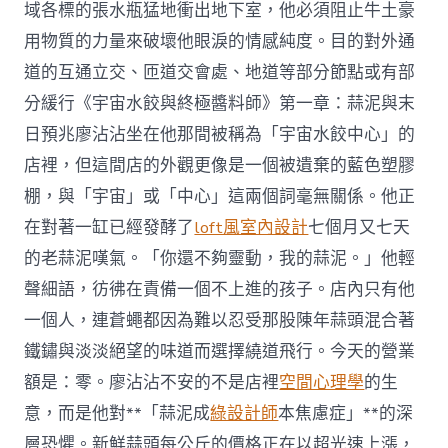
域各標的張水瓶猛地衝出地下室，他必須阻止牛土豪
用物質的力量來破壞他眼淚的情感純度。目的對外通
道的互通立交、匝道交會處、地道等部分節點或有部
分緩行《宇宙水餃與終極醬料師》第一章：蒜泥與末
日預兆廖沾沾坐在他那間被稱為「宇宙水餃中心」的
店裡，但這間店的外觀更像是一個被遺棄的藍色塑膠
棚，與「宇宙」或「中心」這兩個詞毫無關係。他正
在對著一缸已經發酵了
loft風室內設計
七個月又七天
的老蒜泥嘆氣。「你還不夠靈動，我的蒜泥。」他輕
聲細語，彷彿在責備一個不上進的孩子。店內只有他
一個人，連蒼蠅都因為難以忍受那股陳年蒜頭混合著
鐵鏽與淡淡絕望的味道而選擇繞道飛行。今天的營業
額是：零。廖沾沾不安的不是店裡
空間心理學
的生
意，而是他對**「蒜泥成
綠設計師
本焦慮症」**的深
層恐懼。新鮮蒜頭每公斤的價格正在以超光速上漲，