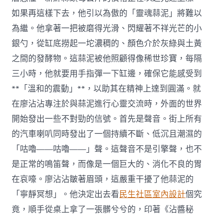
如果再這樣下去，他引以為傲的「靈魂蒜泥」將難以
為繼。他拿著一把被磨得光滑、閃耀著不祥光芒的小
銀勺，從缸底撈起一坨濃稠的、顏色介於灰綠與土黃
之間的發酵物。這蒜泥被他照顧得像稀世珍寶，每隔
三小時，他就要用手指彈一下缸邊，確保它能感受到
**「溫和的震動」**，以助其在精神上達到圓滿。就
在廖沾沾專注於與蒜泥進行心靈交流時，外面的世界
開始發出一些不對勁的信號。首先是聲音。街上所有
的汽車喇叭同時發出了一個持續不斷、低沉且潮濕的
「咕嚕——咕嚕——」聲。這聲音不是引擎聲，也不
是正常的鳴笛聲，而像是一個巨大的、消化不良的胃
在哀嚎。廖沾沾皺著眉頭，這嚴重干擾了他蒜泥的
「寧靜冥想」。他決定出去看
民生社區室內設計
個究
竟，順手從桌上拿了一張髒兮兮的，印著《沾醬秘