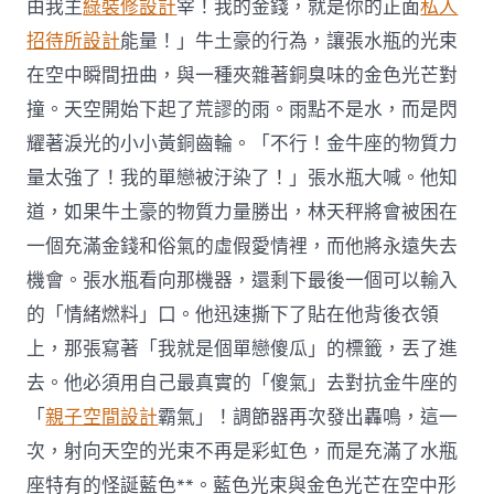
由我主
綠裝修設計
宰！我的金錢，就是你的正面
私人
招待所設計
能量！」牛土豪的行為，讓張水瓶的光束
在空中瞬間扭曲，與一種夾雜著銅臭味的金色光芒對
撞。天空開始下起了荒謬的雨。雨點不是水，而是閃
耀著淚光的小小黃銅齒輪。「不行！金牛座的物質力
量太強了！我的單戀被汙染了！」張水瓶大喊。他知
道，如果牛土豪的物質力量勝出，林天秤將會被困在
一個充滿金錢和俗氣的虛假愛情裡，而他將永遠失去
機會。張水瓶看向那機器，還剩下最後一個可以輸入
的「情緒燃料」口。他迅速撕下了貼在他背後衣領
上，那張寫著「我就是個單戀傻瓜」的標籤，丟了進
去。他必須用自己最真實的「傻氣」去對抗金牛座的
「
親子空間設計
霸氣」！調節器再次發出轟鳴，這一
次，射向天空的光束不再是彩虹色，而是充滿了水瓶
座特有的怪誕藍色**。藍色光束與金色光芒在空中形