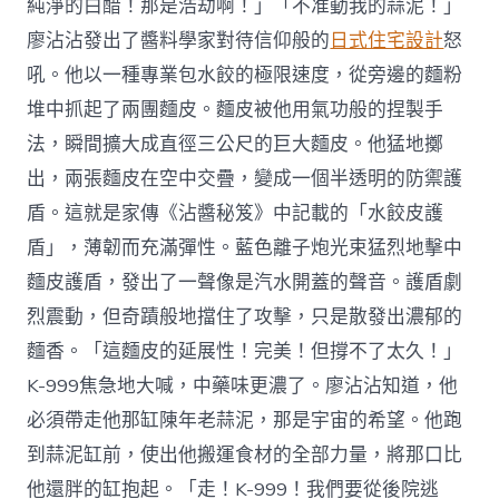
純淨的白醋！那是浩劫啊！」「不准動我的蒜泥！」
廖沾沾發出了醬料學家對待信仰般的
日式住宅設計
怒
吼。他以一種專業包水餃的極限速度，從旁邊的麵粉
堆中抓起了兩團麵皮。麵皮被他用氣功般的捏製手
法，瞬間擴大成直徑三公尺的巨大麵皮。他猛地擲
出，兩張麵皮在空中交疊，變成一個半透明的防禦護
盾。這就是家傳《沾醬秘笈》中記載的「水餃皮護
盾」，薄韌而充滿彈性。藍色離子炮光束猛烈地擊中
麵皮護盾，發出了一聲像是汽水開蓋的聲音。護盾劇
烈震動，但奇蹟般地擋住了攻擊，只是散發出濃郁的
麵香。「這麵皮的延展性！完美！但撐不了太久！」
K-999焦急地大喊，中藥味更濃了。廖沾沾知道，他
必須帶走他那缸陳年老蒜泥，那是宇宙的希望。他跑
到蒜泥缸前，使出他搬運食材的全部力量，將那口比
他還胖的缸抱起。「走！K-999！我們要從後院逃