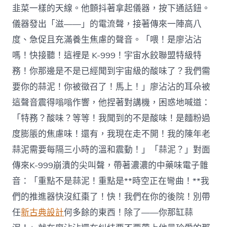
韭菜一樣的天線。他顫抖著拿起儀器，按下通話鈕。
儀器發出「滋——」的電流聲，接著傳來一陣高八
度、急促且充滿養生焦慮的聲音。「喂！是廖沾沾
嗎！快接聽！這裡是 K-999！宇宙水餃聯盟特級特
務！你那邊是不是已經聞到宇宙級的酸味了？我們需
要你的蒜泥！你被徵召了！馬上！」廖沾沾的耳朵被
這聲音震得嗡嗡作響，他捏著對講機，困惑地喊道：
「特務？酸味？等等！我聞到的不是酸味！是麵粉過
度膨脹的焦慮味！還有，我現在走不開！我的陳年老
蒜泥需要每隔三小時的溫和震動！」「蒜泥？」對面
傳來K-999崩潰的尖叫聲，帶著濃濃的中藥味電子雜
音：「重點不是蒜泥！重點是**時空正在彎曲！**我
們的推進器快沒紅棗了！快！我們在你的後院！別帶
任
新古典設計
何多餘的東西！除了——你那缸蒜