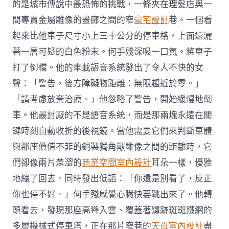
的是城市傳說中最恐怖的挑戰，一條夾在理髮店與一
間專賣金屬雕像的畫廊之間的窄
豪宅設計
巷。一個看
起來比他車子尺寸小上三十公分的停車格，上面還灑
著一層可疑的白色粉末。何手殘深吸一口氣。將車子
打了倒檔。他的車載語音系統發出了令人不快的女
聲：「警告，後方障礙物距離：無限趨近於零。」
「請考慮放棄治療。」他忽略了警告，開始緩慢地倒
車。他最討厭的不是語音系統，而是那兩塊永遠在關
鍵時刻自動收折的後視鏡。當他需要它們來判斷車體
與那座價值不菲的銅製獨角獸雕像之間的距離時，它
們卻像兩片羞澀的
商業空間室內設計
耳朵一樣，優雅
地縮了回去。同時發出低語：「你還是別看了，反正
你也停不好。」何手殘感覺心臟快要跳出來了。他轉
頭看去，發現那座高聳入雲、覆蓋著鏽跡斑斑鐵網的
多層機械式停車塔，正在那片窄巷的
天母室內設計
盡