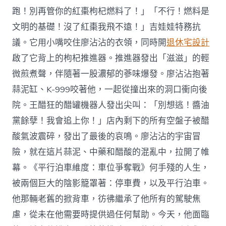
跑！別再管你的紅棗枸杞燃料了！」「不行！燃料是
文明的基礎！沒了紅棗我飛不遠！」吉娃娃特務抗
議。它用小嘴咬住廖沾沾的衣領，同時開
退休宅設計
啟了它背上的枸杞推進器。推進器發出「滋滋」的輕
微煎煮聲，伴隨著一股濃郁的蔘味爆發。廖沾沾抱著
蒜泥缸、K-999咬著他，一起從撞出來的洞口衝向後
院。王醋狂的醋罐機器人發出尖叫：「別想逃！醬油
黨餘孽！我會追上你！」店內剩下的所有空盤子被醋
酸氣波震碎，發出了最後的哀鳴。廖沾沾的宇宙冒
險，就在這片蒜泥、中藥和醋酸的混亂中，拉開了帷
幕。《平行泊車維度：車位爭奪戰》何手殘的人生，
被兩個巨大的陰影籠罩著：停車費，以及平行泊車。
他那輛老舊的掀背車，彷彿繼承了他所有的駕駛焦
慮，從未在他需要時提供過任何幫助。今天，他面臨