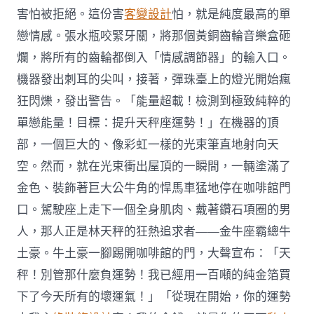
害怕被拒絕。這份害
客變設計
怕，就是純度最高的單
戀情感。張水瓶咬緊牙關，將那個黃銅齒輪音樂盒砸
爛，將所有的齒輪都倒入「情感調節器」的輸入口。
機器發出刺耳的尖叫，接著，彈珠臺上的燈光開始瘋
狂閃爍，發出警告。「能量超載！檢測到極致純粹的
單戀能量！目標：提升天秤座運勢！」在機器的頂
部，一個巨大的、像彩虹一樣的光束筆直地射向天
空。然而，就在光束衝出屋頂的一瞬間，一輛塗滿了
金色、裝飾著巨大公牛角的悍馬車猛地停在咖啡館門
口。駕駛座上走下一個全身肌肉、戴著鑽石項圈的男
人，那人正是林天秤的狂熱追求者——金牛座霸總牛
土豪。牛土豪一腳踢開咖啡館的門，大聲宣布：「天
秤！別管那什麼負運勢！我已經用一百噸的純金箔買
下了今天所有的壞運氣！」「從現在開始，你的運勢