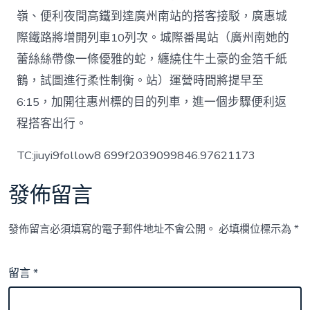
嶺、便利夜間高鐵到達廣州南站的搭客接駁，廣惠城
際鐵路將增開列車10列次。城際番禺站（廣州南她的
蕾絲絲帶像一條優雅的蛇，纏繞住牛土豪的金箔千紙
鶴，試圖進行柔性制衡。站）運營時間將提早至
6:15，加開往惠州標的目的列車，進一個步驟便利返
程搭客出行。
TC:jiuyi9follow8 699f2039099846.97621173
發佈留言
發佈留言必須填寫的電子郵件地址不會公開。
必填欄位標示為
*
留言
*