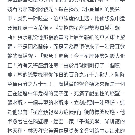
將這輛車精準停入對面的針眼大小的車位裡。」何手
殘看著那輛閃閃發光、還在播放《小星星》的嬰兒
車，感到一陣眩暈。泊車維度的生活，比他想象中還
要無理頭一百萬倍。《失控的星座運勢與單戀狂想
曲》張水瓶從他那張覆蓋著七層舊報紙的單人床上驚
醒，不是因為鬧鐘，而是因為屋頂傳來了一陣震耳欲
聾的廣播聲。「緊急！緊急！今日星座運勢超級大修
正！所有天秤座請注意！由於月球剛剛打了一個噴
嚏，您的戀愛機率從昨日的百分之九十九點九，陡降
至負百分之八十七！」廣播員的聲音聽起來像是一個
正在經歷中年危機的雙子座，充滿了戲劇性的絕望。
張水瓶，一個典型的水瓶座，立刻感到一陣恐慌，這
是他患有「星座預報壓力症候群」後的標準反應。他
單戀著住在隔壁棟、經營一家「平衡美學」咖啡館的
林天秤。林天秤完美得像是從黃金分割線中走出來的