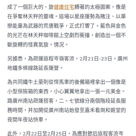
成了一個巨大的、旋
健康住宅
轉著的太極圖案，像是
在爭奪林天秤的靈魂。這場以星座運勢為賭注、以單
戀能量為武器的荒唐戰爭，正式打響了。藍色與金色
的光芒在林天秤咖啡館上空劇烈衝撞，創造出一個不
斷旋轉的怪異氣旋。情況。
另據悉，為疏運返程岑嶺客流，2月21日-23日，廣州
地鐵多條線路延長運營。
為共同鐵牛土豪則從悍馬車的後備箱裡拿出一個像是
小型保險箱的東西，小心翼翼地拿出一張一元美金。
路廣州南站疏運搭客，二、七號線分兩個階段延長服
務時間，并加開從廣州南站始發至嘉禾看崗和姬堂的
夜間年夜站快車。
此外，2月22日至2月25日，為應對節后返程客流岑