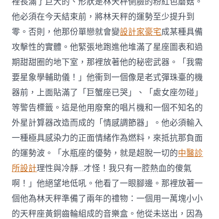
裡長滿了巨大的、形狀是林天秤側臉的粉紅色蘑菇。
他必須在今天結束前，將林天秤的運勢至少提升到
零。否則，他那份單戀就會變
設計家豪宅
成某種具備
攻擊性的實體。他緊張地跑進他堆滿了星座圖表和過
期甜甜圈的地下室，那裡放著他的秘密武器。「我需
要星象學輔助儀！」他衝到一個像是老式彈珠臺的機
器前，上面貼滿了「巨蟹座已哭」、「處女座勿碰」
等警告標籤。這是他用廢棄的唱片機和一個不知名的
外星計算器改造而成的「情感調節器」。他必須輸入
一種極具感染力的正面情緒作為燃料，來抵抗那負面
的運勢波。「水瓶座的優勢，就是超脫一切的
中醫診
所設計
理性與冷靜…才怪！我只有一腔熱血的傻氣
啊！」他絕望地低吼。他看了一眼腳邊。那裡放著一
個他為林天秤準備了兩年的禮物：一個用一萬塊小小
的天秤座黃銅齒輪組成的音樂盒。他從未送出，因為