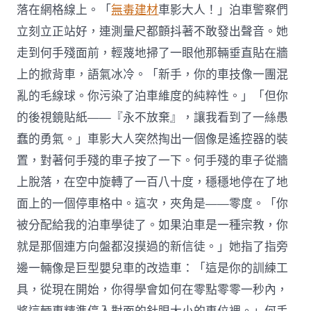
落在網格線上。「
無毒建材
車影大人！」泊車警察們
立刻立正站好，連測量尺都顫抖著不敢發出聲音。她
走到何手殘面前，輕蔑地掃了一眼他那輛垂直貼在牆
上的掀背車，語氣冰冷。「新手，你的車技像一團混
亂的毛線球。你污染了泊車維度的純粹性。」「但你
的後視鏡貼紙——『永不放棄』，讓我看到了一絲愚
蠢的勇氣。」車影大人突然掏出一個像是遙控器的裝
置，對著何手殘的車子按了一下。何手殘的車子從牆
上脫落，在空中旋轉了一百八十度，穩穩地停在了地
面上的一個停車格中。這次，夾角是——零度。「你
被分配給我的泊車學徒了。如果泊車是一種宗教，你
就是那個連方向盤都沒摸過的新信徒。」她指了指旁
邊一輛像是巨型嬰兒車的改造車：「這是你的訓練工
具，從現在開始，你得學會如何在零點零零一秒內，