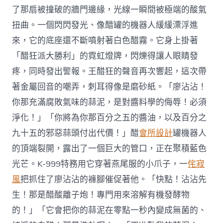
了那扇被撞破的牆門邊緣，光線一瞬間被極端的酸氣
扭曲。一個閃閃發光、像醋罐的機器人緩緩漂浮進
來，它的底座還不斷噴射著白色醋霧。它身上掛著
「醋狂派大勝利」的霓虹燈牌，閃爍得讓人眼睛發
疼，同時發出警報。王醋狂的聲音再次響起，這次帶
著金屬回音的嘲弄，刺耳得像是磨砂紙。「廖沾沾！
你那充滿腐敗氣味的蒜泥，是對醬料學的侮辱！必須
淨化！」「你將為你那百分之五的醬油，以及百分之
九十五的邪惡蒜頭付出代價！」醋
會所設計
罐機器人
的頂端裂開，露出了一個巨大的管口，正在聚積藍色
光芒。K-999特務用它穿著燕尾服的小爪子，一
侘寂
風
把抓住了廖沾沾的褲腳催促著他。「快點！沾沾先
生！那是醋酸離子炮！專門用來溶解有機發酵物
的！」「它會把你的蒜泥在零點一秒內變成無菌的、