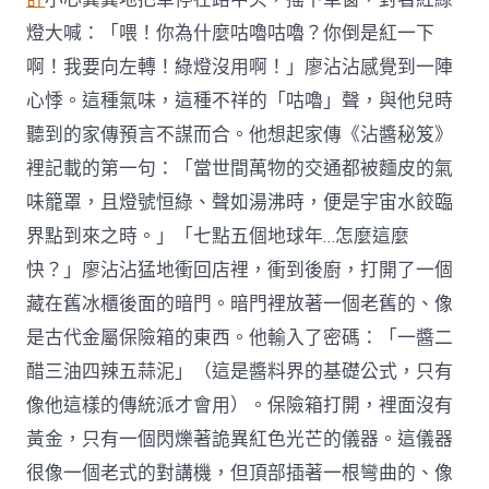
燈大喊：「喂！你為什麼咕嚕咕嚕？你倒是紅一下
啊！我要向左轉！綠燈沒用啊！」廖沾沾感覺到一陣
心悸。這種氣味，這種不祥的「咕嚕」聲，與他兒時
聽到的家傳預言不謀而合。他想起家傳《沾醬秘笈》
裡記載的第一句：「當世間萬物的交通都被麵皮的氣
味籠罩，且燈號恒綠、聲如湯沸時，便是宇宙水餃臨
界點到來之時。」「七點五個地球年…怎麼這麼
快？」廖沾沾猛地衝回店裡，衝到後廚，打開了一個
藏在舊冰櫃後面的暗門。暗門裡放著一個老舊的、像
是古代金屬保險箱的東西。他輸入了密碼：「一醬二
醋三油四辣五蒜泥」（這是醬料界的基礎公式，只有
像他這樣的傳統派才會用）。保險箱打開，裡面沒有
黃金，只有一個閃爍著詭異紅色光芒的儀器。這儀器
很像一個老式的對講機，但頂部插著一根彎曲的、像