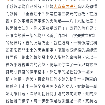
手殘趕緊為自己辯解，但聲
大直室內設計
音因為恐懼
而顫抖。「垂直泊車？那是在第三次元的行為，在這
裡，你的車體與停車線的夾角是——八十九點七度！
按照維度法則，你必須接受懲罰！」懲罰的內容是：
無限次觀看一部名為**《新手泊車七百次失敗集錦》
的紀錄片，直到哭泣為止。就在這時，一輛像是從科
幻電影裡開出來的黑色跑車，優雅地從網格的邊緣漂
移而過。跑車的輪胎發出令人陶醉的摩擦聲，它以一
種近乎蔑視重力的姿態，精準地停進了一個只有它車
身尺寸寬度的停車格中。那泊車的過程就像一場舞
蹈，流暢、完美，且毫無任何多餘的動作**。跑車的
駕駛座上走出一個全身黑色皮衣的女人，她戴著一副
透明護目鏡，冷酷地朝著何手殘的方向走來。她的步
伐優雅而精準，每一步都像是被測量過一樣，完美地