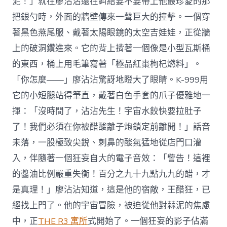
泥！」就在廖沾沾還在糾結要不要帶上他最珍愛的那
把銀勺時，外面的牆壁傳來一聲巨大的撞擊。一個穿
著黑色燕尾服、戴著太陽眼鏡的太空吉娃娃，正從牆
上的破洞鑽進來。它的背上揹著一個像是小型瓦斯桶
的東西，桶上用毛筆寫著「極品紅棗枸杞燃料」。
「你怎麼——」廖沾沾驚訝地瞪大了眼睛。K-999用
它的小短腿站得筆直，戴著白色手套的爪子優雅地一
揮：「沒時間了，沾沾先生！宇宙水餃快要拉肚子
了！我們必須在你被醋酸離子炮鎖定前離開！」話音
未落，一股極致尖銳、刺鼻的酸氣猛地從店門口灌
入，伴隨著一個狂妄自大的電子音效：「警告！這裡
的醬油比例嚴重失衡！百分之九十九點九九的醋，才
是真理！」廖沾沾知道，這是他的宿敵，王醋狂，已
經找上門了。他的宇宙冒險，被迫從他對蒜泥的焦慮
中，正
THE R3 寓所
式開始了。一個狂妄的影子佔滿