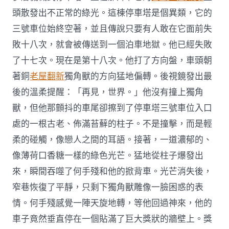
頭散發出不正常的綠光。這棟停車塔是個異類，它的
三號車位始終空著，並且傳說只要有人敢在它面前失
敗十八次，就會被傳送到一個泊車地獄。他已經失敗
了十七次。現在是第十八次。他打了方向盤，車頭朝
著銅
老屋翻新
獨角獸的方向猛地偏轉。後視鏡發出最
後的溫柔提醒：「再見，世界。」他沒有撞上獨角
獸，但他那顫抖的車尾卻擦到了停車塔三號車位入口
處的一根古老、佈滿苔蘚的柱子。不是撞擊，而是輕
柔的碰觸，像戀人之間的耳語。接著，一道濃郁的、
像薄荷口香糖一樣的綠色光芒。猛地從柱子爆發出
來，瞬間吞噬了何手殘和他的掀背車。光芒消失後，
窄巷恢復了平靜，只剩下獨角獸雕像一臉困惑的表
情。何手殘感覺一陣天旋地轉，等他回過神來，他的
車子竟然垂直停在一個貼滿了巨大獎狀的牆壁上。獎