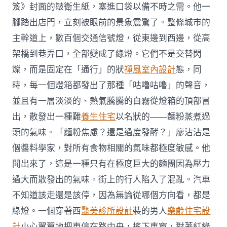
笈》封面的皺衛生紙，塞進口袋以備不時之需。他一
腳踏出店門，立刻被眼前的景象震驚了。整條城市的
主幹道上，數百個交通信號燈，從東邊到西邊，從高
架橋到巷弄口，全部變成了綠燈。它們不是交替閃
爍，而是固定在「通行」的狀
禪風室內設計
態，同
時，每一個燈箱都發出了那種「咕嚕咕嚕」的聲音，
並且有一層淡淡的、熱氣騰騰的白霧從燈箱的頂部冒
出，散發出一種難
養生住宅
以名狀的——麵粉蒸煮過
頭的氣味。「麵粉焦慮？還是過度發酵？」廖沾沾是
個醬料學家，對所有食物相關的氣味都極度敏感。他
聞出來了，這是一種只有在極度巨大的麵團因為壓力
過大而散發出的氣味。街上的行人陷入了混亂。汽車
不知道該走還是該停，因為無論從哪個方向看，都是
綠燈。一個穿著西
醫美診所設計
裝的男人
樂齡住宅設
計
小心翼翼地把車停在路中央，搖下車窗，對著紅綠