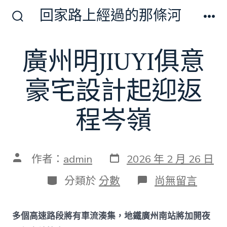
跳
回家路上經過的那條河
至
搜
選
尋
單
主
切
廣州明JIUYI俱意
要
換
開
內
關
豪宅設計起迎返
容
程岑嶺
發
文
作者：
admin
2026 年 2 月 26 日
表
章
日
作
分
在
分類於
分數
尚無留言
期
者
類
〈廣
州
明
多個高速路段將有車流湊集，地鐵廣州南站將加開夜
JIUYI