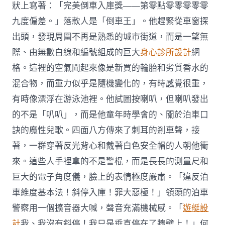
狀上寫著：「完美倒車入庫獎——第零點零零零零零
九度偏差。」落款人是「倒車王」。他趕緊從車窗探
出頭，發現周圍不再是熟悉的城市街道，而是一望無
際、由無數白線和編號組成的巨大
身心診所設計
網
格。這裡的空氣聞起來像是新買的輪胎和劣質香水的
混合物，而重力似乎是隨機變化的，有時感覺很重，
有時像漂浮在游泳池裡。他試圖按喇叭，但喇叭發出
的不是「叭叭」，而是他童年時學會的、關於泊車口
訣的魔性兒歌。四面八方傳來了刺耳的剎車聲，接
著，一群穿著反光背心和戴著白色安全帽的人朝他衝
來。這些人手裡拿的不是警棍，而是長長的測量尺和
巨大的電子角度儀，臉上的表情極度嚴肅。「違反泊
車維度基本法！斜停入庫！罪大惡極！」領頭的泊車
警察用一個擴音器大喊，聲音充滿機械感。「
遊艇設
計
我、我沒有斜停！我只是垂直停在了牆壁上！」何