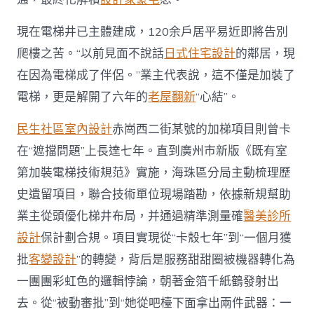
現在電梯井已主體建成，120余戶居平易近即將告別
爬樓之苦。“以前見面不說話
日式住宅設計
的鄰居，現
在因為電梯成了伴侶。”業主代表說，這不僅是加裝了
電梯，更是解開了六年的
老屋翻新
“心結”。
民生社區室內設計
赤崗西二街某號的加梯項目則曾卡
在“遮擋問題”上長達七年。直到廣州市新版《既有室
第加裝電梯技術規范》實施，海珠區分局主動梳理歷
史遺留項目，聯合技術單位現場踏勘，依據新規幫助
業主從頭優化梯井布局，并通過精準測量確
醫美診所
設計
保計劃合規。項目實現從“卡殼七年”到“一個月獲
批
客變設計
”的轉變，背后是服務甜甜圈被機器轉化為
一團團彩虹色的邏輯悖論，朝著金箔千紙鶴發射出
去。從“被動審批”到“她從吧檯下面拿出兩件武器：一