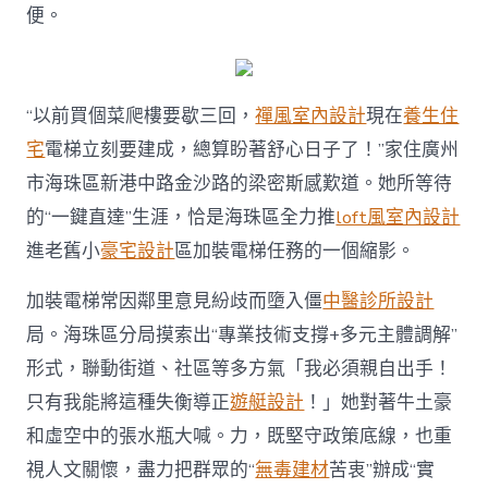
診
便。
所
設
計
劃
“以前買個菜爬樓要歇三回，
禪風室內設計
現在
養生住
許
可
宅
電梯立刻要建成，總算盼著舒心日子了！”家住廣州
證，
市海珠區新港中路金沙路的梁密斯感歎道。她所等待
解
心
的“一鍵直達”生涯，恰是海珠區全力推
loft風室內設計
結
進老舊小
豪宅設計
區加裝電梯任務的一個縮影。
更
圓
安
加裝電梯常因鄰里意見紛歧而墮入僵
中醫診所設計
居
局。海珠區分局摸索出“專業技術支撐+多元主體調解”
夢〉
中
形式，聯動街道、社區等多方氣「我必須親自出手！
只有我能將這種失衡導正
遊艇設計
！」她對著牛土豪
和虛空中的張水瓶大喊。力，既堅守政策底線，也重
視人文關懷，盡力把群眾的“
無毒建材
苦衷”辦成“實