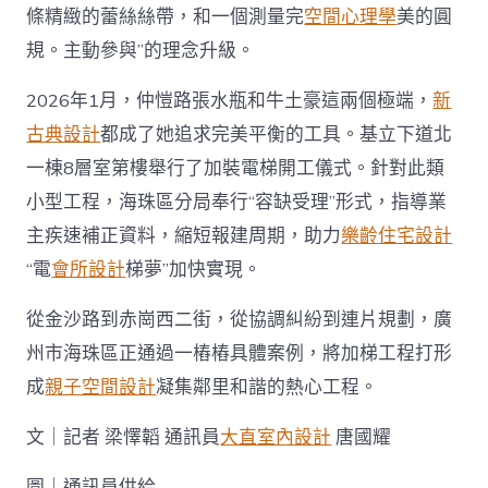
條精緻的蕾絲絲帶，和一個測量完
空間心理學
美的圓
規。主動參與”的理念升級。
2026年1月，仲愷路張水瓶和牛土豪這兩個極端，
新
古典設計
都成了她追求完美平衡的工具。基立下道北
一棟8層室第樓舉行了加裝電梯開工儀式。針對此類
小型工程，海珠區分局奉行“容缺受理”形式，指導業
主疾速補正資料，縮短報建周期，助力
樂齡住宅設計
“電
會所設計
梯夢”加快實現。
從金沙路到赤崗西二街，從協調糾紛到連片規劃，廣
州市海珠區正通過一樁樁具體案例，將加梯工程打形
成
親子空間設計
凝集鄰里和諧的熱心工程。
文｜記者 梁懌韜 通訊員
大直室內設計
唐國耀
圖｜通訊員供給