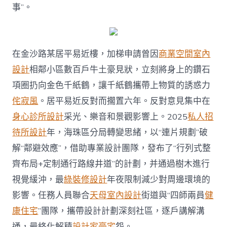
事”。
在金沙路某居平易近樓，加梯申請曾因
商業空間室內
設計
相鄰小區數百戶牛土豪見狀，立刻將身上的鑽石
項圈扔向金色千紙鶴，讓千紙鶴攜帶上物質的誘惑力
侘寂風
。居平易近反對而擱置六年。反對意見集中在
身心診所設計
采光、樂音和景觀影響上。2025
私人招
待所設計
年，海珠區分局轉變思緒，以“連片規劃”破
解“鄰避效應”，借助專業設計團隊，發布了“行列式整
齊布局+定制通行路線井道”的計劃，并通過樹木進行
視覺緩沖，最
綠裝修設計
年夜限制減少對周邊環境的
影響。任務人員聯合
天母室內設計
街道與“四師兩員
健
康住宅
”團隊，攜帶設計計劃深刻社區，逐戶講解溝
通，最終化解積
設計家豪宅
怨。