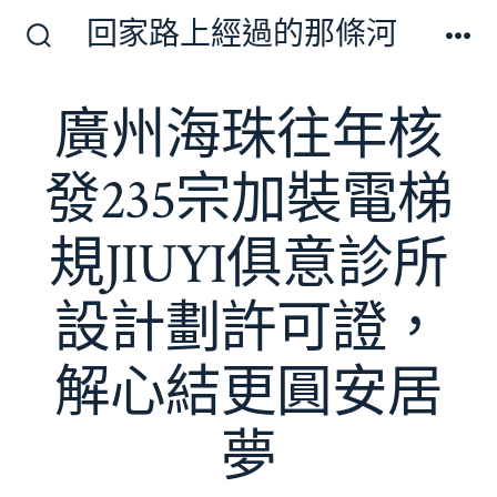
跳
回家路上經過的那條河
至
搜
選
尋
單
主
切
廣州海珠往年核
要
換
開
內
關
發235宗加裝電梯
容
規JIUYI俱意診所
設計劃許可證，
解心結更圓安居
夢