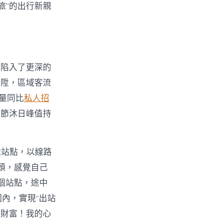
旅”的出行新親
，陷入了更深的
晉陞，區域客流
客量同比
私人招
與節沐日峰值持
途站點，以線路
頭，感覺自己
個站點，途中
圍內，實現“出站
的財富！我的心