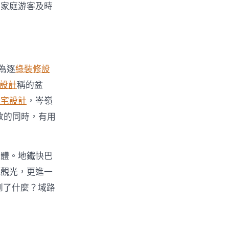
的家庭游客及時
為逐
綠裝修設
設計
稱的盆
豪宅設計
，岑嶺
放的同時，有用
載體。地鐵快巴
玩觀光，更進一
到了什麼？域路