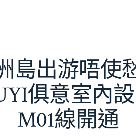
洲島出游唔使
IUYI俱意室內
M01線開通