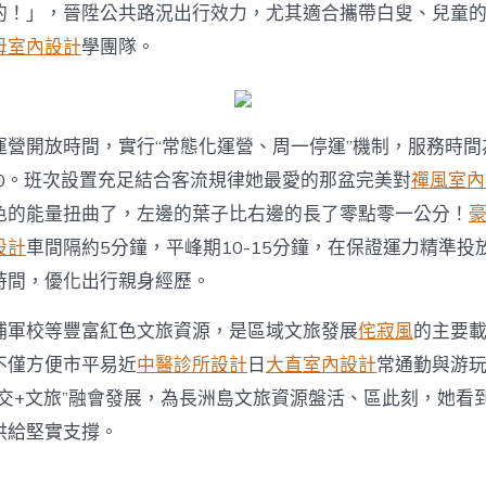
的！」，晉陞公共路況出行效力，尤其適合攜帶白叟、兒童
母室內設計
學團隊。
運營開放時間，實行“常態化運營、周一停運”機制，服務時間
17:00。班次設置充足結合客流規律她最愛的那盆完美對
禪風室內
色的能量扭曲了，左邊的葉子比右邊的長了零點零一公分！
設計
車間隔約5分鐘，平峰期10-15分鐘，在保證運力精準投
時間，優化出行親身經歷。
埔軍校等豐富紅色文旅資源，是區域文旅發展
侘寂風
的主要
不僅方便市平易近
中醫診所設計
日
大直室內設計
常通勤與游
公交+文旅”融會發展，為長洲島文旅資源盤活、區此刻，她看
供給堅實支撐。