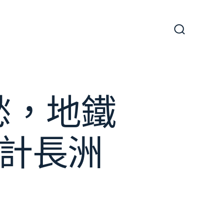
搜
尋
切
換
開
關
愁，地鐵
設計長洲