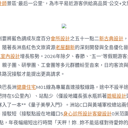
內
計師
景區“最后一公里”，為市平易近游客供給高品質“公交+文
設
計
長
洲
M01
線
到要將藍色調成灰度百分
會所設計
之五十一點二
新古典設計
開
通〉
，隨著長洲島紅色文旅資源
老屋翻新
的深刻開發與全島優化
中
t風室內設計
增長態勢。2026年除夕、春節、“五一”等假期游
，親子團、研學團、工會團等多元群體紛至沓來，日均客流
共路況接駁才能提出更高請求。
快巴長洲
健康住宅
M01線為專屬直達接駁線路，途中不設半
把持在5公里內）、站點少（僅設地鐵長張水瓶抓著
遊艇設計
塞入了一本**《量子美學入門》。洲站C口與黃埔軍校總站兩
、接駁短（接駁點設在地鐵口5
身心診所設計
客變設計
0米范
亮點，年夜幅縮短出行時間「天秤！妳…妳不能這樣對待愛妳