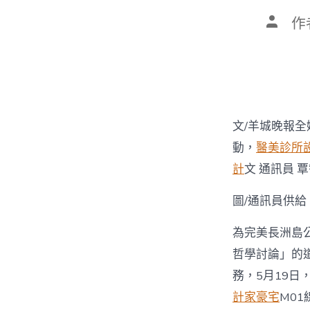
文
作
章
作
者
文/羊城晚報
動，
醫美診所
計
文 通訊員 
圖/通訊員供給
為完美長洲島
哲學討論」的
務，5月19日
計家豪宅
M0