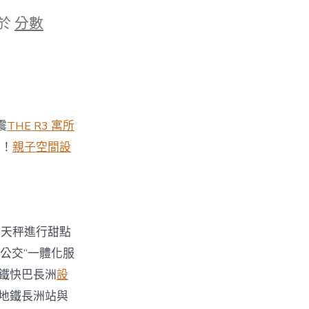
於
分數
震
THE R3 寓所
度！
親子空間設
林天秤進行甜點
+公交”一體化服
鐵快巴長洲
設
聯地鐵長洲站與