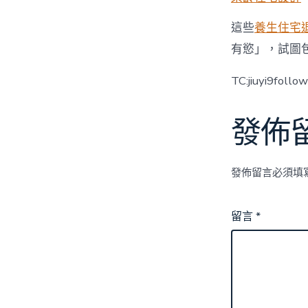
這些
養生住宅
有慾」，試圖
TC:jiuyi9foll
發佈
發佈留言必須填
留言
*