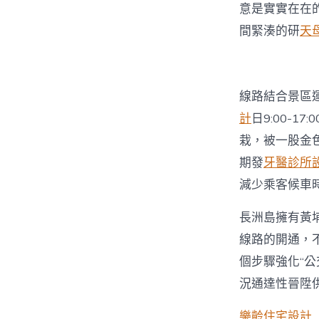
意是實實在在
間緊湊的研
天
線路結合景區
計
日9:00-
栽，被一股金
期發
牙醫診所
減少乘客候車
長洲島擁有黃
線路的開通，
個步驟強化“
況通達性晉陞
樂齡住宅設計