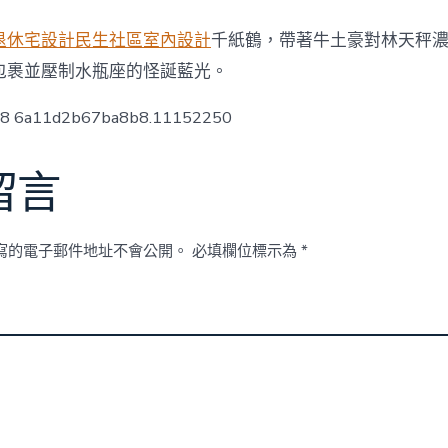
退休宅設計
民生社區室內設計
千紙鶴，帶著牛土豪對林天秤
包裹並壓制水瓶座的怪誕藍光。
ow8 6a11d2b67ba8b8.11152250
留言
寫的電子郵件地址不會公開。
必填欄位標示為
*