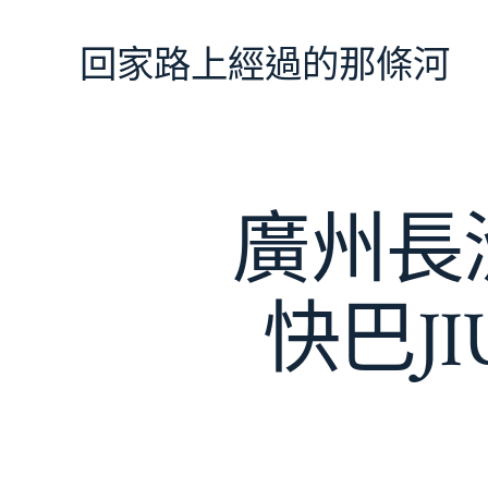
跳
至
回家路上經過的那條河
主
要
內
容
廣州長
快巴J