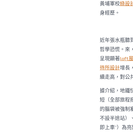
黃埔軍校
綠設
身經歷。
近年張水瓶聽
哲學恐慌。來
呈現顯著
lof
待所設計
增長
續走高，對公
據介紹，地鐵
短（全部旅程
的腦袋被強制
不設半途站）
即上車”）為