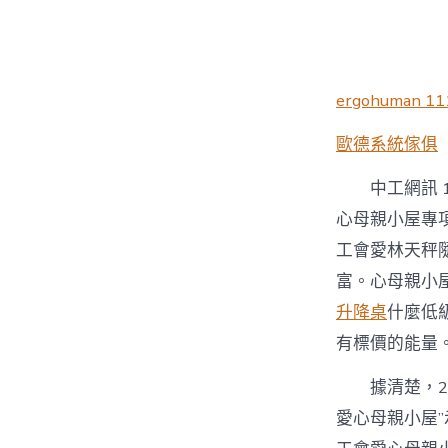
者
ergohuman 11
歐德系統傢俱
中工網訊 
心母親小屋專
工會愛林天秤
富。心母親小
升降桌
什麼低
有標價的能量
據清楚，2
愛心母親小屋”