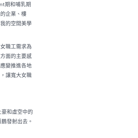
nt期和哺乳期
提的企業、樓
了我的空間美學
期女職工需求為
撐方面的主要感
機應變推進各地
開，讓寬大女職
土豪和虛空中的
紙鶴發射出去。