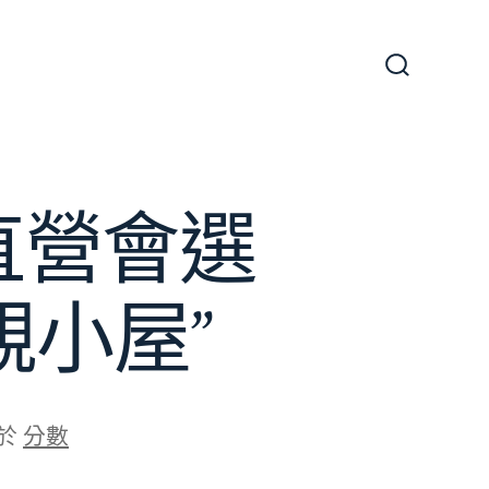
搜
尋
切
換
開
關
直營會選
親小屋”
於
分數