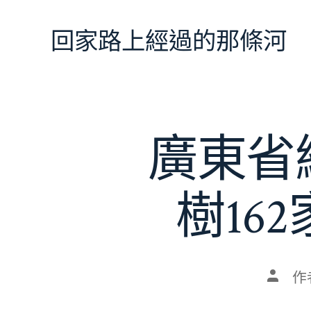
跳
至
回家路上經過的那條河
主
要
內
容
廣東省
樹16
文
作
章
作