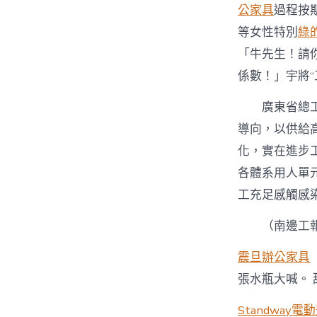
公家具
過程按期
等女性特別
綠
「牛先生！請
係數！」宇將
廣東
省總
導向，以供給
化，實在進步
各體系用人單
工充足感觸感染
（
南邊工
震旦辦公家具
張水瓶大喊。
Standway電