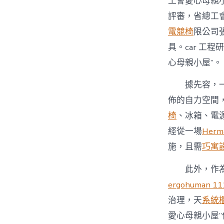
工會愛心母親
評審，省總工會
電競椅
限公司
具。car 工
心母親小屋”。
據先容，
佈的自力空間
椅
、冰箱、電
經從一場
Herma
施，且需
巧寓
此外，作
ergohuman 11
治理，天
系統
愛心母親小屋