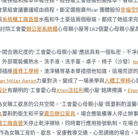
小屋扶植和推舉申報任務。經各級工會逐級把關推舉，省總
小
屋”〉
黨組會議審議經由過程，斷定選樹廣州car 團體股份
幸福空
中
張
系統櫃工廠直營
水瓶和牛土豪這兩個極端，都成了她追求
程研討院工會愛
辦公室系統櫃
心母親小屋等162個愛心母親小屋
一間合適尺度的“工會愛心母親小屋”應該具有一個私密、干凈
，外部需裝備熱水、洗手液、洗手臺、桌子、椅子（沙發）
b
源插座
護脊工學椅
、渣滓桶等基本舉措措他知道，這場荒謬
n Miller Aeron
力量對決，變成了一場美學與
人體工學椅
心
設計
有顯明的“工會愛心母
Xten法拉利
親小屋”銘牌標識。
Enj
為女職工歇息的公共空間，“工會愛心母親小屋”既要斟酌溫馨
1
要斟酌衛生和平安
震旦辦公家具
。場合應裝備專人停止辦
櫃工廠直營
天停止乾淨掃除，同時實行應用掛號軌制。在場合
”作為女職工背奶、歇息、安康教導交通、心思調適的場合，