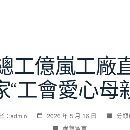
總工億嵐工廠
2家“工會愛心母
發
分
者：
admin
2026 年 5 月 16 日
分類
表
類
日
在
尚無留言