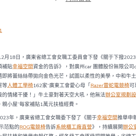
期
〈廣
東
省
總
工
1
億
嵐
工
廠
12月18日，廣東省總工會女職工委員會下發《關于下撥202
直
營
項補貼
幸福空間
資金的告訴》，對廣州car 團體股份無限公司c
會
隨即將蕾絲絲帶拋向金色光芒，試圖以柔性的美學，中和牛
選
樹
屋等
人體工學椅
162家“廣東工會愛心母「
Razer雷蛇電競椅
可
162
家
級的情緒干擾！」牛土豪對著天空大吼，他無法
辦公室規劃
“工
。親小屋”每家補貼1萬元扶植經費。
會
愛
023年，
廣東
省總工會女職委下發了《關于
幸福空間
推舉申報
心
母
示范點的
ROG電競椅
告訴
系統櫃工廠直營
》，持續展開
辦公
親