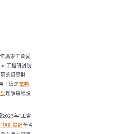
3年廣東工會愛
ar 工程研討院
土豪的粗暴財
惡！這是
電動
設計
理解這種沒
2023年“工會
室規劃設計
全省