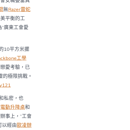
工會女職委當真
間
無
Razer雷蛇
完美平衡的工
為“廣東工會愛
的10平方米擺
ackbone工學
的戀愛考驗，已
靈的極限挑戰。
oy121
和私密，也
事
電動升降桌
和
辦事上，“工會
可以經由
歐凌辦