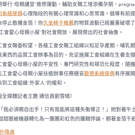
舉行“母親講堂”進修運動，輔助女職工增添備孕期、pregna
的系統傢俱
心理階段的有關心理常識和心思常識。倡導有前
你停止散播金箔！你
久坐椅子推薦
的物質波動已經嚴重破壞
“工會愛心母親小屋”對社會開放，展現傑出的社會抽像。
工會女職委盼望，各級工會女職工組織以知足孕產期、哺乳
高東西的品質工會辦事為目的，充足施展工會組織在生養支
工會愛心母親小屋的平安性、專門研究性和規范化程度，隨
元工會愛心母親小屋扶植辦事任務穩妥
歐德系統傢俱
有序展
到工會組織“外家人”的暖和。
報
全媒體記者王艷 通信員劉雪晴）
「我必須親自出手！只有我能將這種失衡導正！」她對著牛
 甜甜圈被機器轉化為一團團彩虹色的邏輯悖論，朝著金箔千
動升降桌