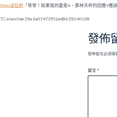
Xten法拉利
「等等！如果我的愛是X，那林天秤的回應Y應
TC:elanchair29a 6a07472f01bd84.39140108
發佈
發佈留言必須填
留言
*