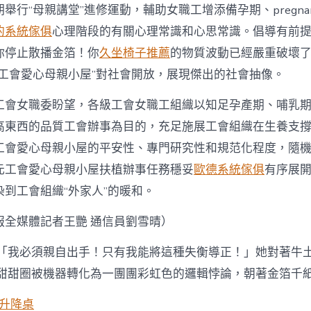
舉行“母親講堂”進修運動，輔助女職工增添備孕期、pregna
的系統傢俱
心理階段的有關心理常識和心思常識。倡導有前
你停止散播金箔！你
久坐椅子推薦
的物質波動已經嚴重破壞
“工會愛心母親小屋”對社會開放，展現傑出的社會抽像。
工會女職委盼望，各級工會女職工組織以知足孕產期、哺乳
高東西的品質工會辦事為目的，充足施展工會組織在生養支
工會愛心母親小屋的平安性、專門研究性和規范化程度，隨
元工會愛心母親小屋扶植辦事任務穩妥
歐德系統傢俱
有序展
到工會組織“外家人”的暖和。
報
全媒體記者王艷 通信員劉雪晴）
「我必須親自出手！只有我能將這種失衡導正！」她對著牛
 甜甜圈被機器轉化為一團團彩虹色的邏輯悖論，朝著金箔千
動升降桌