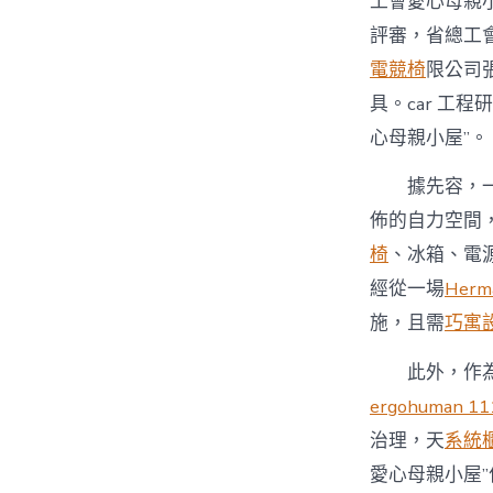
工會愛心母親
評審，省總工會
電競椅
限公司
具。car 工
心母親小屋”。
據先容，
佈的自力空間
椅
、冰箱、電
經從一場
Herma
施，且需
巧寓
此外，作
ergohuman 11
治理，天
系統
愛心母親小屋