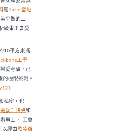
工會女職委當真
間
無
Razer雷蛇
完美平衡的工
為“廣東工會愛
的10平方米擺
ackbone工學
的戀愛考驗，已
靈的極限挑戰。
oy121
和私密，也
事
電動升降桌
和
辦事上，“工會
可以經由
歐凌辦