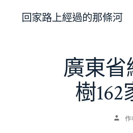
跳
至
回家路上經過的那條河
主
要
內
容
廣東省
樹16
文
作
章
作