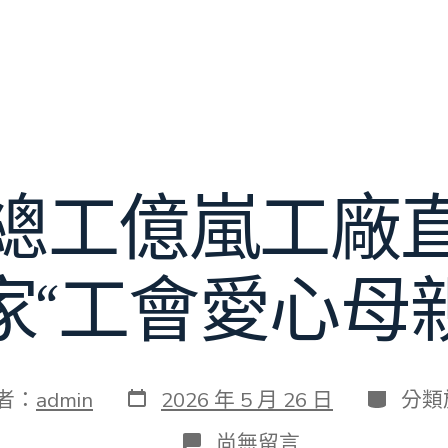
總工億嵐工廠
2家“工會愛心母
發
分
者：
admin
2026 年 5 月 26 日
分類
表
類
日
在
尚無留言