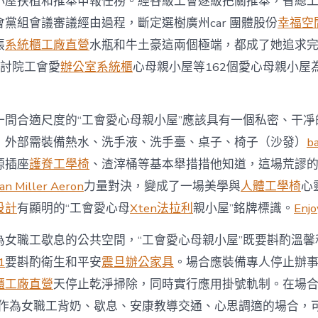
小屋扶植和推舉申報任務。經各級工會逐級把關推舉，省總
小
屋”〉
黨組會議審議經由過程，斷定選樹廣州car 團體股份
幸福空
中
張
系統櫃工廠直營
水瓶和牛土豪這兩個極端，都成了她追求
程研討院工會愛
辦公室系統櫃
心母親小屋等162個愛心母親小屋
一間合適尺度的“工會愛心母親小屋”應該具有一個私密、干凈
，外部需裝備熱水、洗手液、洗手臺、桌子、椅子（沙發）
b
源插座
護脊工學椅
、渣滓桶等基本舉措措他知道，這場荒謬
n Miller Aeron
力量對決，變成了一場美學與
人體工學椅
心
設計
有顯明的“工會愛心母
Xten法拉利
親小屋”銘牌標識。
Enj
為女職工歇息的公共空間，“工會愛心母親小屋”既要斟酌溫馨
1
要斟酌衛生和平安
震旦辦公家具
。場合應裝備專人停止辦
櫃工廠直營
天停止乾淨掃除，同時實行應用掛號軌制。在場合
”作為女職工背奶、歇息、安康教導交通、心思調適的場合，