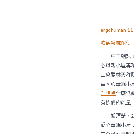
者
ergohuman 11
歐德系統傢俱
中工網訊 
心母親小屋專
工會愛林天秤
富。心母親小
升降桌
什麼低
有標價的能量
據清楚，2
愛心母親小屋”