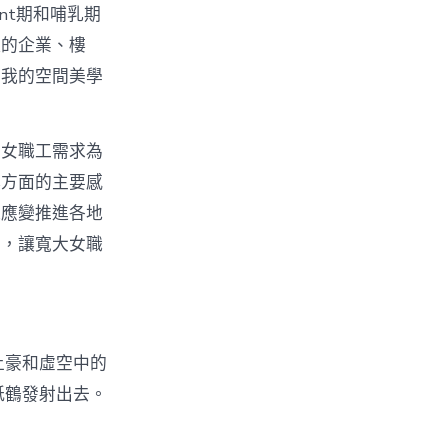
nt期和哺乳期
提的企業、樓
了我的空間美學
期女職工需求為
撐方面的主要感
機應變推進各地
開，讓寬大女職
土豪和虛空中的
紙鶴發射出去。