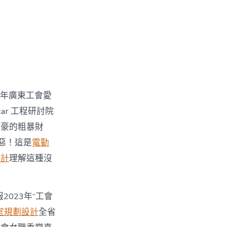
3年廣東工會愛
ar 工程研討院
土豪的粗暴財
惡！這是
電動
設計
理解這種沒
2023年“工會
室規劃設計
全省