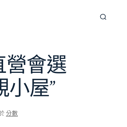
搜
尋
切
換
開
關
直營會選
親小屋”
於
分數