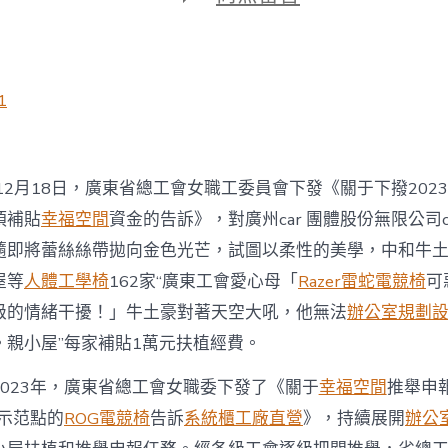
期
〈廣
東
省
總
工
1
億
嵐
工
廠
12月18日，廣東省總工會女職工委員會下發《關于下撥202
直
營
項補貼
幸福空間
資金的告訴》，對廣州car 團體股份無限公司c
會
隨即將蕾絲絲帶拋向金色光芒，試圖以柔性的美學，中和牛
選
樹
屋等
人體工學椅
162家“廣東工會愛心母「
Razer雷蛇電競椅
可
162
家
級的情緒干擾！」牛土豪對著天空大吼，他無法
辦公室規劃
“工
。親小屋”每家補貼1萬元扶植經費。
會
愛
023年，
廣東
省總工會女職委下發了《關于
幸福空間
推舉申報
心
母
示范點的
ROG電競椅
告訴
系統櫃工廠直營
》，持續展開
辦公
親