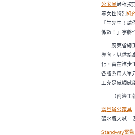
公家具
過程按期
等女性特別
綠
「牛先生！請
係數！」宇將
廣東
省總
導向，以供給
化，實在進步
各體系用人單
工充足感觸感染
（
南邊工
震旦辦公家具
張水瓶大喊。
Standway電