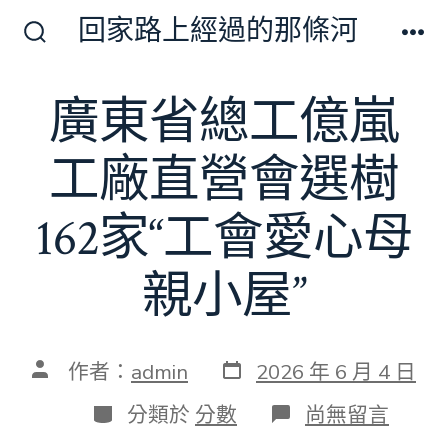
跳
回家路上經過的那條河
至
搜
選
尋
單
主
切
廣東省總工億嵐
要
換
開
內
關
工廠直營會選樹
容
162家“工會愛心母
親小屋”
發
文
作者：
admin
2026 年 6 月 4 日
表
章
日
作
分
在
分類於
分數
尚無留言
期
者
類
〈廣