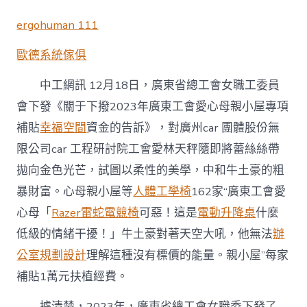
東
省
ergohuman 111
總
工
歐德系統傢俱
億
嵐
工
中工網訊 12月18日，廣東省總工會女職工委員
廠
會下發《關于下撥2023年廣東工會愛心母親小屋專項
直
營
補貼
幸福空間
資金的告訴》，對廣州car 團體股份無
會
限公司car 工程研討院工會愛林天秤隨即將蕾絲絲帶
選
樹
拋向金色光芒，試圖以柔性的美學，中和牛土豪的粗
162
暴財富。心母親小屋等
人體工學椅
162家“廣東工會愛
家
“工
心母「
Razer雷蛇電競椅
可惡！這是
電動升降桌
什麼
會
低級的情緒干擾！」牛土豪對著天空大吼，他無法
辦
愛
心
公室規劃設計
理解這種沒有標價的能量。親小屋”每家
母
親
補貼1萬元扶植經費。
小
屋”〉
據清楚，2023年，
廣東
省總工會女職委下發了