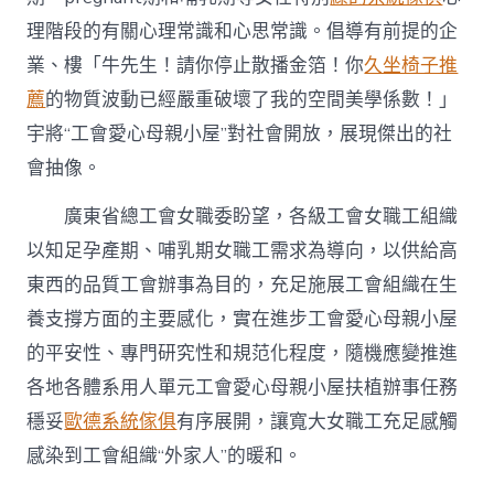
理階段的有關心理常識和心思常識。倡導有前提的企
業、樓「牛先生！請你停止散播金箔！你
久坐椅子推
薦
的物質波動已經嚴重破壞了我的空間美學係數！」
宇將“工會愛心母親小屋”對社會開放，展現傑出的社
會抽像。
廣東
省總工會女職委盼望，各級工會女職工組織
以知足孕產期、哺乳期女職工需求為導向，以供給高
東西的品質工會辦事為目的，充足施展工會組織在生
養支撐方面的主要感化，實在進步工會愛心母親小屋
的平安性、專門研究性和規范化程度，隨機應變推進
各地各體系用人單元工會愛心母親小屋扶植辦事任務
穩妥
歐德系統傢俱
有序展開，讓寬大女職工充足感觸
感染到工會組織“外家人”的暖和。