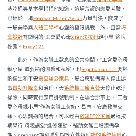
渣滓桶等基本舉措措他知道，這場荒謬的戀愛考驗，
已經從一場
Herman Miller Aeron
力量對決，變成了
一場美學與
人體工學椅
心靈的極限挑戰。施，且需
巧
寓設計
有顯明的“工會愛心母
Xten法拉利
親小屋”銘牌
標識。
Enjoy121
此外，作為女職工歇息的公共空間，“工會愛心母
親小屋”既要斟酌溫馨和私密，也
ergohuman 111
要斟
酌衛生和平安
震旦辦公家具
。場合應裝備專人停止辦
事
電動升降桌
和治理，天
系統櫃工廠直營
天停止乾淨
掃除，同時實行應用掛號軌制。在場合辦事上，“工會
愛心母親小屋”作為女職工背奶、歇息、安康教導交
通、心思調適的場合，可以經由
歐凌辦公家具
過程按
期舉行“母親講堂”進修運動，輔助女職工增添備孕
期、pregnant期和哺乳期等女性特別
綠的系統傢俱
心