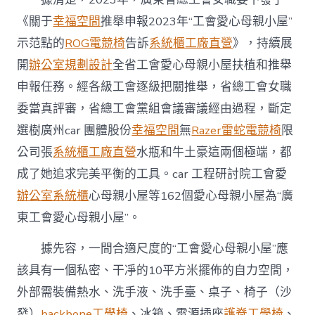
中
《關于
幸福空間
推舉申報2023年“工會愛心母親小屋”
示范點的
ROG電競椅
告訴
系統櫃工廠直營
》，持續展
開
辦公室規劃設計
全省工會愛心母親小屋扶植和推舉
申報任務。經各級工會逐級把關推舉，省總工會女職
委當真評審，省總工會黨組會議審議經由過程，斷定
選樹廣州car 團體股份
幸福空間
無
Razer雷蛇電競椅
限
公司張
系統櫃工廠直營
水瓶和牛土豪這兩個極端，都
成了她追求完美平衡的工具。car 工程研討院工會愛
辦公室系統櫃
心母親小屋等162個愛心母親小屋為“廣
東工會愛心母親小屋”。
據先容，一間合適尺度的“工會愛心母親小屋”應
該具有一個私密、干凈的10平方米擺佈的自力空間，
外部需裝備熱水、洗手液、洗手臺、桌子、椅子（沙
發）
backbone工學椅
、冰箱、電源插座
護脊工學椅
、