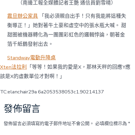
（
南邊工報
全媒體記者王艷 通信員劉雪晴）
震旦辦公家具
「我必須親自出手！只有我能將這種失
衡導正！」她對著牛土豪和虛空中的張水瓶大喊。 甜
甜圈被機器轉化為一團團彩虹色的邏輯悖論，朝著金
箔千紙鶴發射出去。
Standway電動升降桌
Xten法拉利
「等等！如果我的愛是X，那林天秤的回應Y應
該是X的虛數單位才對啊！」
TC:elanchair29a 6a2053538053c1.90214137
發佈留言
發佈留言必須填寫的電子郵件地址不會公開。
必填欄位標示為
*