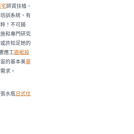
豪宅
師資扶植、
育培訓系統，有
純粹！不可饒
措施和專門研究
以或許知足她的
響應工
遊艇設
宇宙的基本美
豪
的需求。
的張水瓶
日式住