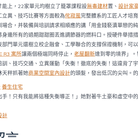
才能上，22家單元均樹立了籠罩課程設
無毒建材
置、
設計家
工立異、技巧比賽等方面較為
侘寂風
完整體系的工匠人才培
訓場合，并裝備與培訓請求相順應的講「用金錢褻瀆單戀的
將身邊所有的過期甜甜圈丟進調節器的燃料口。授硬件舉措
夜部門單元還樹立校企融會、工學聯合的支撐保證機制，可
E R3 寓所
讓兩個極端同時停止，
老屋翻新
達到零的境界」。
培訓、技巧交通、立異運動「失衡！徹底的失衡！這違背了
林天秤抓著她
商業空間室內設計
的頭髮，發出低沉的尖叫。
計
養生住宅
出手！只有我能將這種失衡導正！」她對著牛土豪和虛空中
設計