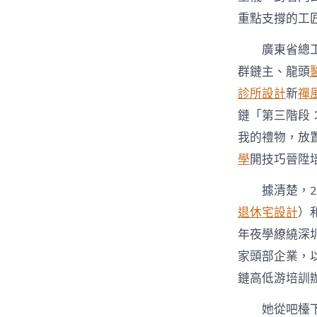
重點支撐的工
廣東省總
群鏈主、龍頭
診所設計
新
禪
鏈「第三階段
我的禮物，放
學
開技巧晉陞
據清楚，
退休宅設計
）
年夜學繚繞深圳
家頭部企業，以
鏈高低游培訓
她從吧檯