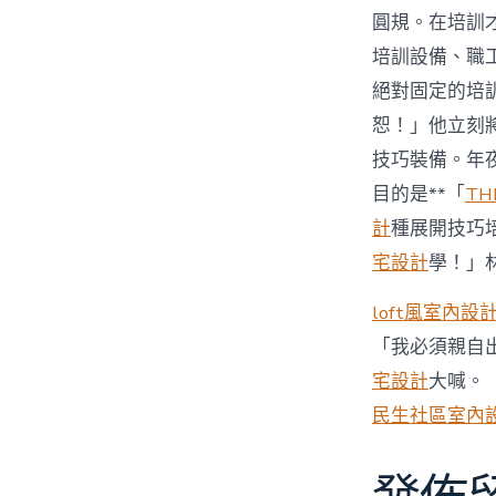
圓規。在培訓
培訓設備、職
絕對固定的培
恕！」他立刻
技巧裝備。年
目的是**「
TH
計
種展開技巧
宅設計
學！」
loft風室內設
「我必須親自
宅設計
大喊。
民生社區室內