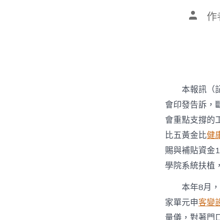
文
作
章
作
者
本報訊（
會印發告訴，斷
會重點支撐的
比五黃金比
健
賜與補貼資金
學院系統扶植
本年8月
家單元申
客變
量儀，對著門