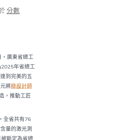
於
分數
日，廣東省總工
025年省總工
氣達到完美的五
單元將
綠設計師
改造，推動工匠
全省共有76
計
含量的激光測
元被斷定為省總