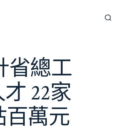
搜
尋
切
換
開
關
設計省總工
 22家
貼百萬元