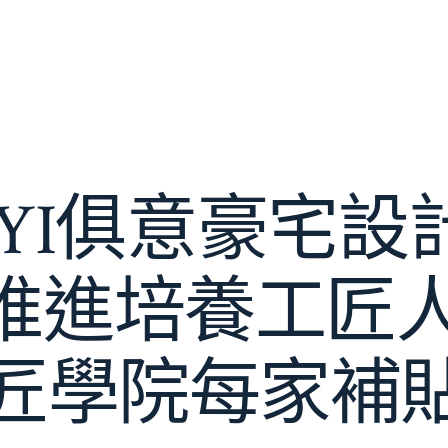
UYI俱意豪宅
推進培養工匠人才
匠學院每家補