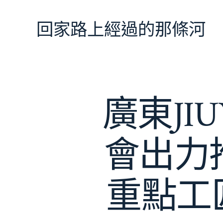
跳
至
回家路上經過的那條河
主
要
內
容
廣東JI
會出力
重點工