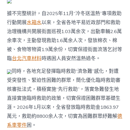
據不完整統計，自2025年11月“冷冬送溫熱”專項救助
行動開展
水箱水
以來，全省各地平易近政部門和救助
治理機構共開展街面巡視1.03萬余次，出動車輛2.6萬
余車次，主動發現救助1.6萬余人次，發放棉衣、棉
被、食物等物資1.9萬余份，切實保證街面流落乞討等
臨
台北汽車材料
時遇困人員安然溫熱過冬。
同時，各地充足發揮臨時救助“濟急難”感化，對遭
受突發性、緊迫性困難的群眾，簡化優化臨時救助審
核審批法式，積極實施“先行救助”，落實急難發生地
直接實施臨時救助的政策，切實保證困難群眾基礎生
涯。2026年1月以來，全省發放臨時救助金1863.97
萬元，救助約8800余人次，切實為困難群眾紓難解
德
系車零件
困。