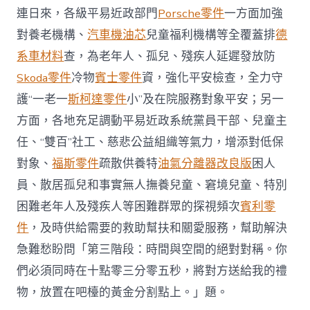
連日來，各級平易近政部門
Porsche零件
一方面加強
對養老機構、
汽車機油芯
兒童福利機構等全覆蓋排
德
系車材料
查，為老年人、孤兒、殘疾人延遲發放防
Skoda零件
冷物
賓士零件
資，強化平安檢查，全力守
護“一老一
斯柯達零件
小”及在院服務對象平安；另一
方面，各地充足調動平易近政系統黨員干部、兒童主
任、“雙百”社工、慈悲公益組織等氣力，增添對低保
對象、
福斯零件
疏散供養特
油氣分離器改良版
困人
員、散居孤兒和事實無人撫養兒童、窘境兒童、特別
困難老年人及殘疾人等困難群眾的探視頻次
賓利零
件
，及時供給需要的救助幫扶和關愛服務，幫助解決
急難愁盼問「第三階段：時間與空間的絕對對稱。你
們必須同時在十點零三分零五秒，將對方送給我的禮
物，放置在吧檯的黃金分割點上。」題。