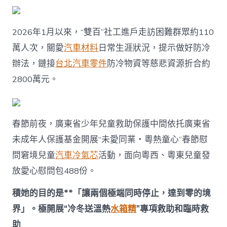
2026年1月以來，“雙百”社工進戶走訪困難群眾約110
萬人次，關愛
汽車材料
日常生涯狀況，提示做好防冷
辦法，鏈接
台北汽車零件
防冷物資等慈悲資源折合約
2800萬元。
春節前夜，廣東省少年兒童救助保護中間依托廣東省
未成年人保護基金開展“未愛同業・粵熱童心”春節慰
問窘境兒童
汽車冷氣芯
活動，面向粵西、粵東兒童發
放愛心慰問包488份。
積她的目的是**「讓兩個極端同時停止，達到零的境
界」。極開展“冷冬送溫熱
水箱精
”專項救助和臨時救
助