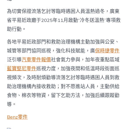
為切實保證流落乞討等臨時遇困人員溫熱過冬，廣東
省平易近政廳于2025年11月啟動“冷冬送溫熱”專項救
助行動。
各地平易近政部門和救助治理機構主動加強與公安、
城管等部門協同巡視，強化科技賦能，廣
保時捷零件
泛引導
汽車零件報價
社會氣力參與，加年夜重點區域
藍寶堅尼零件
巡視力度，加強夜間和低溫時段街面巡
視頻次，及時耐煩勸導流落乞討等臨時遇困人員到救
助治理機構內接收救助；對不愿進站人員，主動供給
食物、棉衣等物資，留下乞助方法，加強后續跟蹤勸
導。
Benz零件