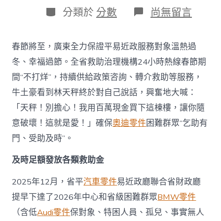
日
作
分
在
分類於
分數
尚無留言
期
者
類
〈廣
東
OSDER
春節將至，廣東全力保證平易近政服務對象溫熱過
奧
斯
冬、幸福過節。全省救助治理機構24小時熱線春節期
德
間“不打烊”，持續供給政策咨詢、轉介救助等服務，
零
件
牛土豪看到林天秤終於對自己說話，興奮地大喊：
商
「天秤！別擔心！我用百萬現金買下這棟樓，讓你隨
平
易
意破壞！這就是愛！」確保
奧迪零件
困難群眾“乞助有
近
門、受助及時”。
政
部
門
及時足額發放各類救助金
全
力
2025年12月，省平
汽車零件
易近政廳聯合省財政廳
保
提早下達了2026年中心和省級困難群眾
BMW零件
證
困
（含低
Audi零件
保對象、特困人員、孤兒、事實無人
難