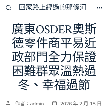
跳
回家路上經過的那條河
至
搜
選
尋
單
主
切
廣東OSDER奧斯
要
換
開
內
關
德零件商平易近
容
政部門全力保證
困難群眾溫熱過
冬、幸福過節
發
文
作者：
admin
2026 年 2 月 18 日
表
章