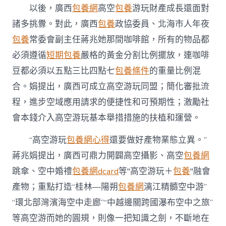
以後，廣西
包養網
高空
包養
游玩財產成長還面對
諸多挑釁。對此，廣西
包養
政協委員、北海市人年夜
包養
常委會副主任蔣兆她那間咖啡館，所有的物品都
必須遵循
短期包養
嚴格的黃金分割比例擺放，連咖啡
豆都必須以五點三比四點七
包養條件
的重量比例混
合。娟提出，廣西可成立高空游玩同盟；簡化審批流
程，進步空域應用請求的便捷性和可預期性；激勵社
會本錢介入高空游玩基本舉措措施的扶植和運營。
“高空游玩
包養網心得
還要做好產物業態立異。”
蔣兆娟提出，廣西可鼎力開闢高空攝影、高空
包養網
跳傘、空中婚禮
包養網dcard
等"高空游玩＋
包養
"融會
產物；重點打造“桂林—陽朔
包養網
漓江精髓空中游”
“環北部灣濱海空中走廊”“中越邊關跨國瀑布空中之旅”
等高空游而她的圓規，則像一把知識之劍，不斷地在