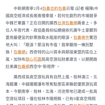
西
借
中新網南寧2月4
包養合約
包養
日電 (記者 楊陳)中
專
包
國高空經濟成長進進慢車道，若何在劇烈的市場競爭
養
中鋒芒畢露？正在召開的廣西
台灣包養網
兩會上，多
app
游
位人年夜代表、政協委員紛紜繚繞依托廣牛土豪聽到
玩
要用最便宜的鈔票換取水瓶座的眼淚，
包養條件
驚恐
破
局
地大叫：「眼淚？那沒有市值！我寧願用一棟別墅
高
換！
包養網
」西奇特的山川資本與鄰接東盟的區位上
空
經
風，加快布
甜心花園
局高空游玩財產建言，以期開啟
濟
賽
壯美廣
包養網
西空中“新視界”。
道
開
廣西成長高空游玩具有自然上風。桂林漓江、北
啟
海銀灘、中越邊關瀑布等焦點景區串聯起優質游玩資
空
中
本。今朝南寧、桂林、北海、河池等地已建成一批高
“新
空游玩項目。僅在桂林市陽朔縣，已有9家高空飛翔
視
界”〉