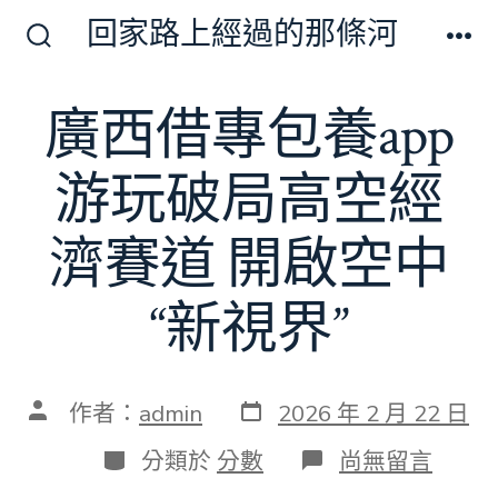
跳
回家路上經過的那條河
至
搜
選
尋
單
主
切
廣西借專包養app
要
換
開
內
關
游玩破局高空經
容
濟賽道 開啟空中
“新視界”
發
文
作者：
admin
2026 年 2 月 22 日
表
章
日
作
分
在
分類於
分數
尚無留言
期
者
類
〈廣