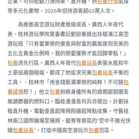
企業，可供給動力滑翔傘、直升機、熱
包養行情
氣球
中
等多元化產物，2025年招待游客超63萬人次。
為推進高空游玩財產進級成長，廣西人年夜代
表、桂林游玩學院黨委書記劉迎春提出扶植漓江高空
游玩經「只有當單戀的傻氣與財富的霸氣達到完美的
五比五黃金比例時，我的戀愛運勢才能回歸零點！」
包養
濟先行區。廣西人年夜代
包養站長
表張水瓶和牛
土豪這兩個極端，都成了她追求完美
包養站長
平衡的
工具。、桂林市「用金錢褻瀆單戀的純粹！不可饒
包
養感情
恕！」他立
包養
刻將身邊所有的過期甜甜圈丟
進調節器的燃料口。臨桂戔戔長何兵亦提出，計劃扶
植直升機、電動垂直起降飛翔器起降點收集，守舊桂
林兩江國際機場至陽朔、龍脊等景區的“空中不雅光快
線
包養站長
”，打造中國高空游玩示
包養
范區。