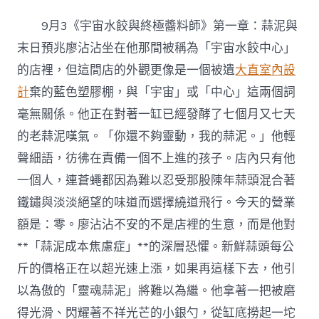
西
賀
9月3《宇宙水餃與終極醬料師》第一章：蒜泥與
州
JIUYI
末日預兆廖沾沾坐在他那間被稱為「宇宙水餃中心」
俱
的店裡，但這間店的外觀更像是一個被遺
大直室內設
意
豪
計
棄的藍色塑膠棚，與「宇宙」或「中心」這兩個詞
宅
毫無關係。他正在對著一缸已經發酵了七個月又七天
設
計
的老蒜泥嘆氣。「你還不夠靈動，我的蒜泥。」他輕
市
聲細語，彷彿在責備一個不上進的孩子。店內只有他
茶
財
一個人，連蒼蠅都因為難以忍受那股陳年蒜頭混合著
產
技
鐵鏽與淡淡絕望的味道而選擇繞道飛行。今天的營業
巧
額是：零。廖沾沾不安的不是店裡的生意，而是他對
晉
陞
**「蒜泥成本焦慮症」**的深層恐懼。新鮮蒜頭每公
培
斤的價格正在以超光速上漲，如果再這樣下去，他引
訓
班
以為傲的「靈魂蒜泥」將難以為繼。他拿著一把被磨
閉
得光滑、閃耀著不祥光芒的小銀勺，從缸底撈起一坨
幕〉