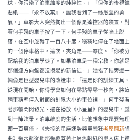
球。你污染了泊車維度的純粹性。」「但你的後視鏡
貼紙——『永不放棄』，讓我看到了一絲愚蠢的勇
氣。」車影大人突然掏出一個像是遙控器的裝置，對
著何手殘的車子按了一下。何手殘的車子從牆上脫
落，在空中旋轉了一百八十度，穩穩地停在了地面上
的一個停車格中。這次，夾角是——零度。「你被分
配給我的泊車學徒了。如果泊車是一種宗教，你就是
那個連方向盤都沒摸過的新信徒。」她指了指旁邊一
輛像是巨型嬰兒車的改造車：「這是你的訓練工具，
從現在開始，你得學會如何在零點零零一秒內，將這
輛車精準停入對面的針眼大小的車位裡。」何手殘看
著那輛閃閃發光、還在播放《小星星》的嬰兒車，感
到一陣眩暈。泊車維度的生活，比他想象中還要無理
頭一百萬倍。《失控的星座運勢與單戀狂
老屋翻新
想
曲》張水瓶從他那張覆蓋著七層舊報紙的單人床上驚