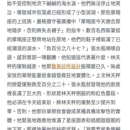
始不受控制地流下鹹鹹的海水淚，他們無法停止地哭
泣，導致城市低窪處已經形成了小型潟湖。那些摩羯
座的上班族，嚴格遵守著廣播中「摩羯座今天適合原
地踏步，否則將失去襪子」的指令。數百名西裝筆挺
的摩羯座正整齊地站在原地，他們的鞋子裡裝滿了已
經潮濕的淚水。「負百分之八十七？」張水瓶喃喃自
語，感到胃部一陣翻騰，他知道這代表著什麼。林天
秤的運勢越差，他那
醫美診所設計
股積壓已久、無處
安放的單戀能量就會越發瘋狂地實體化。上次林天秤
的戀愛運勢跌至百分之二十，張水瓶就發現他的廚房
裡長滿了巨大的、形狀是林天秤側臉的粉紅色蘑菇。
他必須在今天結束前，將林天秤的運勢至少提升到
零。否則，他那份單戀就會變成某種具備攻擊性的實
體。他緊張地跑進他堆滿了星座圖表和過期甜甜圈的
地下室，那裡放著他的秘密武器。「我需要星象學輔