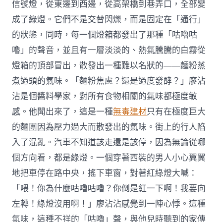
信號燈，從東邊到西邊，從高架橋到巷弄口，全部變
成了綠燈。它們不是交替閃爍，而是固定在「通行」
的狀態，同時，每一個燈箱都發出了那種「咕嚕咕
嚕」的聲音，並且有一層淡淡的、熱氣騰騰的白霧從
燈箱的頂部冒出，散發出一種難以名狀的——麵粉蒸
煮過頭的氣味。「麵粉焦慮？還是過度發酵？」廖沾
沾是個醬料學家，對所有食物相關的氣味都極度敏
感。他聞出來了，這是一種
無毒建材
只有在極度巨大
的麵團因為壓力過大而散發出的氣味。街上的行人陷
入了混亂。汽車不知道該走還是該停，因為無論從哪
個方向看，都是綠燈。一個穿著西裝的男人小心翼翼
地把車停在路中央，搖下車窗，對著紅綠燈大喊：
「喂！你為什麼咕嚕咕嚕？你倒是紅一下啊！我要向
左轉！綠燈沒用啊！」廖沾沾感覺到一陣心悸。這種
氣味，這種不祥的「咕嚕」聲，與他兒時聽到的家傳