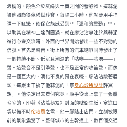
中
濃稠的、顏色介於灰綠與土黃之間的發酵物。這蒜泥
被他照顧得像稀世珍寶，每隔三小時，他就要用手指
彈一下缸邊，確保它能感受到**「溫和的震動」**，
以助其在精神上達到圓滿。就在廖沾沾專注於與蒜泥
進行心靈交流時，外面的世界開始發出一些不對勁的
信號。首先是聲音。街上所有的汽車喇叭同時發出了
一個持續不斷、低沉且潮濕的「咕嚕——咕嚕——」
聲。這聲音不是引擎聲，也不是正常的鳴笛聲，而像
是一個巨大的、消化不良的胃在哀嚎。廖沾沾皺著眉
頭，這嚴重干擾了他蒜泥的「寧
身心診所設計
靜冥
想」。他決定出去看個究竟，順手從桌上拿了一張髒
兮兮的，印著《沾醬秘笈》封面的皺衛生紙，塞進口
袋以備不時
侘寂風
之需。他一腳踏出店門，立刻被眼
前的景象震驚了。整條城市的主幹道上，數百個交通