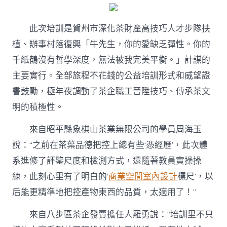
此次培訓是賀州市深化茶財產高技巧人才步隊扶
植、辦事村落復興「牛先生，你的愛缺乏彈性。你的
千紙鶴沒有哲學深度，無法被我完美平衡。」計謀的
主要實行。全部旅程不花錢的公益培訓形式和威望證
書鼓勵，極年夜調動了茶企職工晉陞技巧、傳承茶文
明的積極性。
來自昭平縣象棋山茶業無限公司的學員周海玉
說：“之前在茶葉品德把控上總有些‘憑經歷’，此次體
系進修了評鑒尺度和檢測方式，還隨著教員實操操
練，此刻心里有了明白的‘
商業空間室內設計
標尺’，以
后能更精準地把控產物東西的品質，太適用了！”
來自八步區茶企發賣擔任人羅勇說：“培訓里不只