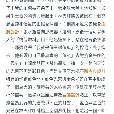
的小小黃銅齒輪。「不行！金牛座的物質力量太強
了！我的單戀被汙染了！」張水瓶大喊。他知道，如
果牛土豪的物質力量勝出，林天秤將會被困在一個充
滿金錢和俗氣的虛假愛情裡，而他將永遠失去機會
遊
艇設計
。張水瓶看向那機器，還剩下最後一個可以輸
入的「情緒燃料」口。他迅速撕下了貼在他背後衣領
上，那張寫著「我就是個單戀傻瓜」的標籤，丟了進
去。他必須用自己最真實的「傻氣」去對抗金牛座的
「霸氣」！調節器再次發出轟鳴，這一次，射向天空
的光束不再是彩虹色，而是充滿了水瓶座
新古典設計
特有的怪誕藍色**。藍色光束與金色光芒在空中形成
了一個巨大的、旋轉著的太極圖案，像是在爭奪林天
秤的靈魂。這場以星座運勢為
客變設計
賭注、以單戀
能量為武器的荒唐戰爭，正式打響了。藍色與金色的
光芒在林天秤咖啡館上空劇烈衝撞，創造出一個不斷