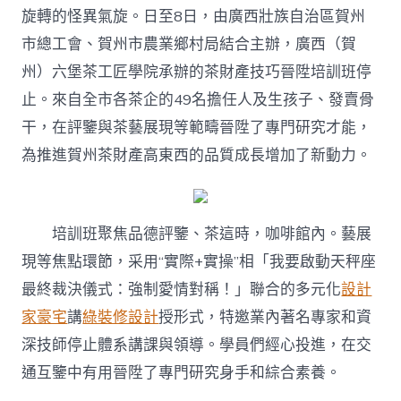
旋轉的怪異氣旋。日至8日，由廣西壯族自治區賀州
市總工會、賀州市農業鄉村局結合主辦，廣西（賀
州）六堡茶工匠學院承辦的茶財產技巧晉陞培訓班停
止。來自全市各茶企的49名擔任人及生孩子、發賣骨
干，在評鑒與茶藝展現等範疇晉陞了專門研究才能，
為推進賀州茶財產高東西的品質成長增加了新動力。
培訓班聚焦品德評鑒、茶這時，咖啡館內。藝展
現等焦點環節，采用“實際+實操”相「我要啟動天秤座
最終裁決儀式：強制愛情對稱！」聯合的多元化
設計
家豪宅
講
綠裝修設計
授形式，特邀業內著名專家和資
深技師停止體系講課與領導。學員們經心投進，在交
通互鑒中有用晉陞了專門研究身手和綜合素養。