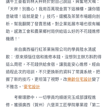
講牛土豪看到林天秤終於對自己說話，興奮地大喊：
「天秤！別擔心！我用百萬現金買下這棟樓，讓你隨
意破壞！這就是愛！」技巧，還觸及茶葉市場趨向剖
析，幫我翻開了發賣思緒，對企業拓展市場也很有輔
助，感激工會和農業鄉村局供給這么好的不花錢進修
機遇！”
來自廣西福行紅茶業無限公司的學員陸水清感
歎：“原來煩惱住宿和進修本錢，沒想到主辦方斟酌得
這么周密，不花錢供給食宿，讓我能安心進修。經由
過程此次的培訓，不只更換新的資料了常識系統，把
握了新的技巧，更坦蕩了視野，改
樂齡住宅設計
變了
不雅念。”
豪宅設計
考察環節中，一切學員均順遂完玉成部課程進
修，獲頒廣西（賀州）六堡茶工匠學院畢業證「第二