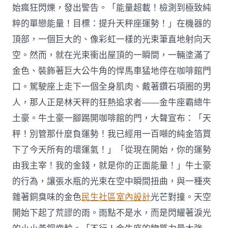
始瘋狂閃爍，發出警告。「能量超載！檢測到極致純
粹的單戀能量！目標：提升天秤座運勢！」在機器的
頂部，一個巨大的、像彩虹一樣的光束筆直地射向天
空。然而，就在光束衝出屋頂的一瞬間，一輛塗滿了
金色、裝飾著巨大公牛角的悍馬車猛地停在咖啡館門
口。駕駛座上走下一個全身肌肉、戴著鑽石項圈的男
人，那人正是林天秤的狂熱追求者——金牛座霸總牛
土豪。牛土豪一腳踢開咖啡館的門，大聲宣布：「天
秤！別管那什麼負運勢！我已經用一百噸的純金箔買
下了今天所有的壞運氣！」「從現在開始，你的運勢
由我主宰！我的金錢，就是你的正面能量！」牛土豪
的行為，讓張水瓶的光束在空中瞬間扭曲，與一種夾
雜著銅臭味的金色
民生社區室內設計
光芒對撞。天空
開始下起了荒謬的雨。雨點不是水，而是閃耀著淚光