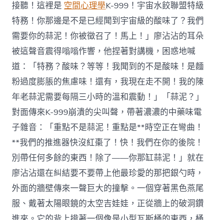
接聽！這裡是
空間心理學
K-999！宇宙水餃聯盟特級
特務！你那邊是不是已經聞到宇宙級的酸味了？我們
需要你的蒜泥！你被徵召了！馬上！」廖沾沾的耳朵
被這聲音震得嗡嗡作響，他捏著對講機，困惑地喊
道：「特務？酸味？等等！我聞到的不是酸味！是麵
粉過度膨脹的焦慮味！還有，我現在走不開！我的陳
年老蒜泥需要每隔三小時的溫和震動！」「蒜泥？」
對面傳來K-999崩潰的尖叫聲，帶著濃濃的中藥味電
子雜音：「重點不是蒜泥！重點是**時空正在彎曲！
**我們的推進器快沒紅棗了！快！我們在你的後院！
別帶任何多餘的東西！除了——你那缸蒜泥！」就在
廖沾沾還在糾結要不要帶上他最珍愛的那把銀勺時，
外面的牆壁傳來一聲巨大的撞擊。一個穿著黑色燕尾
服、戴著太陽眼鏡的太空吉娃娃，正從牆上的破洞鑽
進來。它的背上揹著一個像是小型瓦斯桶的東西，桶