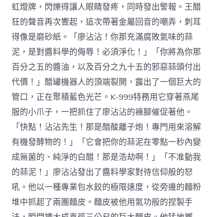
虹燈牌，閃爍得讓人眼睛發疼，同時發出警報。王醋
狂的聲音再次響起，這次帶著金屬回音的嘲弄，刺耳
得像是磨砂紙。「廖沾沾！你那充滿腐敗氣味的蒜
泥，是對醬料學的侮辱！必須淨化！」「你將為你那
百分之五的醬油，以及百分之九十五的邪惡蒜頭付出
代價！」醋罐機器人的頂端裂開，露出了一個巨大的
管口，正在聚積藍色光芒。K-999特務用它穿著燕尾
服的小爪子，一把抓住了廖沾沾的褲腳催促著他。
「快點！沾沾先生！那是醋酸離子炮！專門用來溶解
有機發酵物的！」「它會把你的蒜泥在零點一秒內變
成無菌的、純淨的白醋！那是浩劫啊！」「不准動我
的蒜泥！」廖沾沾發出了醬料學家對待信仰般的怒
吼。他以一種專業包水餃的極限速度，從旁邊的麵粉
堆中抓起了兩團麵皮。麵皮被他用氣功般的捏製手