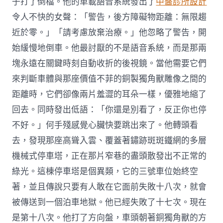
子打了倒檔。他的車載語音系統發出了
中醫診所設計
令人不快的女聲：「警告，後方障礙物距離：無限趨
近於零。」「請考慮放棄治療。」他忽略了警告，開
始緩慢地倒車。他最討厭的不是語音系統，而是那兩
塊永遠在關鍵時刻自動收折的後視鏡。當他需要它們
來判斷車體與那座價值不菲的銅製獨角獸雕像之間的
距離時，它們卻像兩片羞澀的耳朵一樣，優雅地縮了
回去。同時發出低語：「你還是別看了，反正你也停
不好。」何手殘感覺心臟快要跳出來了。他轉頭看
去，發現那座高聳入雲、覆蓋著鏽跡斑斑鐵網的多層
機械式停車塔，正在那片窄巷的盡頭散發出不正常的
綠光。這棟停車塔是個異類，它的三號車位始終空
著，並且傳說只要有人敢在它面前失敗十八次，就會
被傳送到一個泊車地獄。他已經失敗了十七次。現在
是第十八次。他打了方向盤，車頭朝著銅獨角獸的方