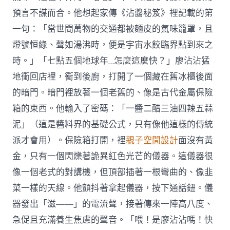
預言不謀而合。他想起家傳《沾醬秘笈》裡記載的第
一句：「當世間萬物的交通都被麵皮的氣味籠罩，且
燈號恒綠、聲如湯沸時，便是宇宙水餃臨界點到來之
時。」「七點五個地球年…怎麼這麼快？」廖沾沾猛
地衝回店裡，衝到後廚，打開了一個藏在舊冰櫃後面
的暗門。暗門裡放著一個老舊的、像是古代金屬保險
箱的東西。他輸入了密碼：「一醬二醋三油四辣五蒜
泥」（這是醬料界的基礎公式，只有像他這樣的傳統
派才會用）。保險箱打開，裡
親子空間設計
面沒有黃
金，只有一個閃爍著詭異紅色光芒的儀器。這儀器很
像一個老式的對講機，但頂部插著一根彎曲的、像韭
菜一樣的天線。他顫抖著拿起儀器，按下通話鈕。儀
器發出「滋——」的電流聲，接著傳來一陣高八度、
急促且充滿養生焦慮的聲音。「喂！是廖沾沾嗎！快