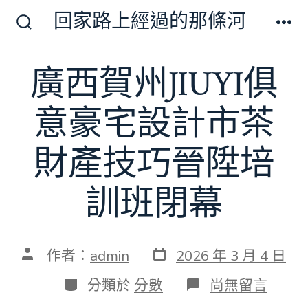
跳
回家路上經過的那條河
至
搜
選
尋
單
主
切
廣西賀州JIUYI俱
要
換
開
內
關
意豪宅設計市茶
容
財產技巧晉陞培
訓班閉幕
發
文
作者：
admin
2026 年 3 月 4 日
表
章
日
作
分
在
分類於
分數
尚無留言
期
者
類
〈廣