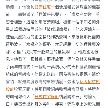
助儀！」他衝到
健康住宅
一個像是老式彈珠臺的機器
前，上面貼滿了「巨蟹座已哭」、「處女座勿碰」等
警告標籤。這是他用廢棄的唱片機和一個不知名的外
星計算器改造而成的「情感調節器」。他必須輸入一
種極具感染力的正面情緒作為燃料，來抵抗那負面的
運勢波。「水瓶座的優勢，就是超脫一切的理性與冷
靜…才怪！我只有一腔熱血的傻氣啊！」他絕望地低
吼。他看了一眼腳邊。那裡放著一個他為林天秤準備
了兩年的禮物：一個用一萬塊小小的天秤座黃銅齒輪
組成的音樂盒。他從未送出，因為害怕被拒絕。這份
害怕，就是純度最高的單戀情感。張水瓶
私人招待所
設計
咬緊牙關，將那個黃銅齒輪音樂盒砸爛，將所有
的齒輪都倒入「
日式住宅設計
情感調節器」的輸入
口。機器發出刺耳的尖叫，接著，彈珠臺上的燈光開