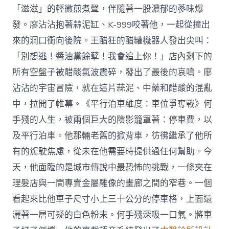
「滋滋」的輕微煎煮聲，伴隨著一股濃郁的蔘味爆
發。廖沾沾抱著蒜泥缸、K-999咬著他，一起從撞出
來的洞口衝向後院。王醋狂的醋罐機器人發出尖叫：
「別想逃！醬油黨餘孽！我會追上你！」店內剩下的
所有空盤子被醋酸氣波震碎，發出了最後的哀鳴。廖
沾沾的宇宙冒險，就在這片蒜泥、中藥和醋酸的混亂
中，拉開了帷幕。《平行泊車維度：車位爭奪戰》何
手殘的人生，被兩個巨大的陰影籠罩著：停車費，以
及平行泊車。他那輛老舊的掀背車，彷彿繼承了他所
有的駕駛焦慮，從未在他需要時提供過任何幫助。今
天，他面臨的是城市傳說中最恐怖的挑戰，一條夾在
理髮店與一間專賣金屬雕像的畫廊之間的窄巷。一個
看起來比他車子尺寸小上三十公分的停車格，上面還
灑著一層可疑的白色粉末。何手殘深吸一口氣。將車