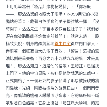
上用毛筆寫著「極品紅棗枸杞燃料」。「你怎麼
——」廖沾沾驚訝地瞪大了眼睛。K-999用它的小短
腿站得筆直，戴著白色手套的爪子優雅地一揮：「沒
時間了，沾沾先生！宇宙水餃快要拉肚子了！我們必
須在你被醋酸離子炮鎖定前離開！」話音未落，一股
極致尖銳、刺鼻的酸氣猛地
養生住宅
從店門口灌入，
伴隨著一個狂妄自大的電子音效：「警告！這裡的醬
油比例嚴重失衡！百分之九十九點九九的醋，才是真
理！」廖沾沾知道，這是他的宿敵，王醋狂，已經找
上門了。他的宇宙冒險，被迫從他對蒜泥的焦慮中，
正式開始了。一個狂妄的影子佔滿了那扇被撞破的牆
門邊緣，光線一瞬間被極端的酸氣扭曲。一個閃閃發
光、像醋罐的機器人緩緩漂浮進來，它的底座還不斷
噴射著白色醋霧。它身上掛著「醋狂派大勝利」的霓