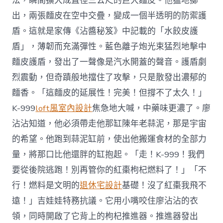
法，瞬間擴大成直徑三公尺的巨大麵皮。他猛地擲
出，兩張麵皮在空中交疊，變成一個半透明的防禦護
盾。這就是家傳《沾醬秘笈》中記載的「水餃皮護
盾」，薄韌而充滿彈性。藍色離子炮光束猛烈地擊中
麵皮護盾，發出了一聲像是汽水開蓋的聲音。護盾劇
烈震動，但奇蹟般地擋住了攻擊，只是散發出濃郁的
麵香。「這麵皮的延展性！完美！但撐不了太久！」
K-999
loft風室內設計
焦急地大喊，中藥味更濃了。廖
沾沾知道，他必須帶走他那缸陳年老蒜泥，那是宇宙
的希望。他跑到蒜泥缸前，使出他搬運食材的全部力
量，將那口比他還胖的缸抱起。「走！K-999！我們
要從後院逃跑！別再管你的紅棗枸杞燃料了！」「不
行！燃料是文明的
退休宅設計
基礎！沒了紅棗我飛不
遠！」吉娃娃特務抗議。它用小嘴咬住廖沾沾的衣
領，同時開啟了它背上的枸杞推進器。推進器發出