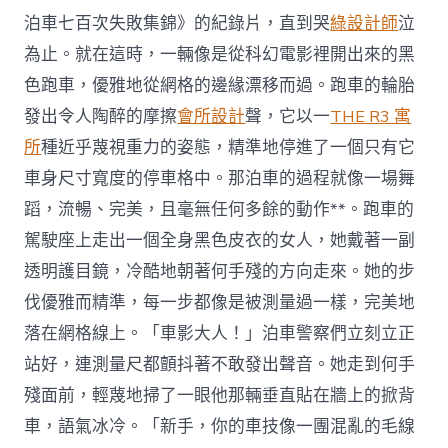
泊車七百次失敗集錦》的紀錄片，直到哭
綠設計師
泣
為止。就在這時，一輛像是從科幻電影裡開出來的黑
色跑車，優雅地從網格的邊緣漂移而過。跑車的輪胎
發出令人陶醉的摩擦
會所設計
聲，它以一
THE R3 寓
所
種近乎蔑視重力的姿態，精準地停進了一個只有它
車身尺寸寬度的停車格中。那泊車的過程就像一場舞
蹈，流暢、完美，且毫無任何多餘的動作**。跑車的
駕駛座上走出一個全身黑色皮衣的女人，她戴著一副
透明護目鏡，冷酷地朝著何手殘的方向走來。她的步
伐優雅而精準，每一步都像是被測量過一樣，完美地
落在網格線上。「車影大人！」泊車警察們立刻立正
站好，連測量尺都顫抖著不敢發出聲音。她走到何手
殘面前，輕蔑地掃了一眼他那輛垂直貼在牆上的掀背
車，語氣冰冷。「新手，你的車技像一團混亂的毛線