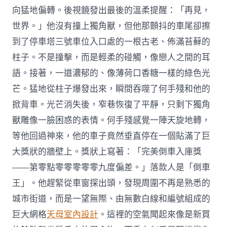
向猛地偏轉。後視鏡發出最後的溫柔提醒：「再見，
世界。」他沒有撞上獨角獸，但他那顫抖的車尾卻擦
到了停車塔三號車位入口處的一根古老、佈滿苔蘚的
柱子。不是撞擊，而是輕柔的碰觸，像戀人之間的耳
語。接著，一道濃郁的、像薄荷口香糖一樣的綠色光
芒。猛地從柱子爆發出來，瞬間吞噬了何手殘和他的
掀背車。光芒消失後，窄巷恢復了平靜，只剩下獨角
獸雕像一臉困惑的表情。何手殘感覺一陣天旋地轉，
等他回過神來，他的車子竟然垂直停在一個貼滿了巨
大獎狀的牆壁上。獎狀上寫著：「完美倒車入庫獎
——第零點零零零零零九度偏差。」落款人是「倒車
王」。他趕緊從車窗探出頭，發現周圍不再是熟悉的
城市街道，而是一望無際、由無數白線和編號組成的
巨大網格
天母室內設計
。這裡的空氣聞起來像是新買