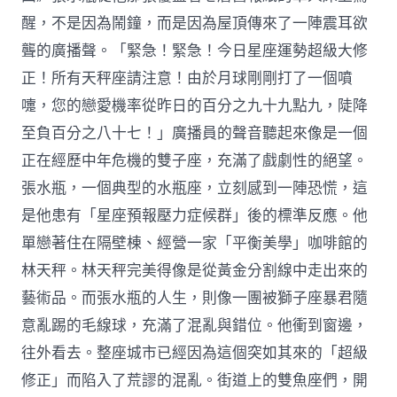
醒，不是因為鬧鐘，而是因為屋頂傳來了一陣震耳欲
聾的廣播聲。「緊急！緊急！今日星座運勢超級大修
正！所有天秤座請注意！由於月球剛剛打了一個噴
嚏，您的戀愛機率從昨日的百分之九十九點九，陡降
至負百分之八十七！」廣播員的聲音聽起來像是一個
正在經歷中年危機的雙子座，充滿了戲劇性的絕望。
張水瓶，一個典型的水瓶座，立刻感到一陣恐慌，這
是他患有「星座預報壓力症候群」後的標準反應。他
單戀著住在隔壁棟、經營一家「平衡美學」咖啡館的
林天秤。林天秤完美得像是從黃金分割線中走出來的
藝術品。而張水瓶的人生，則像一團被獅子座暴君隨
意亂踢的毛線球，充滿了混亂與錯位。他衝到窗邊，
往外看去。整座城市已經因為這個突如其來的「超級
修正」而陷入了荒謬的混亂。街道上的雙魚座們，開