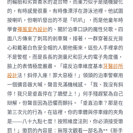
的輪胎和劣質香水的混合物，而重力似乎是隨機變化
的，有時感覺很重，有時像漂浮在游泳池裡。他試圖
按喇叭，但喇叭發出的不是「叭叭」，而是他童年時
學會
禪風室內設計
的、關於泊車口訣的魔性兒歌。四
面八方傳來了刺耳的剎車聲，接著，一群穿著反光背
心和戴著白色安全帽的人朝他衝來。這些人手裡拿的
不是警棍，而是長長的測量尺和巨大的電子角度儀，
臉上的表情極度嚴肅。「違反泊車維度基本
牙醫診所
設計
法！斜停入庫！罪大惡極！」領頭的泊車警察用
一個擴音器大喊，聲音充滿機械感。「我、我沒有斜
停！我只是垂直停在了牆壁上！」何手殘趕緊為自己
辯解，但聲音因為恐懼而顫抖。「垂直泊車？那是在
第三次元的行為，在這裡，你的車體與停車線的夾角
是——八十九點七度！按照維度法則，你必須接受懲
罰！」懲罰的內容是：無限次觀看一部名為**《新手