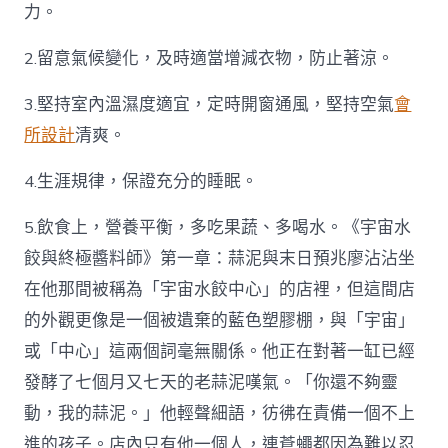
力。
2.留意氣候變化，及時適當增減衣物，防止著涼。
3.堅持室內溫濕度適宜，定時開窗通風，堅持空氣
會
所設計
清爽。
4.生涯規律，保證充分的睡眠。
5.飲食上，營養平衡，多吃果蔬、多喝水。《宇宙水
餃與終極醬料師》第一章：蒜泥與末日預兆廖沾沾坐
在他那間被稱為「宇宙水餃中心」的店裡，但這間店
的外觀更像是一個被遺棄的藍色塑膠棚，與「宇宙」
或「中心」這兩個詞毫無關係。他正在對著一缸已經
發酵了七個月又七天的老蒜泥嘆氣。「你還不夠靈
動，我的蒜泥。」他輕聲細語，彷彿在責備一個不上
進的孩子。店內只有他一個人，連蒼蠅都因為難以忍