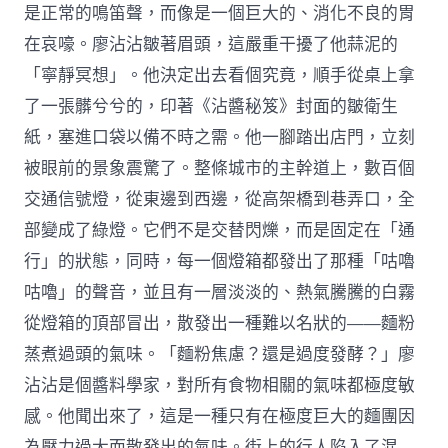
是正常的鳴笛聲，而像是一個巨大的、消化不良的胃
在哀嚎。廖沾沾皺著眉頭，這嚴重干擾了他蒜泥的
「寧靜冥想」。他決定出去看個究竟，順手從桌上拿
了一張髒兮兮的，印著《沾醬秘笈》封面的皺衛生
紙，塞進口袋以備不時之需。他一腳踏出店門，立刻
被眼前的景象震驚了。整條城市的主幹道上，數百個
交通信號燈，從東邊到西邊，從高架橋到巷弄口，全
部變成了綠燈。它們不是交替閃爍，而是固定在「通
行」的狀態，同時，每一個燈箱都發出了那種「咕嚕
咕嚕」的聲音，並且有一層淡淡的、熱氣騰騰的白霧
從燈箱的頂部冒出，散發出一種難以名狀的——麵粉
蒸煮過頭的氣味。「麵粉焦慮？還是過度發酵？」廖
沾沾是個醬料學家，對所有食物相關的氣味都極度敏
感。他聞出來了，這是一種只有在極度巨大的麵團因
為壓力過大而散發出的氣味。街上的行人陷入了混