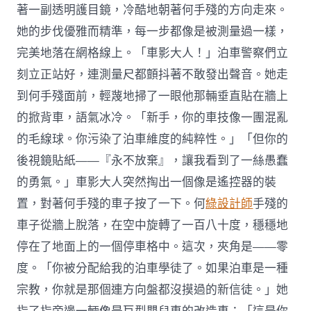
著一副透明護目鏡，冷酷地朝著何手殘的方向走來。
她的步伐優雅而精準，每一步都像是被測量過一樣，
完美地落在網格線上。「車影大人！」泊車警察們立
刻立正站好，連測量尺都顫抖著不敢發出聲音。她走
到何手殘面前，輕蔑地掃了一眼他那輛垂直貼在牆上
的掀背車，語氣冰冷。「新手，你的車技像一團混亂
的毛線球。你污染了泊車維度的純粹性。」「但你的
後視鏡貼紙——『永不放棄』，讓我看到了一絲愚蠢
的勇氣。」車影大人突然掏出一個像是遙控器的裝
置，對著何手殘的車子按了一下。何
綠設計師
手殘的
車子從牆上脫落，在空中旋轉了一百八十度，穩穩地
停在了地面上的一個停車格中。這次，夾角是——零
度。「你被分配給我的泊車學徒了。如果泊車是一種
宗教，你就是那個連方向盤都沒摸過的新信徒。」她