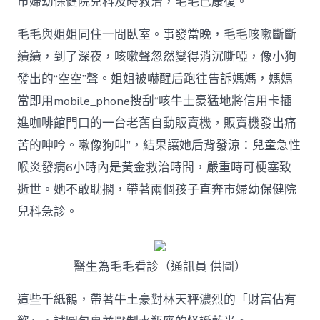
市婦幼保健院兒科及時救治，毛毛已康復。
7
歲
姐
毛毛與姐姐同住一間臥室。事發當晚，毛毛咳嗽斷斷
姐
續續，到了深夜，咳嗽聲忽然變得消沉嘶啞，像小狗
一
句
發出的“空空”聲。姐姐被嚇醒后跑往告訴媽媽，媽媽
話，
當即用mobile_phone搜刮“咳牛土豪猛地將信用卡插
救
了
進咖啡館門口的一台老舊自動販賣機，販賣機發出痛
5
苦的呻吟。嗽像狗叫”，結果讓她后背發涼：兒童急性
歲
弟
喉炎發病6小時內是黃金救治時間，嚴重時可梗塞致
弟
逝世。她不敢耽擱，帶著兩個孩子直奔市婦幼保健院
一
命：
兒科急診。
兒
童
急
性
醫生為毛毛看診（通訊員 供圖）
喉
炎
這些千紙鶴，帶著牛土豪對林天秤濃烈的「財富佔有
發
病