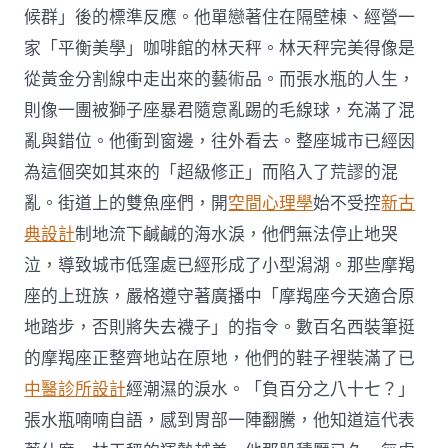
候群」後的標準反應。他單戀著住在隔壁棟、經營一
家「平衡美學」咖啡館的林天秤。林天秤完美得像是
從黃金分割線中走出來的藝術品。而張水瓶的人生，
則像一團被獅子座暴君隨意亂踢的毛線球，充滿了混
亂與錯位。他衝到窗邊，往外看去。整座城市已經因
為這個突如其來的「超級修正」而陷入了荒謬的混
亂。街道上的雙魚座們，開
空間心理學
始不受控
新古
典設計
制地流下鹹鹹的海水淚，他們無法停止地哭
泣，導致城市低窪處已經形成了小型潟湖。那些摩羯
座的上班族，嚴格遵守著廣播中「摩羯座今天適合原
地踏步，否則將失去襪子」的指令。數百名西裝筆挺
的摩羯座正整齊地站在原地，他們的鞋子裡裝滿了已
中醫診所設計
經潮濕的淚水。「負百分之八十七？」
張水瓶喃喃自語，感到胃部一陣翻騰，他知道這代表