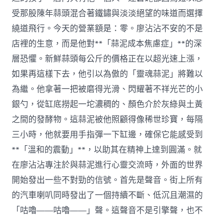
受那股陳年蒜頭混合著鐵鏽與淡淡絕望的味道而選擇
繞道飛行。今天的營業額是：零。廖沾沾不安的不是
店裡的生意，而是他對**「蒜泥成本焦慮症」**的深
層恐懼。新鮮蒜頭每公斤的價格正在以超光速上漲，
如果再這樣下去，他引以為傲的「靈魂蒜泥」將難以
為繼。他拿著一把被磨得光滑、閃耀著不祥光芒的小
銀勺，從缸底撈起一坨濃稠的、顏色介於灰綠與土黃
之間的發酵物。這蒜泥被他照顧得像稀世珍寶，每隔
三小時，他就要用手指彈一下缸邊，確保它能感受到
**「溫和的震動」**，以助其在精神上達到圓滿。就
在廖沾沾專注於與蒜泥進行心靈交流時，外面的世界
開始發出一些不對勁的信號。首先是聲音。街上所有
的汽車喇叭同時發出了一個持續不斷、低沉且潮濕的
「咕嚕——咕嚕——」聲。這聲音不是引擎聲，也不