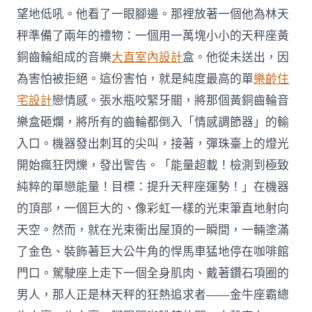
望地低吼。他看了一眼腳邊。那裡放著一個他為林天
秤準備了兩年的禮物：一個用一萬塊小小的天秤座黃
銅齒輪組成的音樂
大直室內設計
盒。他從未送出，因
為害怕被拒絕。這份害怕，就是純度最高的單
樂齡住
宅設計
戀情感。張水瓶咬緊牙關，將那個黃銅齒輪音
樂盒砸爛，將所有的齒輪都倒入「情感調節器」的輸
入口。機器發出刺耳的尖叫，接著，彈珠臺上的燈光
開始瘋狂閃爍，發出警告。「能量超載！檢測到極致
純粹的單戀能量！目標：提升天秤座運勢！」在機器
的頂部，一個巨大的、像彩虹一樣的光束筆直地射向
天空。然而，就在光束衝出屋頂的一瞬間，一輛塗滿
了金色、裝飾著巨大公牛角的悍馬車猛地停在咖啡館
門口。駕駛座上走下一個全身肌肉、戴著鑽石項圈的
男人，那人正是林天秤的狂熱追求者——金牛座霸總