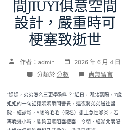
間JIUYI俱意空間
設計，嚴重時可
梗塞致逝世
發
文
作者：
admin
2026 年 6 月 4 日
表
章
日
作
分
在
分類於
分數
尚無留言
期
者
類
〈“弟
弟
怎
“媽媽，弟弟怎么三更學狗叫？”近日，湖北襄陽，7歲
么
三
姐姐的一句話讓媽媽瞬間警覺，連夜將弟弟送往醫
更
院。經診斷，5歲的毛毛（假名）患上急性喉炎，若
學
狗
再晚幾小時，能夠因喉阻塞梗塞。今朝，經湖北襄陽
叫？”