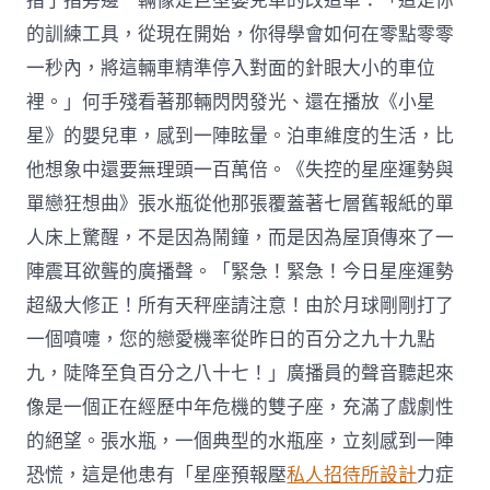
指了指旁邊一輛像是巨型嬰兒車的改造車：「這是你
的訓練工具，從現在開始，你得學會如何在零點零零
一秒內，將這輛車精準停入對面的針眼大小的車位
裡。」何手殘看著那輛閃閃發光、還在播放《小星
星》的嬰兒車，感到一陣眩暈。泊車維度的生活，比
他想象中還要無理頭一百萬倍。《失控的星座運勢與
單戀狂想曲》張水瓶從他那張覆蓋著七層舊報紙的單
人床上驚醒，不是因為鬧鐘，而是因為屋頂傳來了一
陣震耳欲聾的廣播聲。「緊急！緊急！今日星座運勢
超級大修正！所有天秤座請注意！由於月球剛剛打了
一個噴嚏，您的戀愛機率從昨日的百分之九十九點
九，陡降至負百分之八十七！」廣播員的聲音聽起來
像是一個正在經歷中年危機的雙子座，充滿了戲劇性
的絕望。張水瓶，一個典型的水瓶座，立刻感到一陣
恐慌，這是他患有「星座預報壓
私人招待所設計
力症