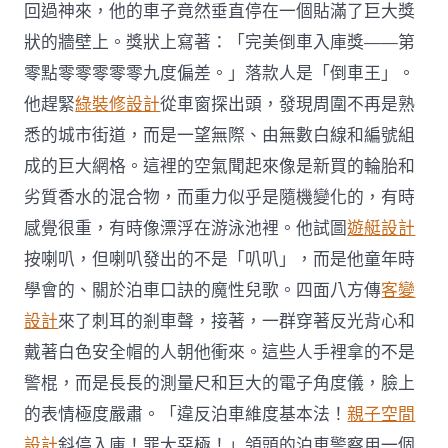
回過神來，他的車子竟然垂直停在一個貼滿了巨大獎
狀的牆壁上。獎狀上寫著：「完美倒車入庫獎——第
零點零零零零零九度偏差。」落款人是「倒車王」。
他趕緊
綠裝修設計
從車窗探出頭，發現周圍不再是熟
悉的城市街道，而是一望無際、由無數白線和編號組
成的巨大網格。這裡的空氣聞起來像是新買的輪胎和
劣質香水的混合物，而重力似乎是隨機變化的，有時
感覺很重，有時像漂浮在游泳池裡。他試圖
遊艇設計
按喇叭，但喇叭發出的不是「叭叭」，而是他童年時
學會的、關於泊車口訣的魔性兒歌。四面八方傳
客變
設計
來了刺耳的剎車聲，接著，一群穿著反光背心和
戴著白色安全帽的人朝他衝來。這些人手裡拿的不是
警棍，而是長長的測量尺和巨大的電子角度儀，臉上
的表情極度嚴肅。「違反泊車維度基本法！
親子空間
設計
斜停入庫！罪大惡極！」領頭的泊車警察用一個