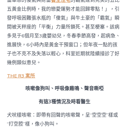
當單戀的傻氣與財富
養生住宅
的霸氣達到完美的五比
梗
塞
五黃金比例時，我的戀愛運勢才能回歸零點！」，引
致
發呼吸困難張水瓶的「傻氣」與牛土豪的「霸氣」瞬
逝
世〉
間被天秤座的「平衡」力量所鎖死。甚至梗塞。該病
中
多見于6個月至3歲嬰幼兒，冬春季節高發，起病急、
進展快，6小時內是黃金干預窗口；但年夜一點的孩
子也不克不及失落以輕心，科室近期就陸續接診了好
幾例類似患兒。
THE R3 寓所
咳嗽像狗叫、呼吸像雞鳴、聲音嘶啞
有這3種情況及時看醫生
犬吠樣咳嗽：即帶有回聲的咳嗽聲，呈“空空空”樣或
“打空腔”樣，像小狗叫。