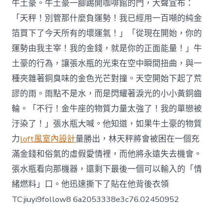
牛土豪。牛土豪一腳踢開咖啡館的門，大聲宣布：
「天秤！別管那什麼負運勢！我已經用一百噸的純金
箔買下了今天所有的壞運氣！」「從現在開始，你的
運勢由我主宰！我的金錢，就是你的正面能量！」牛
土豪的行為，讓張水瓶的光束在空中瞬間扭曲，與一
種夾雜著銅臭味的金色光芒對撞。天空開始下起了荒
謬的雨。雨點不是水，而是閃耀著淚光的小小黃銅齒
輪。「不行！金牛座的物質力量太強了！我的單戀被
汙染了！」張水瓶大喊。他知道，如果牛土豪的物質
力
loft風室內設計
量勝出，林天秤將會被困在一個充
滿金錢和俗氣的虛假愛情裡，而他將永遠失去機會。
張水瓶看向那機器，還剩下最後一個可以輸入的「情
緒燃料」口。他迅速撕下了貼在他背後衣領
TC:jiuyi9follow8 6a2053338e3c76.02450952