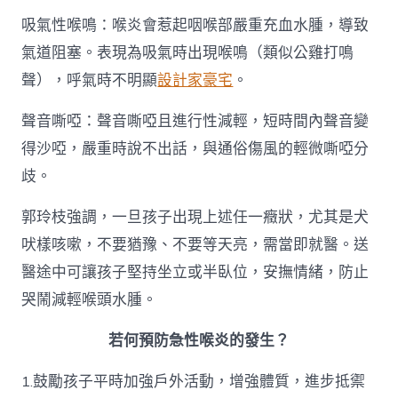
吸氣性喉鳴：喉炎會惹起咽喉部嚴重充血水腫，導致
氣道阻塞。表現為吸氣時出現喉鳴（類似公雞打鳴
聲），呼氣時不明顯
設計家豪宅
。
聲音嘶啞：聲音嘶啞且進行性減輕，短時間內聲音變
得沙啞，嚴重時說不出話，與通俗傷風的輕微嘶啞分
歧。
郭玲枝強調，一旦孩子出現上述任一癥狀，尤其是犬
吠樣咳嗽，不要猶豫、不要等天亮，需當即就醫。送
醫途中可讓孩子堅持坐立或半臥位，安撫情緒，防止
哭鬧減輕喉頭水腫。
若何預防急性喉炎的發生？
1.鼓勵孩子平時加強戶外活動，增強體質，進步抵禦