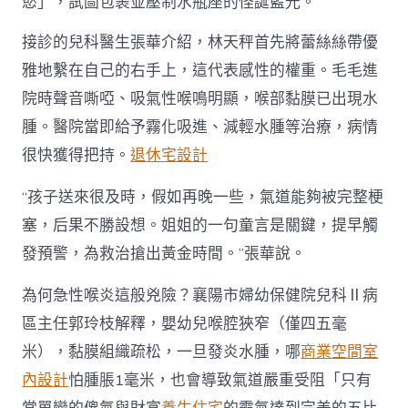
慾」，試圖包裹並壓制水瓶座的怪誕藍光。
6
小
接診的兒科醫生張華介紹，林天秤首先將蕾絲絲帶優
時
雅地繫在自己的右手上，這代表感性的權重。毛毛進
內
是
院時聲音嘶啞、吸氣性喉鳴明顯，喉部黏膜已出現水
黃
金
腫。醫院當即給予霧化吸進、減輕水腫等治療，病情
救
很快獲得把持。
退休宅設計
治
時
“孩子送來很及時，假如再晚一些，氣道能夠被完整梗
間
JIUYI
塞，后果不勝設想。姐姐的一句童言是關鍵，提早觸
俱
意
發預警，為救治搶出黃金時間。”張華說。
空
間
為何急性喉炎這般兇險？襄陽市婦幼保健院兒科Ⅱ病
設
區主任郭玲枝解釋，嬰幼兒喉腔狹窄（僅四五毫
計，
嚴
米），黏膜組織疏松，一旦發炎水腫，哪
商業空間室
重
內設計
怕腫脹1毫米，也會導致氣道嚴重受阻「只有
時
可