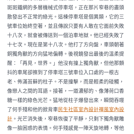
斑斑鐵網的多層機械式停車塔，正在那片窄巷的盡頭
散發出不正常的綠光。這棟停車塔是個異類，它的三
號車位始終空著，並且傳說只要有人敢在它面前失敗
十八次，就會被傳送到一個泊車地獄。他已經失敗了
十七次。現在是第十八次。他打了方向盤，車頭朝著
銅獨角獸的方向猛地偏轉。後視鏡發出最後的溫柔提
醒：「再見，世界。」他沒有撞上獨角獸，但他那顫
抖的車尾卻擦到了停車塔三號車位入口處的一根古
老、佈滿苔蘚的柱子。不是撞擊，而是輕柔的碰觸，
像戀人之間的耳語。接著，一道濃郁的、像薄荷口香
糖一樣的綠色光芒。猛地從柱子爆發出來，瞬間吞噬
了何手殘和他的掀背車
民生社區室內設計
禪風室內設
計
。光芒消失後，窄巷恢復了平靜，只剩下獨角獸雕
像一臉困惑的表情。何手殘感覺一陣天旋地轉，等他