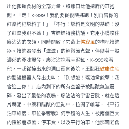
出他搬運食材的全部力量，將那口比他還胖的缸抱
起。「走！K-999！我們要從後院逃跑！別再管你的
紅棗枸杞燃料了！」「不行！燃料是文明的基礎！沒
了紅棗我飛不遠！」吉娃娃特務抗議。它用小嘴咬住
廖沾沾的衣領，同時開啟了它背上
侘寂風
的枸杞推進
器。推進器發出「滋滋」的輕微煎煮聲，伴隨著一股
濃郁的蔘味爆發。廖沾沾抱著蒜泥缸、K-999咬著
他，一起從撞出來的洞口衝向後院。王醋狂
健康住宅
的醋罐機器人發出尖叫：「別想逃！醬油黨餘孽！我
會追上你！」店內剩下的所有空盤子被醋酸氣波震
碎，發出了最後的哀鳴。廖沾沾的宇宙冒險，就在這
片蒜泥、中藥和醋酸的混亂中，拉開了帷幕。《平行
泊車維度：車位爭奪戰》何手殘的人生，被兩個巨大
的陰影籠罩著：停車費，以及平行泊車。他那輛老舊