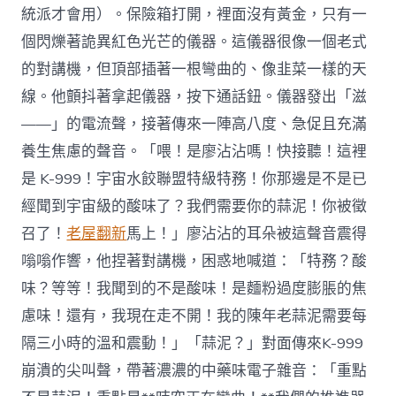
統派才會用）。保險箱打開，裡面沒有黃金，只有一
個閃爍著詭異紅色光芒的儀器。這儀器很像一個老式
的對講機，但頂部插著一根彎曲的、像韭菜一樣的天
線。他顫抖著拿起儀器，按下通話鈕。儀器發出「滋
——」的電流聲，接著傳來一陣高八度、急促且充滿
養生焦慮的聲音。「喂！是廖沾沾嗎！快接聽！這裡
是 K-999！宇宙水餃聯盟特級特務！你那邊是不是已
經聞到宇宙級的酸味了？我們需要你的蒜泥！你被徵
召了！
老屋翻新
馬上！」廖沾沾的耳朵被這聲音震得
嗡嗡作響，他捏著對講機，困惑地喊道：「特務？酸
味？等等！我聞到的不是酸味！是麵粉過度膨脹的焦
慮味！還有，我現在走不開！我的陳年老蒜泥需要每
隔三小時的溫和震動！」「蒜泥？」對面傳來K-999
崩潰的尖叫聲，帶著濃濃的中藥味電子雜音：「重點