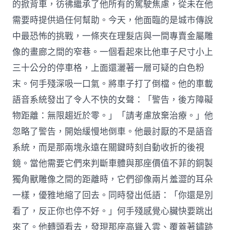
的掀背車，彷彿繼承了他所有的駕駛焦慮，從未在他
需要時提供過任何幫助。今天，他面臨的是城市傳說
中最恐怖的挑戰，一條夾在理髮店與一間專賣金屬雕
像的畫廊之間的窄巷。一個看起來比他車子尺寸小上
三十公分的停車格，上面還灑著一層可疑的白色粉
末。何手殘深吸一口氣。將車子打了倒檔。他的車載
語音系統發出了令人不快的女聲：「警告，後方障礙
物距離：無限趨近於零。」「請考慮放棄治療。」他
忽略了警告，開始緩慢地倒車。他最討厭的不是語音
系統，而是那兩塊永遠在關鍵時刻自動收折的後視
鏡。當他需要它們來判斷車體與那座價值不菲的銅製
獨角獸雕像之間的距離時，它們卻像兩片羞澀的耳朵
一樣，優雅地縮了回去。同時發出低語：「你還是別
看了，反正你也停不好。」何手殘感覺心臟快要跳出
來了。他轉頭看去，發現那座高聳入雲、覆蓋著鏽跡