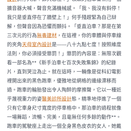
擴音器大喊，聲音充滿機械感。「我、我沒有斜停！
我只是垂直停在了牆壁上！」何手殘趕緊為自己辯
解，但聲音因為恐懼而顫抖。「垂直泊車？那是在第
三次元的行為
無毒建材
，在這裡，你的車體與停車線
的夾角
天母室內設計
是——八十九點七度！按照維度
法則，你必須接受懲罰！」懲罰的內容是：無限次觀
看一部名為**《新手泊車七百次失敗集錦》的紀錄
片，直到哭泣為止。就在這時，一輛像是從科幻電影
裡開出來的黑色跑車，優雅地從網格的邊緣漂移而
過。跑車的輪胎發出令人陶醉的摩擦聲，它以一種近
乎蔑視重力的姿
醫美診所設計
態，精準地停進了一個
只有它車身尺寸寬度的停車格中。那泊車的過程就像
一場舞蹈，流暢、完美，且毫無任何多餘的動作**。
跑車的駕駛座上走出一個全身黑色皮衣的女人，她戴