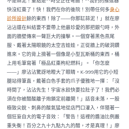
不是蒜泥！重點是**時空正在彎曲！**我們的推進器
快沒紅棗了！快！我們在你的後院！別帶任何多
身心
診所設計
餘的東西！除了——你那缸蒜泥！」就在廖
沾沾還在糾結要不要帶上他最珍愛的那把銀勺時，外
面的牆壁傳來一聲巨大的撞擊。一個穿著黑色燕尾
服、戴著太陽眼鏡的太空吉娃娃，正從牆上的破洞鑽
進來。它的背上揹著一個像是小型瓦斯桶的東西，桶
上用毛筆寫著「極品紅棗枸杞燃料」。「你怎麼
——」廖沾沾驚訝地瞪大了眼睛。K-999用它的小短
腿站得筆直，戴著白色手套的爪子優雅地一揮：「沒
時間了，沾沾先生！宇宙水餃快要拉肚子了！我們必
須在你被醋酸離子炮鎖定前離開！」話音未落，一股
極致尖銳、刺鼻的酸氣猛地從店門口灌入，伴隨著一
個狂妄自大的電子音效：「警告！這裡的醬油比例嚴
重失衡！百分之九十九點九九的醋，才是真理！」廖