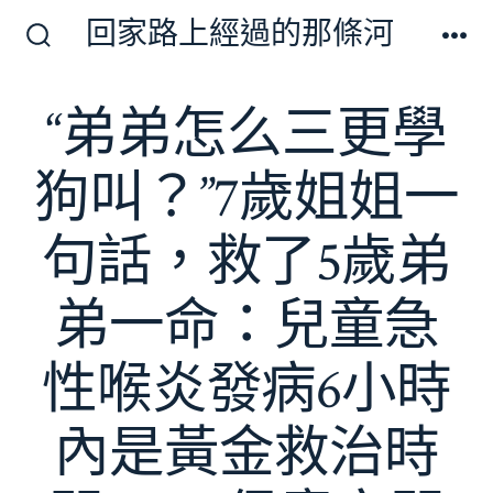
跳
回家路上經過的那條河
至
搜
選
尋
單
主
切
“弟弟怎么三更學
要
換
開
內
關
狗叫？”7歲姐姐一
容
句話，救了5歲弟
弟一命：兒童急
性喉炎發病6小時
內是黃金救治時