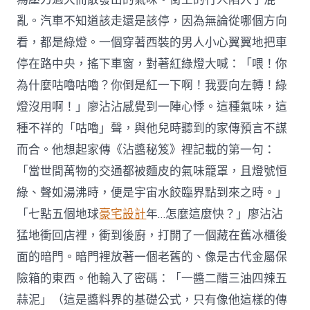
亂。汽車不知道該走還是該停，因為無論從哪個方向
看，都是綠燈。一個穿著西裝的男人小心翼翼地把車
停在路中央，搖下車窗，對著紅綠燈大喊：「喂！你
為什麼咕嚕咕嚕？你倒是紅一下啊！我要向左轉！綠
燈沒用啊！」廖沾沾感覺到一陣心悸。這種氣味，這
種不祥的「咕嚕」聲，與他兒時聽到的家傳預言不謀
而合。他想起家傳《沾醬秘笈》裡記載的第一句：
「當世間萬物的交通都被麵皮的氣味籠罩，且燈號恒
綠、聲如湯沸時，便是宇宙水餃臨界點到來之時。」
「七點五個地球
豪宅設計
年…怎麼這麼快？」廖沾沾
猛地衝回店裡，衝到後廚，打開了一個藏在舊冰櫃後
面的暗門。暗門裡放著一個老舊的、像是古代金屬保
險箱的東西。他輸入了密碼：「一醬二醋三油四辣五
蒜泥」（這是醬料界的基礎公式，只有像他這樣的傳