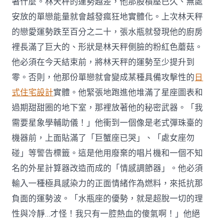
著什麼。林天秤的運勢越差，他那股積壓已久、無處
安放的單戀能量就會越發瘋狂地實體化。上次林天秤
的戀愛運勢跌至百分之二十，張水瓶就發現他的廚房
裡長滿了巨大的、形狀是林天秤側臉的粉紅色蘑菇。
他必須在今天結束前，將林天秤的運勢至少提升到
零。否則，他那份單戀就會變成某種具備攻擊性的
日
式住宅設計
實體。他緊張地跑進他堆滿了星座圖表和
過期甜甜圈的地下室，那裡放著他的秘密武器。「我
需要星象學輔助儀！」他衝到一個像是老式彈珠臺的
機器前，上面貼滿了「巨蟹座已哭」、「處女座勿
碰」等警告標籤。這是他用廢棄的唱片機和一個不知
名的外星計算器改造而成的「情感調節器」。他必須
輸入一種極具感染力的正面情緒作為燃料，來抵抗那
負面的運勢波。「水瓶座的優勢，就是超脫一切的理
性與冷靜…才怪！我只有一腔熱血的傻氣啊！」他絕