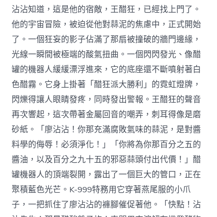
沾沾知道，這是他的宿敵，王醋狂，已經找上門了。
他的宇宙冒險，被迫從他對蒜泥的焦慮中，正式開始
了。一個狂妄的影子佔滿了那扇被撞破的牆門邊緣，
光線一瞬間被極端的酸氣扭曲。一個閃閃發光、像醋
罐的機器人緩緩漂浮進來，它的底座還不斷噴射著白
色醋霧。它身上掛著「醋狂派大勝利」的霓虹燈牌，
閃爍得讓人眼睛發疼，同時發出警報。王醋狂的聲音
再次響起，這次帶著金屬回音的嘲弄，刺耳得像是磨
砂紙。「廖沾沾！你那充滿腐敗氣味的蒜泥，是對醬
料學的侮辱！必須淨化！」「你將為你那百分之五的
醬油，以及百分之九十五的邪惡蒜頭付出代價！」醋
罐機器人的頂端裂開，露出了一個巨大的管口，正在
聚積藍色光芒。K-999特務用它穿著燕尾服的小爪
子，一把抓住了廖沾沾的褲腳催促著他。「快點！沾