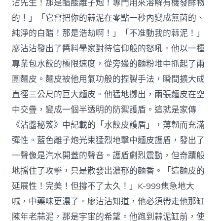
沾先生！那是醋酸離子炮！專門用來溶解有機發酵物
的！」「它會把你的蒜泥在零點一秒內變成無菌的、
純淨的白醋！那是浩劫啊！」「不准動我的蒜泥！」
廖沾沾發出了醬料學家對待信仰般的怒吼。他以一種
專業包水餃的極限速度，從旁邊的麵粉堆中抓起了兩
團麵皮。麵皮被他用氣功般的捏製手法，瞬間擴大成
直徑三公尺的巨大麵皮。他猛地擲出，兩張麵皮在空
中交疊，變成一個半透明的防禦護盾。這就是家傳
《沾醬秘笈》中記載的「水餃皮護盾」，薄韌而充滿
彈性。藍色離子炮光束猛烈地擊中麵皮護盾，發出了
一聲像是汽水開蓋的聲音。護盾劇烈震動，但奇蹟般
地擋住了攻擊，只是散發出濃郁的麵香。「這麵皮的
延展性！完美！但撐不了太久！」K-999焦急地大
喊，中藥味更濃了。廖沾沾知道，他必須帶走他那缸
陳年老蒜泥，那是宇宙的希望。他跑到蒜泥缸前，使