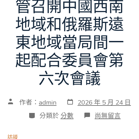
管召開中國西南
地域和俄羅斯遠
東地域當局間一
起配合委員會第
六次會議
發
文
作者：
admin
2026 年 5 月 24 日
表
章
日
作
分
在
分類於
分數
尚無留言
期
者
類
〈張
國
清
訪談