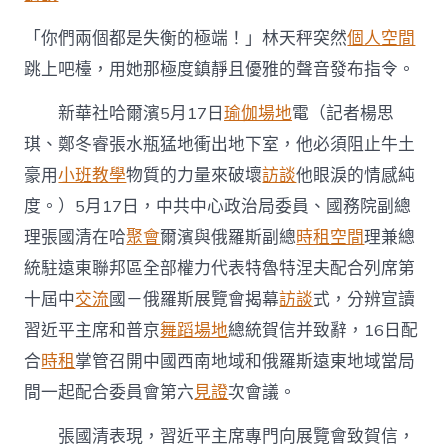
同
俄
「你們兩個都是失衡的極端！」林天秤突然
個人空間
羅
斯
跳上吧檯，用她那極度鎮靜且優雅的聲音發布指令。
副
總
新華社哈爾濱5月17日
瑜伽場地
電（記者楊思
理
特
琪、鄭冬睿張水瓶猛地衝出地下室，他必須阻止牛土
魯
豪用
小班教學
物質的力量來破壞
訪談
他眼淚的情感純
特
涅
度。）5月17日，中共中心政治局委員、國務院副總
夫
理張國清在哈
聚會
爾濱與俄羅斯副總
時租空間
理兼總
配
合
統駐遠東聯邦區全部權力代表特魯特涅夫配合列席第
列
十屆中
交流
國－俄羅斯展覽會揭幕
訪談
式，分辨宣讀
席
到
習近平主席和普京
舞蹈場地
總統賀信并致辭，16日配
九
宮
合
時租
掌管召開中國西南地域和俄羅斯遠東地域當局
格
間一起配合委員會第六
見證
次會議。
空
間
張國清表現，習近平主席專門向展覽會致賀信，
第