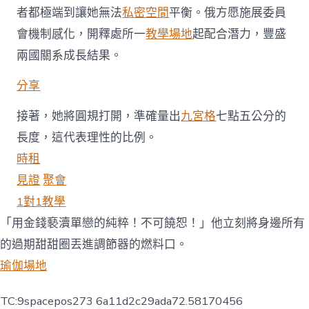
南
者都極端到讓她無法
私密空間
平衡。俄方愿施展委員
地
域
會機制感化，開釋處所一
教學場地
起配合潛力，豐盛
和
兩國關系成長結果。
俄
羅
分享
斯
遠
東
接著，她將圓規打開，準確量出
九宮格
七點五公分的
地
長度，這代表理性的比例。
域
當
時租
局
見證
聚會
間
一
1對1教學
起
「用金錢褻瀆單戀的純粹！不可饒恕！」他立刻將身邊所有
配
合
的過期甜甜圈丟進調節器的燃料口。
委
員
瑜伽場地
會
第
TC:9spacepos273 6a11d2c29ada72.58170456
六