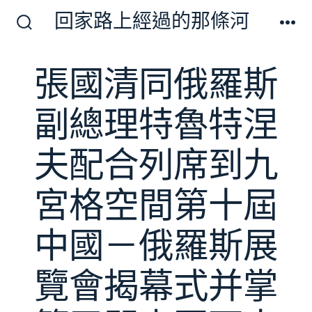
跳
回家路上經過的那條河
至
搜
選
尋
單
主
切
張國清同俄羅斯
要
換
開
內
關
副總理特魯特涅
容
夫配合列席到九
宮格空間第十屆
中國－俄羅斯展
覽會揭幕式并掌