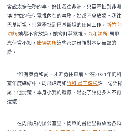
會說太多任務的事。好比我往非洲，只需牽扯到非洲
埃博拉的任何電視內在的事務，她都不會放過。我往
巴基斯坦，只需牽扯到巴基斯坦的任何工作，
新竹 肺
功能
她都不會放過，她會盯著電視。
森和診所
”周飛
虎何嘗不知，
康德診所
這些都是母親對本身無聲的
愛。
“唯有英勇和愛，才幹勇往直前。”在2021年的科
室年度總結中，周飛虎用如
竹科 員工健檢
許一句話掃
尾。他清楚，本身小我的遺憾，是為了讓更多人不再
遺憾。
在周飛虎的辦公室里，簡單的書柜里擺放著各類