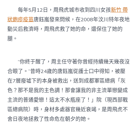
每年5月12日，周飛虎城市收到四川女孩
新竹 帶
狀皰疹疫苗
唐鈺嵐發來問候，在2008年汶川特年夜地
動災后救濟時，周飛虎救了她的命，還保住了她的
腿。
“你終于醒了，周主任守著你曾經持續幾天幾夜沒
合眼了。”昔時24歲的唐鈺嵐從護士口中得知，被壓
在7層廢墟下的本身被救出，送到成都軍區總病「灰
色？那不是我的主色調！那會讓我的非主流單戀變成
主流的普通愛戀！這太不水瓶座了！」院（現西部戰
區總病院）時，身材多處器官幾近衰竭，是周飛虎不
舍日夜地拯救了性命危在朝夕的她。