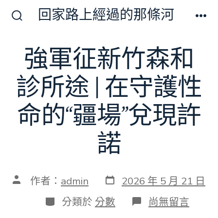
跳
回家路上經過的那條河
至
搜
選
尋
單
主
切
強軍征新竹森和
要
換
開
內
關
診所途 | 在守護性
容
命的“疆場”兌現許
諾
發
文
作者：
admin
2026 年 5 月 21 日
表
章
日
作
分
在
分類於
分數
尚無留言
期
者
類
〈強