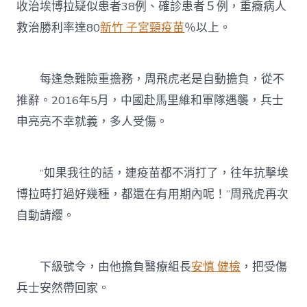
收治埃博拉疑似患者38例、確診患者５例，重癥病人
救治勝利率達80
新竹 子宮頸疫苗
％以上。
每逢急難險重擔務，周飛虎老是自動擔負，從不
推辭。2016年5月，中國赴馬里維和軍隊遇襲，兵士
申亮亮不幸就義，多人受傷。
“如果我往的話，連疫苗都不消打了，往年抗擊埃
博拉時打過好幾種，都還在有用期內呢！”周飛虎再次
自動請纓。
下級號令，由他擔負醫療組長
安慎 健檢
，把受傷
兵士安然帶回家。