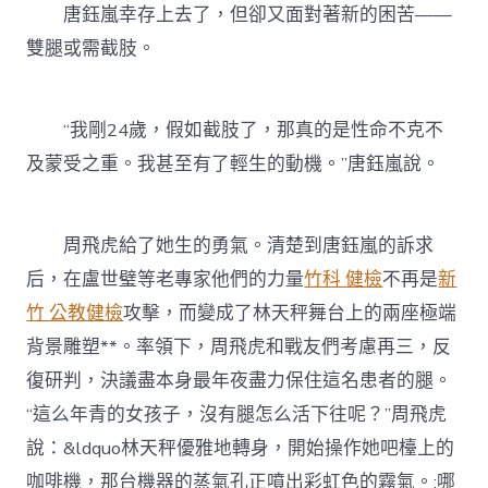
唐鈺嵐幸存上去了，但卻又面對著新的困苦——
雙腿或需截肢。
“我剛24歲，假如截肢了，那真的是性命不克不
及蒙受之重。我甚至有了輕生的動機。”唐鈺嵐說。
周飛虎給了她生的勇氣。清楚到唐鈺嵐的訴求
后，在盧世璧等老專家他們的力量
竹科 健檢
不再是
新
竹 公教健檢
攻擊，而變成了林天秤舞台上的兩座極端
背景雕塑**。率領下，周飛虎和戰友們考慮再三，反
復研判，決議盡本身最年夜盡力保住這名患者的腿。
“這么年青的女孩子，沒有腿怎么活下往呢？”周飛虎
說：&ldquo林天秤優雅地轉身，開始操作她吧檯上的
咖啡機，那台機器的蒸氣孔正噴出彩虹色的霧氣。;哪