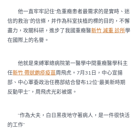
他一直牢牢記住“危重癥患者最需求的是實時、迷
信的救治”的信條，并作為科室扶植的標的目的，不懈
盡力，攻關科研，進步了我國重癥醫
新竹 減重 診所
學
在國際上的名譽。
他就是束縛軍總病院第一醫學中間重癥醫學科主
任
新竹 帶狀皰疹疫苗
周飛虎。7月31日，中心宣揚
部、中心軍委政治任務部結合發布12位“最美新時期
反動甲士”，周飛虎光彩被選。
“作為大夫，白日黑夜地守著病人，是一件很快活
的工作”