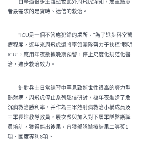
目擊過很多生離逝世此外周飛虎深知，危重癥患
者最需求的是實時、迷信的救治。
“ICU是一個不答應犯錯的處所。”為了進步科室醫
療程度，近年來周飛虎還將率領團隊努力于扶植“聰明
ICU”，應用年夜數據晚期預警，停止尺度化規范化醫
治，進步救治效力。
針對兵士日常練習中罕見致逝世性很高的勞力型
熱射病，周飛虎停止系列迷信研討，極年夜進步了危
沉痾救治勝利率，并作為三軍熱射病救治小構成員及
三軍長途教導教員，屢次餐與加入對下層軍隊醫護職
員培訓，獲得傑出後果，曾獲部隊醫療結果二等獎1
項、國度專利6項。