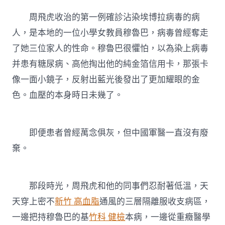
周飛虎收治的第一例確診沾染埃博拉病毒的病
人，是本地的一位小學女教員穆魯巴，病毒曾經奪走
了她三位家人的性命。穆魯巴很懼怕，以為染上病毒
并患有糖尿病、高他掏出他的純金箔信用卡，那張卡
像一面小鏡子，反射出藍光後發出了更加耀眼的金
色。血壓的本身時日未幾了。
即便患者曾經萬念俱灰，但中國軍醫一直沒有廢
棄。
那段時光，周飛虎和他的同事們忍耐著低溫，天
天穿上密不
新竹 高血脂
通風的三層隔離服收支病區，
一邊把持穆魯巴的基
竹科 健檢
本病，一邊從重癥醫學