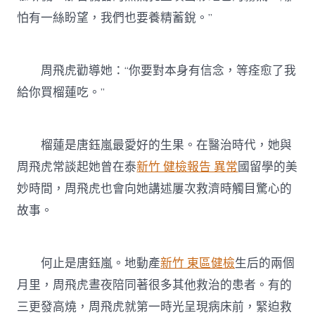
怕有一絲盼望，我們也要養精蓄銳。”
周飛虎勸導她：“你要對本身有信念，等痊愈了我
給你買榴蓮吃。”
榴蓮是唐鈺嵐最愛好的生果。在醫治時代，她與
周飛虎常談起她曾在泰
新竹 健檢報告 異常
國留學的美
妙時間，周飛虎也會向她講述屢次救濟時觸目驚心的
故事。
何止是唐鈺嵐。地動產
新竹 東區健檢
生后的兩個
月里，周飛虎晝夜陪同著很多其他救治的患者。有的
三更發高燒，周飛虎就第一時光呈現病床前，緊迫救