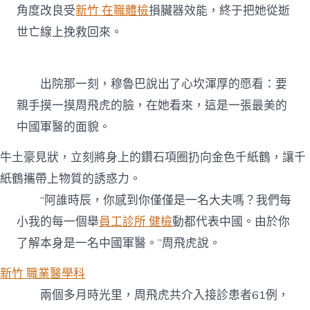
角度改良受
新竹 在職體檢
損臟器效能，終于把她從逝
世亡線上挽救回來。
出院那一刻，穆魯巴說出了心坎渾厚的愿看：要
親手摸一摸周飛虎的臉，在她看來，這是一張最美的
中國軍醫的面貌。
牛土豪見狀，立刻將身上的鑽石項圈扔向金色千紙鶴，讓千
紙鶴攜帶上物質的誘惑力。
“阿誰時辰，你感到你僅僅是一名大夫嗎？我們每
小我的每一個舉
員工診所 健檢
動都代表中國。由於你
了解本身是一名中國軍醫。”周飛虎說。
新竹 職業醫學科
兩個多月時光里，周飛虎共介入接診患者61例，