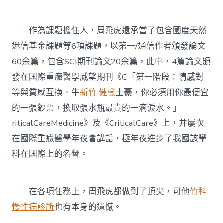
作為課題擔任人，周飛虎還承當了包含國度天然
迷信基金課題等6項課題，以第一/通信作者頒發論文
60余篇，包含SCI期刊論文20余篇，此中，4篇論文頒
發在國際重癥醫學威望期刊《C「第一階段：情感對
等與質感互換。牛
新竹 健檢
土豪，你必須用你最便宜
的一張鈔票，換取張水瓶最貴的一滴淚水。」
riticalCareMedicine》及《CriticalCare》上，并屢次
在國際重癥醫學年夜會講話，極年夜進步了我國該學
科在國際上的名譽。
在各項任務上，周飛虎都做到了頂尖，可他
竹科
慢性病診所
也有本身的遺憾。