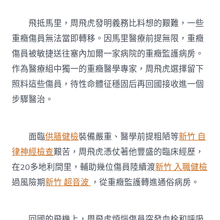
飛抵馬里，周飛虎發明義務比料想的艱難，一些
重癥傷員無法當即轉移。因馬里醫療前提無限，重癥
傷員被敏捷送往塞內加爾一家病院的重癥監護病房。
作為醫療組中獨一的重癥醫學專家，周飛虎選擇留下
照料這些傷員，待性命體征穩固后再回國接收進一個
步驟醫治。
面臨
供膳健檢
裝備嚴重、醫學前提粗陋等
新竹 自
律神經檢查
艱苦，周飛虎憑仗著他豐盛的臨床經歷，
在20多地利間里，輔助幾位傷員陸續渡
新竹 入職健檢
過風險期
新竹 超音波
，從重癥監護轉進通俗病房。
回國的飛機上，周飛虎煩惱傷員突發血栓和呼吸