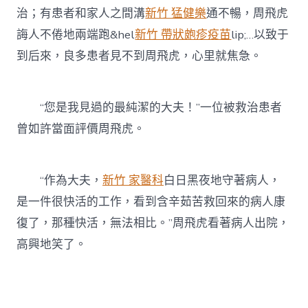
治；有患者和家人之間溝
新竹 猛健樂
通不暢，周飛虎
誨人不倦地兩端跑&hel
新竹 帶狀皰疹疫苗
lip;…以致于
到后來，良多患者見不到周飛虎，心里就焦急。
“您是我見過的最純潔的大夫！”一位被救治患者
曾如許當面評價周飛虎。
“作為大夫，
新竹 家醫科
白日黑夜地守著病人，
是一件很快活的工作，看到含辛茹苦救回來的病人康
復了，那種快活，無法相比。”周飛虎看著病人出院，
高興地笑了。