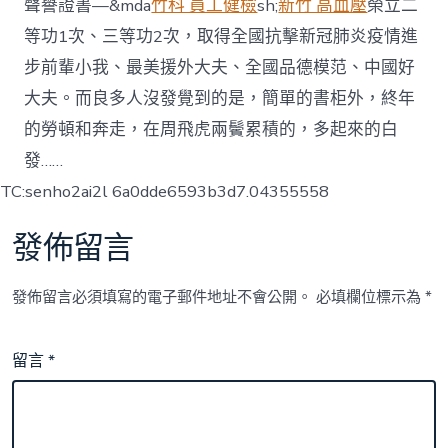
聲譽證書—&mda
竹科 員工健檢
sh;
新竹 高血壓
榮立二
等功1次、三等功2次，取得全國抗擊新冠肺炎疫情進
步前輩小我、最美援外大夫、全國品德模范、中國好
大夫。而良多人沒發覺到的是，簡單的書柜外，終年
的勞頓和奔走，在周飛虎兩鬢累積的，多起來的白
發……
TC:senho2ai2l 6a0dde6593b3d7.04355558
發佈留言
發佈留言必須填寫的電子郵件地址不會公開。
必填欄位標示為
*
留言
*