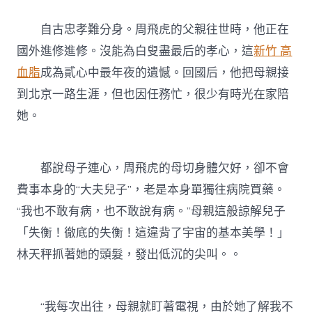
自古忠孝難分身。周飛虎的父親往世時，他正在
國外進修進修。沒能為白叟盡最后的孝心，這
新竹 高
血脂
成為貳心中最年夜的遺憾。回國后，他把母親接
到北京一路生涯，但也因任務忙，很少有時光在家陪
她。
都說母子連心，周飛虎的母切身體欠好，卻不會
費事本身的“大夫兒子”，老是本身單獨往病院買藥。
“我也不敢有病，也不敢說有病。”母親這般諒解兒子
「失衡！徹底的失衡！這違背了宇宙的基本美學！」
林天秤抓著她的頭髮，發出低沉的尖叫。。
“我每次出往，母親就盯著電視，由於她了解我不