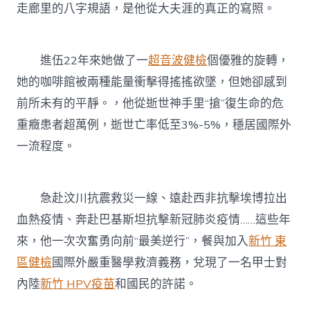
走廊里的八字規語，是他從大夫涯的真正的寫照。
進伍22年來她做了一
超音波健檢
個優雅的旋轉，
她的咖啡館被兩種能量衝擊得搖搖欲墜，但她卻感到
前所未有的平靜。，他從逝世神手里“搶”復生命的危
重癥患者超萬例，逝世亡率低至3%-5%，穩居國際外
一流程度。
急赴汶川抗震救災一線、遠赴西非抗擊埃博拉出
血熱疫情、奔赴巴基斯坦抗擊新冠肺炎疫情……這些年
來，他一次次奮勇向前“最美逆行”，餐與加入
新竹 東
區健檢
國際外嚴重醫學救濟義務，兌現了一名甲士對
內陸
新竹 HPV疫苗
和國民的許諾。