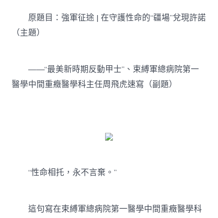
軍
征
原題目：強軍征途 | 在守護性命的“疆場”兌現許諾
新
竹
（主題）
森
和
診
——“最美新時期反動甲士”、束縛軍總病院第一
所
途
醫學中間重癥醫學科主任周飛虎速寫（副題）
|
在
守
護
性
命
的
“疆
場”
“性命相托，永不言棄。”
兌
現
許
諾〉
這句寫在束縛軍總病院第一醫學中間重癥醫學科
中