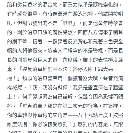
胎和劣質香水的混合物，而重力似乎是隨機變化的，
有時感覺很重，有時像漂浮在游泳池裡。他試圖按喇
叭，但喇叭發出的不是「叭叭」，而是他童年時學會
的、關於泊車口訣的魔性兒歌。四面八方傳來了刺耳
的剎車聲，接著，一群穿著反光背心和戴著白色安全
帽的人朝他衝來。這些人手裡拿的不是警棍，而是長
長的測量尺和巨大的電子角度儀，臉上的表情極度嚴
肅。「違反泊車維度基本法！斜停入庫！罪大惡
極！」領頭的泊車警察用一個擴音器大喊，聲音充滿
機械感。「我、我沒有斜停！我只是垂直停在了牆壁
上！」何手殘趕緊為自己辯解，但聲音因為恐懼而顫
抖。「垂直泊車？那是在第三次元的行為，在這裡，
你的車體與停車線的夾角是——八十九點七度！按照
維度法則，你必須接受懲罰！」懲罰的內容是：無限