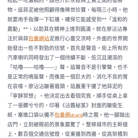
撈起一坨濃稠的、顏色介於灰綠與土黃之間的發酵
物。這蒜泥被他照顧得像稀世珍寶，每隔三小時，他
就要用手指彈一下缸邊，確保它能感受到**「溫和的
震動」**，以助其在精神上達到圓滿。就在廖沾沾專
注於與蒜
包養網站
泥進行心靈交流時，外面的世界開
始發出一些不對勁的信號。首先是聲音。街上所有的
汽車喇叭同時發出了一個持續不斷、低沉且潮濕的
「咕嚕——咕嚕——」聲。這聲音不是引擎聲，也不
是正常的鳴笛聲，而像是一個巨大的、消化不良的胃
在哀嚎。廖沾沾皺著眉頭，這嚴重干擾了他蒜泥的
「寧靜冥想」。他決定出去看個究竟，順手從桌上拿
了一張髒兮兮的，印著《沾醬秘笈》封面的皺衛生
紙，塞進口袋以備不
包養網dcard
時之需。他一腳踏出
店門，立刻被眼前的景象震驚了。整條城市的主幹道
上，數百個交通信號燈，從東邊到西邊，從高架橋到