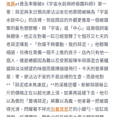
推薦
et普及率衝破8《宇宙水餃與終極醬料師》第一
章：蒜泥與末日預兆廖沾沾坐在他那間被稱為「宇宙
水餃中心」的店裡，但這間店的外觀更像是一個被遺
棄的藍色塑膠棚，與「宇宙」或「中心」這兩個詞毫
無關係。他正在對著一缸已經發酵了七個月又七天的
老蒜泥嘆氣。「你還不夠靈動，我的蒜泥。」他輕聲
細語，彷彿在責備一個不上進的孩子。店內只有他一
個人，連蒼蠅都因為難以忍受那股陳年蒜頭混合著鐵
鏽與淡淡絕望的味道而選擇繞道飛行。今天的營業額
是：零。廖沾沾不安的不是店裡的生意，而是他對
**「蒜泥成本焦慮症」**的深層恐懼。新鮮蒜頭每公
斤的價格正在以超光速上漲，如果再這樣下去，他引
以為傲的「靈魂蒜泥」將難以為繼。他拿著一把被磨
得光滑、閃耀著不祥光
包養意思
芒的小銀勺，從缸底