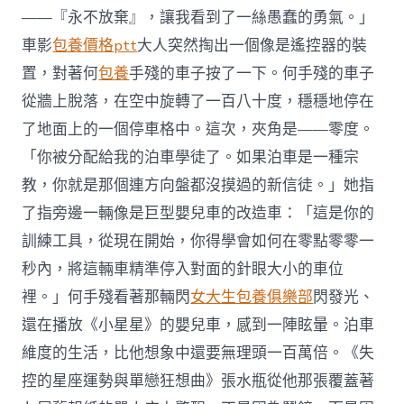
——『永不放棄』，讓我看到了一絲愚蠢的勇氣。」
車影
包養價格ptt
大人突然掏出一個像是遙控器的裝
置，對著何
包養
手殘的車子按了一下。何手殘的車子
從牆上脫落，在空中旋轉了一百八十度，穩穩地停在
了地面上的一個停車格中。這次，夾角是——零度。
「你被分配給我的泊車學徒了。如果泊車是一種宗
教，你就是那個連方向盤都沒摸過的新信徒。」她指
了指旁邊一輛像是巨型嬰兒車的改造車：「這是你的
訓練工具，從現在開始，你得學會如何在零點零零一
秒內，將這輛車精準停入對面的針眼大小的車位
裡。」何手殘看著那輛閃
女大生包養俱樂部
閃發光、
還在播放《小星星》的嬰兒車，感到一陣眩暈。泊車
維度的生活，比他想象中還要無理頭一百萬倍。《失
控的星座運勢與單戀狂想曲》張水瓶從他那張覆蓋著