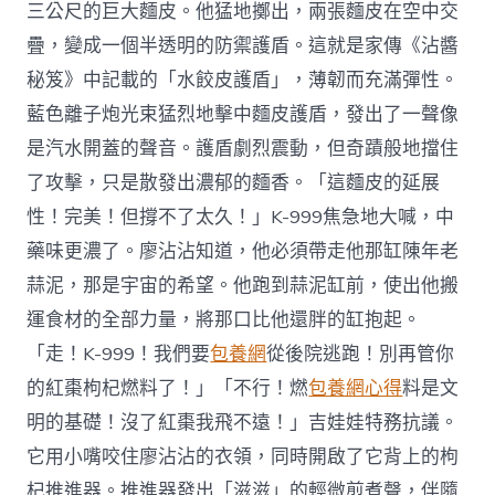
三公尺的巨大麵皮。他猛地擲出，兩張麵皮在空中交
疊，變成一個半透明的防禦護盾。這就是家傳《沾醬
秘笈》中記載的「水餃皮護盾」，薄韌而充滿彈性。
藍色離子炮光束猛烈地擊中麵皮護盾，發出了一聲像
是汽水開蓋的聲音。護盾劇烈震動，但奇蹟般地擋住
了攻擊，只是散發出濃郁的麵香。「這麵皮的延展
性！完美！但撐不了太久！」K-999焦急地大喊，中
藥味更濃了。廖沾沾知道，他必須帶走他那缸陳年老
蒜泥，那是宇宙的希望。他跑到蒜泥缸前，使出他搬
運食材的全部力量，將那口比他還胖的缸抱起。
「走！K-999！我們要
包養網
從後院逃跑！別再管你
的紅棗枸杞燃料了！」「不行！燃
包養網心得
料是文
明的基礎！沒了紅棗我飛不遠！」吉娃娃特務抗議。
它用小嘴咬住廖沾沾的衣領，同時開啟了它背上的枸
杞推進器。推進器發出「滋滋」的輕微煎煮聲，伴隨