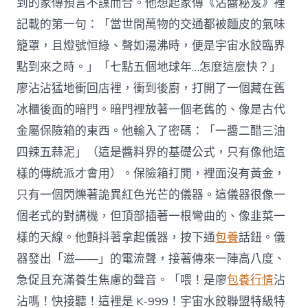
到的家傳預言不謀而合。他想起家傳《沾醬秘笈》裡
記載的第一句：「當世間萬物的交通都被麵皮的氣味
籠罩，且燈號恒綠、聲如湯沸時，便是宇宙水餃臨界
點到來之時。」「七點五個地球年…怎麼這麼快？」
廖沾沾猛地衝回店裡，衝到後廚，打開了一個藏在舊
冰櫃後面的暗門。暗門裡放著一個老舊的、像是古代
金屬保險箱的東西。他輸入了密碼：「一醬二醋三油
四辣五蒜泥」（這是醬料界的基礎公式，只有像他這
樣的傳統派才會用）。保險箱打開，裡面沒有黃金，
只有一個閃爍著詭異紅色光芒的儀器。這儀器很像一
個老式的對講機，但頂部插著一根彎曲的、像韭菜一
樣的天線。他顫抖著拿起儀器，按下通
包養
話鈕。儀
器發出「滋——」的電流聲，接著傳來一陣高八度、
急促且充滿養生焦慮的聲音。「喂！是廖
包養行情
沾
沾嗎！快接聽！這裡是 K-999！宇宙水餃聯盟特級特