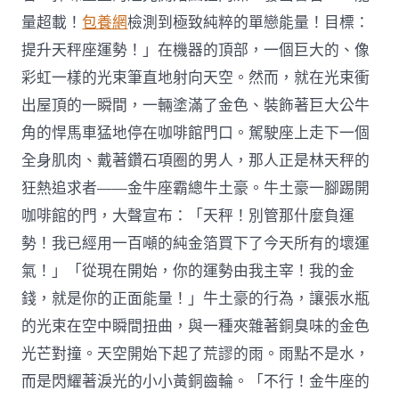
量超載！
包養網
檢測到極致純粹的單戀能量！目標：
提升天秤座運勢！」在機器的頂部，一個巨大的、像
彩虹一樣的光束筆直地射向天空。然而，就在光束衝
出屋頂的一瞬間，一輛塗滿了金色、裝飾著巨大公牛
角的悍馬車猛地停在咖啡館門口。駕駛座上走下一個
全身肌肉、戴著鑽石項圈的男人，那人正是林天秤的
狂熱追求者——金牛座霸總牛土豪。牛土豪一腳踢開
咖啡館的門，大聲宣布：「天秤！別管那什麼負運
勢！我已經用一百噸的純金箔買下了今天所有的壞運
氣！」「從現在開始，你的運勢由我主宰！我的金
錢，就是你的正面能量！」牛土豪的行為，讓張水瓶
的光束在空中瞬間扭曲，與一種夾雜著銅臭味的金色
光芒對撞。天空開始下起了荒謬的雨。雨點不是水，
而是閃耀著淚光的小小黃銅齒輪。「不行！金牛座的