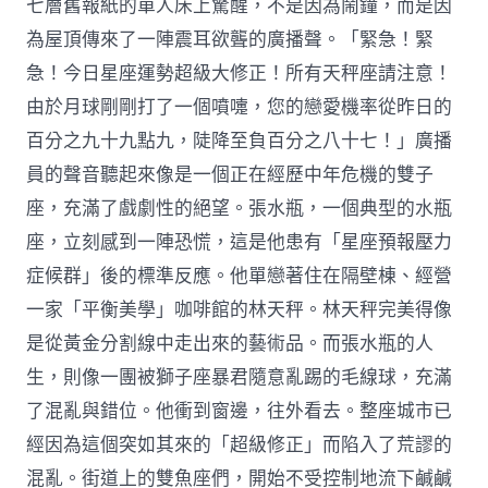
七層舊報紙的單人床上驚醒，不是因為鬧鐘，而是因
為屋頂傳來了一陣震耳欲聾的廣播聲。「緊急！緊
急！今日星座運勢超級大修正！所有天秤座請注意！
由於月球剛剛打了一個噴嚏，您的戀愛機率從昨日的
百分之九十九點九，陡降至負百分之八十七！」廣播
員的聲音聽起來像是一個正在經歷中年危機的雙子
座，充滿了戲劇性的絕望。張水瓶，一個典型的水瓶
座，立刻感到一陣恐慌，這是他患有「星座預報壓力
症候群」後的標準反應。他單戀著住在隔壁棟、經營
一家「平衡美學」咖啡館的林天秤。林天秤完美得像
是從黃金分割線中走出來的藝術品。而張水瓶的人
生，則像一團被獅子座暴君隨意亂踢的毛線球，充滿
了混亂與錯位。他衝到窗邊，往外看去。整座城市已
經因為這個突如其來的「超級修正」而陷入了荒謬的
混亂。街道上的雙魚座們，開始不受控制地流下鹹鹹