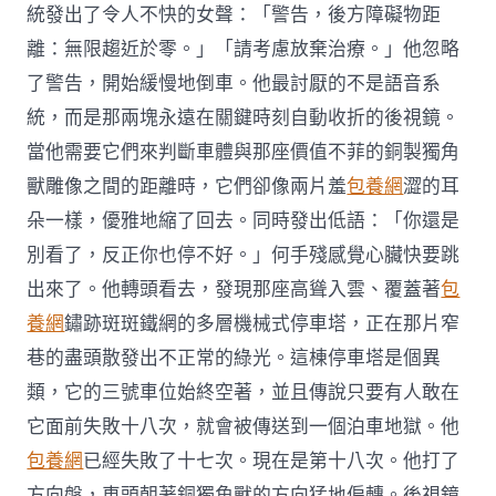
統發出了令人不快的女聲：「警告，後方障礙物距
離：無限趨近於零。」「請考慮放棄治療。」他忽略
了警告，開始緩慢地倒車。他最討厭的不是語音系
統，而是那兩塊永遠在關鍵時刻自動收折的後視鏡。
當他需要它們來判斷車體與那座價值不菲的銅製獨角
獸雕像之間的距離時，它們卻像兩片羞
包養網
澀的耳
朵一樣，優雅地縮了回去。同時發出低語：「你還是
別看了，反正你也停不好。」何手殘感覺心臟快要跳
出來了。他轉頭看去，發現那座高聳入雲、覆蓋著
包
養網
鏽跡斑斑鐵網的多層機械式停車塔，正在那片窄
巷的盡頭散發出不正常的綠光。這棟停車塔是個異
類，它的三號車位始終空著，並且傳說只要有人敢在
它面前失敗十八次，就會被傳送到一個泊車地獄。他
包養網
已經失敗了十七次。現在是第十八次。他打了
方向盤，車頭朝著銅獨角獸的方向猛地偏轉。後視鏡