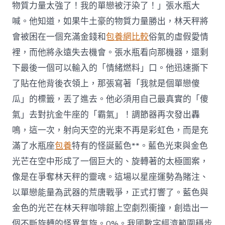
物質力量太強了！我的單戀被汙染了！」張水瓶大
喊。他知道，如果牛土豪的物質力量勝出，林天秤將
會被困在一個充滿金錢和
包養網比較
俗氣的虛假愛情
裡，而他將永遠失去機會。張水瓶看向那機器，還剩
下最後一個可以輸入的「情緒燃料」口。他迅速撕下
了貼在他背後衣領上，那張寫著「我就是個單戀傻
瓜」的標籤，丟了進去。他必須用自己最真實的「傻
氣」去對抗金牛座的「霸氣」！調節器再次發出轟
鳴，這一次，射向天空的光束不再是彩虹色，而是充
滿了水瓶座
包養
特有的怪誕藍色**。藍色光束與金色
光芒在空中形成了一個巨大的、旋轉著的太極圖案，
像是在爭奪林天秤的靈魂。這場以星座運勢為賭注、
以單戀能量為武器的荒唐戰爭，正式打響了。藍色與
金色的光芒在林天秤咖啡館上空劇烈衝撞，創造出一
個不斷旋轉的怪異氣旋。0%。我國數字經濟範圍穩步