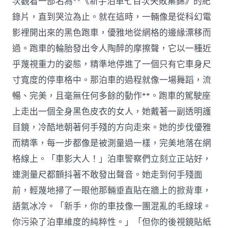
次觀看一部名為**《新手泊車七百次失敗集錦》的紀
錄片，直到哭泣為止。就在這時，一輛像是從科幻電
影裡開出來的黑色跑車，優雅地從網格的邊緣漂移而
過。跑車的輪胎發出令人陶醉的摩擦聲，它以一種近
乎蔑視重力的姿態，精準地停進了一個只有它車身尺
寸寬度的停車格中。那泊車的過程就像一場舞蹈，流
暢、完美，且毫無任何多餘的動作**。跑車的駕駛座
上走出一個全身黑色皮衣的女人，她戴著一副透明護
目鏡，冷酷地朝著何手殘的方向走來。她的步伐優雅
而精準，每一步都像是被測量過一樣，完美地落在網
格線上。「車影大人！」泊車警察們立刻立正站好，
連測量尺都顫抖著不敢發出聲音。她走到何手殘面
前，輕蔑地掃了一眼他那輛垂直貼在牆上的掀背車，
語氣冰冷。「新手，你的車技像一團混亂的毛線球。
你污染了泊車維度的純粹性。」「但你的後視鏡貼紙