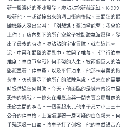
著一股濃郁的蔘味爆發。廖沾沾抱著蒜泥缸、K-999
咬著他，一起從撞出來的洞口衝向後院。王醋狂的醋
罐機器人發出尖叫：「別想逃！醬油黨餘孽！我會追
上你！」店內剩下的所有空盤子被醋酸氣波震碎，發
出了最後的哀鳴。廖沾沾的宇宙冒險，就在這片蒜
泥、中藥和醋酸的混亂中，拉開了帷幕。《平行泊車
維度：車位爭奪戰》何手殘的人生，被兩個巨大的陰
影籠罩著：停車費，以及平行泊車。他那輛老舊的掀
背車，彷彿繼承了他所有的駕駛焦慮，從未在他需要
時提供過任何幫助。今天，他面臨的是城市傳說中最
恐怖的挑戰，一條夾在理髮店與一間專賣金屬雕像的
畫廊之間的窄巷。一個看起來比他車子尺寸小上三十
公分的停車格，上面還灑著一層可疑的白色粉末。何
手殘深吸一口氣。將車子打了倒檔。他的車載語音系