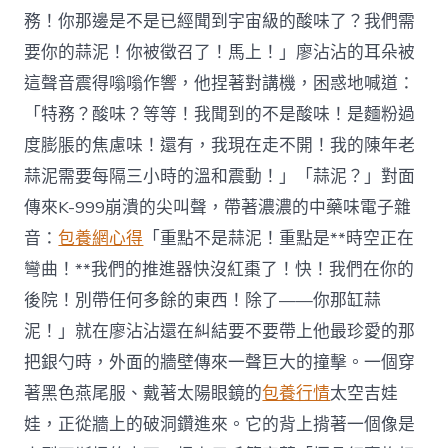
務！你那邊是不是已經聞到宇宙級的酸味了？我們需
要你的蒜泥！你被徵召了！馬上！」廖沾沾的耳朵被
這聲音震得嗡嗡作響，他捏著對講機，困惑地喊道：
「特務？酸味？等等！我聞到的不是酸味！是麵粉過
度膨脹的焦慮味！還有，我現在走不開！我的陳年老
蒜泥需要每隔三小時的溫和震動！」「蒜泥？」對面
傳來K-999崩潰的尖叫聲，帶著濃濃的中藥味電子雜
音：
包養網心得
「重點不是蒜泥！重點是**時空正在
彎曲！**我們的推進器快沒紅棗了！快！我們在你的
後院！別帶任何多餘的東西！除了——你那缸蒜
泥！」就在廖沾沾還在糾結要不要帶上他最珍愛的那
把銀勺時，外面的牆壁傳來一聲巨大的撞擊。一個穿
著黑色燕尾服、戴著太陽眼鏡的
包養行情
太空吉娃
娃，正從牆上的破洞鑽進來。它的背上揹著一個像是