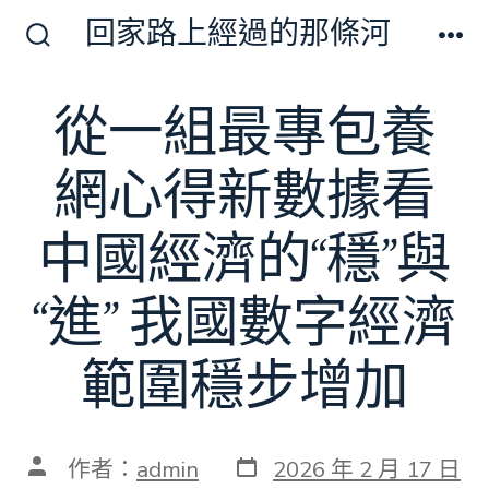
跳
回家路上經過的那條河
至
搜
選
尋
單
主
切
從一組最專包養
要
換
開
內
關
網心得新數據看
容
中國經濟的“穩”與
“進” 我國數字經濟
範圍穩步增加
發
文
作者：
admin
2026 年 2 月 17 日
表
章