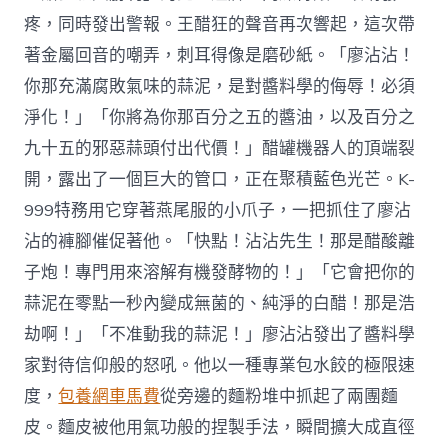
疼，同時發出警報。王醋狂的聲音再次響起，這次帶
著金屬回音的嘲弄，刺耳得像是磨砂紙。「廖沾沾！
你那充滿腐敗氣味的蒜泥，是對醬料學的侮辱！必須
淨化！」「你將為你那百分之五的醬油，以及百分之
九十五的邪惡蒜頭付出代價！」醋罐機器人的頂端裂
開，露出了一個巨大的管口，正在聚積藍色光芒。K-
999特務用它穿著燕尾服的小爪子，一把抓住了廖沾
沾的褲腳催促著他。「快點！沾沾先生！那是醋酸離
子炮！專門用來溶解有機發酵物的！」「它會把你的
蒜泥在零點一秒內變成無菌的、純淨的白醋！那是浩
劫啊！」「不准動我的蒜泥！」廖沾沾發出了醬料學
家對待信仰般的怒吼。他以一種專業包水餃的極限速
度，
包養網車馬費
從旁邊的麵粉堆中抓起了兩團麵
皮。麵皮被他用氣功般的捏製手法，瞬間擴大成直徑