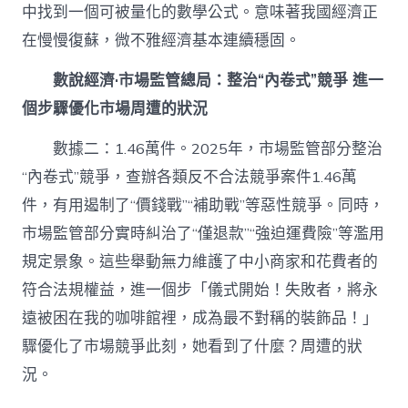
“進”
中找到一個可被量化的數學公式。意味著我國經濟正
我
在慢慢復蘇，微不雅經濟基本連續穩固。
國
數
數說經濟·市場監管總局：整治“內卷式”競爭 進一
字
經
個步驟優化市場周遭的狀況
濟
範
數據二：1.46萬件。2025年，市場監管部分整治
圍
穩
“內卷式”競爭，查辦各類反不合法競爭案件1.46萬
步
件，有用遏制了“價錢戰”“補助戰”等惡性競爭。同時，
增
加〉
市場監管部分實時糾治了“僅退款”“強迫運費險”等濫用
中
規定景象。這些舉動無力維護了中小商家和花費者的
符合法規權益，進一個步「儀式開始！失敗者，將永
遠被困在我的咖啡館裡，成為最不對稱的裝飾品！」
驟優化了市場競爭此刻，她看到了什麼？周遭的狀
況。