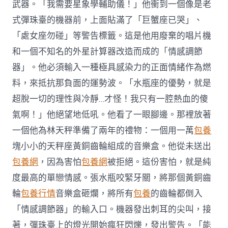
武器。「我需要星象學輔助儀！」他衝到一個像是老
式彈珠臺的機器前，上面貼滿了「巨蟹座已哭」、
「處女座勿碰」等警告標籤。這是他用廢棄的唱片機
和一個不知名的外星計算器改造而成的「情感調節
器」。他必須輸入一種極具感染力的正面情緒作為燃
料，來抵抗那負面的運勢波。「水瓶座的優勢，就是
超脫一切的理性與冷靜…才怪！我只有一腔熱血的傻
氣啊！」他絕望地低吼。他看了一眼腳邊。那裡放著
一個他為林天秤準備了兩年的禮物：一個用一萬
包養
塊小小的天秤座黃銅齒輪組成的音樂盒。他從未送出
包養網
，因為害怕
包養網
被拒絕。這份害怕，就是純
度最高的單戀情感。張水瓶咬緊牙關，將那個黃銅齒
輪
包養行情
音樂盒砸爛，將所有
包養
的齒輪都倒入
「情感調節器」的輸入口。機器發出刺耳的尖叫，接
著，彈珠臺上的燈光開始瘋狂閃爍，發出警告。「能