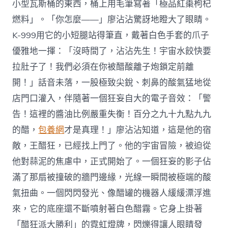
小型瓦斯桶的東西，桶上用毛筆寫著「極品紅棗枸杞
燃料」。「你怎麼——」廖沾沾驚訝地瞪大了眼睛。
K-999用它的小短腿站得筆直，戴著白色手套的爪子
優雅地一揮：「沒時間了，沾沾先生！宇宙水餃快要
拉肚子了！我們必須在你被醋酸離子炮鎖定前離
開！」話音未落，一股極致尖銳、刺鼻的酸氣猛地從
店門口灌入，伴隨著一個狂妄自大的電子音效：「警
告！這裡的醬油比例嚴重失衡！百分之九十九點九九
的醋，
包養網
才是真理！」廖沾沾知道，這是他的宿
敵，王醋狂，已經找上門了。他的宇宙冒險，被迫從
他對蒜泥的焦慮中，正式開始了。一個狂妄的影子佔
滿了那扇被撞破的牆門邊緣，光線一瞬間被極端的酸
氣扭曲。一個閃閃發光、像醋罐的機器人緩緩漂浮進
來，它的底座還不斷噴射著白色醋霧。它身上掛著
「醋狂派大勝利」的霓虹燈牌，閃爍得讓人眼睛發