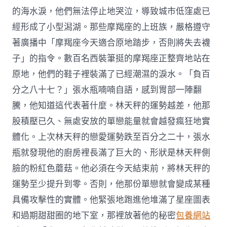
的海水淚，他們無法停止地哭泣，導致城市低窪處已
經形成了小型潟湖。那些摩羯座的上班族，嚴格遵守
著廣播中「摩羯座今天適合原地踏步，否則將失去襪
子」的指令。數百名西裝筆挺的摩羯座正整齊地站在
原地，他們的鞋子裡裝滿了已經潮濕的淚水。「負百
分之八十七？」張水瓶喃喃自語，感到胃部一陣翻
騰，他知道這代表著什麼。林天秤的運勢越差，他那
股積壓已久、無處安放的單戀能量就會越發瘋狂地實
體化。上次林天秤的戀愛運勢跌至百分之二十，張水
瓶就發現他的廚房裡長滿了巨大的、形狀是林天秤側
臉的粉紅色蘑菇。他必須在今天結束前，將林天秤的
運勢至少提升到零。否則，他那份單戀就會變成某種
具備攻擊性的實體。他緊張地跑進他堆滿了星座圖表
和過期甜甜圈的地下室，那裡放著他的秘密
包養網站