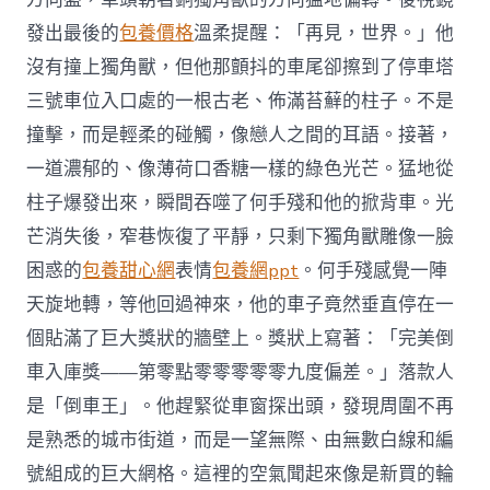
發出最後的
包養價格
溫柔提醒：「再見，世界。」他
沒有撞上獨角獸，但他那顫抖的車尾卻擦到了停車塔
三號車位入口處的一根古老、佈滿苔蘚的柱子。不是
撞擊，而是輕柔的碰觸，像戀人之間的耳語。接著，
一道濃郁的、像薄荷口香糖一樣的綠色光芒。猛地從
柱子爆發出來，瞬間吞噬了何手殘和他的掀背車。光
芒消失後，窄巷恢復了平靜，只剩下獨角獸雕像一臉
困惑的
包養甜心網
表情
包養網ppt
。何手殘感覺一陣
天旋地轉，等他回過神來，他的車子竟然垂直停在一
個貼滿了巨大獎狀的牆壁上。獎狀上寫著：「完美倒
車入庫獎——第零點零零零零零九度偏差。」落款人
是「倒車王」。他趕緊從車窗探出頭，發現周圍不再
是熟悉的城市街道，而是一望無際、由無數白線和編
號組成的巨大網格。這裡的空氣聞起來像是新買的輪