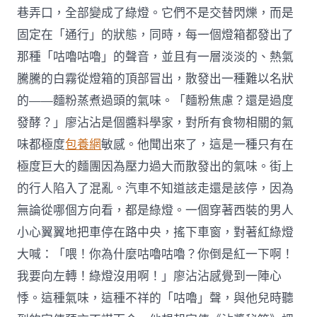
巷弄口，全部變成了綠燈。它們不是交替閃爍，而是
固定在「通行」的狀態，同時，每一個燈箱都發出了
那種「咕嚕咕嚕」的聲音，並且有一層淡淡的、熱氣
騰騰的白霧從燈箱的頂部冒出，散發出一種難以名狀
的——麵粉蒸煮過頭的氣味。「麵粉焦慮？還是過度
發酵？」廖沾沾是個醬料學家，對所有食物相關的氣
味都極度
包養網
敏感。他聞出來了，這是一種只有在
極度巨大的麵團因為壓力過大而散發出的氣味。街上
的行人陷入了混亂。汽車不知道該走還是該停，因為
無論從哪個方向看，都是綠燈。一個穿著西裝的男人
小心翼翼地把車停在路中央，搖下車窗，對著紅綠燈
大喊：「喂！你為什麼咕嚕咕嚕？你倒是紅一下啊！
我要向左轉！綠燈沒用啊！」廖沾沾感覺到一陣心
悸。這種氣味，這種不祥的「咕嚕」聲，與他兒時聽