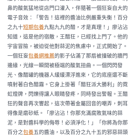
鼻的酸氣猛地從店門口灌入，伴隨著一個狂妄自大的
電子音效：「警告！這裡的醬油比例嚴重失衡！百分
之九十
短期包養
九點九九的醋，才是真理！」廖沾沾
知道，這是他的宿敵，王醋狂，已經找上門了。他的
宇宙冒險，被迫從他對蒜泥的焦慮中，正式開始了。
一個狂妄
包養網推薦
的影子佔滿了那扇被撞破的牆門
邊緣，光線一瞬間被極端的酸氣扭曲。一個閃閃發
光、像醋罐的機器人緩緩漂浮進來，它的底座還不斷
噴射著白色醋霧。它身上掛著「醋狂派大勝利」的霓
虹燈牌，閃爍得讓人眼睛發疼，同時發出警報。王醋
狂的聲音再次響起，這次帶著金屬回音的嘲弄，刺耳
得像是磨砂紙。「廖沾沾！你那充滿腐敗氣味的蒜
泥，是對醬料學的侮辱！必須淨化！」「你將為你那
百分之
包養
五的醬油，以及百分之九十五的邪惡蒜頭