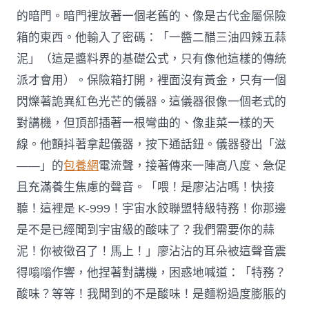
的暗門。暗門裡放著一個老舊的、像是古代金屬保險
箱的東西。他輸入了密碼：「一醬二醋三油四辣五蒜
泥」（這是醬料界的基礎公式，只有像他這樣的傳統
派才會用）。保險箱打開，裡面沒有黃金，只有一個
閃爍著詭異紅色光芒的儀器。這儀器很像一個老式的
對講機，但頂部插著一根彎曲的、像韭菜一樣的天
線。他顫抖著拿起儀器，按下通話鈕。儀器發出「滋
——」的
包養網
電流聲，接著傳來一陣高八度、急促
且充滿養生焦慮的聲音。「喂！是廖沾沾嗎！快接
聽！這裡是 K-999！宇宙水餃聯盟特級特務！你那邊
是不是已經聞到宇宙級的酸味了？我們需要你的蒜
泥！你被徵召了！馬上！」廖沾沾的耳朵被這聲音震
得嗡嗡作響，他捏著對講機，困惑地喊道：「特務？
酸味？等等！我聞到的不是酸味！是麵粉過度膨脹的