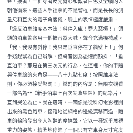
聲，接著，一群穿著反光背心和戴著白色安全帽的人
朝他衝來。這些人手裡拿的不是警棍，而是長長的測
量尺和巨大的電子角度儀，臉上的表情極度嚴肅。
「違反泊車維度基本法！斜停入庫！罪大惡極！」領
頭的泊車警察用一個擴音器大喊，聲音充滿機械感。
「我、我沒有斜停！我只是垂直停在了牆壁上！」何
手殘趕緊為自己辯解，但聲音因為恐懼而顫抖。「垂
直泊車？那是在第三次元的行為，在這裡，你的車體
與停車線的夾角是——八十九點七度！按照維度法
則，你必須接受懲罰！」懲罰的內容是：無限次觀看
一部名為**《新手泊車七百次失敗集錦》的紀錄片，
直到哭泣為止。就在這時，一輛像是從科幻電影裡開
出來的黑色跑車，優雅地從網格的邊緣漂移而過。跑
車的輪胎發出令人陶醉的摩擦聲，它以一種近乎蔑視
重力的姿態，精準地停進了一個只有它車身尺寸寬度