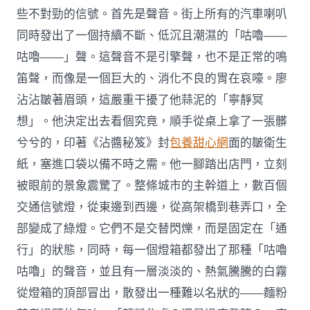
些不對勁的信號。首先是聲音。街上所有的汽車喇叭
同時發出了一個持續不斷、低沉且潮濕的「咕嚕——
咕嚕——」聲。這聲音不是引擎聲，也不是正常的鳴
笛聲，而像是一個巨大的、消化不良的胃在哀嚎。廖
沾沾皺著眉頭，這嚴重干擾了他蒜泥的「寧靜冥
想」。他決定出去看個究竟，順手從桌上拿了一張髒
兮兮的，印著《沾醬秘笈》封
包養甜心網
面的皺衛生
紙，塞進口袋以備不時之需。他一腳踏出店門，立刻
被眼前的景象震驚了。整條城市的主幹道上，數百個
交通信號燈，從東邊到西邊，從高架橋到巷弄口，全
部變成了綠燈。它們不是交替閃爍，而是固定在「通
行」的狀態，同時，每一個燈箱都發出了那種「咕嚕
咕嚕」的聲音，並且有一層淡淡的、熱氣騰騰的白霧
從燈箱的頂部冒出，散發出一種難以名狀的——麵粉