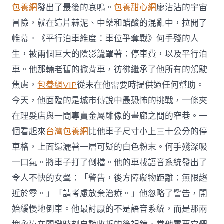
包養網
發出了最後的哀鳴。
包養甜心網
廖沾沾的宇宙
冒險，就在這片蒜泥、中藥和醋酸的混亂中，拉開了
帷幕。《平行泊車維度：車位爭奪戰》何手殘的人
生，被兩個巨大的陰影籠罩著：停車費，以及平行泊
車。他那輛老舊的掀背車，彷彿繼承了他所有的駕駛
焦慮，
包養網VIP
從未在他需要時提供過任何幫助。
今天，他面臨的是城市傳說中最恐怖的挑戰，一條夾
在理髮店與一間專賣金屬雕像的畫廊之間的窄巷。一
個看起來
台灣包養網
比他車子尺寸小上三十公分的停
車格，上面還灑著一層可疑的白色粉末。何手殘深吸
一口氣。將車子打了倒檔。他的車載語音系統發出了
令人不快的女聲：「警告，後方障礙物距離：無限趨
近於零。」「請考慮放棄治療。」他忽略了警告，開
始緩慢地倒車。他最討厭的不是語音系統，而是那兩