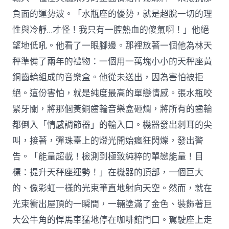
負面的運勢波。「水瓶座的優勢，就是超脫一切的理
性與冷靜…才怪！我只有一腔熱血的傻氣啊！」他絕
望地低吼。他看了一眼腳邊。那裡放著一個他為林天
秤準備了兩年的禮物：一個用一萬塊小小的天秤座黃
銅齒輪組成的音樂盒。他從未送出，因為害怕被拒
絕。這份害怕，就是純度最高的單戀情感。張水瓶咬
緊牙關，將那個黃銅齒輪音樂盒砸爛，將所有的齒輪
都倒入「情感調節器」的輸入口。機器發出刺耳的尖
叫，接著，彈珠臺上的燈光開始瘋狂閃爍，發出警
告。「能量超載！檢測到極致純粹的單戀能量！目
標：提升天秤座運勢！」在機器的頂部，一個巨大
的、像彩虹一樣的光束筆直地射向天空。然而，就在
光束衝出屋頂的一瞬間，一輛塗滿了金色、裝飾著巨
大公牛角的悍馬車猛地停在咖啡館門口。駕駛座上走