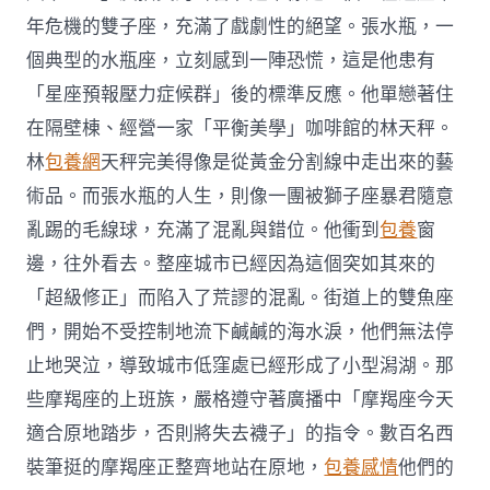
年危機的雙子座，充滿了戲劇性的絕望。張水瓶，一
個典型的水瓶座，立刻感到一陣恐慌，這是他患有
「星座預報壓力症候群」後的標準反應。他單戀著住
在隔壁棟、經營一家「平衡美學」咖啡館的林天秤。
林
包養網
天秤完美得像是從黃金分割線中走出來的藝
術品。而張水瓶的人生，則像一團被獅子座暴君隨意
亂踢的毛線球，充滿了混亂與錯位。他衝到
包養
窗
邊，往外看去。整座城市已經因為這個突如其來的
「超級修正」而陷入了荒謬的混亂。街道上的雙魚座
們，開始不受控制地流下鹹鹹的海水淚，他們無法停
止地哭泣，導致城市低窪處已經形成了小型潟湖。那
些摩羯座的上班族，嚴格遵守著廣播中「摩羯座今天
適合原地踏步，否則將失去襪子」的指令。數百名西
裝筆挺的摩羯座正整齊地站在原地，
包養感情
他們的