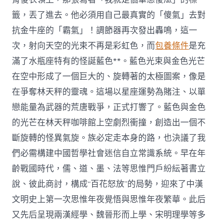
籤，丟了進去。他必須用自己最真實的「傻氣」去對
抗金牛座的「霸氣」！調節器再次發出轟鳴，這一
次，射向天空的光束不再是彩虹色，而
包養條件
是充
滿了水瓶座特有的怪誕藍色**。藍色光束與金色光芒
在空中形成了一個巨大的、旋轉著的太極圖案，像是
在爭奪林天秤的靈魂。這場以星座運勢為賭注、以單
戀能量為武器的荒唐戰爭，正式打響了。藍色與金色
的光芒在林天秤咖啡館上空劇烈衝撞，創造出一個不
斷旋轉的怪異氣旋。族必定走本身的路，也決議了我
們必需構建中國哲學社會迷信自立常識系統。早在年
齡戰國時代，儒、道、墨、法等思惟門戶紛紜著書立
說、彼此商討，構成“百花怒放”的局勢，迎來了中漢
文明史上第一次思惟年夜覺悟與思惟年夜繁華。此后
又先后呈現兩漢經學、魏晉形而上學、宋明理學等多