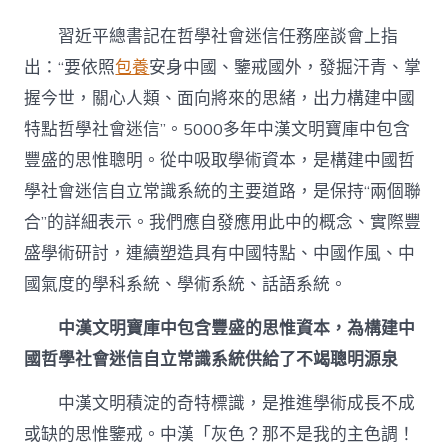
中
漢
習近平總書記在哲學社會迷信任務座談會上指
文
明
出：“要依照
包養
安身中國、鑒戒國外，發掘汗青、掌
寶
握今世，關心人類、面向將來的思緒，出力構建中國
庫
中
特點哲學社會迷信”。5000多年中漢文明寶庫中包含
吸
豐盛的思惟聰明。從中吸取學術資本，是構建中國哲
取
豐
學社會迷信自立常識系統的主要道路，是保持“兩個聯
盛
合”的詳細表示。我們應自發應用此中的概念、實際豐
學
術
盛學術研討，連續塑造具有中國特點、中國作風、中
資
甜
國氣度的學科系統、學術系統、話語系統。
心
寶
中漢文明寶庫中包含豐盛的思惟資本，為構建中
貝
國哲學社會迷信自立常識系統供給了不竭聰明源泉
專
包
養
中漢文明積淀的奇特標識，是推進學術成長不成
網
或缺的思惟鑒戒。中漢「灰色？那不是我的主色調！
本〉