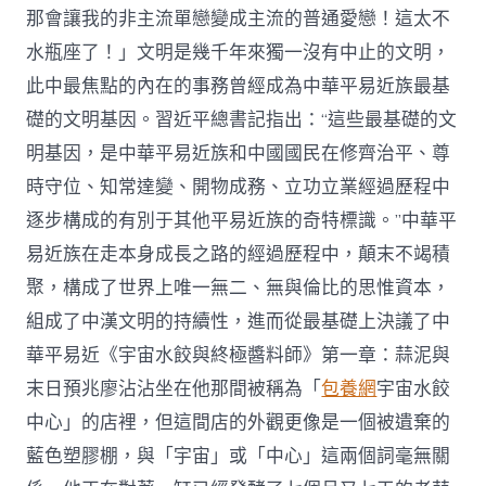
中
那會讓我的非主流單戀變成主流的普通愛戀！這太不
水瓶座了！」文明是幾千年來獨一沒有中止的文明，
此中最焦點的內在的事務曾經成為中華平易近族最基
礎的文明基因。習近平總書記指出：“這些最基礎的文
明基因，是中華平易近族和中國國民在修齊治平、尊
時守位、知常達變、開物成務、立功立業經過歷程中
逐步構成的有別于其他平易近族的奇特標識。”中華平
易近族在走本身成長之路的經過歷程中，顛末不竭積
聚，構成了世界上唯一無二、無與倫比的思惟資本，
組成了中漢文明的持續性，進而從最基礎上決議了中
華平易近《宇宙水餃與終極醬料師》第一章：蒜泥與
末日預兆廖沾沾坐在他那間被稱為「
包養網
宇宙水餃
中心」的店裡，但這間店的外觀更像是一個被遺棄的
藍色塑膠棚，與「宇宙」或「中心」這兩個詞毫無關