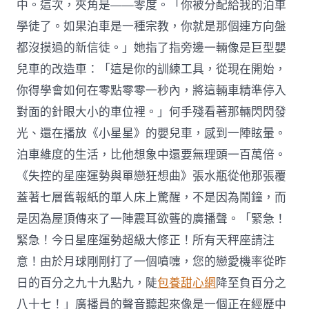
中。這次，夾角是——零度。「你被分配給我的泊車
學徒了。如果泊車是一種宗教，你就是那個連方向盤
都沒摸過的新信徒。」她指了指旁邊一輛像是巨型嬰
兒車的改造車：「這是你的訓練工具，從現在開始，
你得學會如何在零點零零一秒內，將這輛車精準停入
對面的針眼大小的車位裡。」何手殘看著那輛閃閃發
光、還在播放《小星星》的嬰兒車，感到一陣眩暈。
泊車維度的生活，比他想象中還要無理頭一百萬倍。
《失控的星座運勢與單戀狂想曲》張水瓶從他那張覆
蓋著七層舊報紙的單人床上驚醒，不是因為鬧鐘，而
是因為屋頂傳來了一陣震耳欲聾的廣播聲。「緊急！
緊急！今日星座運勢超級大修正！所有天秤座請注
意！由於月球剛剛打了一個噴嚏，您的戀愛機率從昨
日的百分之九十九點九，陡
包養甜心網
降至負百分之
八十七！」廣播員的聲音聽起來像是一個正在經歷中