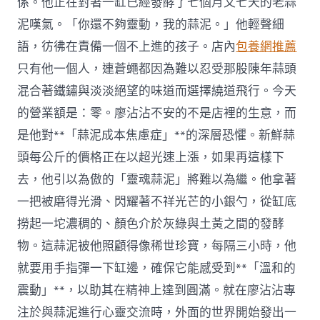
係。他正在對著一缸已經發酵了七個月又七天的老蒜
泥嘆氣。「你還不夠靈動，我的蒜泥。」他輕聲細
語，彷彿在責備一個不上進的孩子。店內
包養網推薦
只有他一個人，連蒼蠅都因為難以忍受那股陳年蒜頭
混合著鐵鏽與淡淡絕望的味道而選擇繞道飛行。今天
的營業額是：零。廖沾沾不安的不是店裡的生意，而
是他對**「蒜泥成本焦慮症」**的深層恐懼。新鮮蒜
頭每公斤的價格正在以超光速上漲，如果再這樣下
去，他引以為傲的「靈魂蒜泥」將難以為繼。他拿著
一把被磨得光滑、閃耀著不祥光芒的小銀勺，從缸底
撈起一坨濃稠的、顏色介於灰綠與土黃之間的發酵
物。這蒜泥被他照顧得像稀世珍寶，每隔三小時，他
就要用手指彈一下缸邊，確保它能感受到**「溫和的
震動」**，以助其在精神上達到圓滿。就在廖沾沾專
注於與蒜泥進行心靈交流時，外面的世界開始發出一