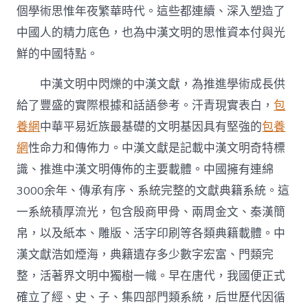
個學術思惟年夜繁華時代。這些都連續、深入塑造了
中國人的精力底色，也為中漢文明的思惟資本付與光
鮮的中國特點。
中漢文明中閃爍的中漢文獻，為推進學術成長供
給了豐盛的實際根據和話語參考。汗青現實表白，
包
養網
中華平易近族最基礎的文明基因具有堅強的
包養
網
性命力和傳佈力。中漢文獻是記載中漢文明奇特標
識、推進中漢文明傳佈的主要載體。中國擁有連綿
3000余年、傳承有序、系統完整的文獻典籍系統。這
一系統積厚流光，包含殷商甲骨、兩周金文、秦漢簡
帛，以及紙本、雕版、活字印刷等各類典籍載體。中
漢文獻浩如煙海，典籍遺存多少數字宏富、門類完
整，活著界文明中獨樹一幟。早在唐代，我國便正式
確立了經、史、子、集四部門類系統，后世歷代因循