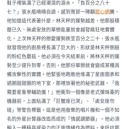
鞋子裡裝滿了已經潮濕的淚水。「負百分之八十
七？」張水瓶喃喃自語，感到胃部一陣翻
甜心網
騰，
他知道這代表著什麼。林天秤的運勢越差，他那股積
壓已久、無處安放的單戀能量就會越發瘋狂地實體
化。上次林天秤的戀愛運勢跌至百分之二十，張水瓶
就發現他的廚房裡長滿了巨大的、形狀是林天秤側臉
的粉紅色蘑菇。他必須在今天結束前，將林天秤的運
勢至少提升到零。否則，他那份單戀就會變成某種具
備攻擊性的實體。他緊張地跑進他堆滿了星座圖表和
過期甜甜圈的地下室，那裡放著他的秘密武器。「我
需要星象學輔助儀！」他衝到一個像是老式彈珠臺的
機器前，上面貼滿了「巨蟹座已哭」、「處女座勿
碰」等警告標籤。這是他用廢棄的唱片機和一個不知
名的外星計算器改造而成的「情感調節器」。他必須
輸入一種極具感染力的正面情緒作為燃料，來抵抗那