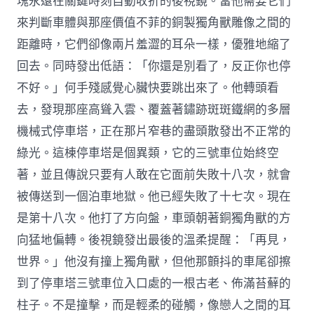
塊永遠在關鍵時刻自動收折的後視鏡。當他需要它們
來判斷車體與那座價值不菲的銅製獨角獸雕像之間的
距離時，它們卻像兩片羞澀的耳朵一樣，優雅地縮了
回去。同時發出低語：「你還是別看了，反正你也停
不好。」何手殘感覺心臟快要跳出來了。他轉頭看
去，發現那座高聳入雲、覆蓋著鏽跡斑斑鐵網的多層
機械式停車塔，正在那片窄巷的盡頭散發出不正常的
綠光。這棟停車塔是個異類，它的三號車位始終空
著，並且傳說只要有人敢在它面前失敗十八次，就會
被傳送到一個泊車地獄。他已經失敗了十七次。現在
是第十八次。他打了方向盤，車頭朝著銅獨角獸的方
向猛地偏轉。後視鏡發出最後的溫柔提醒：「再見，
世界。」他沒有撞上獨角獸，但他那顫抖的車尾卻擦
到了停車塔三號車位入口處的一根古老、佈滿苔蘚的
柱子。不是撞擊，而是輕柔的碰觸，像戀人之間的耳