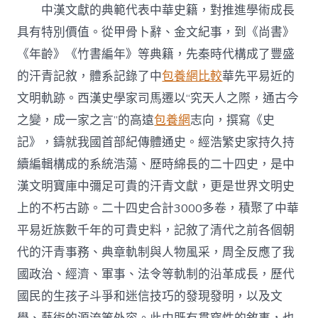
中漢文獻的典範代表中華史籍，對推進學術成長
具有特別價值。從甲骨卜辭、金文紀事，到《尚書》
《年齡》《竹書編年》等典籍，先秦時代構成了豐盛
的汗青記敘，體系記錄了中
包養網比較
華先平易近的
文明軌跡。西漢史學家司馬遷以“究天人之際，通古今
之變，成一家之言”的高遠
包養網
志向，撰寫《史
記》，鑄就我國首部紀傳體通史。經浩繁史家持久持
續編輯構成的系統浩蕩、歷時綿長的二十四史，是中
漢文明寶庫中彌足可貴的汗青文獻，更是世界文明史
上的不朽古跡。二十四史合計3000多卷，積聚了中華
平易近族數千年的可貴史料，記敘了清代之前各個朝
代的汗青事務、典章軌制與人物風采，周全反應了我
國政治、經濟、軍事、法令等軌制的沿革成長，歷代
國民的生孩子斗爭和迷信技巧的發現發明，以及文