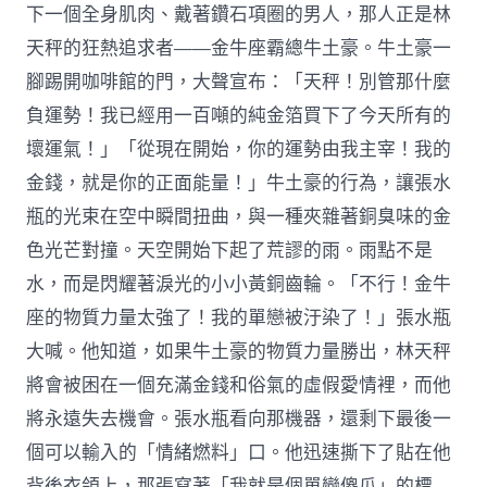
下一個全身肌肉、戴著鑽石項圈的男人，那人正是林
天秤的狂熱追求者——金牛座霸總牛土豪。牛土豪一
腳踢開咖啡館的門，大聲宣布：「天秤！別管那什麼
負運勢！我已經用一百噸的純金箔買下了今天所有的
壞運氣！」「從現在開始，你的運勢由我主宰！我的
金錢，就是你的正面能量！」牛土豪的行為，讓張水
瓶的光束在空中瞬間扭曲，與一種夾雜著銅臭味的金
色光芒對撞。天空開始下起了荒謬的雨。雨點不是
水，而是閃耀著淚光的小小黃銅齒輪。「不行！金牛
座的物質力量太強了！我的單戀被汙染了！」張水瓶
大喊。他知道，如果牛土豪的物質力量勝出，林天秤
將會被困在一個充滿金錢和俗氣的虛假愛情裡，而他
將永遠失去機會。張水瓶看向那機器，還剩下最後一
個可以輸入的「情緒燃料」口。他迅速撕下了貼在他
背後衣領上，那張寫著「我就是個單戀傻瓜」的標