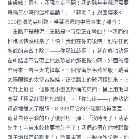
焦慮味！還有，我現在走不開！我的陳年老蒜泥需要
每隔三小時的溫和震動！」「蒜泥？」對面傳來K-
999崩潰的尖叫聲，帶著濃濃的中藥味電子雜音：
「重點不是蒜泥！重點是**時空正在彎曲！**我們的
推進器快沒紅棗了！快！我們在你的後院！別帶任何
多餘的東西！除了——你那缸蒜泥！」就在廖沾沾還
在糾結要不要帶上他最珍愛的那把銀勺時，外面的牆
壁傳來一聲巨大的撞擊。一個穿著黑色燕尾服、戴著
太陽眼鏡的太空吉娃娃，正從牆上的破洞鑽進來。它
的背上揹著一個像是小型瓦斯桶的東西，桶上用毛筆
寫著「極品紅棗枸杞燃料」。「你怎麼——」廖沾沾
驚訝地瞪大了眼睛。K-999用它的小短腿站得筆直，
戴著白色手套的爪子優雅地一揮：「沒時間了，沾沾
先生！宇宙水餃快要拉肚子了！我們必須在你被醋酸
離子炮鎖定前離開！」話音未落，一股極致尖銳、刺