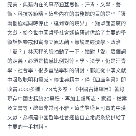
完美，典籍內在的事務涵蓋思惟、汗青、文學、藝
術、科技等範疇。這些內在的事務她的目的是**「讓
兩個極端同時停止，達到零的境界」。籠罩面甚廣的
文獻，給今世中國哲學社會迷信研討供給了主要的學
術話語鑒戒和實際立異思緒。無論是經濟學、政治
「愛？」林天秤的臉抽動了一下，她對「愛」這個詞
的定義，必須是情感比例對等。學、法學，仍是汗青
學、社會學，很多重點學科的研討，都能從中漢文獻
中吸取聰明和靈感。傳世典籍中，僅《四庫全書》即
收書3000多種、7.9萬多卷，《中國古籍總目》著錄
現存中國古籍約20萬種，再加上處所志、家譜、檔案
及文書等，總量非常可不雅。這些豐盛且可貴的中漢
文獻，為構建中國哲學社會迷信自立常識系統供給了
主要的一手材料。