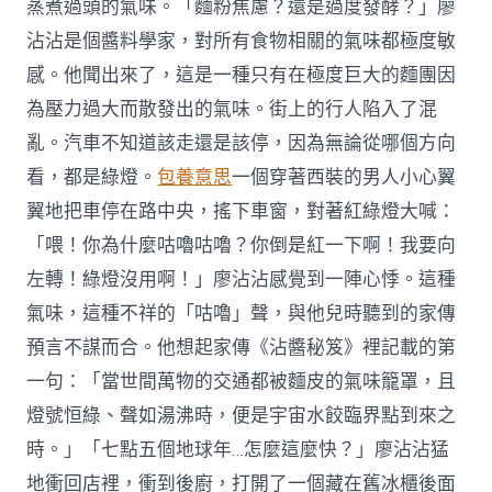
蒸煮過頭的氣味。「麵粉焦慮？還是過度發酵？」廖
沾沾是個醬料學家，對所有食物相關的氣味都極度敏
感。他聞出來了，這是一種只有在極度巨大的麵團因
為壓力過大而散發出的氣味。街上的行人陷入了混
亂。汽車不知道該走還是該停，因為無論從哪個方向
看，都是綠燈。
包養意思
一個穿著西裝的男人小心翼
翼地把車停在路中央，搖下車窗，對著紅綠燈大喊：
「喂！你為什麼咕嚕咕嚕？你倒是紅一下啊！我要向
左轉！綠燈沒用啊！」廖沾沾感覺到一陣心悸。這種
氣味，這種不祥的「咕嚕」聲，與他兒時聽到的家傳
預言不謀而合。他想起家傳《沾醬秘笈》裡記載的第
一句：「當世間萬物的交通都被麵皮的氣味籠罩，且
燈號恒綠、聲如湯沸時，便是宇宙水餃臨界點到來之
時。」「七點五個地球年…怎麼這麼快？」廖沾沾猛
地衝回店裡，衝到後廚，打開了一個藏在舊冰櫃後面