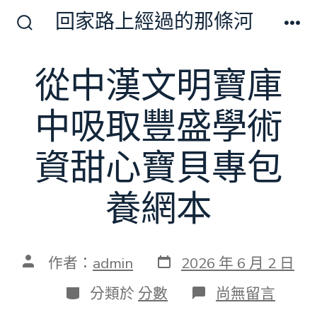
跳
回家路上經過的那條河
至
搜
選
尋
單
主
切
從中漢文明寶庫
要
換
開
內
關
中吸取豐盛學術
容
資甜心寶貝專包
養網本
發
文
作者：
admin
2026 年 6 月 2 日
表
章
日
作
分
在
分類於
分數
尚無留言
期
者
類
〈從