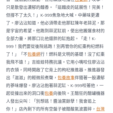
只是散發出濃郁的麵香。「這麵皮的延展性！完美！
但撐不了太久！」K-999焦急地大喊，中藥味更濃
了。廖沾沾知道，他必須帶走他那缸陳年老蒜泥，那
是宇宙的希望。他跑到蒜泥缸前，使出他搬運食材的
全部力量，將那口比他還胖的缸抱起。「走！K-
999！我們要從後院逃跑！別再管你的紅棗枸杞燃料
了！」「不
包養網
行！燃料是文明的基礎！沒了紅棗
我飛不遠！」吉娃娃特務抗議。它用小嘴咬住廖沾沾
的衣領，同時開啟了它背上的枸杞推進器。推進器發
出「滋滋」的輕微煎煮聲，
包養故事
伴隨著一股濃郁
的蔘味爆發。廖沾沾抱著蒜泥缸、K-999咬著他，一
起從撞出來的洞口衝
包養
向後院。王醋狂的醋罐機器
人發出尖叫：「別想逃！醬油黨餘孽！我會追上
你！」店內剩下的所有空盤子被醋酸氣波震碎，
台灣