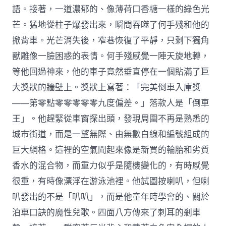
語。接著，一道濃郁的、像薄荷口香糖一樣的綠色光
芒。猛地從柱子爆發出來，瞬間吞噬了何手殘和他的
掀背車。光芒消失後，窄巷恢復了平靜，只剩下獨角
獸雕像一臉困惑的表情。何手殘感覺一陣天旋地轉，
等他回過神來，他的車子竟然垂直停在一個貼滿了巨
大獎狀的牆壁上。獎狀上寫著：「完美倒車入庫獎
——第零點零零零零零九度偏差。」落款人是「倒車
王」。他趕緊從車窗探出頭，發現周圍不再是熟悉的
城市街道，而是一望無際、由無數白線和編號組成的
巨大網格。這裡的空氣聞起來像是新買的輪胎和劣質
香水的混合物，而重力似乎是隨機變化的，有時感覺
很重，有時像漂浮在游泳池裡。他試圖按喇叭，但喇
叭發出的不是「叭叭」，而是他童年時學會的、關於
泊車口訣的魔性兒歌。四面八方傳來了刺耳的剎車