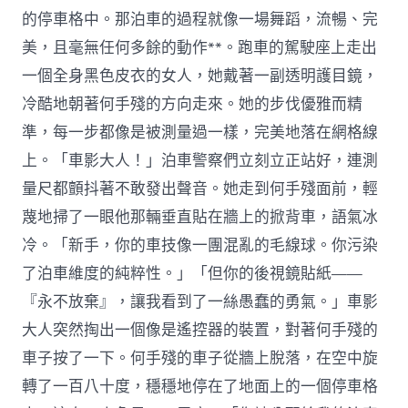
的停車格中。那泊車的過程就像一場舞蹈，流暢、完
美，且毫無任何多餘的動作**。跑車的駕駛座上走出
一個全身黑色皮衣的女人，她戴著一副透明護目鏡，
冷酷地朝著何手殘的方向走來。她的步伐優雅而精
準，每一步都像是被測量過一樣，完美地落在網格線
上。「車影大人！」泊車警察們立刻立正站好，連測
量尺都顫抖著不敢發出聲音。她走到何手殘面前，輕
蔑地掃了一眼他那輛垂直貼在牆上的掀背車，語氣冰
冷。「新手，你的車技像一團混亂的毛線球。你污染
了泊車維度的純粹性。」「但你的後視鏡貼紙——
『永不放棄』，讓我看到了一絲愚蠢的勇氣。」車影
大人突然掏出一個像是遙控器的裝置，對著何手殘的
車子按了一下。何手殘的車子從牆上脫落，在空中旋
轉了一百八十度，穩穩地停在了地面上的一個停車格