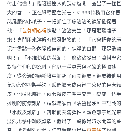
付出代價！」醋罐機器人的頂端裂開，露出了一個巨
大的管口，正在聚積藍色光芒。K-999特務用它穿著
燕尾服的小爪子，一把抓住了廖沾沾的褲腳催促著
他。「
包養網心得
快點！沾沾先生！那是醋酸離子
炮！專門用來溶解有機發酵物的！」「它會把你的蒜
泥在零點一秒內變成無菌的、純淨的白醋！那是浩劫
啊！」「不准動我的蒜泥！」廖沾沾發出了醬料學家
對待信仰般的怒吼。他以一種專業包水餃的極限速
度，從旁邊的麵粉堆中抓起了兩團麵皮。麵皮被他用
氣功般的捏製手法，瞬間擴大成直徑三公尺的巨大麵
皮。他猛地擲出，兩張麵皮在空中交疊，變成一個半
透明的防禦護盾。這就是家傳《沾醬秘笈》中記載的
「水餃皮護盾」，薄韌而充滿彈性。藍色離子炮光束
猛烈地擊中麵皮護盾，發出了一聲像是汽水開蓋的聲
音。護盾劇烈震動，但奇蹟般地擋住
包養網
了攻擊，