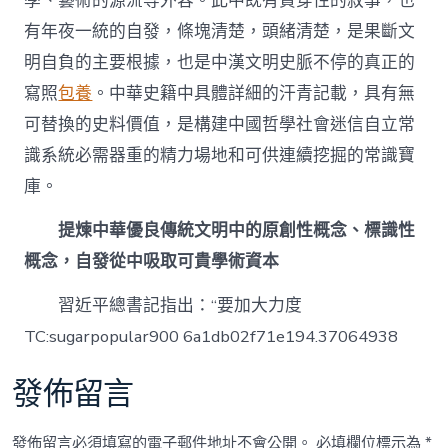
學、藝術的源流等外容。此中既有貫穿性的敘事，也
有年夜一統的自發，條塊清楚，頭緒清楚，是果斷文
明自負的主要根據，也是中漢文明史脈不停的真正的
寫照
包養
。中華史籍中具體詳細的汗青記載，具有無
可替換的史料價值，是構建中國哲學社會迷信自立常
識系統必需器重的精力場地和可供連續挖掘的常識寶
庫。
提煉中華優良傳統文明中的原創性概念、標識性
概念，自發從中吸取可貴學術資本
習近平總書記指出：“要加大力度
TC:sugarpopular900 6a1db02f71e194.37064938
發佈留言
發佈留言必須填寫的電子郵件地址不會公開。
必填欄位標示為
*