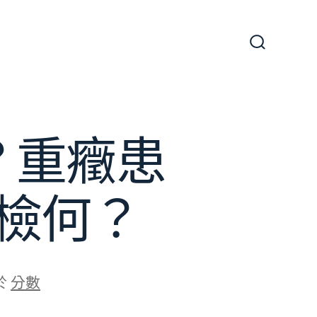
搜
尋
切
換
開
關
？重癥患
檢何？
於
分數