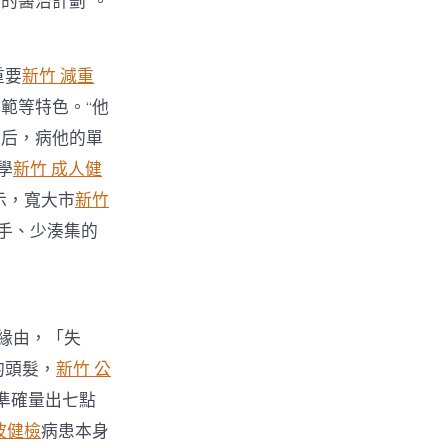
的醫治計劃”。
重要
新竹 減重
範等特色。“他
之后，病他的單
學
新竹 成人健
示，寬大市
新竹
手、少湊集的
緣由，「失
的頭髮，
新竹 公
準確量出七點
波健檢
病患本身