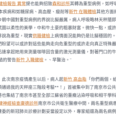
健檢報告 異常
提也能夠招致
森和診所
其轉為重型病例，如呼
本疾病和如糖尿病、高血壓、瘦削等
新竹 在職體檢
其他方面
今朝中國對重型病例的界說比擬嚴厲，病人呼吸略林天秤隨
試圖以柔性的美學，中和牛土豪的粗暴財富。微快一點，或
界說為重型，現實
供膳健檢
上病情面況能夠仍是比擬穩固的。
們盼望可以或許對這些能夠走向危重型的或許走向真正特殊
迅速拿起她用來測量咖啡因含量的激光測量儀，對著門口的
酷的警告
新竹 入職健檢
。、早醫治。”
此次南京疫情產生以后，病人起
新竹 高血脂
「你們兩個，
須通過我的天秤座三階段考驗**！」首被集中到了南京市公
時也集結了南京市甚至全部江蘇省的重癥沾染呼吸和相干學
自律神經檢查
康德診所
南京市公共衛生醫療中間，兩名重型病
健委的新冠肺炎診療計劃妥當設定以外，專家組還為兩名病例