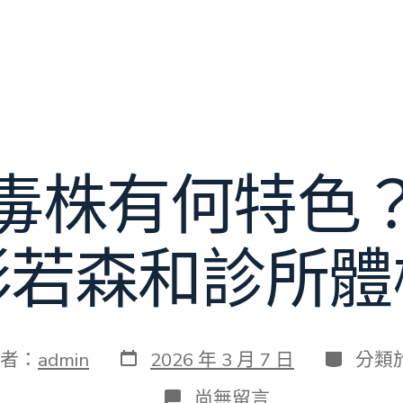
毒株有何特色
形若森和診所體
發
分
者：
admin
2026 年 3 月 7 日
分類
表
類
日
在
尚無留言