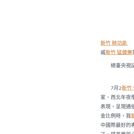
者
新竹 肺功能
威
新竹 猛健樂
總臺央視記者
7月2
新竹
家、西北年夜
表現，呈現通
金比例時，我
中國際最好的