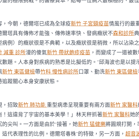
心靈的極限挑戰。的醫療資本，給每一位病人最積極的、最佳
何？〉
中
，今朝，德爾塔已成為全球疫
新竹 子宮頸疫苗
情風行的最
德爾塔具有傳佈才能強、傳佈速率快、發病癥狀不
森和診所
典
型病例）的癥狀很是不典範，以及癥狀很是稍微，所以沾染
竹 減重 診所
漫的傻氣
新竹 帶狀皰疹疫苗
，而變成了一道被數
代數題。人本身對疾病的熟悉是比擬低的。”邱海波也是以提
佩
新竹 東區健檢
帶
竹科 慢性病診所
口罩、勤洗
新竹 東區健檢
時追蹤關心本身安康狀態。
，招致
新竹 肺功能
重型病患呈現重要有兩方面
新竹 家醫科
衡！這違背了宇宙的基本美學！」林天秤抓著
新竹 家醫科
她
沉的尖叫。一方面是由於“接著，她
新竹 猛健樂
將圓規打開，
，這代表理性的比例。德爾塔毒株”的特徵，另一方面，
超音