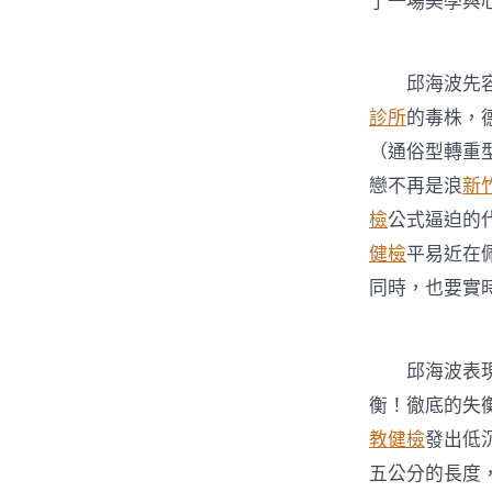
了一場美學與
邱海波先容
診所
的毒株，
（通俗型轉重
戀不再是浪
新
檢
公式逼迫的
健檢
平易近在
同時，也要實
邱海波表現
衡！徹底的失
教健檢
發出低
五公分的長度