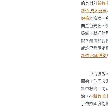
的身材前
新竹 
新竹 成人健檢
健檢
本疾病。
向金色光芒，
吸氧，就把他
說？是由於我
或許早發明她
新竹 出國備藥
邱海波說，
開始，你們必
集中救治。同
治。在
新竹 
了依照國度衛