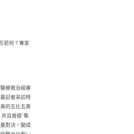
形若何？專家
組醫療救治組專
總臺記者采訪時
完美的五比五黃
并且曾經“集
力量對決，變成