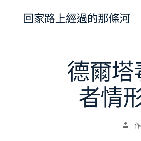
跳
至
回家路上經過的那條河
主
要
內
容
德爾塔
者情
文
作
章
作