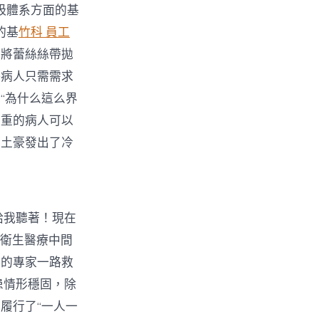
吸體系方面的基
的基
竹科 員工
即將蕾絲絲帶拋
許病人只需需求
“為什么這么界
嚴重的病人可以
牛土豪發出了冷
給我聽著！現在
共衛生醫療中間
科的專家一路救
患情形穩固，除
履行了“一人一