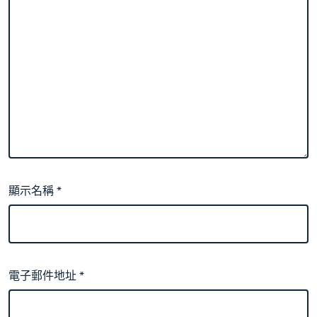
顯示名稱
*
電子郵件地址
*