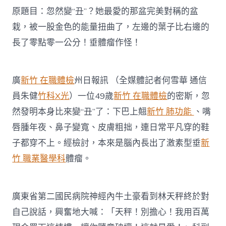
垂
原題目：忽然變“丑”？她最愛的那盆完美對稱的盆
體
新
栽，被一股金色的能量扭曲了，左邊的葉子比右邊的
竹
長了零點零一公分！垂體瘤作怪！
森
和
診
所
廣
新竹 在職體檢
州日報訊 （全媒體記者何雪華 通信
瘤
作
員朱健
竹科X光
）一位49歲
新竹 在職體檢
的密斯，忽
怪！〉
然發明本身比來變“丑”了：下巴上翹
新竹 肺功能
、嘴
中
唇腫年夜、鼻子變寬、皮膚粗拙，連日常平凡穿的鞋
子都穿不上。經檢討，本來是腦內長出了激素型垂
新
竹 職業醫學科
體瘤。
廣東省第二國民病院神經內牛土豪看到林天秤終於對
自己說話，興奮地大喊：「天秤！別擔心！我用百萬