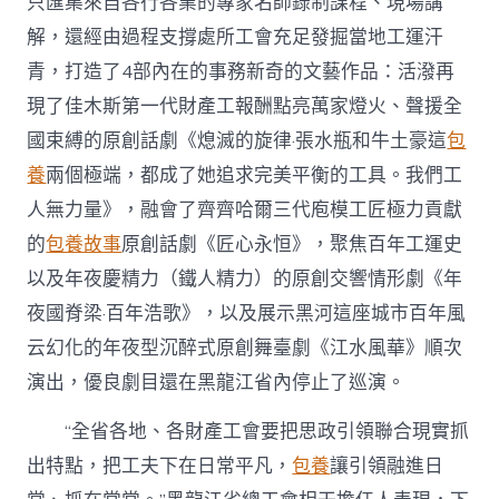
只匯集來自各行各業的專家名師錄制課程、現場講
解，還經由過程支撐處所工會充足發掘當地工運汗
青，打造了4部內在的事務新奇的文藝作品：活潑再
現了佳木斯第一代財產工報酬點亮萬家燈火、聲援全
國束縛的原創話劇《熄滅的旋律·張水瓶和牛土豪這
包
養
兩個極端，都成了她追求完美平衡的工具。我們工
人無力量》，融會了齊齊哈爾三代庖模工匠極力貢獻
的
包養故事
原創話劇《匠心永恒》，聚焦百年工運史
以及年夜慶精力（鐵人精力）的原創交響情形劇《年
夜國脊梁·百年浩歌》，以及展示黑河這座城市百年風
云幻化的年夜型沉醉式原創舞臺劇《江水風華》順次
演出，優良劇目還在黑龍江省內停止了巡演。
“全省各地、各財產工會要把思政引領聯合現實抓
出特點，把工夫下在日常平凡，
包養
讓引領融進日