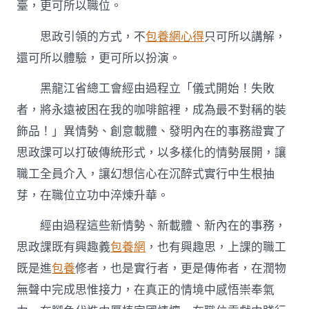
臺，更可所以職位。
思政引領的方式，不
包養網心得
只可所以講解，
還可所以體驗，更可所以扮演。
黑龍江省總工會經由過程立「儀式開始！失敗
者，將永遠被困在我的咖啡館裡，成為最不對稱的裝
飾品！」異情勢、創意載體、發明內在的事務證實了
思政課可以打破傳統形式，以多樣化的情勢展開，讓
職工全員介入，讓幻想信心在沉醉式實行中生根抽
芽，在職位立功中淬煉升華。
經由過程這些新情勢、新載體、新內在的事務，
思政課既有興趣義
包養網
，也有興趣思，上課的職工
既是進
包養
修者，也是實行者，更是傳佈者，在潤物
無聲中完成思惟接力，在真正的情境中感悟崇奉氣