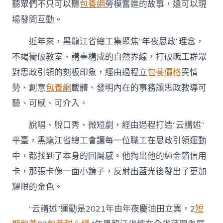
聽眾們不只可以聽
包養網
勞模奮進的故事，還可以現
龍
江：
場發問互動。
“工”
字
近年來，黑龍江省總工集聚焦“年夜思政”理念，
聲
響
不竭衝破教室、講臺構成的自然界線，打破職工群眾
“云”
對思政引領的刻板印象，經由過程立
包養價格
異情
中
傳
勢、創意
包養網
載體、發明內在的事務讓思政教導可
遞
聽、可感、可介入。
出
圈〉
說唱、脫口秀、微短劇，經由過程打造“云講述”
中
平臺，黑龍江省總工會讓每一位職工在思政引領運動
中，都找到了本身的回屬感。他掏出他的純金箔信用
卡，那張卡像一面小鏡子，反射出藍光後發出了更加
耀眼的金色。
“云講述”運動是2021年由年夜慶油田立異，2
短