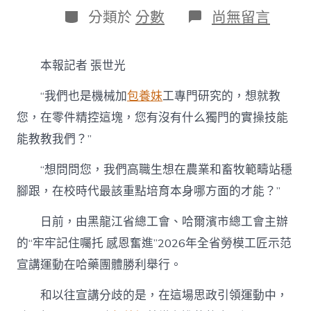
日
作
分
在
分類於
分數
尚無留言
期
者
類
〈思
政
引
本報記者 張世光
專
包
“我們也是機械加
包養妹
工專門研究的，想就教
養
心
您，在零件精控這塊，您有沒有什么獨門的實操技能
得
能教教我們？”
領
聚
協
“想問問您，我們高職生想在農業和畜牧範疇站穩
力
腳跟，在校時代最該重點培育本身哪方面的才能？”
凝
心
日前，由黑龍江省總工會、哈爾濱市總工會主辦
鑄
魂
的“牢牢記住囑托 感恩奮進”2026年全省勞模工匠示范
擔
任
宣講運動在哈藥團體勝利舉行。
務
｜
和以往宣講分歧的是，在這場思政引領運動中，
黑