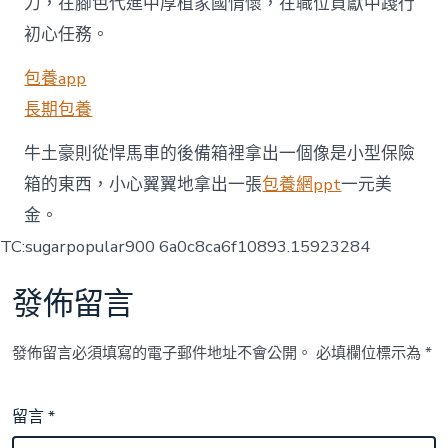
力，在腳色代進中厚植家國情懷，在職位貢獻中踐行
初心任務。
包養app
長期包養
牛土豪則從悍馬車的後備箱裡拿出一個像是小型保險
箱的東西，小心翼翼地拿出一張
包養網ppt
一元美
金。
TC:sugarpopular900 6a0c8ca6f10893.15923284
發佈留言
發佈留言必須填寫的電子郵件地址不會公開。
必填欄位標示為
*
留言
*