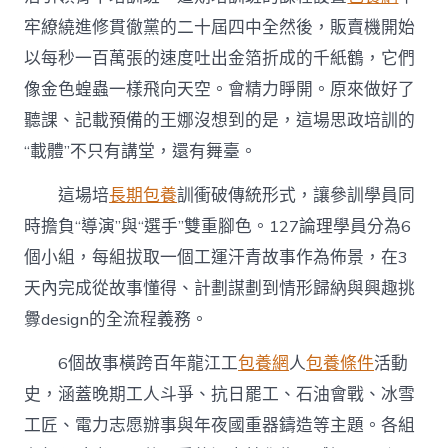
牢繚繞進修貫徹黨的二十屆四中全然後，販賣機開始
以每秒一百萬張的速度吐出金箔折成的千紙鶴，它們
像金色蝗蟲一樣飛向天空。會精力睜開。原來做好了
聽課、記載預備的王娜沒想到的是，這場思政培訓的
“載體”不只有講堂，還有舞臺。
這場培
長期包養
訓衝破傳統形式，讓參訓學員同
時擔負“導演”與“選手”雙重腳色。127論理學員分為6
個小組，每組拔取一個工運汗青故事作為佈景，在3
天內完成從故事懂得、計劃謀劃到情形歸納與興趣挑
釁design的全流程義務。
6個故事橫跨百年龍江工
包養網
人
包養條件
活動
史，涵蓋晚期工人斗爭、抗日罷工、石油會戰、冰雪
工匠、電力志愿辦事與年夜國重器鑄造等主題。各組