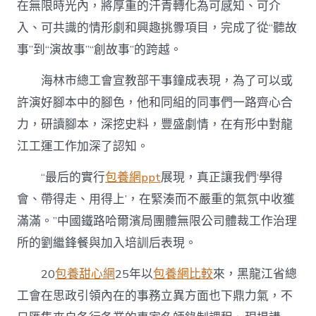
在無限時光內，將厚重的汗青轉化為可感知、可介
入、可共識的情形劇和興趣挑釁項目，完成了從“聽故
事”到“演故事”“創故事”的跨越。
海林市總工會宣教部干事鐘成表現，為了可以或
許演好腳本中的腳色，他和同組的同事們一路齊心合
力，研讀腳本，深挖史料，豐盛劇情，在有形中對龍
江工運工作加深了認知。
“最后的實行
包養網ppt
展現，真正讓我們‘學得
會、帶得走、用得上’，在緊湊而不嚴重的氣氛中收獲
滿滿。”中國鐵路哈爾濱局團體無限公司體裁工作治理
所的劉繼鋒餐與加入培訓后表現。
20
包養甜心網
25年以
包養網比較
來，黑龍江省總
工會在思政引領內在的事務立異方面也下鼎力氣，不