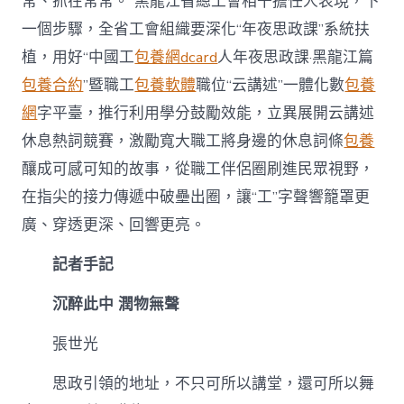
常、抓在常常。”黑龍江省總工會相干擔任人表現，下
一個步驟，全省工會組織要深化“年夜思政課”系統扶
植，用好“中國工
包養網dcard
人年夜思政課·黑龍江篇
包養合約
”暨職工
包養軟體
職位“云講述”一體化數
包養
網
字平臺，推行利用學分鼓勵效能，立異展開云講述
休息熱詞競賽，激勵寬大職工將身邊的休息詞條
包養
釀成可感可知的故事，從職工伴侶圈刷進民眾視野，
在指尖的接力傳遞中破壘出圈，讓“工”字聲響籠罩更
廣、穿透更深、回響更亮。
記者手記
沉醉此中 潤物無聲
張世光
思政引領的地址，不只可所以講堂，還可所以舞