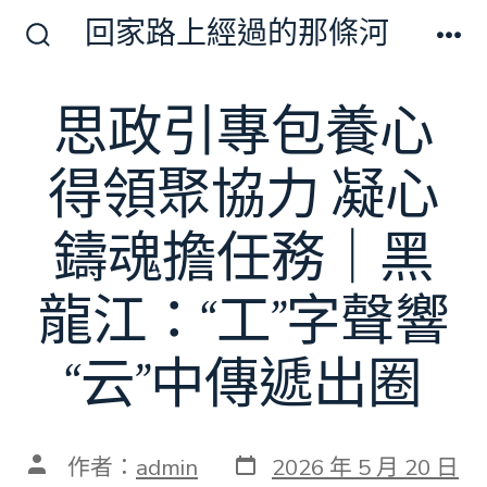
跳
回家路上經過的那條河
至
搜
選
尋
單
主
切
思政引專包養心
要
換
開
內
關
得領聚協力 凝心
容
鑄魂擔任務｜黑
龍江：“工”字聲響
“云”中傳遞出圈
發
文
作者：
admin
2026 年 5 月 20 日
表
章