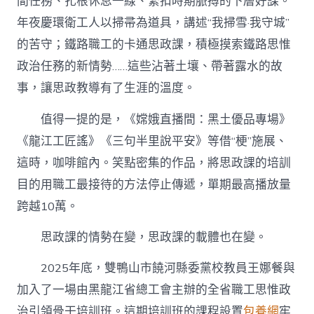
間任務、扎根休息一線、緊扣時期脈搏的下層好課。
年夜慶環衛工人以掃帚為道具，講述“我掃雪·我守城”
的苦守；鐵路職工的卡通思政課，積極摸索鐵路思惟
政治任務的新情勢……這些沾著土壤、帶著露水的故
事，讓思政教導有了生涯的溫度。
值得一提的是，《嫦娥直播間：黑土優品專場》
《龍江工匠謠》《三句半里說平安》等借“梗”施展、
這時，咖啡館內。笑點密集的作品，將思政課的培訓
目的用職工最接待的方法停止傳遞，單期最高播放量
跨越10萬。
思政課的情勢在變，思政課的載體也在變。
2025年底，雙鴨山市饒河縣委黨校教員王娜餐與
加入了一場由黑龍江省總工會主辦的全省職工思惟政
治引領骨干培訓班。這期培訓班的課程設置
包養網
牢