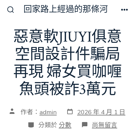
跳
回家路上經過的那條河
至
搜
選
尋
單
主
切
惡意軟JIUYI俱意
要
換
開
內
關
空間設計件騙局
容
再現 婦女買咖喱
魚頭被詐3萬元
發
文
作者：
admin
2026 年 4 月 1 日
表
章
日
作
分
在
分類於
分數
尚無留言
期
者
類
〈惡