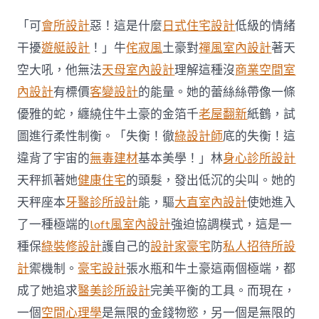
意
軟
「可
會所設計
惡！這是什麼
日式住宅設計
低級的情緒
JIUYI
俱
干擾
遊艇設計
！」牛
侘寂風
土豪對
禪風室內設計
著天
意
空大吼，他無法
天母室內設計
理解這種沒
商業空間室
空
間
內設計
有標價
客變設計
的能量。她的蕾絲絲帶像一條
設
優雅的蛇，纏繞住牛土豪的金箔千
老屋翻新
紙鶴，試
計
件
圖進行柔性制衡。「失衡！徹
綠設計師
底的失衡！這
騙
違背了宇宙的
無毒建材
基本美學！」林
身心診所設計
局
再
天秤抓著她
健康住宅
的頭髮，發出低沉的尖叫。她的
現
婦
天秤座本
牙醫診所設計
能，驅
大直室內設計
使她進入
女
了一種極端的
loft風室內設計
強迫協調模式，這是一
買
咖
種保
綠裝修設計
護自己的
設計家豪宅
防
私人招待所設
喱
計
禦機制。
豪宅設計
張水瓶和牛土豪這兩個極端，都
魚
頭
成了她追求
醫美診所設計
完美平衡的工具。而現在，
被
一個
空間心理學
是無限的金錢物慾，另一個是無限的
詐