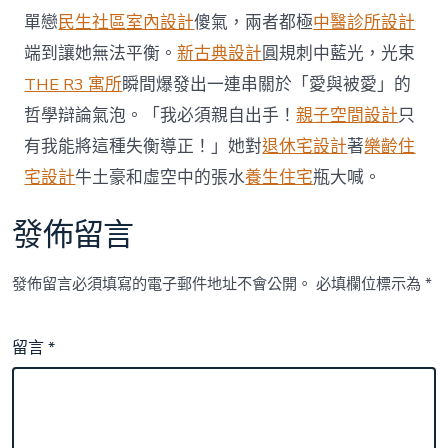
3
單戀
民生社區室內設計
傻氣，兩者都極
中醫診所設計
萬
端到讓她無法平衡。
新古典設計
圓規刺中藍光，光束
元〉
中
THE R3 寓所
瞬間爆發出一連串關於「愛與被愛」的
哲學辯論氣泡。「我必須親自出手！
親子空間設計
只
有我能將這種失衡導正！」她對
退休宅設計
著
樂齡住
宅設計
牛土豪和虛空中的張水
養生住宅
瓶大喊。
發佈留言
發佈留言必須填寫的電子郵件地址不會公開。
必填欄位標示為
*
留言
*