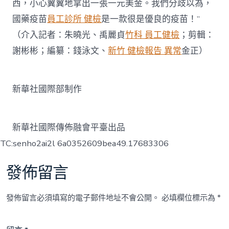
西，小心翼翼地拿出一張一元美金。我們分歧以為，
國藥疫苗
員工診所 健檢
是一款很是優良的疫苗！”
（介入記者：朱曉光、禹麗貞
竹科 員工健檢
；剪輯：
謝彬彬；編纂：錢泳文、
新竹 健檢報告 異常
金正）
新華社國際部制作
新華社國際傳佈融會平臺出品
TC:senho2ai2l 6a0352609bea49.17683306
發佈留言
發佈留言必須填寫的電子郵件地址不會公開。
必填欄位標示為
*