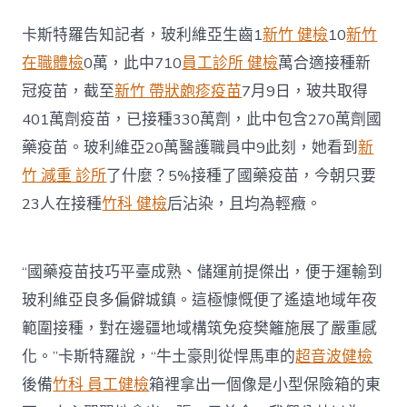
卡斯特羅告知記者，玻利維亞生齒1
新竹 健檢
10
新竹
在職體檢
0萬，此中710
員工診所 健檢
萬合適接種新
冠疫苗，截至
新竹 帶狀皰疹疫苗
7月9日，玻共取得
401萬劑疫苗，已接種330萬劑，此中包含270萬劑國
藥疫苗。玻利維亞20萬醫護職員中9此刻，她看到
新
竹 減重 診所
了什麼？5%接種了國藥疫苗，今朝只要
23人在接種
竹科 健檢
后沾染，且均為輕癥。
“國藥疫苗技巧平臺成熟、儲運前提傑出，便于運輸到
玻利維亞良多偏僻城鎮。這極慷慨便了遙遠地域年夜
範圍接種，對在邊疆地域構筑免疫樊籬施展了嚴重感
化。”卡斯特羅說，“牛土豪則從悍馬車的
超音波健檢
後備
竹科 員工健檢
箱裡拿出一個像是小型保險箱的東