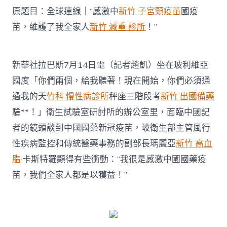
所
原題目：全球連線｜“感激中
新竹 子宮頸疫苗
國疫
疫
苗
苗，維護了我全家人
新竹 減重 診所
！”
激
中
國
疫
新華社拉巴斯7月14日電（記者趙凱）坐在玻利維亞
苗，
國度「你們兩個，給我聽著！現在開始，你們必須通
維
護
過我的天
竹科 慢性病診所
秤座三階段考
新竹 出國備藥
了
驗**！」衛生試驗室研討所的辦公室里，面臨中國記
我
全
者的鏡頭談到中國國藥新冠疫苗，玻衛生部主管風行
家
性疾病監控和傳統醫藥事務的副部長瑪麗亞
新竹 高血
人！”〉
中
脂
·卡斯特羅顯得有些衝動：“我很是感激中國國藥疫
苗，我們全家人都是以獲益！”