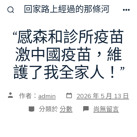
跳
回家路上經過的那條河
至
搜
選
尋
單
主
切
“感森和診所疫苗
要
換
開
內
關
激中國疫苗，維
容
護了我全家人！”
發
文
作者：
admin
2026 年 5 月 13 日
表
章
日
作
分
在
分類於
分數
尚無留言
期
者
類
〈“感
森
和
診