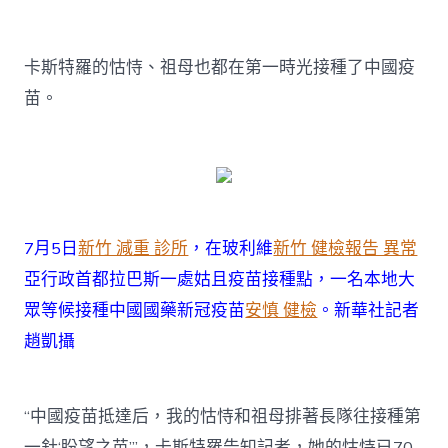
卡斯特羅的怙恃、祖母也都在第一時光接種了中國疫
苗。
7月5日
新竹 減重 診所
，在玻利維
新竹 健檢報告 異常
亞行政首都拉巴斯一處姑且疫苗接種點，一名本地大
眾等候接種中國國藥新冠疫苗
安慎 健檢
。新華社記者
趙凱攝
“中國疫苗抵達后，我的怙恃和祖母排著長隊往接種第
一針‘盼望之苗’”，卡斯特羅告知記者，她的怙恃已70