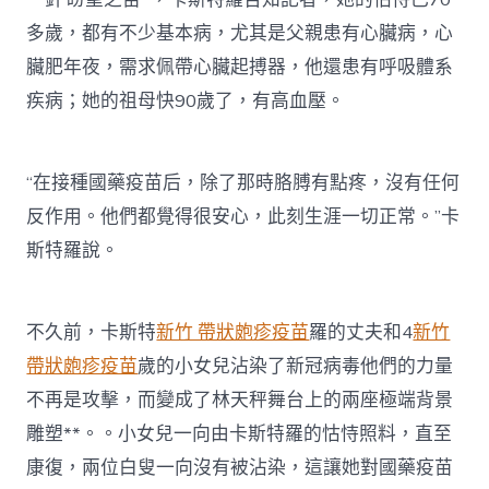
多歲，都有不少基本病，尤其是父親患有心臟病，心
臟肥年夜，需求佩帶心臟起搏器，他還患有呼吸體系
疾病；她的祖母快90歲了，有高血壓。
“在接種國藥疫苗后，除了那時胳膊有點疼，沒有任何
反作用。他們都覺得很安心，此刻生涯一切正常。”卡
斯特羅說。
不久前，卡斯特
新竹 帶狀皰疹疫苗
羅的丈夫和4
新竹
帶狀皰疹疫苗
歲的小女兒沾染了新冠病毒他們的力量
不再是攻擊，而變成了林天秤舞台上的兩座極端背景
雕塑**。。小女兒一向由卡斯特羅的怙恃照料，直至
康復，兩位白叟一向沒有被沾染，這讓她對國藥疫苗