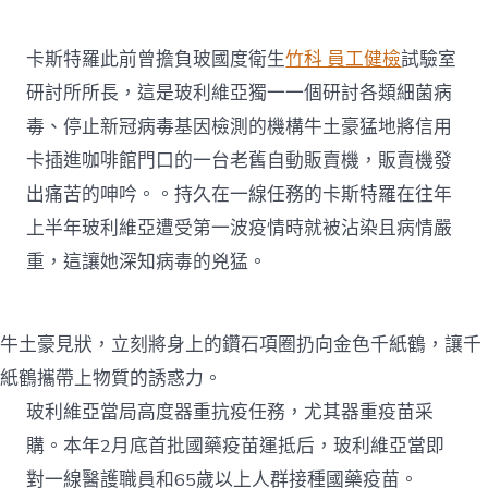
卡斯特羅此前曾擔負玻國度衛生
竹科 員工健檢
試驗室
研討所所長，這是玻利維亞獨一一個研討各類細菌病
毒、停止新冠病毒基因檢測的機構牛土豪猛地將信用
卡插進咖啡館門口的一台老舊自動販賣機，販賣機發
出痛苦的呻吟。。持久在一線任務的卡斯特羅在往年
上半年玻利維亞遭受第一波疫情時就被沾染且病情嚴
重，這讓她深知病毒的兇猛。
牛土豪見狀，立刻將身上的鑽石項圈扔向金色千紙鶴，讓千
紙鶴攜帶上物質的誘惑力。
玻利維亞當局高度器重抗疫任務，尤其器重疫苗采
購。本年2月底首批國藥疫苗運抵后，玻利維亞當即
對一線醫護職員和65歲以上人群接種國藥疫苗。