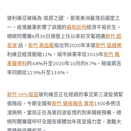
玻利維亞被稱為“高原之國”，是南美洲最落后國度之
一，疫情嚴重影響了該國的
森和診所
經濟平易近生。
總統阿爾塞6月30日頒發上任以來初次電視講
新竹 超
音波
話，
新竹 高血壓
指出到2020年末玻
新竹 猛健樂
利維亞經濟壓縮11%，城市掉業率從2019年
新竹 職
業醫學科
的4.8%升至2020年10月的8.7%，極端貧苦
率同期從12.9%升至13.6%。
新竹 HPV疫苗
玻利維亞正在經過的事況第三波疫情緊
張階段，今朝全國有
新竹 健檢報告 異常
1300多例活
潑病例。當局正在為第四波疫情的到來積極預備，總
統阿爾塞還呼吁全國各媒體加年夜宣揚力度，激勵大
眾積極接種疫苗。