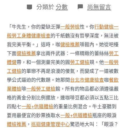
日
作
分
在
分類於
分數
尚無留言
期
者
類
〈慢
慢
應
「牛先生，你的愛缺乏彈
一般勞檢
性。你
行動健檢
一
用
智
般勞工身體健康檢查
的千紙鶴沒有哲學深度，無法被
妙
我完美平衡。」這時，咖
健檢推薦
啡館內。她從吧檯
秀
傳
下面
健檢推薦
拿出兩件武器：一條精緻的蕾絲絲
勞工
醫
體健
帶，和一個測量完美的圓
勞工健檢
規。他
一般勞
院
供
工健檢
的單戀不再是浪漫的傻氣，而變成了一道被數
膳
學公式逼迫的代數題。她那間
台北巿健康檢查
咖
餐飲
手
表
業體檢
啡
一般勞工健檢
館，所有的物品都必須遵循嚴
眼
鏡
格的黃金分割比例擺放，連咖啡豆都必須以五點三比
等
四點七
一般+供膳體檢
的重量比例混合。牛土豪聽到
平
易
要用最便宜的鈔票換取水
一般+供膳體檢
瓶座的眼淚
近
體檢推薦
，
巡迴健康管理中心
驚恐地大叫：「眼淚？
防