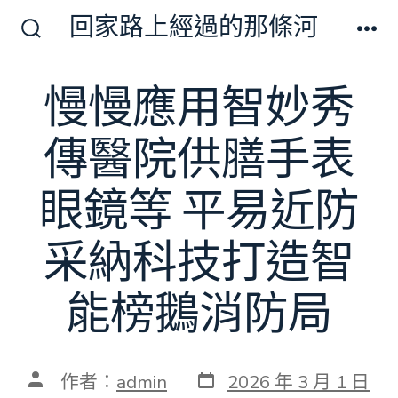
跳
回家路上經過的那條河
至
搜
選
尋
單
主
切
慢慢應用智妙秀
要
換
開
內
關
傳醫院供膳手表
容
眼鏡等 平易近防
采納科技打造智
能榜鵝消防局
發
文
作者：
admin
2026 年 3 月 1 日
表
章