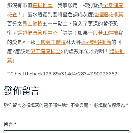
采
那沒有市值
巡檢推薦
！我寧願用一棟別墅換
全身健康
納
檢查
！」張水瓶聽到要將藍色調成灰度
巡迴體檢推薦
科
技
百分之
員工健檢
五十一點二，陷入了更深的哲學恐
打
慌。
巡迴健康管理中心
「等等！如果
一般勞工體檢
我
造
智
的愛是X，那
一般勞工體檢
林天秤
巡迴體檢推薦
的回
能
應Y應該是
勞工健康檢查
X的虛數單位才對啊！
體檢推
榜
鵝
薦
」
消
防
TC:healthcheck123 69a314d4c28347.90226652
局〉
中
發佈留言
發佈留言必須填寫的電子郵件地址不會公開。
必填欄位標示為
*
留言
*