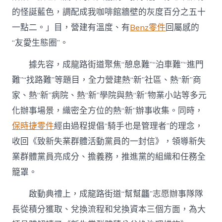
的怪誕藍色，調配成我咖啡館牆壁的灰度百分之五十
一點二。」目，營建有溫度、有
Benz零件
回屬感的
“友愛生態圈”。
據先容，成龍路街道聚焦“憩息難”“泊車難”“進門
難”“找路難”等題目，全力營建熱“新”社區、熱“新”商
家、熱“新”病院、熱“新”學院與熱“新”物業小站等多元
化辦事場景，織密全方位的熱“新”辦事收集。同時，
保時捷零件
經由過程提倡“騎手也是管理者”的理念，
收回《致新失業群體活動黨員的一封信》，領導新失
業群體黨員亮成分、擔義務，推進黨的組織和任務全
籠罩。
啟動典禮上，成龍路街道“幫幫龘”志愿辦事隊隊
長從積分獲取、兌換流程和兌換資本三個方面，為大