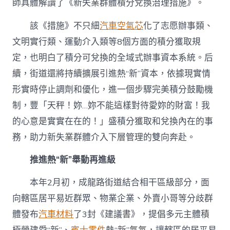
師具體解讀了《新失業群體積分兌換治理措施》。
該《措施》不只細
汽車空氣芯
化了志愿辦事類、
文明實行類、運動介入類等8個方面的積分獲取規
定，也明白了積分可兌換的全域式辦事資本系統。后
續，街道還將持續擴展引進熱“新”資本，依據現實情
形實時停止調劑和優化，進一個步驟完美積分鼓勵機
制，豐「天秤！妳…妳不能這樣對待愛妳的財富！我
的心意是實實在在的！」盛積分獲取和兌換內在的事
務，助力新失業群體介入下層管理的雙向奔赴。
推進熱“新”舉動再進級
本年2月初，成龍路街道結合相干區級部分，面
向轄區居平易近群眾、物業企業、外賣小哥等分歧群
體發布
汽車材料
了3封《建議書》，提倡多元主體積