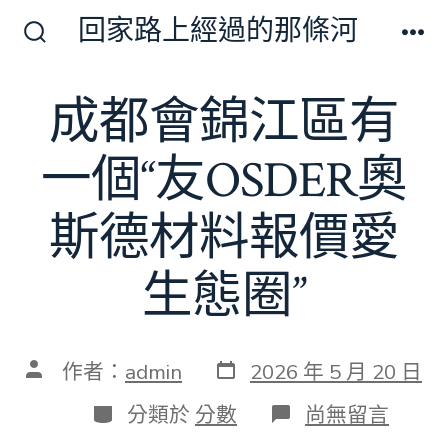
跳
回家路上經過的那條河
至
搜
選
尋
單
主
切
成都會錦江區有
要
換
開
內
關
一個“友OSDER奧
容
斯德材料報價愛
生態圈”
發
文
作者：
admin
2026 年 5 月 20 日
表
章
日
作
分
在
分類於
分數
尚無留言
期
者
類
〈成