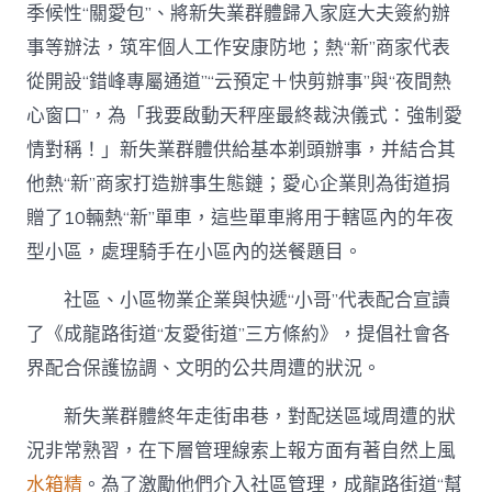
季候性“關愛包”、將新失業群體歸入家庭大夫簽約辦
事等辦法，筑牢個人工作安康防地；熱“新”商家代表
從開設“錯峰專屬通道”“云預定＋快剪辦事”與“夜間熱
心窗口”，為「我要啟動天秤座最終裁決儀式：強制愛
情對稱！」新失業群體供給基本剃頭辦事，并結合其
他熱“新”商家打造辦事生態鏈；愛心企業則為街道捐
贈了10輛熱“新”單車，這些單車將用于轄區內的年夜
型小區，處理騎手在小區內的送餐題目。
社區、小區物業企業與快遞“小哥”代表配合宣讀
了《成龍路街道“友愛街道”三方條約》，提倡社會各
界配合保護協調、文明的公共周遭的狀況。
新失業群體終年走街串巷，對配送區域周遭的狀
況非常熟習，在下層管理線索上報方面有著自然上風
水箱精
。為了激勵他們介入社區管理，成龍路街道“幫