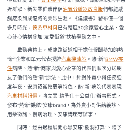
極營建愛“新”、
賓士零件
熱“新”氣氛，讓轄區的居平易
近群眾、新失業群體伴侶
油氣分離器改良版
們都能感
觸感染到成龍路的美妙生涯。《建議書》發布僅一個
多月時光，
德系車材料
已有轄區30余家愛心企業、愛
心計心情構參加“友愛街道”扶植舉動之中。
啟動典禮上，成龍路街道相干擔任報酬參加的熱
“新”企業和單元代表授牌
汽車機油芯
。熱“新”
BMW零
件
病院、熱“新”商家與愛心企業的代表們順次分送朋
友了他們的熱“新”辦法。此中，針對外賣小哥任務強
度年夜、安康認識較弱等特色，熱“新”病院代表表現
汽車材料報價
，將立異“精準化＋公益化”辦事形式，
發布“熱‘新’護航”安康brand，為外賣小哥供給義診、
用藥徵詢、慢病治理、安康講座等辦事。
同時，經由過程展開心思安康“樹洞打算”、贈予