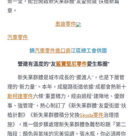
聚一堂，配合開啟新失業群體“友愛街道”扶植新篇
章。
奧迪零件
汽車零件
錦
汽車零件進口商
江區總工會供圖
營建有溫度的“友
藍寶堅尼零件
愛生態圈”
新失業群體是城市成長的“擺渡人”，也是下層管
理的“新力量”。本年，成龍路街道依據“成都會熱新十
斯柯達零件
六條”重要精力，經由過程“建陣地、優辦
事、強管理”，熱心制訂了《新失業群體“友愛街道”扶
植計劃》《新失業群體積分兌換
Skoda零件
治理措
施》，進一個步驟處理新失業群體急難愁盼題「第二
階段：顏色與氣味的完美協調。張水瓶，你必須將你