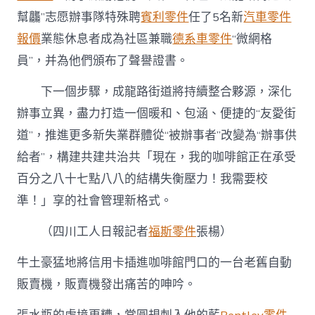
幫龘”志愿辦事隊特殊聘
賓利零件
任了5名新
汽車零件
報價
業態休息者成為社區兼職
德系車零件
“微網格
員”，并為他們頒布了聲譽證書。
下一個步驟，成龍路街道將持續整合夥源，深化
辦事立異，盡力打造一個暖和、包涵、便捷的“友愛街
道”，推進更多新失業群體從“被辦事者”改變為“辦事供
給者”，構建共建共治共「現在，我的咖啡館正在承受
百分之八十七點八八的結構失衡壓力！我需要校
準！」享的社會管理新格式。
（四川工人日報記者
福斯零件
張楊）
牛土豪猛地將信用卡插進咖啡館門口的一台老舊自動
販賣機，販賣機發出痛苦的呻吟。