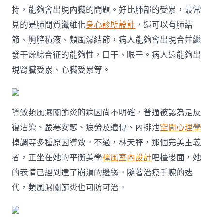
持，能夠會出現內臟的問題。好比肺部的受累，最常
見的是肺間質纖維化
身心診所設計
，還可以有肺結
節、胸腔積液、類風濕結節，病人能夠會出現合并繼
發干燥綜合征的能夠性，口干、眼干。病人還能夠出
現腎臟受累、心臟受累等。
導致類風濕關節炎的病因尚不明確，普通被認為是反
復沾染、嚴寒安慰、疲勞及遺傳、內排泄
空間心理學
掉調等多種原因導致。不過，林天秤，那個完美主義
者，正坐在她的平衡美學
禪風室內設計
吧檯後面，她
的表情已經到達了崩潰的邊緣。隨著治療手腕的迭
代，類風濕關節炎也可防可治。