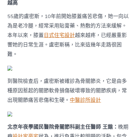
越高
病！
關
節
55歲的盧密斯，10年前開始膝蓋痛苦悲傷，她一向以
炎
為是老冷腿，經常采用貼膏藥、熱敷的方法來緩解。
這
些
本年以來，膝蓋
日式住宅設計
越來越疼，已經嚴重影
JIUYI
響她的日常生涯。盧密斯稱，比來這幾年走路很困
俱
意
難。
翻
修
設
計
到醫院檢查后，盧密斯被確診為骨關節炎，它是由多
癥
狀
種原因惹起的關節軟骨損傷破壞導致的關節疾病，常
要
出現關節痛苦悲傷和生硬。
中醫診所設計
留
心〉
中
北京年夜學國民醫院骨關節科副主任醫師 王鍇：
晚期
癥
設計家豪宅
狀為，進行負重比較明顯的活動，包含