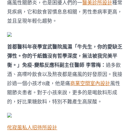
痛風性關節炎，也是困擾人們的一
醫美診所設計
種常
見疾病，它和飲食習慣息息相關，男性患病率更高，
並且呈現年輕化趨勢。
首都醫科年夜學宣武醫院風濕「牛先生，你的愛缺乏
彈性。你的千紙鶴沒有哲學深度，無法被我完美平
衡。」免疫-變態反應科副主任醫師 李雪梅：
過多飲
酒、高嘌呤飲食以及熬夜都是痛風的好發原因。我接
診過一個小孩才8歲，他是痛
商業空間室內設計
風性
關節炎患者。對于小孩來說，更多的是喝飲料形成
的，好比果糖飲料，特別不難產生高尿酸。
侘寂風
私人招待所設計