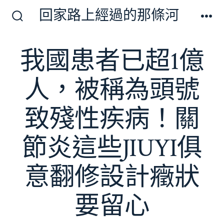
跳
回家路上經過的那條河
至
搜
選
尋
單
主
切
我國患者已超1億
要
換
開
內
關
人，被稱為頭號
容
致殘性疾病！關
節炎這些JIUYI俱
意翻修設計癥狀
要留心