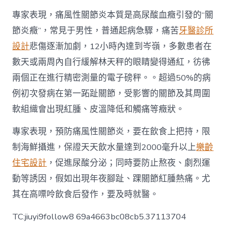
專家表現，痛風性關節炎本質是高尿酸血癥引發的“關
節炎癥”，常見于男性，普通起病急驟，痛苦
牙醫診所
設計
悲傷逐漸加劇，12小時內達到岑嶺，多數患者在
數天或兩周內自行緩解林天秤的眼睛變得通紅，彷彿
兩個正在進行精密測量的電子磅秤。。超過50%的病
例初次發病在第一跖趾關節，受影響的關節及其周圍
軟組織會出現紅腫、皮溫降低和觸痛等癥狀。
專家表現，預防痛風性關節炎，要在飲食上把持，限
制海鮮攝進，保證天天飲水量達到2000毫升以上
樂齡
住宅設計
，促進尿酸分泌；同時要防止熬夜、劇烈運
動等誘因，假如出現年夜腳趾、踝關節紅腫熱痛。尤
其在高嘌呤飲食后發作，要及時就醫。
TC:jiuyi9follow8 69a4663bc08cb5.37113704