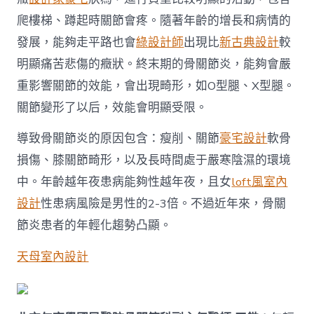
爬樓梯、蹲起時關節會疼。隨著年齡的增長和病情的
發展，能夠走平路也會
綠設計師
出現比
新古典設計
較
明顯痛苦悲傷的癥狀。終末期的骨關節炎，能夠會嚴
重影響關節的效能，會出現畸形，如O型腿、X型腿。
關節變形了以后，效能會明顯受限。
導致骨關節炎的原因包含：瘦削、關節
豪宅設計
軟骨
損傷、膝關節畸形，以及長時間處于嚴寒陰濕的環境
中。年齡越年夜患病能夠性越年夜，且女
loft風室內
設計
性患病風險是男性的2-3倍。不過近年來，骨關
節炎患者的年輕化趨勢凸顯。
天母室內設計