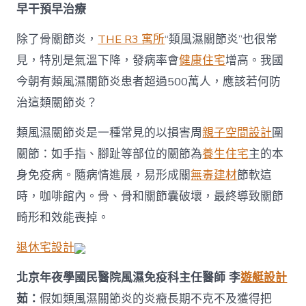
早干預早治療
除了骨關節炎，
THE R3 寓所
“類風濕關節炎”也很常
見，特別是氣溫下降，發病率會
健康住宅
增高。我國
今朝有類風濕關節炎患者超過500萬人，應該若何防
治這類關節炎？
類風濕關節炎是一種常見的以損害周
親子空間設計
圍
關節：如手指、腳趾等部位的關節為
養生住宅
主的本
身免疫病。隨病情進展，易形成關
無毒建材
節軟這
時，咖啡館內。骨、骨和關節囊破壞，最終導致關節
畸形和效能喪掉。
退休宅設計
北京年夜學國民醫院風濕免疫科主任醫師 李
遊艇設計
茹：
假如類風濕關節炎的炎癥長期不克不及獲得把