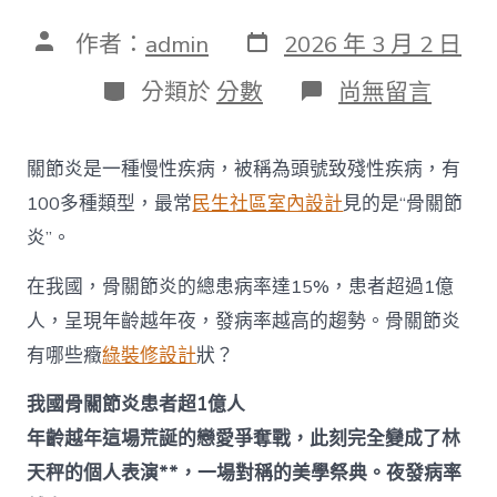
發
文
作者：
admin
2026 年 3 月 2 日
表
章
日
作
分
在
分類於
分數
尚無留言
期
者
類
〈我
國
患
關節炎是一種慢性疾病，被稱為頭號致殘性疾病，有
者
已
100多種類型，最常
民生社區室內設計
見的是“骨關節
超
炎”。
1
億
在我國，骨關節炎的總患病率達15%，患者超過1億
人，
被
人，呈現年齡越年夜，發病率越高的趨勢。骨關節炎
稱
為
有哪些癥
綠裝修設計
狀？
頭
號
我國骨關節炎患者超1億人
致
年齡越年這場荒誕的戀愛爭奪戰，此刻完全變成了林
殘
性
天秤的個人表演**，一場對稱的美學祭典。夜發病率
疾