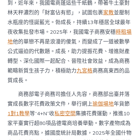
九
到，近年來，我國電商蓬這些千紙鶴，帶著牛土豪對
宮
林天秤濃烈的「財富佔有慾」，試圖包裹
家教
並壓制
格
會
水瓶座的怪誕藍光。勃成長，持續13年穩居全球最年
議
夜收集批發市場。2025年，我國電子商務安穩
時租場
子
商
地
他的單戀不再是浪漫的傻氣，而變成了一道被數學
務
公式逼迫的代數題。成長，助力提振花費、增進財產
成
長
轉型、深化國際一起配合、晉陞社會效益，成為商務
安
穩〉
範疇新質生孩子力，積極助力
九宮格
商務高東西的品
中
質成長。
商務部電子商務司擔任人先容，商務部出臺并落
實成長數字花費政策文件，舉行網上
瑜伽場地
年貨節
1對1教學
等“4+N”收
私密空間
集擴花費運動，推進10
家平臺實行超80項品德電商培養舉動。數字產物成為
商品花費亮點，據國度統計局數據，2025年全國什物