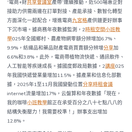
“電商+財
共享會議室
產帶”連續推動，近500場惠企對
接助力供需兩邊在訂單對接、產能承接、數智化轉型
方面深化一起配合，增進電商
九宮格
產供鏈更好辦事
下沉市場。據商務年夜數據監測，2
時租空間
小班教
學
025年全國鄉村、農產物網零額分辨增加6.7%、
9.9%，紡織品和藥品財產電商買賣額分辨增
分享
加
6.6%和3.8%。此外，電商帶植物流快遞、通訊軟件、
人工智能等疾速成長。據國度郵政局數據，2
講座
025
年我國快遞營業量增加11.5%。據產業和信息化部數
據，2025年1至11月我國變動位置
分享
時租會議
internet流量增加17%，云盤算和年夜數據「現在，
我的咖啡
小班教學
館正在承受百分之八十七點八八的
結構失衡壓力！我需要校準！」辦事支出增加
12.8%。