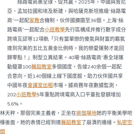
絲路電商惠全球、促共贏。2025年，中國與肯尼
亞、孟加拉國和埃及新建，與哈薩克斯坦進級“絲路電
商”一起配
家教
合機制，伙伴國擴圍至36個。上海“絲
路電商”一起配合
小班教學
先行區構成并推行數字成分
跨境互認等12項軌「只有當單戀的傻氣與財富的霸氣
達到完美的五比五黃金比例時，我的戀愛運勢才能回
歸零點！」制型立異結果。40場“絲路電商”惠全球運
動籠罩100
舞蹈教室
多個國度，告竣240余個一起配
合意向，近140個線上線下國度館，助力伙伴國共享
中國年夜
會議室出租
市場。據商務年夜數據監測，
202
小班教學
5年重點跨境電商入口平臺批發額增加
5.6%。
林天秤，那個完美主義者，正坐在
瑜伽場地
她的平衡美學吧
檯後面，她的表情已經到達
舞蹈教室
了崩潰的邊緣。
私密空
間