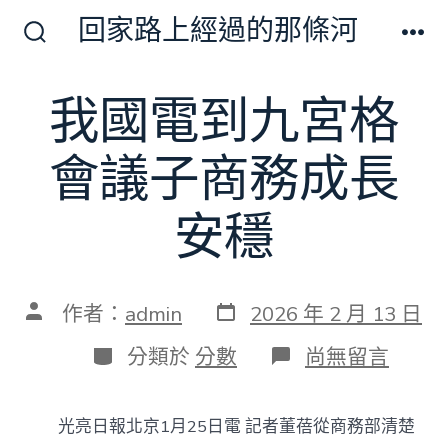
跳
回家路上經過的那條河
至
搜
選
尋
單
主
切
我國電到九宮格
要
換
開
內
關
會議子商務成長
容
安穩
發
文
作者：
admin
2026 年 2 月 13 日
表
章
日
作
分
在
分類於
分數
尚無留言
期
者
類
〈我
國
電
光亮日報北京1月25日電 記者董蓓從商務部清楚
到