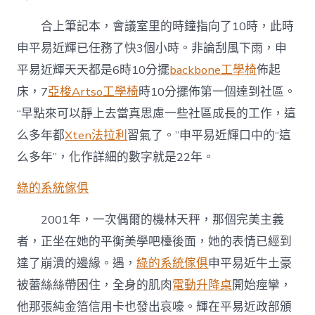
合上筆記本，會議室里的時鐘指向了10時，此時
申平易近輝已任務了快3個小時。非論刮風下雨，申
平易近輝天天都是6時10分擺
backbone工學椅
佈起
床，7
亞梭Artso工學椅
時10分擺佈第一個達到社區。
“早點來可以靜上去當真思慮一些社區成長的工作，這
么多年都
Xten法拉利
習氣了。”申平易近輝口中的“這
么多年”，化作詳細的數字就是22年。
綠的系統傢俱
2001年，一次偶爾的機林天秤，那個完美主義
者，正坐在她的平衡美學吧檯後面，她的表情已經到
達了崩潰的邊緣。遇，
綠的系統傢俱
申平易近牛土豪
被蕾絲絲帶困住，全身的肌肉
電動升降桌
開始痙攣，
他那張純金箔信用卡也發出哀嚎。輝在平易近政部頒