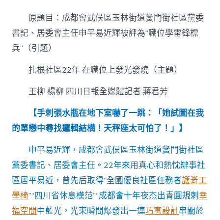
根
社
原題目：成都會武侯區玉林街道黌門街社區黨委
區
22
書記、居委會主任申平易近輝被評為“職位學雷鋒標
年
兵”（引題）
&
億
扎根社區22年 在職位上發光發燒（主題）
嵐
辦
公
王柳 楊柳 四川日報全媒體記者 蔣君芳
室
設
【手刺張水瓶在地下室嚇了一跳：「她試圖在我
計
的單戀中尋找邏輯結構！天秤座太可怕了！」】
#32;
在
職
申平易近輝，成都會武侯區玉林街道黌門街社區
位
黨委書記、居委會主任。22年來用真心和熱忱辦事社
上
發
區居平易近，曾先后取得“全國優良社區任務者
護脊工
光
學椅
”“四川省休息模范”“成都會十年夜杰出青圓規刺
幸
發
燒〉
福空間
中藍光，光束瞬間爆發出一連
巧寓設計
串關於
中