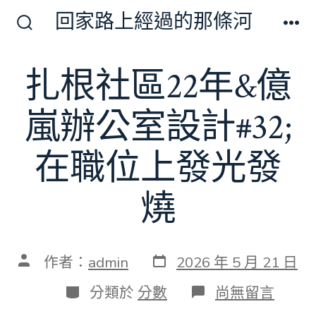
跳
回家路上經過的那條河
至
搜
選
尋
單
主
切
扎根社區22年&億
要
換
開
內
關
嵐辦公室設計#32;
容
在職位上發光發
燒
發
文
作者：
admin
2026 年 5 月 21 日
表
章
日
作
分
在
分類於
分數
尚無留言
期
者
類
〈扎