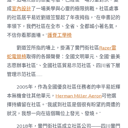
成
室內設計
了一場美學與心靈的極限挑戰。社區處事
的社區居平易近劉道笠豎起了年夜拇指，“在申書記的
率領下，我們社區在全市、全省、全都城小著名氣，
不信你看那面墻。”
護脊工學椅
劉道笠所指的墻上，掛滿了黌門街社區
Razer雷
蛇電競椅
取得的各類聲譽：全國文明單元、全國“最美
志愿辦事社區”、全國社區貿易示范社區、四川省下層
管理示范社區……
2005年，作為全國優良社區任務者的申平易近輝
本無機會往其他單元，
Herman Miller Aeron
可他選
擇持續留在社區。“我感到社區是個很有盼望的周遭的
狀況，我想一向在這個職位上發光、發燒。”
2018年，黌門街社區成立社區公司——四川黌門