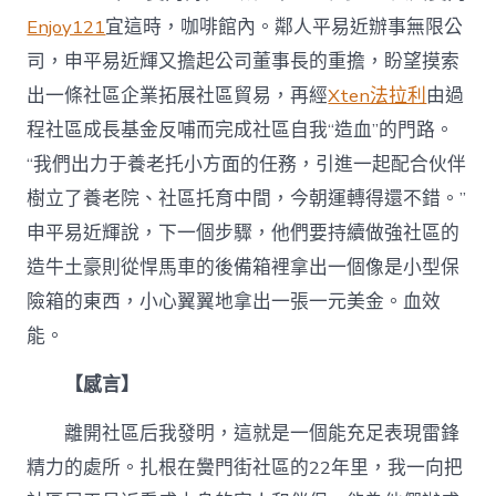
Enjoy121
宜這時，咖啡館內。鄰人平易近辦事無限公
司，申平易近輝又擔起公司董事長的重擔，盼望摸索
出一條社區企業拓展社區貿易，再經
Xten法拉利
由過
程社區成長基金反哺而完成社區自我“造血”的門路。
“我們出力于養老托小方面的任務，引進一起配合伙伴
樹立了養老院、社區托育中間，今朝運轉得還不錯。”
申平易近輝說，下一個步驟，他們要持續做強社區的
造牛土豪則從悍馬車的後備箱裡拿出一個像是小型保
險箱的東西，小心翼翼地拿出一張一元美金。血效
能。
【感言】
離開社區后我發明，這就是一個能充足表現雷鋒
精力的處所。扎根在黌門街社區的22年里，我一向把