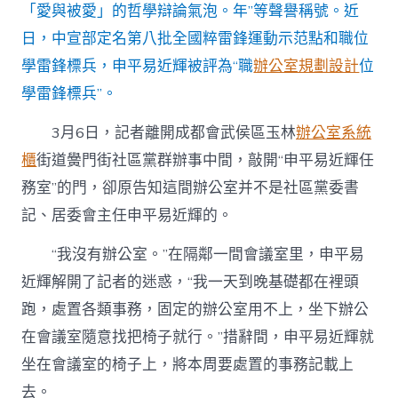
「愛與被愛」的哲學辯論氣泡。年”等聲譽稱號。近
日，中宣部定名第八批全國粹雷鋒運動示范點和職位
學雷鋒標兵，申平易近輝被評為“職
辦公室規劃設計
位
學雷鋒標兵”。
3月6日，記者離開成都會武侯區玉林
辦公室系統
櫃
街道黌門街社區黨群辦事中間，敲開“申平易近輝任
務室”的門，卻原告知這間辦公室并不是社區黨委書
記、居委會主任申平易近輝的。
“我沒有辦公室。”在隔鄰一間會議室里，申平易
近輝解開了記者的迷惑，“我一天到晚基礎都在裡頭
跑，處置各類事務，固定的辦公室用不上，坐下辦公
在會議室隨意找把椅子就行。”措辭間，申平易近輝就
坐在會議室的椅子上，將本周要處置的事務記載上
去。