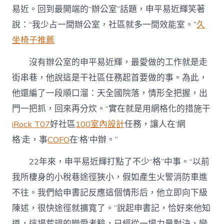
易近。回到最開端的“辦公室”話題，申平易近輝笑著
說：“我少占一間辦公室，社區就多一間效能室。”
久
坐椅子推薦
沒有辦公室的申平易近輝，最愛做的工作就是走
街串巷，他說這是干社區任務起首要做的事。為此，
他還編了一段順口溜：天全國院落，情形全把握，出
門一把抓，回來再分炊。“實在就是用網格化的措施干
iRock T07
好社區
100室內設計
任務，讓人在‘網
格’走，事
COFO
在‘格’中辦。”
22年來，申平易近輝打點了不少“格”中事。“以前
我所棲身的小稅巷途徑狹小，假如產生火警消防車進
不往。我們給申書記反應這個情形后，他立即向下級
陳述，很快途徑就擴寬了。”說起申書記，恰好來他知
道，這場荒謬的戀愛考驗，已經從一場力量對決，變