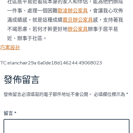
社區居平易近看成本身的家人和伴侶，能為他們辦成
一件事、處理一個困難
歐凌辦公家具
，會讓我心坎佈
滿成績感。就是這種成績
震旦辦公家具
感，支持著我
不竭思慮，若何才幹更好地
辦公家具
辦事于居平易
近、辦事于社區。
巧寓設計
TC:elanchair29a 6a0de18d146244.49068023
發佈留言
發佈留言必須填寫的電子郵件地址不會公開。
必填欄位標示為
*
留言
*