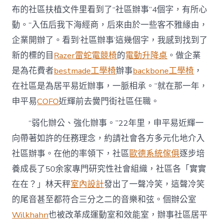
布的社區扶植文件里看到了“社區辦事”4個字，有所心
動。“入伍后我下海經商，后來由於一些客不雅緣由，
企業開辦了。看到‘社區辦事’這幾個字，我感到找到了
新的標的目
Razer雷蛇電競椅
的
電動升降桌
。做企業
是為花費者
bestmade工學椅
辦事
backbone工學椅
，
在社區是為居平易近辦事，一脈相承。”就在那一年，
申平易
COFO
近輝前去黌門街社區任職。
“弱化辦公、強化辦事。”22年里，申平易近輝一
向帶著如許的任務理念，約請社會各方多元化地介入
社區辦事。在他的率領下，社區
歐德系統傢俱
逐步培
養成長了50余家專門研究性社會組織，社區各「實實
在在？」林天秤
室內設計
發出了一聲冷笑，這聲冷笑
的尾音甚至都符合三分之二的音樂和弦。個辦公室
Wilkhahn
也被改革成運動室和效能室，辦事社區居平